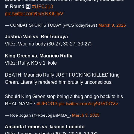
in Round 2️⃣
#UFC313
pic.twitter.com/0uRNKlClyV
— COMBAT SPORTS TODAY (@CSTodayNews)
March 9, 2025
Joshua Van vs. Rei Tsuruya
Vítěz: Van, na body (30-27, 30-27, 30-27)
King Green vs. Mauricio Ruffy
Vítěz: Ruffy, KO v 1. kole
DEATH: Mauricio Ruffy JUST FUCKING KILLED King
Green. Literally rendered him brutally unconscious.
Should King Green stop being a thug and go back to his
REAL NAME?
#UFC313
pic.twitter.com/oIy5GR0OVv
— Roe Jogan (@RoeJoganMMA_)
March 9, 2025
Amanda Lemos vs. Iasmin Lucindo
Vítěz: Lemos, na body (29-28, 29-28, 29-28)