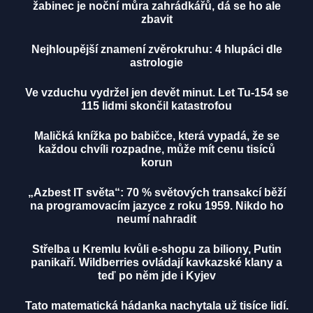
žabinec je noční můra zahrádkářů, dá se ho ale
zbavit
Nejhloupější znamení zvěrokruhu: 4 hlupáci dle
astrologie
Ve vzduchu vydržel jen devět minut. Let Tu-154 se
115 lidmi skončil katastrofou
Maličká knížka po babičce, která vypadá, že se
každou chvíli rozpadne, může mít cenu tisíců
korun
„Azbest IT světa“: 70 % světových transakcí běží
na programovacím jazyce z roku 1959. Nikdo ho
neumí nahradit
Střelba u Kremlu kvůli e-shopu za biliony, Putin
panikaří. Wildberries ovládají kavkazské klany a
teď po něm jde i Kyjev
Tato matematická hádanka nachytala už tisíce lidí.