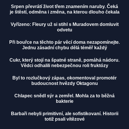
Srpen převrátí život třem znamením naruby. Čeká
je štěstí, odměna i změna, na kterou dlouho čekala
Vyřízeno: Fleury už si stihl s Muradovem domluvit
odvetu
Při bouřce na těchto pár věcí doma nezapomínejte.
Jednu zásadní chybu dělá téměř každý
Cukr, který stojí na špatné straně, pomáhá nádoru.
Vědci odhalili nebezpečnou roli fruktózy
Byl to rozlučkový zápas, okomentoval promotér
budoucnost hvězdy Oktagonu
Chlapec snědl sýr a zemřel. Mohla za to běžná
bakterie
Barbaři nebyli primitivní, ale sofistikovaní. Historii
totiž psali vítězové