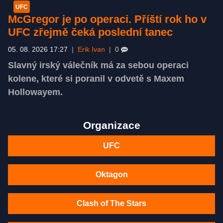
UFC
McGregor je po operaci. Příští rok ho v
UFC zřejmě čeká poslední tanec
05. 08. 2026 17:27
|
Erik Ivan
|
0
Slavný irský válečník má za sebou operaci
kolene, které si poranil v odvetě s Maxem
Hollowayem.
Organizace
UFC
Oktagon
Clash of The Stars