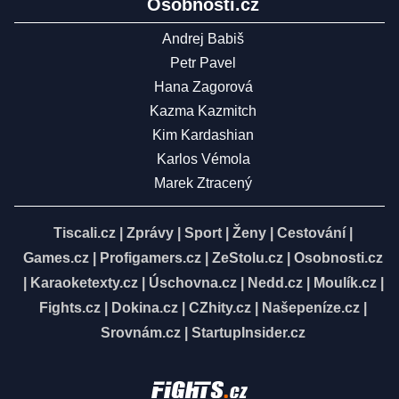
Osobnosti.cz
Andrej Babiš
Petr Pavel
Hana Zagorová
Kazma Kazmitch
Kim Kardashian
Karlos Vémola
Marek Ztracený
Tiscali.cz
|
Zprávy
|
Sport
|
Ženy
|
Cestování
|
Games.cz
|
Profigamers.cz
|
ZeStolu.cz
|
Osobnosti.cz
|
Karaoketexty.cz
|
Úschovna.cz
|
Nedd.cz
|
Moulík.cz
|
Fights.cz
|
Dokina.cz
|
CZhity.cz
|
Našepeníze.cz
|
Srovnám.cz
|
StartupInsider.cz