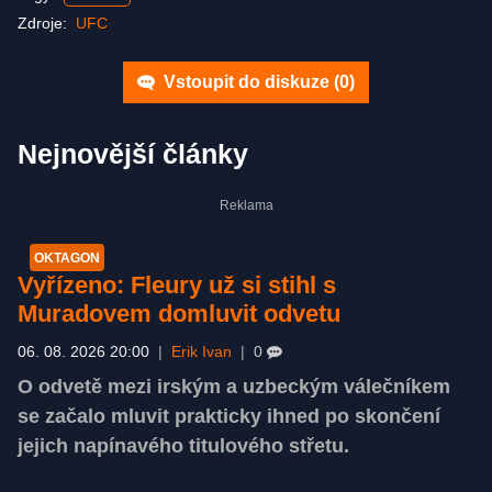
Zdroje:
UFC
Vstoupit do diskuze (
0
)
Nejnovější články
OKTAGON
Vyřízeno: Fleury už si stihl s
Muradovem domluvit odvetu
06. 08. 2026 20:00
|
Erik Ivan
|
0
O odvetě mezi irským a uzbeckým válečníkem
se začalo mluvit prakticky ihned po skončení
jejich napínavého titulového střetu.