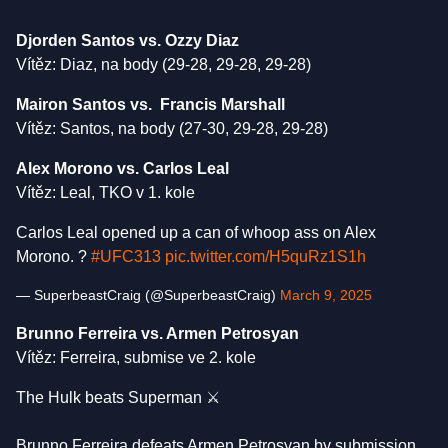
Djorden Santos vs. Ozzy Diaz
Vítěz: Diaz, na body (29-28, 29-28, 29-28)
Mairon Santos vs. Francis Marshall
Vítěz: Santos, na body (27-30, 29-28, 29-28)
Alex Morono vs. Carlos Leal
Vítěz: Leal, TKO v 1. kole
Carlos Leal opened up a can of whoop ass on Alex
Morono. ?
#UFC313
pic.twitter.com/H5quRz1S1h
— SuperbeastCraig (@SuperbeastCraig)
March 9, 2025
Brunno Ferreira vs. Armen Petrosyan
Vítěz: Ferreira, submise ve 2. kole
The Hulk beats Superman ⚔️
Brunno Ferreira defeats Armen Petrosyan by submission