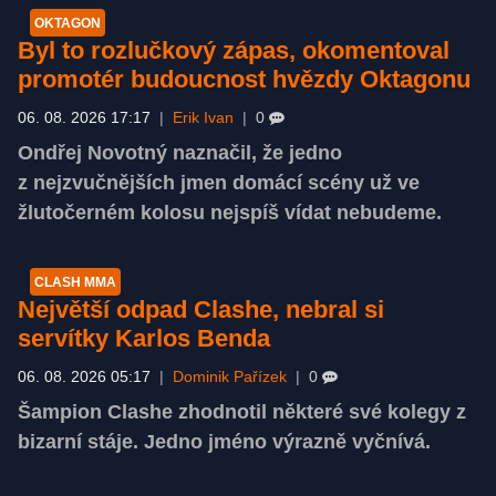
OKTAGON
Byl to rozlučkový zápas, okomentoval
promotér budoucnost hvězdy Oktagonu
06. 08. 2026 17:17
|
Erik Ivan
|
0
Ondřej Novotný naznačil, že jedno
z nejzvučnějších jmen domácí scény už ve
žlutočerném kolosu nejspíš vídat nebudeme.
CLASH MMA
Největší odpad Clashe, nebral si
servítky Karlos Benda
06. 08. 2026 05:17
|
Dominik Pařízek
|
0
Šampion Clashe zhodnotil některé své kolegy z
bizarní stáje. Jedno jméno výrazně vyčnívá.