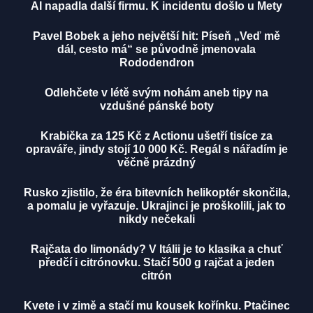
AI napadla další firmu. K incidentu došlo u Mety
Pavel Bobek a jeho největší hit: Píseň „Veď mě
dál, cesto má“ se původně jmenovala
Rododendron
Odlehčete v létě svým nohám aneb tipy na
vzdušné pánské boty
Krabička za 125 Kč z Actionu ušetří tisíce za
opraváře, jindy stojí 10 000 Kč. Regál s nářadím je
věčně prázdný
Rusko zjistilo, že éra bitevních helikoptér skončila,
a pomalu je vyřazuje. Ukrajinci je proškolili, jak to
nikdy nečekali
Rajčata do limonády? V Itálii je to klasika a chuť
předčí i citrónovku. Stačí 500 g rajčat a jeden
citrón
Kvete i v zimě a stačí mu kousek kořínku. Ptačinec