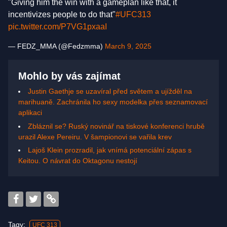
"Giving him the win with a gameplan like that, it
incentivizes people to do that"
#UFC313
pic.twitter.com/P7VG1pxaaI
— FEDZ_MMA (@Fedzmma)
March 9, 2025
Mohlo by vás zajímat
Justin Gaethje se uzavíral před světem a ujížděl na
marihuaně. Zachránila ho sexy modelka přes seznamovací
aplikaci
Zbláznil se? Ruský novinář na tiskové konferenci hrubě
urazil Alexe Pereiru. V šampionovi se vařila krev
Lajoš Klein prozradil, jak vnímá potenciální zápas s
Keitou. O návrat do Oktagonu nestojí
Tagy:
UFC 313