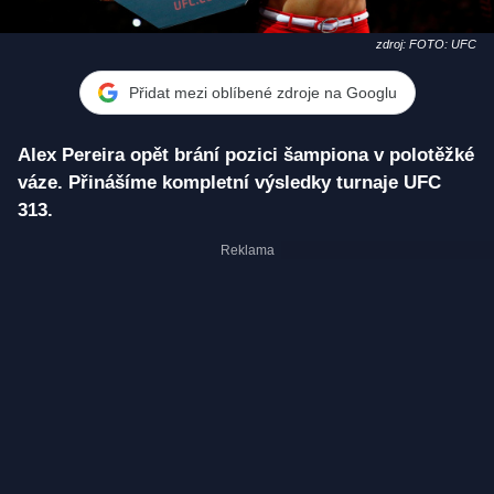
zdroj: FOTO: UFC
Přidat mezi oblíbené zdroje na Googlu
Alex Pereira opět brání pozici šampiona v polotěžké
váze. Přinášíme kompletní výsledky turnaje UFC
313.