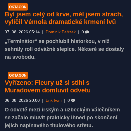
OKTAGON
Byl jsem celý od krve, měl jsem strach,
vylíčil Vémola dramatické krmení lvů
07. 08. 2026 05:14
|
Dominik Pařízek
|
0
„Terminátor“ se pochlubil historkou, v níž
sehrály roli odvážné slepice. Některé se dostaly
na svobodu.
OKTAGON
Vyřízeno: Fleury už si stihl s
Muradovem domluvit odvetu
06. 08. 2026 20:00
|
Erik Ivan
|
0
O odvetě mezi irským a uzbeckým válečníkem
se začalo mluvit prakticky ihned po skončení
jejich napínavého titulového střetu.