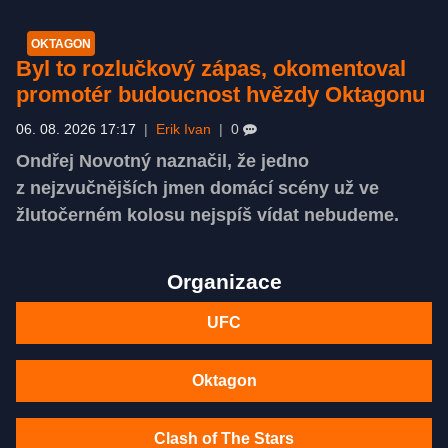
OKTAGON
Byl to rozlučkový zápas, okomentoval
promotér budoucnost hvězdy Oktagonu
06. 08. 2026 17:17
|
Erik Ivan
|
0
Ondřej Novotný naznačil, že jedno
z nejzvučnějších jmen domácí scény už ve
žlutočerném kolosu nejspíš vídat nebudeme.
Organizace
UFC
Oktagon
Clash of The Stars