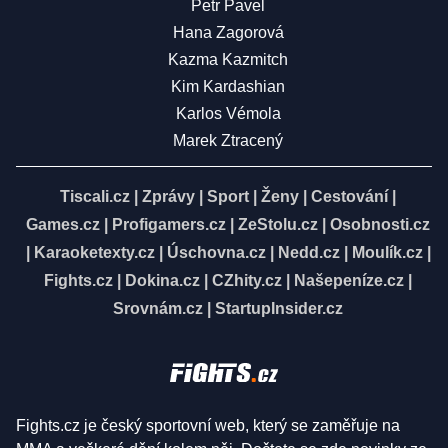
Petr Pavel
Hana Zagorová
Kazma Kazmitch
Kim Kardashian
Karlos Vémola
Marek Ztracený
Tiscali.cz
|
Zprávy
|
Sport
|
Ženy
|
Cestování
|
Games.cz
|
Profigamers.cz
|
ZeStolu.cz
|
Osobnosti.cz
|
Karaoketexty.cz
|
Úschovna.cz
|
Nedd.cz
|
Moulík.cz
|
Fights.cz
|
Dokina.cz
|
CZhity.cz
|
Našepeníze.cz
|
Srovnám.cz
|
StartupInsider.cz
Fights.cz je český sportovní web, který se zaměřuje na