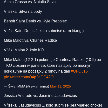
Alexa Grasso vs. Natalia Silva
Vítězka: Silva na body
Benoit Saint Denis vs. Kyle Prepolec
Vítěz: Saint Denis 2. kolo submise (arm triangl)
Mike Malott vs. Charles Radtke
Vítěz: Malott 2. kolo KO
Mike Malott (12-2-1) pokonuje Charlesa Radtke (10-5) po
TKO ciosami w parterze, które nastąpiły po mocnym
nokdaunie na początku 2 rundy na gali
#UFC315
pic.twitter.com/O4p2aGG42O
— Świat MMA (@swiat_mma)
May 11, 2025
Jessica Andrade vs. Jasmine Jasudavicius
Vítězka: Jasudavicius 1. kolo submise (rear-naked choke)