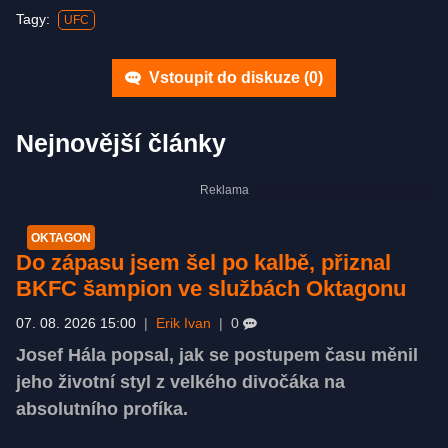
Tagy:
UFC
Vstoupit do diskuze (
0
)
Nejnovější články
OKTAGON
Do zápasu jsem šel po kalbě, přiznal
BKFC šampion ve službách Oktagonu
07. 08. 2026 15:00
|
Erik Ivan
|
0
Josef Hála popsal, jak se postupem času měnil
jeho životní styl z velkého divočáka na
absolutního profíka.