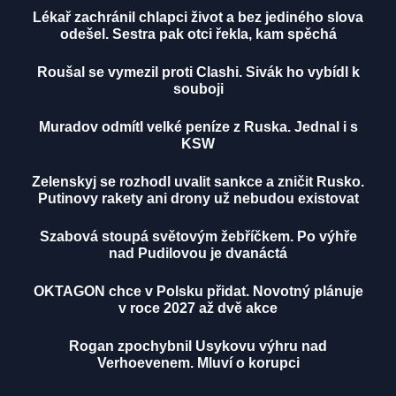
Lékař zachránil chlapci život a bez jediného slova
odešel. Sestra pak otci řekla, kam spěchá
Roušal se vymezil proti Clashi. Sivák ho vybídl k
souboji
Muradov odmítl velké peníze z Ruska. Jednal i s
KSW
Zelenskyj se rozhodl uvalit sankce a zničit Rusko.
Putinovy rakety ani drony už nebudou existovat
Szabová stoupá světovým žebříčkem. Po výhře
nad Pudilovou je dvanáctá
OKTAGON chce v Polsku přidat. Novotný plánuje
v roce 2027 až dvě akce
Rogan zpochybnil Usykovu výhru nad
Verhoevenem. Mluví o korupci