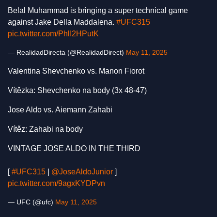
Belal Muhammad is bringing a super technical game
against Jake Della Maddalena.
#UFC315
pic.twitter.com/PhlI2HPutK
— RealidadDirecta (@RealidadDirect)
May 11, 2025
Valentina Shevchenko vs. Manon Fiorot
Vítězka: Shevchenko na body (3x 48-47)
Jose Aldo vs. Aiemann Zahabi
Vítěz: Zahabi na body
VINTAGE JOSE ALDO IN THE THIRD
[
#UFC315
|
@JoseAldoJunior
]
pic.twitter.com/9agxKYDPvn
— UFC (@ufc)
May 11, 2025