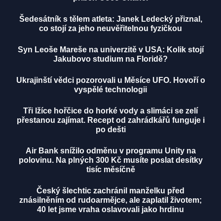
Šedesátník s tělem atleta: Janek Ledecký přiznal,
co stojí za jeho neuvěřitelnou fyzičkou
Syn Leoše Mareše na univerzitě v USA: Kolik stojí
Jakubovo studium na Floridě?
Ukrajinští vědci pozorovali u Měsíce UFO. Hovoří o
vyspělé technologii
Tři lžíce hořčice do horké vody a slimáci se zelí
přestanou zajímat. Recept od zahrádkářů funguje i
po dešti
Air Bank snížilo odměnu v programu Unity na
polovinu. Na plných 300 Kč musíte poslat desítky
tisíc měsíčně
Český šlechtic zachránil manželku před
znásilněním od rudoarmějce, ale zaplatil životem;
40 let jsme vraha oslavovali jako hrdinu