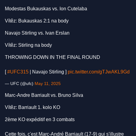
Modestas Bukauskas vs. Ion Cutelaba
Vítěz: Bukauskas 2:1 na body
Navajo Stirling vs. Ivan Erslan
Vítěz: Stirling na body
THROWING DOWN IN THE FINAL ROUND
[
#UFC315
| Navajo Stirling ]
pic.twitter.com/gTJwAKL9Gd
— UFC (@ufc)
May 11, 2025
Marc-Andre Barriault vs. Bruno Silva
Vítěz: Barriault 1. kolo KO
2ème KO expéditif en 3 combats
Cette fois, c'est Marc-André Barriault (17-9) qui s'illustre