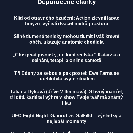
Doporučené články
Klid od otravného bzučení: Action zlevnil lapač
hmyzu, vyčistí dvacet metrů prostoru
Silně tlumené tenisky mohou tlumit i váš krevní
oběh, ukazuje anatomie chodidla
„Chci psát písničky, ne točit reelska.“ Katarzia o
selhání, terapii a online samotě
Tři Edeny za sebou a pak postel: Ewa Farna se
pochlubila svým rituálem
Tatiana Dyková (dříve Vilhelmová): Slavný manžel,
tři děti, kariéra i výhra v show Tvoje tvář má známý
hlas
UFC Fight Night: Gamrot vs. Salkilld – výsledky a
nejlepší momenty