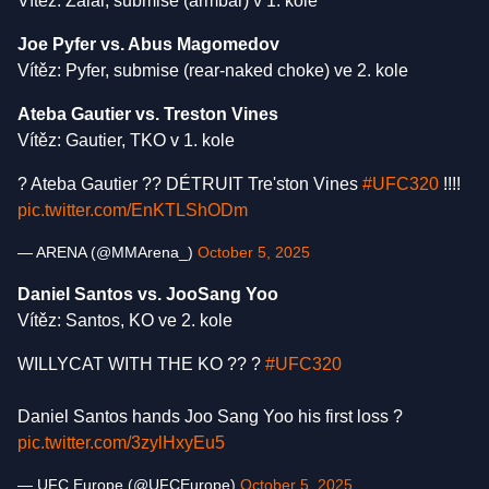
Vítěz: Zalal, submise (armbar) v 1. kole
Joe Pyfer vs. Abus Magomedov
Vítěz: Pyfer, submise (rear-naked choke) ve 2. kole
Ateba Gautier vs. Treston Vines
Vítěz: Gautier, TKO v 1. kole
? Ateba Gautier ?? DÉTRUIT Tre'ston Vines
#UFC320
!!!!
pic.twitter.com/EnKTLShODm
— ARENA (@MMArena_)
October 5, 2025
Daniel Santos vs. JooSang Yoo
Vítěz: Santos, KO ve 2. kole
WILLYCAT WITH THE KO ?? ?
#UFC320
Daniel Santos hands Joo Sang Yoo his first loss ?
pic.twitter.com/3zylHxyEu5
— UFC Europe (@UFCEurope)
October 5, 2025