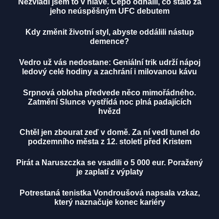
Nezvládl jsem to v hlavě. Čepo odhalil, co stálo za
jeho neúspěšným UFC debutem
Kdy změnit životní styl, abyste oddálili nástup
demence?
Vedro už vás nedostane: Geniální trik udrží nápoj
ledový celé hodiny a zachrání i milovanou kávu
Srpnová obloha předvede něco mimořádného.
Zatmění Slunce vystřídá noc plná padajících
hvězd
Chtěl jen zbourat zeď v domě. Za ní vedl tunel do
podzemního města z 12. století před Kristem
Pirát a Naruszczka se vsadili o 5 000 eur. Poražený
je zaplatí z výplaty
Potrestaná tenistka Vondroušová napsala vzkaz,
který naznačuje konec kariéry