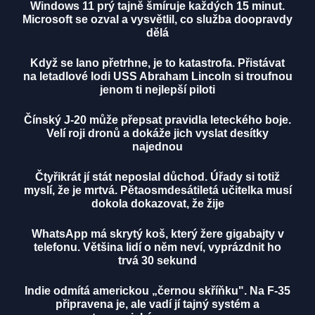
Windows 11 prý tajně šmíruje každých 15 minut.
Microsoft se ozval a vysvětlil, co služba doopravdy
dělá
Když se lano přetrhne, je to katastrofa. Přistávat
na letadlové lodi USS Abraham Lincoln si troufnou
jenom ti nejlepší piloti
Čínský J-20 může přepsat pravidla leteckého boje.
Velí roji dronů a dokáže jich vyslat desítky
najednou
Čtyřikrát jí stát neposlal důchod. Úřady si totiž
myslí, že je mrtvá. Pětaosmdesátiletá učitelka musí
dokola dokazovat, že žije
WhatsApp má skrytý koš, který žere gigabajty v
telefonu. Většina lidí o něm neví, vyprázdnit ho
trvá 30 sekund
Indie odmítá americkou „černou skříňku". Na F-35
připravena je, ale vadí jí tajný systém a