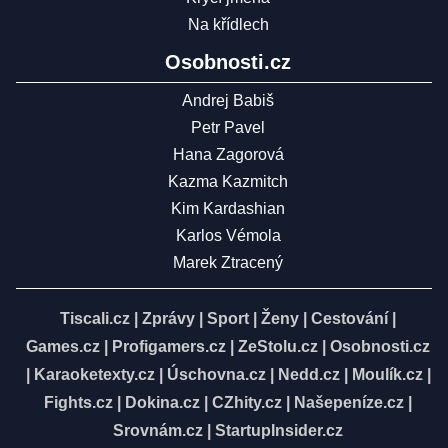
Na křídlech
Osobnosti.cz
Andrej Babiš
Petr Pavel
Hana Zagorová
Kazma Kazmitch
Kim Kardashian
Karlos Vémola
Marek Ztracený
Tiscali.cz
|
Zprávy
|
Sport
|
Ženy
|
Cestování
|
Games.cz
|
Profigamers.cz
|
ZeStolu.cz
|
Osobnosti.cz
|
Karaoketexty.cz
|
Úschovna.cz
|
Nedd.cz
|
Moulík.cz
|
Fights.cz
|
Dokina.cz
|
CZhity.cz
|
Našepeníze.cz
|
Srovnám.cz
|
StartupInsider.cz