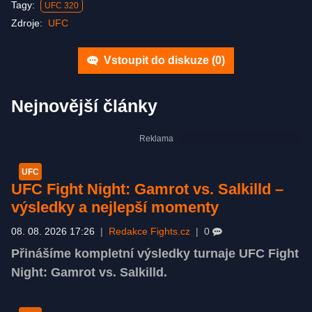
Tagy:
UFC 320
Zdroje:
UFC
Vstoupit do diskuze (
0
)
Nejnovější články
UFC
UFC Fight Night: Gamrot vs. Salkilld –
výsledky a nejlepší momenty
08. 08. 2026 17:26
|
Redakce Fights.cz
|
0
Přinášíme kompletní výsledky turnaje UFC Fight
Night: Gamrot vs. Salkilld.