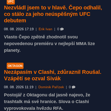
UFC
Nezvládl jsem to v hlavě. Čepo odhalil,
co stálo za jeho neúspěšným UFC
debutem
08. 08. 2026 17:19
|
Erik Ivan
|
0
Vlasto Čepo zpětně zhodnotil svou
nepovedenou premiéru v nejlepší MMA lize
planety.
OKTAGON
Nezápasím v Clashi, zdůraznil Roušal.
Vzápětí se ozval Sivák
08. 08. 2026 11:19
|
Dominik Pařízek
|
0
Postojář z Oktagonu dal jasně najevo, že
trashtalk má své hranice. Slova o Clashi
vyprovokovala hvězdu RFA.