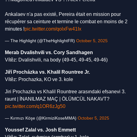
Ankalaev n'a pas existé, Pereira était en mission pour
récupérer sa ceinture et termine le combat en moins de 2
minutes !
pic.twitter.com/qolxFw41Ix
— The Highlight (@TheHighlightFR)
October 5, 2025
Merab Dvalishvili vs. Cory Sandhagen
Vítěz: Dvalishvili, na body (49-45, 49-45, 49-46)
Jiří Procházka vs. Khalil Rountree Jr.
Vítěz: Prochazka, KO ve 3. kole
Jiri Prochazka vs Khalil Rountree arasındaki efsanevi 3.
raunt | İNANILMAZ MAÇ | ÖLÜMCÜL NAKAVT?
pic.twitter.com/q1OR6zJg50
— Kırmızı Köşe (@KirmiziKoseMMA)
October 5, 2025
Youssef Zalal vs. Josh Emmett