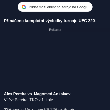
Přidat mezi oblíbené zdroje na Googlu
Přinášíme kompletní výsledky turnaje UFC 320.
Alex Pereira vs. Magomed Ankalaev
Vítěz: Pereira, TKO v 1. kole
??Magomed Ankalaev VS ??Alex Pereira