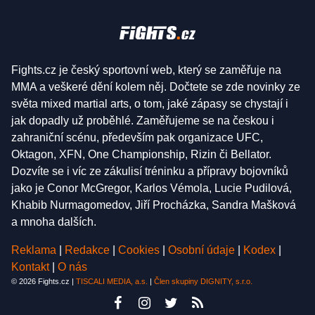
Fights.cz je český sportovní web, který se zaměřuje na
MMA a veškeré dění kolem něj. Dočtete se zde novinky ze
světa mixed martial arts, o tom, jaké zápasy se chystají i
jak dopadly už proběhlé. Zaměřujeme se na českou i
zahraniční scénu, především pak organizace UFC,
Oktagon, XFN, One Championship, Rizin či Bellator.
Dozvíte se i víc ze zákulisí tréninku a přípravy bojovníků
jako je Conor McGregor, Karlos Vémola, Lucie Pudilová,
Khabib Nurmagomedov, Jiří Procházka, Sandra Mašková
a mnoha dalších.
Reklama
|
Redakce
|
Cookies
|
Osobní údaje
|
Kodex
|
Kontakt
|
O nás
© 2026 Fights.cz |
TISCALI MEDIA, a.s.
|
Člen skupiny DIGNITY, s.r.o.