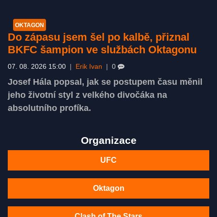
OKTAGON
Do zápasu jsem šel po kalbě, přiznal
BKFC šampion ve službách Oktagonu
07. 08. 2026 15:00
|
Erik Ivan
|
0
Josef Hála popsal, jak se postupem času měnil
jeho životní styl z velkého divočáka na
absolutního profíka.
Organizace
UFC
Oktagon
Clash of The Stars