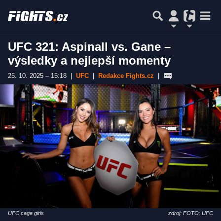
UFC 321: Aspinall vs. Gane –
výsledky a nejlepší momenty
25. 10. 2025 – 15:18
|
UFC
|
Redakce Fights.cz
|
UFC cage girls
zdroj: FOTO: UFC