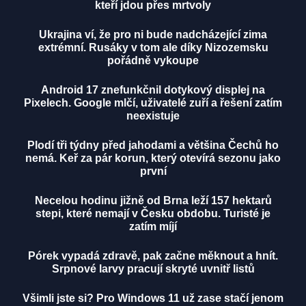
kteří jdou přes mrtvoly
Ukrajina ví, že pro ni bude nadcházející zima
extrémní. Rusáky v tom ale díky Nizozemsku
pořádně vykoupe
Android 17 znefunkčnil dotykový displej na
Pixelech. Google mlčí, uživatelé zuří a řešení zatím
neexistuje
Plodí tři týdny před jahodami a většina Čechů ho
nemá. Keř za pár korun, který otevírá sezonu jako
první
Necelou hodinu jižně od Brna leží 157 hektarů
stepi, které nemají v Česku obdobu. Turisté je
zatím míjí
Pórek vypadá zdravě, pak začne měknout a hnít.
Srpnové larvy pracují skryté uvnitř listů
Všimli jste si? Pro Windows 11 už zase stačí jenom