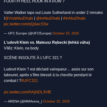
FOURTH HEEL HOOK IN A ROW ?
Valter Walker taps out Louie Sutherland in under 2 minutes
!
@VisitAbuDhabi
|
@InAbuDhabi
|
#InAbuDhabi
pic.twitter.com/rjQdaicS5w
— UFC Europe (@UFCEurope)
October 25, 2025
L'udovít Klein vs. Mateusz Rębecki (lehká váha)
Vítěz: Klein, na body
SCÈNE INSOLITE À L’UFC 321 ?
Ludovit Klein ? est déclaré vainqueur… assis sur son
tabouret, après s’être blessé à la cheville pendant le
combat ! ?
#UFC321
pic.twitter.com/HAjNDL3VfE
— ARENA (@MMArena_)
October 25, 2025