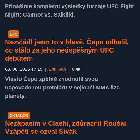
Přinášíme kompletní výsledky turnaje UFC Fight
Night: Gamrot vs. Salkilld.
UFC
Nezvládl jsem to v hlavě. Čepo odhalil,
co stálo za jeho neúspěšným UFC
debutem
08. 08. 2026 17:19
|
Erik Ivan
|
0
Vlasto Čepo zpětně zhodnotil svou
nepovedenou premiéru v nejlepší MMA lize
planety.
OKTAGON
Nezápasím v Clashi, zdůraznil Roušal.
Vzápětí se ozval Sivák