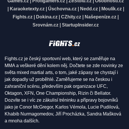
Games.cz
|
Profigamers.cz
|
ZeStolu.cz
|
Osobnosti.cz
|
Karaoketexty.cz
|
Úschovna.cz
|
Nedd.cz
|
Moulík.cz
|
Fights.cz
|
Dokina.cz
|
CZhity.cz
|
Našepeníze.cz
|
Srovnám.cz
|
StartupInsider.cz
Fights.cz je český sportovní web, který se zaměřuje na
MMA a veškeré dění kolem něj. Dočtete se zde novinky ze
světa mixed martial arts, o tom, jaké zápasy se chystají i
jak dopadly už proběhlé. Zaměřujeme se na českou i
zahraniční scénu, především pak organizace UFC,
Oktagon, XFN, One Championship, Rizin či Bellator.
Dozvíte se i víc ze zákulisí tréninku a přípravy bojovníků
jako je Conor McGregor, Karlos Vémola, Lucie Pudilová,
Khabib Nurmagomedov, Jiří Procházka, Sandra Mašková
a mnoha dalších.