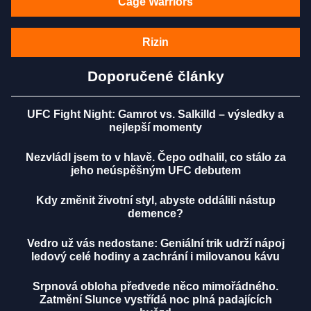
Cage Warriors
Rizin
Doporučené články
UFC Fight Night: Gamrot vs. Salkilld – výsledky a
nejlepší momenty
Nezvládl jsem to v hlavě. Čepo odhalil, co stálo za
jeho neúspěšným UFC debutem
Kdy změnit životní styl, abyste oddálili nástup
demence?
Vedro už vás nedostane: Geniální trik udrží nápoj
ledový celé hodiny a zachrání i milovanou kávu
Srpnová obloha předvede něco mimořádného.
Zatmění Slunce vystřídá noc plná padajících