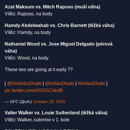
Azat Maksum vs. Mitch Raposo (muší váha)
Vítěz: Raposo, na body
Hamdy Abdelwahab vs. Chris Barnett (těžká váha)
Vítěz: Hamdy, na body
Nathaniel Wood vs. Jose Miguel Delgado (pérová
váha)
Vítěz: Wood, na body
These two are going at it early ?‍?
[
@VisitAbuDhabi
|
@InAbuDhabi
|
#InAbuDhabi
]
pic.twitter.com/u55SSCkk4B
— UFC (@ufc)
October 25, 2025
Valter Walker vs. Louie Sutherland (těžká váha)
Vítěz: Walker, submise v 1. kole