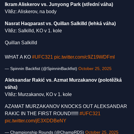
Ikram Aliskerov vs. Junyong Park (střední váha)
Vítěz: Aliskerov, na body
Nasrat Haqparast vs. Quillan Salkilld (lehká váha)
Vítěz: Salkilld, KO v 1. kole
Quillan Salkilld
WHAT A KO
#UFC321
pic.twitter.com/c9Z19WDFml
— Spinnin Backfist (@SpinninBackfist)
October 25, 2025
Aleksandar Rakić vs. Azmat Murzakanov (polotěžká
váha)
Vítěz: Murzakanov, KO v 1. kole
AZAMAT MURZAKANOV KNOCKS OUT ALEKSANDAR
RAKIC IN THE FIRST ROUND!!!!!!
#UFC321
pic.twitter.com/jE3XDDBeNY
— Championship Rounds (@ChampRDS)
October 25, 2025