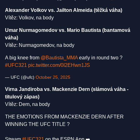
Alexander Volkov vs. Jailton Almeida (těžká váha)
Vítěz: Volkov, na body
Umar Nurmagomedov vs. Mario Bautista (bantamová
váha)
Vítěz: Nurmagomedov, na body
A big knee from
@Bautista_MMA
early in round two ?
#UFC321
pic.twitter.com/0I2EHwn1JS
— UFC (@ufc)
October 25, 2025
Virna Jandiroba vs. Mackenzie Dern (slámová váha -
titulový zápas)
Vítěz: Dern, na body
THE EMOTIONS FROM MACKENZIE DERN AFTER
WINNING THE UFC TITLE ?
Stream
#UFC321
on the ESPN App ➡️