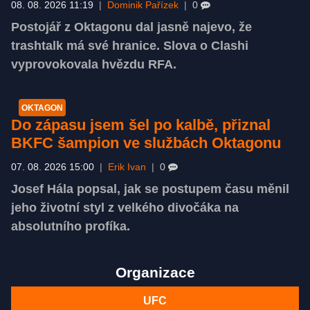
08. 08. 2026 11:19
|
Dominik Pařízek
|
0
Postojář z Oktagonu dal jasně najevo, že
trashtalk má své hranice. Slova o Clashi
vyprovokovala hvězdu RFA.
OKTAGON
Do zápasu jsem šel po kalbě, přiznal
BKFC šampion ve službách Oktagonu
07. 08. 2026 15:00
|
Erik Ivan
|
0
Josef Hála popsal, jak se postupem času měnil
jeho životní styl z velkého divočáka na
absolutního profíka.
Organizace
UFC