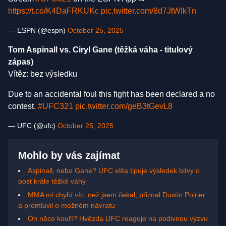
https://t.co/K4DaFRKUKc
pic.twitter.com/8d7JtWIkTn
— ESPN (@espn)
October 25, 2025
Tom Aspinall vs. Ciryl Gane (těžká váha - titulový
zápas)
Vítěz: bez výsledku
Due to an accidental foul this fight has been declared a no
contest.
#UFC321
pic.twitter.com/geB3tGevL8
— UFC (@ufc)
October 25, 2025
Mohlo by vás zajímat
Aspinall, nebo Gane? UFC elita tipuje výsledek bitvy o
post krále těžké váhy
MMA mi chybí víc, než jsem čekal, přiznal Dustin Poirier
a promluvil o možném návratu
On něco kouří? Hvězda UFC reaguje na podivnou výzvu