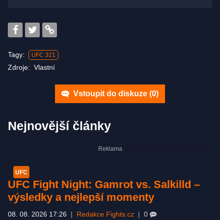
Tagy:
UFC 321
Zdroje:
Vlastní
Vstoupit do diskuze (
0
)
Nejnovější články
UFC
UFC Fight Night: Gamrot vs. Salkilld –
výsledky a nejlepší momenty
08. 08. 2026 17:26
|
Redakce Fights.cz
|
0