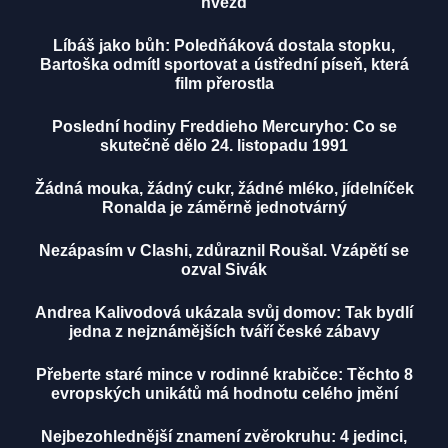
hvězd
Líbáš jako bůh: Poledňáková dostala stopku,
Bartoška odmítl sportovat a ústřední píseň, která
film přerostla
Poslední hodiny Freddieho Mercuryho: Co se
skutečně dělo 24. listopadu 1991
Žádná mouka, žádný cukr, žádné mléko, jídelníček
Ronalda je záměrně jednotvárný
Nezápasím v Clashi, zdůraznil Roušal. Vzápětí se
ozval Sivák
Andrea Kalivodová ukázala svůj domov: Tak bydlí
jedna z nejznámějších tváří české zábavy
Přeberte staré mince v rodinné krabičce: Těchto 8
evropských unikátů má hodnotu celého jmění
Nejbezohlednější znamení zvěrokruhu: 4 jedinci,