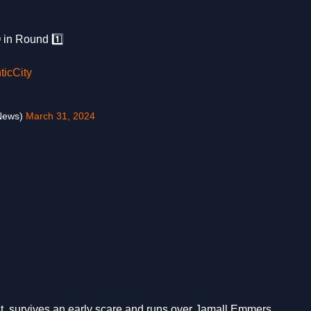
 in Round 1️⃣
icCity
News)
March 31, 2024
t, survives an early scare and runs over Jamall Emmers