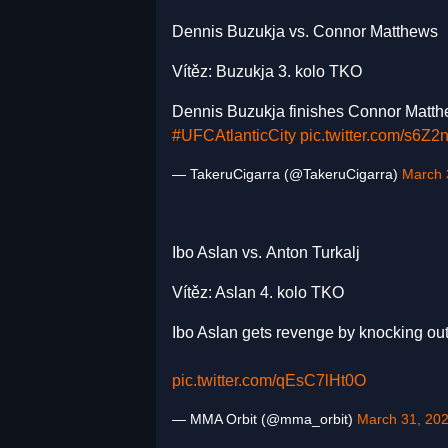
Dennis Buzukja vs. Connor Matthews
Vítěz: Buzukja 3. kolo TKO
Dennis Buzukja finishes Connor Matthew
#UFCAtlanticCity
pic.twitter.com/s6
— TakeruCigarra (@TakeruCigarra)
March 
Ibo Aslan vs. Anton Turkalj
Vítěz: Aslan 4. kolo TKO
Ibo Aslan gets revenge by knocking out
pic.twitter.com/qEsC7lHt0O
— MMA Orbit (@mma_orbit)
March 31, 20