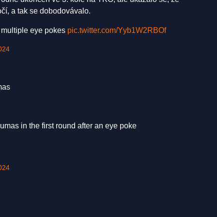
čí, a tak se dobodovávalo.
 multiple eye pokes
pic.twitter.com/Yyb1W2RBOf
024
mas
as in the first round after an eye poke
024