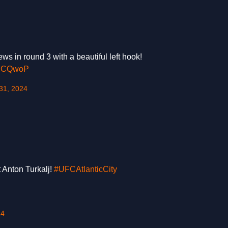
s in round 3 with a beautiful left hook!
Z2nCQwoP
31, 2024
 Anton Turkalj!
#UFCAtlanticCity
24