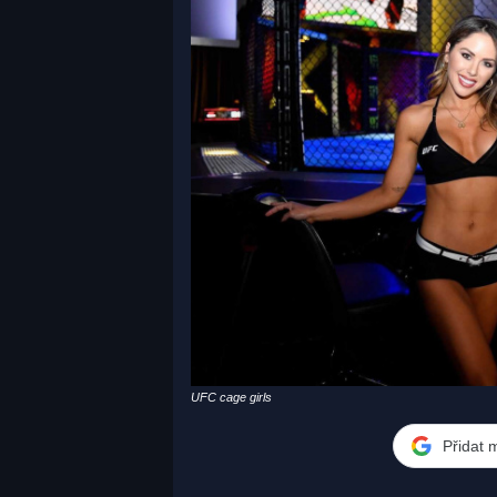
UFC cage girls
Přidat 