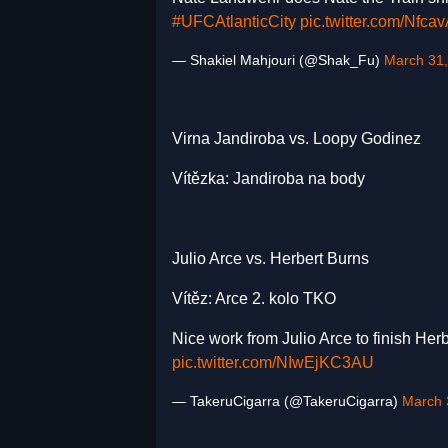
#UFCAtlanticCity
pic.twitter.com/Nfca
— Shakiel Mahjouri (@Shak_Fu)
March 31
Virna Jandiroba vs. Loopy Godinez
Vítězka: Jandiroba na body
Julio Arce vs. Herbert Burns
Vítěz: Arce 2. kolo TKO
Nice work from Julio Arce to finish Her
pic.twitter.com/NIwEjKC3AU
— TakeruCigarra (@TakeruCigarra)
March 