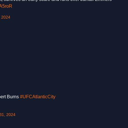
vA5roR
, 2024
bert Burns
#UFCAtlanticCity
31, 2024