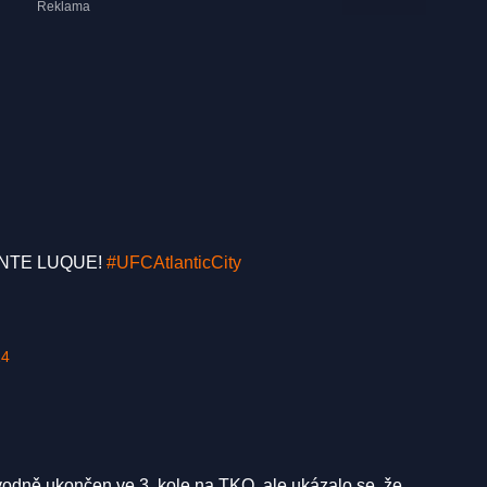
ENTE LUQUE!
#UFCAtlanticCity
24
odně ukončen ve 3. kole na TKO, ale ukázalo se, že