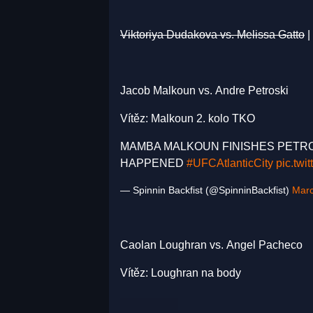
Viktoriya Dudakova
vs.
Melissa Gatto
|
Jacob Malkoun vs. Andre Petroski
Vítěz: Malkoun 2. kolo TKO
MAMBA MALKOUN FINISHES PETRO
HAPPENED
#UFCAtlanticCity
pic.tw
— Spinnin Backfist (@SpinninBackfist)
Marc
Caolan Loughran vs. Angel Pacheco
Vítěz: Loughran na body