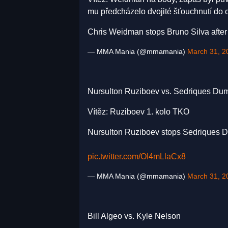
mu předcházelo dvojité šťouchnutí do o
Chris Weidman stops Bruno Silva after
— MMA Mania (@mmamania)
March 31, 2
Nursulton Ruziboev vs. Sedriques Du
Vítěz: Ruziboev 1. kolo TKO
Nursulton Ruziboev stops Sedriques Dum
pic.twitter.com/OI4mLlaCx8
— MMA Mania (@mmamania)
March 31, 2
Bill Algeo vs. Kyle Nelson