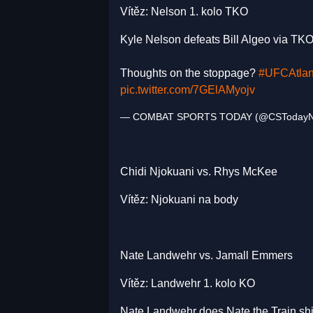
Vítěz: Nelson 1. kolo TKO
Kyle Nelson defeats Bill Algeo via TKO
Thoughts on the stoppage?
#UFCAtlant
pic.twitter.com/7GElAMyojv
— COMBAT SPORTS TODAY (@CSToday
Chidi Njokuani vs. Rhys McKee
Vítěz: Njokuani na body
Nate Landwehr vs. Jamall Emmers
Vítěz: Landwehr 1. kolo KO
Nate Landwehr does Nate the Train shi