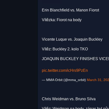
Erin Blanchfield vs. Manon Fiorot
Vítězka: Fiorot na body
Vicente Luque vs. Joaquin Buckley
Vítěz: Buckley 2. kolo TKO
JOAQUIN BUCKLEY FINISHES VIC
pic.twitter.com/icHrs9PzEn
— MMA Orbit (@mma_orbit)
March 31, 20
Chris Weidman vs. Bruno Silva
Vítěz: Weidman na body, zápas byl pův