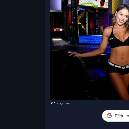
UFC cage girls
Přidat 