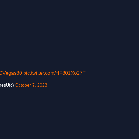
CVegas80
pic.twitter.com/HF801Xo27T
hesUfc)
October 7, 2023