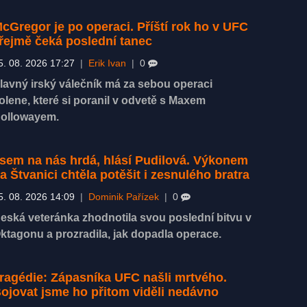
cGregor je po operaci. Příští rok ho v UFC
řejmě čeká poslední tanec
5. 08. 2026 17:27
|
Erik Ivan
|
0
lavný irský válečník má za sebou operaci
olene, které si poranil v odvetě s Maxem
ollowayem.
sem na nás hrdá, hlásí Pudilová. Výkonem
a Štvanici chtěla potěšit i zesnulého bratra
5. 08. 2026 14:09
|
Dominik Pařízek
|
0
eská veteránka zhodnotila svou poslední bitvu v
ktagonu a prozradila, jak dopadla operace.
ragédie: Zápasníka UFC našli mrtvého.
ojovat jsme ho přitom viděli nedávno