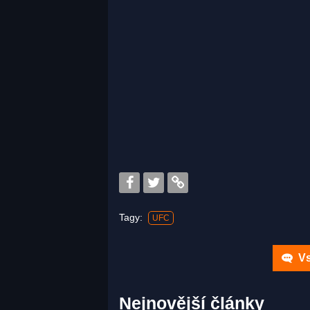
Tagy:
UFC
Vs
Nejnovější články