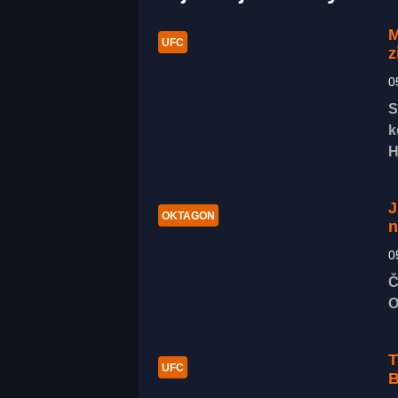
M
UFC
z
0
S
k
H
J
OKTAGON
n
0
Č
O
T
UFC
B