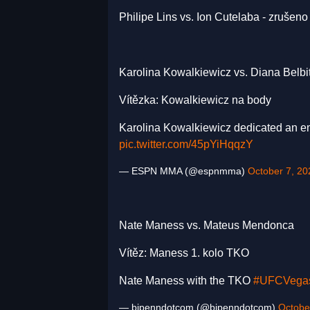
Philipe Lins vs. Ion Cutelaba - zrušeno
Karolina Kowalkiewicz vs. Diana Belbi
Vítězka: Kowalkiewicz na body
Karolina Kowalkiewicz dedicated an e
pic.twitter.com/45pYiHqqzY
— ESPN MMA (@espnmma)
October 7, 20
Nate Maness vs. Mateus Mendonca
Vítěz: Maness 1. kolo TKO
Nate Maness with the TKO
#UFCVega
— bjpenndotcom (@bjpenndotcom)
Octobe