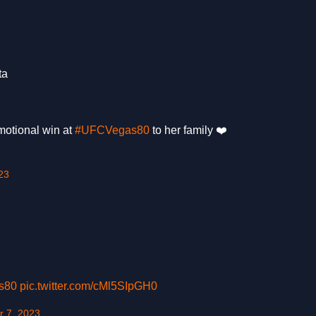
ta
motional win at
#UFCVegas80
to her family ❤️
23
s80
pic.twitter.com/cMl5SIpGH0
r 7, 2023