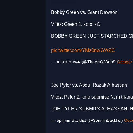
Bobby Green vs. Grant Dawson
Vítěz: Green 1. kolo KO
BOBBY GREEN JUST STARCHED GR
pic.twitter.com/YMs0nwGWZC
— ᴛʜᴇᴀʀᴛᴏꜰᴡᴀʀ (@TheArtOfWar6)
October
Joe Pyfer vs. Abdul Razak Alhassan
Vítěz: Pyfer 2. kolo submise (arm triang
JOE PYFER SUBMITS ALHASSAN I
— Spinnin Backfist (@SpinninBackfist)
Octo