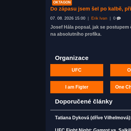
OKTAGON
Do zápasu jsem šel po kalbě, p
07. 08. 2026 15:00
|
Erik Ivan
|
0
Josef Hála popsal, jak se postupem č
na absolutního profíka.
Organizace
UFC
O
I am Figter
One C
Doporučené články
Tatiana Dyková (dříve Vilhelmová):
UFC Fight Night: Gamrot vs. Salki