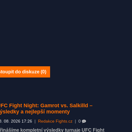
toupit do diskuze (
0
)
FC Fight Night: Gamrot vs. Salkilld –
ýsledky a nejlepší momenty
8. 08. 2026 17:26
|
Redakce Fights.cz
|
0
řinášíme kompletní výsledky turnaje UFC Fight