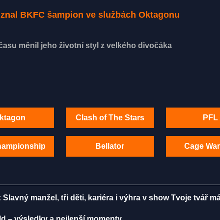
řiznal BKFC šampion ve službách Oktagonu
asu měnil jeho životní styl z velkého divočáka
ktagon
Clash of The Stars
PFL
hampionship
Bellator
Cage War
 Slavný manžel, tři děti, kariéra i výhra v show Tvoje tvář 
lld – výsledky a nejlepší momenty