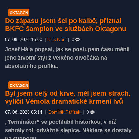
OKTAGON
Do zápasu jsem šel po kalbě, přiznal
BKFC šampion ve službách Oktagonu
07. 08. 2026 15:00
|
Erik Ivan
|
0
Josef Hála popsal, jak se postupem času měnil
jeho životní styl z velkého divočáka na
absolutního profíka.
OKTAGON
Byl jsem celý od krve, měl jsem strach,
vylíčil Vémola dramatické krmení lvů
07. 08. 2026 05:14
|
Dominik Pařízek
|
0
„Terminátor“ se pochlubil historkou, v níž
sehrály roli odvážné slepice. Některé se dostaly
na svobodu.