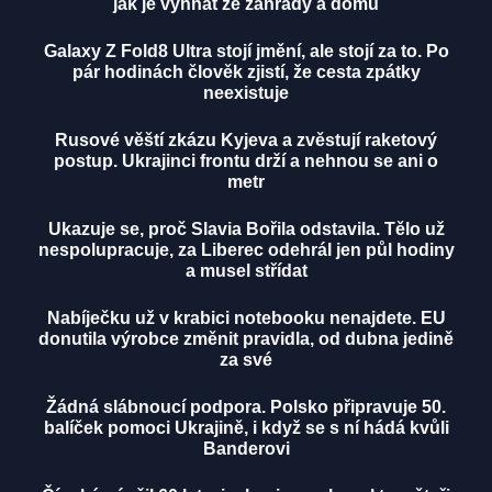
jak je vyhnat ze zahrady a domu
Galaxy Z Fold8 Ultra stojí jmění, ale stojí za to. Po
pár hodinách člověk zjistí, že cesta zpátky
neexistuje
Rusové věští zkázu Kyjeva a zvěstují raketový
postup. Ukrajinci frontu drží a nehnou se ani o
metr
Ukazuje se, proč Slavia Bořila odstavila. Tělo už
nespolupracuje, za Liberec odehrál jen půl hodiny
a musel střídat
Nabíječku už v krabici notebooku nenajdete. EU
donutila výrobce změnit pravidla, od dubna jedině
za své
Žádná slábnoucí podpora. Polsko připravuje 50.
balíček pomoci Ukrajině, i když se s ní hádá kvůli
Banderovi