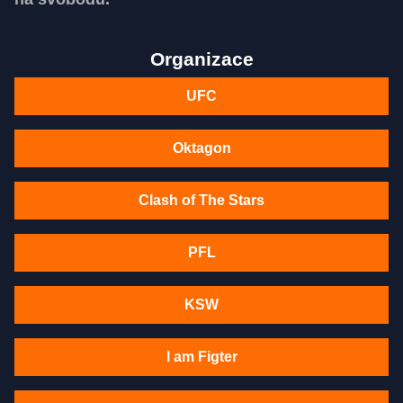
Organizace
UFC
Oktagon
Clash of The Stars
PFL
KSW
I am Figter