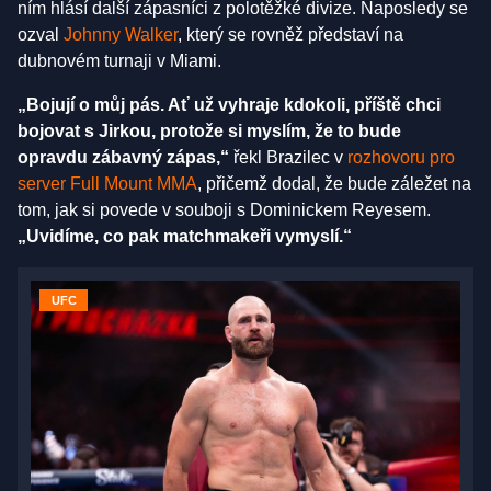
ním hlásí další zápasníci z polotěžké divize. Naposledy se
ozval
Johnny Walker
, který se rovněž představí na
dubnovém turnaji v Miami.
„Bojují o můj pás. Ať už vyhraje kdokoli, příště chci
bojovat s Jirkou, protože si myslím, že to bude
opravdu zábavný zápas,“
řekl Brazilec v
rozhovoru pro
server Full Mount MMA
, přičemž dodal, že bude záležet na
tom, jak si povede v souboji s Dominickem Reyesem.
„Uvidíme, co pak matchmakeři vymyslí.“
UFC