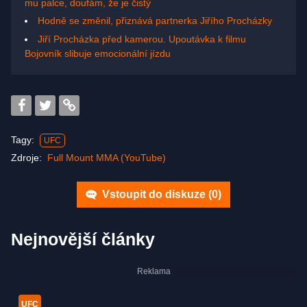
mu palce, doufám, že je čistý
Hodně se změnil, přiznává partnerka Jiřího Procházky
Jiří Procházka před kamerou. Upoutávka k filmu
Bojovník slibuje emocionální jízdu
Tagy:
UFC
Zdroje:
Full Mount MMA (YouTube)
Vstoupit do diskuze (
0
)
Nejnovější články
UFC