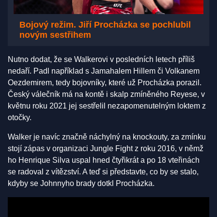
Bojový režim. Jiří Procházka se pochlubil
novým sestřihem
Nutno dodat, že se Walkerovi v posledních letech příliš
nedaří. Padl například s Jamahalem Hillem či Volkanem
Oezdemirem, tedy bojovníky, které už Procházka porazil.
Český válečník má na kontě i skalp zmíněného Reyese, v
květnu roku 2021 jej sestřelil nezapomenutelným loktem z
otočky.
Walker je navíc značně náchylný na knockouty, za zmínku
stojí zápas v organizaci Jungle Fight z roku 2016, v němž
ho Henrique Silva uspal hned čtyřikrát a po 18 vteřinách
se radoval z vítězství. A teď si představte, co by se stalo,
kdyby se Johnnyho brady dotkl Procházka.