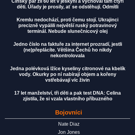
Čínský pár žil 60 let v jeskyni a vychoval tam čtyři
děti. Úřady je prosily, ať se odstěhují. Odmítli
Kremlu nedochází, proti čemu stojí. Ukrajinci
precizně vypálili největší ruský potravinový
terminál. Nebude slunečnicový olej
Jedno číslo na faktuře za internet prozradí, jestli
(ne)přeplácíte. Většina Čechů ho nikdy
nekontrolovala
Jedna polévková lžíce kyseliny citronové na kbelík
vody. Okurky po ní nabírají objem a kořeny
vstřebávají víc živin
17 let manželství, tři děti a pak test DNA: Celina
zjistila, že si vzala vlastního příbuzného
Bojovníci
Nate Diaz
Jon Jones