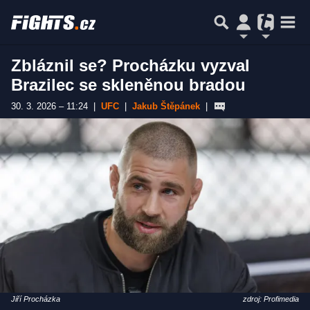
Zbláznil se? Procházku vyzval
Brazilec se skleněnou bradou
30. 3. 2026 – 11:24
|
UFC
|
Jakub Štěpánek
|
Jiří Procházka
zdroj: Profimedia