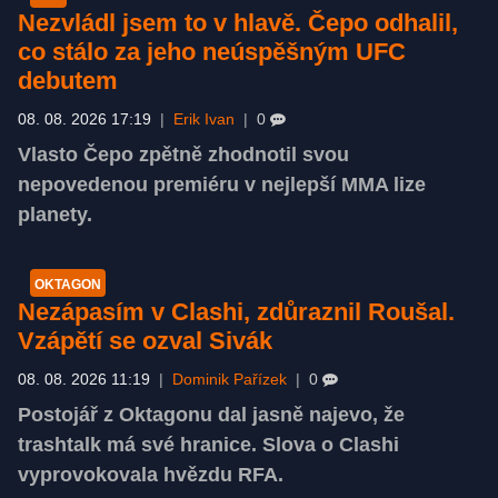
Nezvládl jsem to v hlavě. Čepo odhalil,
co stálo za jeho neúspěšným UFC
debutem
08. 08. 2026 17:19
|
Erik Ivan
|
0
Vlasto Čepo zpětně zhodnotil svou
nepovedenou premiéru v nejlepší MMA lize
planety.
OKTAGON
Nezápasím v Clashi, zdůraznil Roušal.
Vzápětí se ozval Sivák
08. 08. 2026 11:19
|
Dominik Pařízek
|
0
Postojář z Oktagonu dal jasně najevo, že
trashtalk má své hranice. Slova o Clashi
vyprovokovala hvězdu RFA.