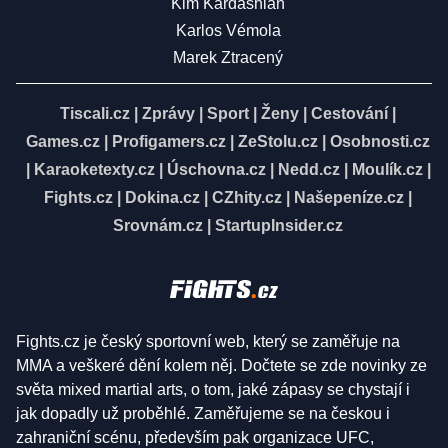
Kim Kardashian
Karlos Vémola
Marek Ztracený
Tiscali.cz
|
Zprávy
|
Sport
|
Ženy
|
Cestování
|
Games.cz
|
Profigamers.cz
|
ZeStolu.cz
|
Osobnosti.cz
|
Karaoketexty.cz
|
Úschovna.cz
|
Nedd.cz
|
Moulík.cz
|
Fights.cz
|
Dokina.cz
|
CZhity.cz
|
Našepeníze.cz
|
Srovnám.cz
|
StartupInsider.cz
Fights.cz je český sportovní web, který se zaměřuje na
MMA a veškeré dění kolem něj. Dočtete se zde novinky ze
světa mixed martial arts, o tom, jaké zápasy se chystají i
jak dopadly už proběhlé. Zaměřujeme se na českou i
zahraniční scénu, především pak organizace UFC,