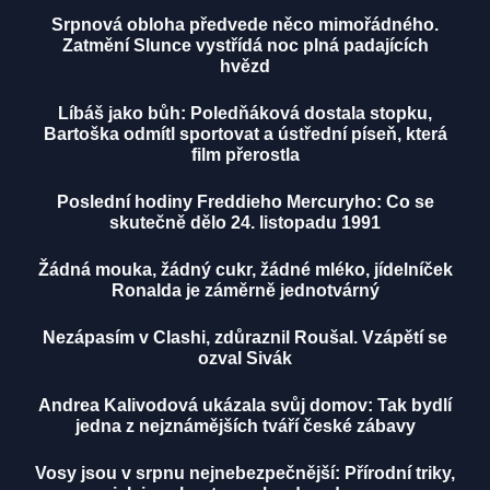
Srpnová obloha předvede něco mimořádného.
Zatmění Slunce vystřídá noc plná padajících
hvězd
Líbáš jako bůh: Poledňáková dostala stopku,
Bartoška odmítl sportovat a ústřední píseň, která
film přerostla
Poslední hodiny Freddieho Mercuryho: Co se
skutečně dělo 24. listopadu 1991
Žádná mouka, žádný cukr, žádné mléko, jídelníček
Ronalda je záměrně jednotvárný
Nezápasím v Clashi, zdůraznil Roušal. Vzápětí se
ozval Sivák
Andrea Kalivodová ukázala svůj domov: Tak bydlí
jedna z nejznámějších tváří české zábavy
Vosy jsou v srpnu nejnebezpečnější: Přírodní triky,