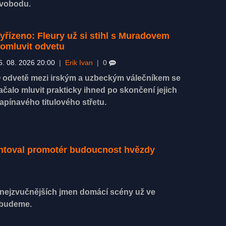
vobodu.
yřízeno: Fleury už si stihl s Muradovem
omluvit odvetu
6. 08. 2026 20:00
|
Erik Ivan
|
0
 odvetě mezi irským a uzbeckým válečníkem se
ačalo mluvit prakticky ihned po skončení jejich
apínavého titulového střetu.
entoval promotér budoucnost hvězdy
z nejzvučnějších jmen domácí scény už ve
ebudeme.