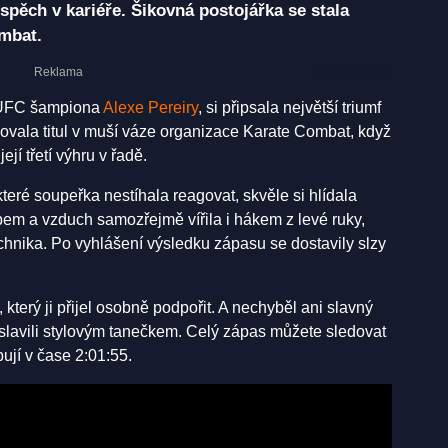
úspěch v kariéře. Šikovná postojářka se stala
mbat.
o UFC šampiona
Alexe Pereiry
, si připsala největší triumf
ovala titul v muší váze organizace Karate Combat, když
jí třetí výhru v řadě.
teré soupeřka nestíhala reagovat, skvěle si hlídala
bem a vzduch samozřejmě vířila i hákem z levé ruky,
echnika. Po vyhlášení výsledku zápasu se dostavily slzy
terý ji přijel osobně podpořit. A nechyběl ani slavný
 oslavili stylovým tanečkem. Celý zápas můžete sledovat
ují v čase 2:01:55.