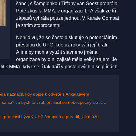
šanci, s šampionkou Tiffany van Soest prohrála.
Poté zkusila MMA, v organizaci LFA však ze tří
zápasů vyhrála pouze jednou. V Karate Combat
je zatím stoprocentní.
Není divu, že se často diskutuje o potenciálním
přestupu do UFC, kde už roky válí její bratr.
Aline by mohla využít slavného jména,
organizace by o ni zajisté měla velký zájem. Je
it k MMA, když se jí tak daří v postojových disciplínách.
ra naznačil, kdy dojde k odvetě s Ankalaevem
 šanci? Já bych to vzal, přihlásil se nebezpečný škrtič z
b
, prohlásil bývalý UFC šampion a poradil, jak může