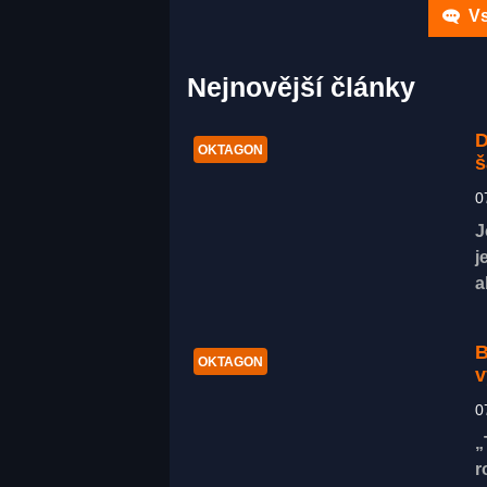
Vs
Nejnovější články
D
OKTAGON
š
0
J
j
a
B
OKTAGON
v
0
„
r