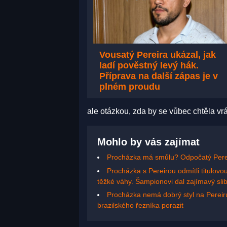
Vousatý Pereira ukázal, jak
ladí pověstný levý hák.
Příprava na další zápas je v
plném proudu
ale otázkou, zda by se vůbec chtěla vrát
Mohlo by vás zajímat
Procházka má smůlu? Odpočatý Perei
Procházka s Pereirou odmítli titulovou
těžké váhy. Šampionovi dal zajímavý sli
Procházka nemá dobrý styl na Pereiru
brazilského řezníka porazit