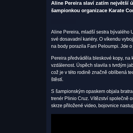
Aline Pereira slaví zatím největší 
šampionkou organizace Karate Co
Aline Pereira, mladší sestra bývaléh
své dosavadní kariéry. O víkendu vyboj
na body porazila Fani Peloumpi. Jde o je
Pereira předváděla bleskové kopy, na k
vzdálenost. Úspěch slavila s tvrdým ja
což je v této rodině značně oblíbená t
štěstí.
S šampionským opaskem objala bratra, k
trenér Plinio Cruz. Vítězství společně
skrze přiložené video, bojovnice nastup