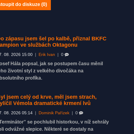
toupit do diskuze (
0
)
o zápasu jsem šel po kalbě, přiznal BKFC
ampion ve službách Oktagonu
7. 08. 2026 15:00
|
Erik Ivan
|
0
osef Hála popsal, jak se postupem času měnil
eho životní styl z velkého divočáka na
bsolutního profíka.
yl jsem celý od krve, měl jsem strach,
ylíčil Vémola dramatické krmení lvů
7. 08. 2026 05:14
|
Dominik Pařízek
|
0
Terminátor“ se pochlubil historkou, v níž sehrály
oli odvážné slepice. Některé se dostaly na