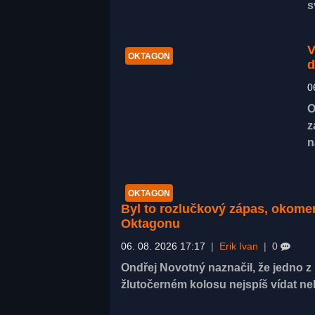
s
V
OKTAGON
d
0
O
z
n
OKTAGON
Byl to rozlučkový zápas, okom
Oktagonu
06. 08. 2026 17:17
|
Erik Ivan
|
0
Ondřej Novotný naznačil, že jedno 
žlutočerném kolosu nejspíš vídat n