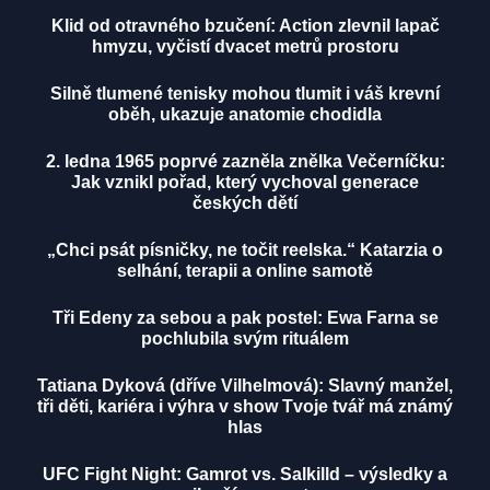
Klid od otravného bzučení: Action zlevnil lapač
hmyzu, vyčistí dvacet metrů prostoru
Silně tlumené tenisky mohou tlumit i váš krevní
oběh, ukazuje anatomie chodidla
2. ledna 1965 poprvé zazněla znělka Večerníčku:
Jak vznikl pořad, který vychoval generace
českých dětí
„Chci psát písničky, ne točit reelska.“ Katarzia o
selhání, terapii a online samotě
Tři Edeny za sebou a pak postel: Ewa Farna se
pochlubila svým rituálem
Tatiana Dyková (dříve Vilhelmová): Slavný manžel,
tři děti, kariéra i výhra v show Tvoje tvář má známý
hlas
UFC Fight Night: Gamrot vs. Salkilld – výsledky a