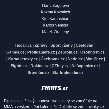
Hana Zagorová
Kazma Kazmitch
Kim Kardashian
Karlos Vémola
Marek Ztracený
Tiscali.cz
|
Zprávy
|
Sport
|
Ženy
|
Cestování
|
Games.cz
|
Profigamers.cz
|
ZeStolu.cz
|
Osobnosti.cz
|
Karaoketexty.cz
|
Úschovna.cz
|
Nedd.cz
|
Moulík.cz
|
Fights.cz
|
Dokina.cz
|
CZhity.cz
|
Našepeníze.cz
|
Srovnám.cz
|
StartupInsider.cz
Fights.cz je český sportovní web, který se zaměřuje na
MMA a veškeré dění kolem něj. Dočtete se zde novinky ze