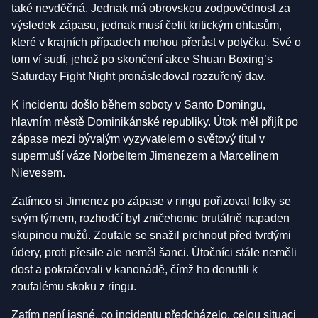
také nevděčná. Jednak má obrovskou zodpovědnost za
výsledek zápasu, jednak musí čelit kritickým ohlasům,
které v krajních případech mohou přerůst v potyčku. Své o
tom ví sudí, jehož po skončení akce Shuan Boxing’s
Saturday Fight Night pronásledoval rozzuřený dav.
K incidentu došlo během soboty v Santo Domingu,
hlavním městě Dominikánské republiky. Útok měl přijít po
zápase mezi bývalým vyzyvatelem o světový titul v
supermuší váze Norbeltem Jimenezem a Marcelinem
Nievesem.
Zatímco si Jimenez po zápase v ringu pořizoval fotky se
svým týmem, rozhodčí byl zničehonic brutálně napaden
skupinou mužů. Zoufale se snažil prchnout před tvrdými
údery, proti přesile ale neměl šanci. Útočníci stále neměli
dost a pokračovali v kanonádě, čímž ho donutili k
zoufalému skoku z ringu.
Zatím není jasné, co incidentu předcházelo, celou situaci