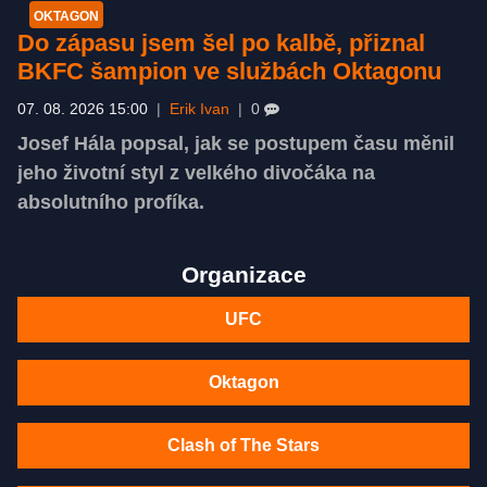
OKTAGON
Do zápasu jsem šel po kalbě, přiznal
BKFC šampion ve službách Oktagonu
07. 08. 2026 15:00
|
Erik Ivan
|
0
Josef Hála popsal, jak se postupem času měnil
jeho životní styl z velkého divočáka na
absolutního profíka.
Organizace
UFC
Oktagon
Clash of The Stars