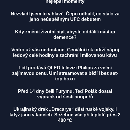
nejlepší momenty
Nezvládl jsem to v hlavě. Čepo odhalil, co stálo za
jeho neúspěšným UFC debutem
Kdy změnit životní styl, abyste oddálili nástup
demence?
Vedro už vás nedostane: Geniální trik udrží nápoj
ledový celé hodiny a zachrání i milovanou kávu
Lidl prodává QLED televizi Philips za velmi
zajímavou cenu. Umí streamovat a běží i bez set-
top boxu
Před 14 dny čelil Furymu. Teď Polák dostal
výprask od šesti soupeřů
Ukrajinský drak „Dracarys“ děsí ruské vojáky, i
když jsou v tancích. Sežehne vše při teplotě přes 2
400 °C