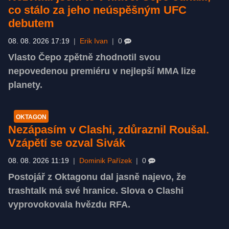
co stálo za jeho neúspěšným UFC
debutem
08. 08. 2026 17:19
|
Erik Ivan
|
0
Vlasto Čepo zpětně zhodnotil svou
nepovedenou premiéru v nejlepší MMA lize
planety.
OKTAGON
Nezápasím v Clashi, zdůraznil Roušal.
Vzápětí se ozval Sivák
08. 08. 2026 11:19
|
Dominik Pařízek
|
0
Postojář z Oktagonu dal jasně najevo, že
trashtalk má své hranice. Slova o Clashi
vyprovokovala hvězdu RFA.