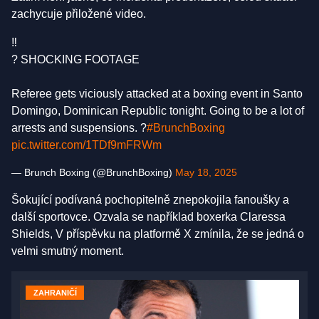
zachycuje přiložené video.
‼️
? SHOCKING FOOTAGE
Referee gets viciously attacked at a boxing event in Santo
Domingo, Dominican Republic tonight. Going to be a lot of
arrests and suspensions. ?
#BrunchBoxing
pic.twitter.com/1TDf9mFRWm
— Brunch Boxing (@BrunchBoxing)
May 18, 2025
Šokující podívaná pochopitelně znepokojila fanoušky a
další sportovce. Ozvala se například boxerka Claressa
Shields, V příspěvku na platformě X zmínila, že se jedná o
velmi smutný moment.
ZAHRANIČÍ