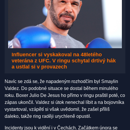
Influencer si vyskakoval na 48letého
veterána z UFC. V ringu schytal drtivý hák
a ustlal si v provazech
Navíc se zdá se, že napadeným rozhodčím byl Smaylin
Valdez. Do podobné situace se dostal během minulého
roku. Boxer Julio De Jesus ho přímo v ringu praštil poté, co
zápas ukončil. Valdez si útok nenechal líbit a na bojovníka
vystartoval, vzápětí si však uvědomil, že zašel příliš
daleko, takže ring raději urychleně opustil.
Incidenty jsou k vidění i v Čechách. Začátkem února se