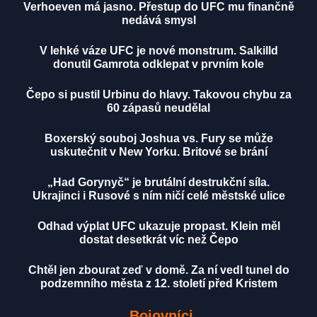
Verhoeven má jasno. Přestup do UFC mu finančně
nedává smysl
V lehké váze UFC je nové monstrum. Salkilld
donutil Gamrota odklepat v prvním kole
Čepo si pustil Urbinu do hlavy. Takovou chybu za
60 zápasů neudělal
Boxerský souboj Joshua vs. Fury se může
uskutečnit v New Yorku. Britové se brání
„Had Gorynyč“ je brutální destrukční síla.
Ukrajinci i Rusové s ním ničí celé městské ulice
Odhad výplat UFC ukazuje propast. Klein měl
dostat desetkrát víc než Čepo
Chtěl jen zbourat zeď v domě. Za ní vedl tunel do
podzemního města z 12. století před Kristem
Bojovníci