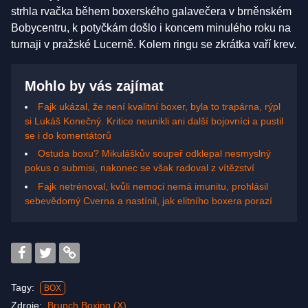
strhla rvačka během boxerského galavečera v brněnském
Bobycentru, k potyčkám došlo i koncem minulého roku na
turnaji v pražské Lucerně. Kolem ringu se zkrátka vaří krev.
Mohlo by vás zajímat
Fajk ukázal, že není kvalitní boxer, byla to trapárna, rýpl
si Lukáš Konečný. Kritice neunikli ani další bojovníci a pustil
se i do komentátorů
Ostuda boxu? Mikuláškův soupeř odklepal nesmyslný
pokus o submisi, nakonec se však radoval z vítězství
Fajk netrénoval, kvůli nemoci nemá imunitu, prohlásil
sebevědomý Cverna a nastínil, jak elitního boxera porazí
Tagy:
BOX
Zdroje:
Brunch Boxing (X)