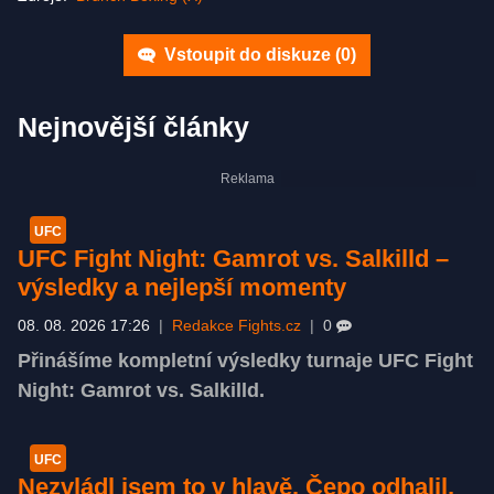
Vstoupit do diskuze (
0
)
Nejnovější články
UFC
UFC Fight Night: Gamrot vs. Salkilld –
výsledky a nejlepší momenty
08. 08. 2026 17:26
|
Redakce Fights.cz
|
0
Přinášíme kompletní výsledky turnaje UFC Fight
Night: Gamrot vs. Salkilld.
UFC
Nezvládl jsem to v hlavě. Čepo odhalil,