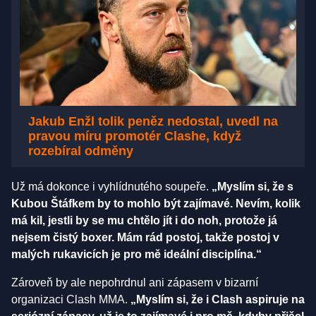
Jakub Enžl tolik peněz nedostal, uvedl na
pravou míru promotér Clashe, když
rozebíral odměny
Už má dokonce i vyhlídnutého soupeře.
„Myslím si, že s
Kubou Štáfkem by to mohlo být zajímavé. Nevím, kolik
má kil, jestli by se mu chtělo jít i do noh, protože já
nejsem čistý boxer. Mám rád postoj, takže postoj v
malých rukavicích je pro mě ideální disciplína.“
Zároveň by ale nepohrdnul ani zápasem v bizarní
organizaci Clash MMA.
„Myslím si, že i Clash aspiruje na