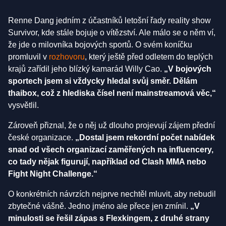
Renne Dang jedním z účastníků letošní řady reality show
Survivor, kde stále bojuje o vítězství. Ale málo se o něm ví,
že jde o milovníka bojových sportů. O svém koníčku
promluvil v
rozhovoru
, který ještě před odletem do teplých
krajů zařídil jeho blízký kamarád Willy Cao.
„V bojových
sportech jsem si vždycky hledal svůj směr. Dělám
thaibox, což z hlediska čísel není mainstreamová věc,“
vysvětlil.
Zároveň přiznal, že o něj už dlouho projevují zájem přední
české organizace.
„Dostal jsem rekordní počet nabídek
snad od všech organizací zaměřených na influencery,
co tady nějak figurují, například od Clash MMA nebo
Fight Night Challenge.“
O konkrétních návrzích nejprve nechtěl mluvit, aby nebudil
zbytečné vášně. Jedno jméno ale přece jen zmínil.
„V
minulosti se řešil zápas s Flexkingem, z druhé strany