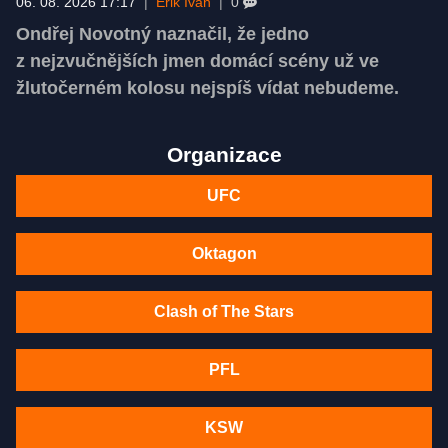
06. 08. 2026 17:17
|
Erik Ivan
|
0
Ondřej Novotný naznačil, že jedno
z nejzvučnějších jmen domácí scény už ve
žlutočerném kolosu nejspíš vídat nebudeme.
Organizace
UFC
Oktagon
Clash of The Stars
PFL
KSW