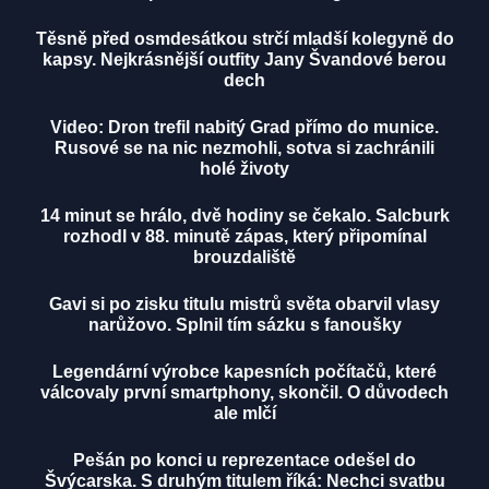
Těsně před osmdesátkou strčí mladší kolegyně do
kapsy. Nejkrásnější outfity Jany Švandové berou
dech
Video: Dron trefil nabitý Grad přímo do munice.
Rusové se na nic nezmohli, sotva si zachránili
holé životy
14 minut se hrálo, dvě hodiny se čekalo. Salcburk
rozhodl v 88. minutě zápas, který připomínal
brouzdaliště
Gavi si po zisku titulu mistrů světa obarvil vlasy
narůžovo. Splnil tím sázku s fanoušky
Legendární výrobce kapesních počítačů, které
válcovaly první smartphony, skončil. O důvodech
ale mlčí
Pešán po konci u reprezentace odešel do
Švýcarska. S druhým titulem říká: Nechci svatbu