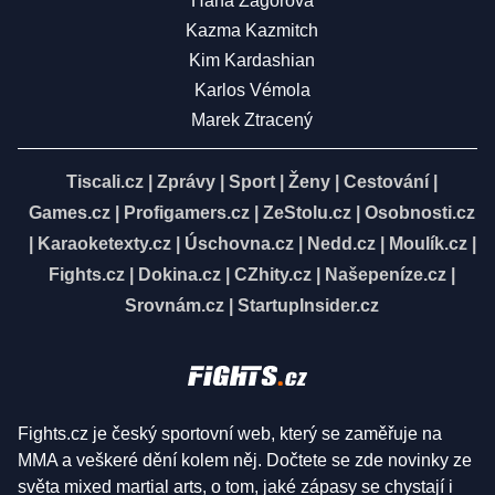
Hana Zagorová
Kazma Kazmitch
Kim Kardashian
Karlos Vémola
Marek Ztracený
Tiscali.cz
|
Zprávy
|
Sport
|
Ženy
|
Cestování
|
Games.cz
|
Profigamers.cz
|
ZeStolu.cz
|
Osobnosti.cz
|
Karaoketexty.cz
|
Úschovna.cz
|
Nedd.cz
|
Moulík.cz
|
Fights.cz
|
Dokina.cz
|
CZhity.cz
|
Našepeníze.cz
|
Srovnám.cz
|
StartupInsider.cz
Fights.cz je český sportovní web, který se zaměřuje na
MMA a veškeré dění kolem něj. Dočtete se zde novinky ze
světa mixed martial arts, o tom, jaké zápasy se chystají i