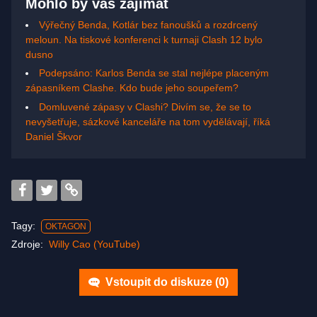
Mohlo by vás zajímat
Výřečný Benda, Kotlár bez fanoušků a rozdrcený
meloun. Na tiskové konferenci k turnaji Clash 12 bylo
dusno
Podepsáno: Karlos Benda se stal nejlépe placeným
zápasníkem Clashe. Kdo bude jeho soupeřem?
Domluvené zápasy v Clashi? Divím se, že se to
nevyšetřuje, sázkové kanceláře na tom vydělávají, říká
Daniel Škvor
Tagy:
OKTAGON
Zdroje:
Willy Cao (YouTube)
Vstoupit do diskuze (
0
)