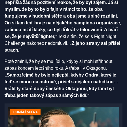
nepřišla žádná pozitivní reakce, že by byl zájem. Já si
myslím, že by to bylo fajn v rámci toho, že oba
fungujeme v hudební sféře a oba jsme úplně rozdílní.
On si tam teď hraje na nějakého šampiona organizace,
zatímco mlátí kluky, co byli třikrát v tělocvičně. A tváří
se, že je největší fighter,“
řekl s tím, že se s Fight Night
Challenge nakonec nedomluvil.
„Z jeho strany asi přišel
strach.“
Poté zmínil, že by se mu líbilo, kdyby si mohl střihnout
zápas koncem letošního roku. A třeba i v Oktagonu.
„Samozřejmě by bylo nejlepší, kdyby Ondra, který je
teď se mnou na ostrově, přišel s nějakou nabídkou…
Vrátit ty staré doby českého Oktagonu, kdy tam byl
třeba jeden takový zápas známých lidí.“
DOMÁCÍ SCÉNA