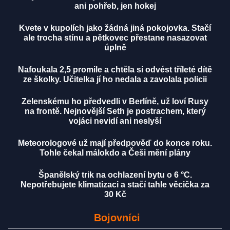
ani pohřeb, jen hokej
Kvete v kupolích jako žádná jiná pokojovka. Stačí
ale trocha stínu a pětkovec přestane nasazovat
úplně
Nafoukala 2,5 promile a chtěla si odvést tříleté dítě
ze školky. Učitelka jí ho nedala a zavolala policii
Zelenskému ho předvedli v Berlíně, už loví Rusy
na frontě. Nejnovější Seth je postrachem, který
vojáci nevidí ani neslyší
Meteorologové už mají předpověď do konce roku.
Tohle čekal málokdo a Češi mění plány
Španělský trik na ochlazení bytu o 6 °C.
Nepotřebujete klimatizaci a stačí tahle věcička za
30 Kč
Bojovníci