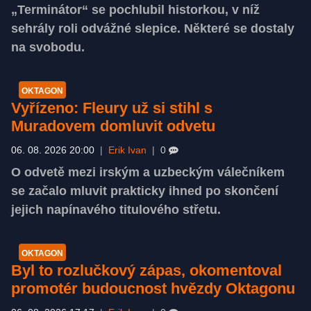
„Terminátor“ se pochlubil historkou, v níž
sehrály roli odvážné slepice. Některé se dostaly
na svobodu.
OKTAGON
Vyřízeno: Fleury už si stihl s
Muradovem domluvit odvetu
06. 08. 2026 20:00
|
Erik Ivan
|
0
O odvetě mezi irským a uzbeckým válečníkem
se začalo mluvit prakticky ihned po skončení
jejich napínavého titulového střetu.
OKTAGON
Byl to rozlučkový zápas, okomentoval
promotér budoucnost hvězdy Oktagonu