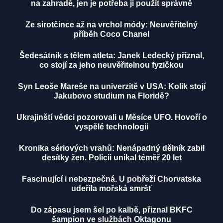
na zahradě, jen je potřeba ji použít správně
Ze sirotčince až na vrchol módy: Neuvěřitelný
příběh Coco Chanel
Šedesátník s tělem atleta: Janek Ledecký přiznal,
co stojí za jeho neuvěřitelnou fyzičkou
Syn Leoše Mareše na univerzitě v USA: Kolik stojí
Jakubovo studium na Floridě?
Ukrajinští vědci pozorovali u Měsíce UFO. Hovoří o
vyspělé technologii
Kronika sériových vrahů: Nenápadný dělník zabil
desítky žen. Policii unikal téměř 20 let
Fascinující i nebezpečná. U pobřeží Chorvatska
udeřila mořská smršť
Do zápasu jsem šel po kalbě, přiznal BKFC
šampion ve službách Oktagonu