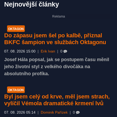
Nejnovější články
OKTAGON
Do zápasu jsem šel po kalbě, přiznal
BKFC šampion ve službách Oktagonu
07. 08. 2026 15:00
|
Erik Ivan
|
0
Josef Hála popsal, jak se postupem času měnil
jeho životní styl z velkého divočáka na
absolutního profíka.
OKTAGON
Byl jsem celý od krve, měl jsem strach,
vylíčil Vémola dramatické krmení lvů
07. 08. 2026 05:14
|
Dominik Pařízek
|
0