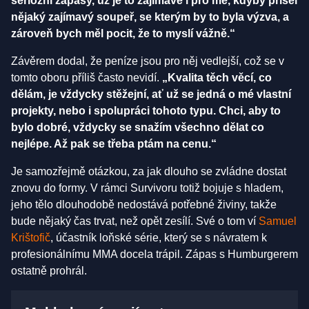
seriózní zápasy, už je to zajímavé i pro mě, kdyby přišel
nějaký zajímavý soupeř, se kterým by to byla výzva, a
zároveň bych měl pocit, že to myslí vážně.“
Závěrem dodal, že peníze jsou pro něj vedlejší, což se v
tomto oboru příliš často nevidí.
„Kvalita těch věcí, co
dělám, je vždycky stěžejní, ať už se jedná o mé vlastní
projekty, nebo i spolupráci tohoto typu. Chci, aby to
bylo dobré, vždycky se snažím všechno dělat co
nejlépe. Až pak se třeba ptám na cenu.“
Je samozřejmě otázkou, za jak dlouho se zvládne dostat
znovu do formy. V rámci Survivoru totiž bojuje s hladem,
jeho tělo dlouhodobě nedostává potřebné živiny, takže
bude nějaký čas trvat, než opět zesílí. Své o tom ví
Samuel
Krištofič
, účastník loňské série, který se s návratem k
profesionálnímu MMA docela trápil. Zápas s Humburgerem
ostatně prohrál.