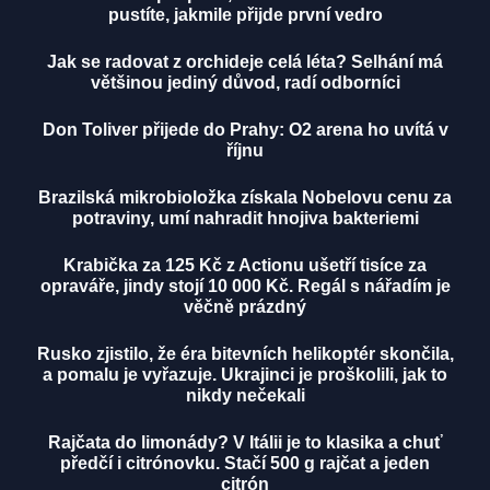
pustíte, jakmile přijde první vedro
Jak se radovat z orchideje celá léta? Selhání má
většinou jediný důvod, radí odborníci
Don Toliver přijede do Prahy: O2 arena ho uvítá v
říjnu
Brazilská mikrobioložka získala Nobelovu cenu za
potraviny, umí nahradit hnojiva bakteriemi
Krabička za 125 Kč z Actionu ušetří tisíce za
opraváře, jindy stojí 10 000 Kč. Regál s nářadím je
věčně prázdný
Rusko zjistilo, že éra bitevních helikoptér skončila,
a pomalu je vyřazuje. Ukrajinci je proškolili, jak to
nikdy nečekali
Rajčata do limonády? V Itálii je to klasika a chuť
předčí i citrónovku. Stačí 500 g rajčat a jeden
citrón