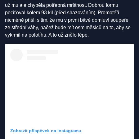
už mu ale chyběla potřebná mrštnost. Dobrou formu
pociťoval kolem 93 kil (před shazováním). Promotéři
nicméně přišli s tím, že mu v první bitvě domluví soupeře
ze střední váhy, načež bude mít osm měsíců na to, aby se
vykrmil na polotíhu. A to už znělo lépe.
Zobrazit příspěvek na Instagramu