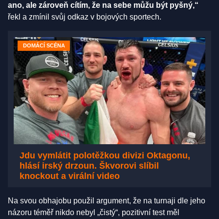
ano, ale zároveň cítím, že na sebe můžu být pyšný,“
řekl a zmínil svůj odkaz v bojových sportech.
DOMÁCÍ SCÉNA
Jdu vymlátit polotěžkou divizi Oktagonu,
hlásí irský drzoun. Škvorovi slíbil
knockout a virální video
Na svou obhajobu použil argument, že na turnaji dle jeho
názoru téměř nikdo nebyl „čistý“, pozitivní test měl