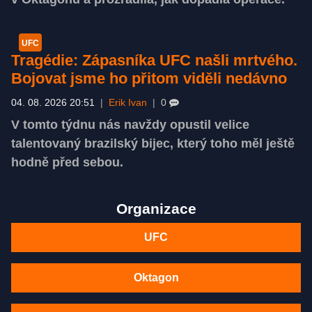
UFC
Tragédie: Zápasníka UFC našli mrtvého.
Bojovat jsme ho přitom viděli nedávno
04. 08. 2026 20:51
|
Erik Ivan
|
0
V tomto týdnu nás navždy opustil velice
talentovaný brazilský bijec, který toho měl ještě
hodně před sebou.
Organizace
UFC
Oktagon