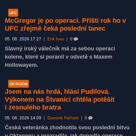
UFC
McGregor je po operaci. Příští rok ho v
UFC zřejmě čeká poslední tanec
05. 08. 2026 17:27
|
Erik Ivan
|
0
Slavný irský válečník má za sebou operaci
kolene, které si poranil v odvetě s Maxem
Hollowayem.
OKTAGON
Jsem na nás hrdá, hlásí Pudilová.
Výkonem na Štvanici chtěla potěšit
i zesnulého bratra
05. 08. 2026 14:09
|
Dominik Pařízek
|
0
Česká veteránka zhodnotila svou poslední bitvu
v Oktagonu a prozradila, jak dopadla operace.