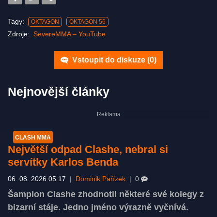
Tagy:
OKTAGON
OKTAGON 56
Zdroje:
SevereMMA – YouTube
Vstoupit do diskuze (
0
)
Nejnovější články
CLASH MMA
Největší odpad Clashe, nebral si
servítky Karlos Benda
06. 08. 2026 05:17
|
Dominik Pařízek
|
0
Šampion Clashe zhodnotil některé své kolegy z
bizarní stáje. Jedno jméno výrazně vyčnívá.