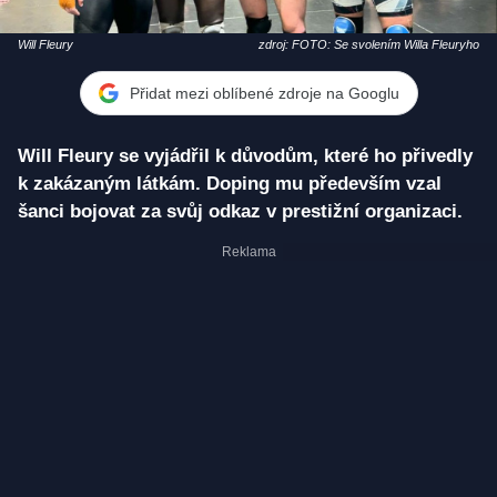
Will Fleury
zdroj: FOTO: Se svolením Willa Fleuryho
Přidat mezi oblíbené zdroje na Googlu
Will Fleury se vyjádřil k důvodům, které ho přivedly
k zakázaným látkám. Doping mu především vzal
šanci bojovat za svůj odkaz v prestižní organizaci.