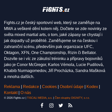
Fights.cz je český sportovní web, který se zaměřuje na
MMA a veškeré dění kolem něj. Dočtete se zde novinky ze
světa mixed martial arts, o tom, jaké zápasy se chystají i
jak dopadly už proběhlé. Zaměřujeme se na českou i
zahraniční scénu, především pak organizace UFC,
Oktagon, XFN, One Championship, Rizin či Bellator.
Dozvíte se i víc ze zákulisí tréninku a přípravy bojovníků
jako je Conor McGregor, Karlos Vémola, Lucie Pudilová,
Khabib Nurmagomedov, Jiří Procházka, Sandra Mašková
a mnoha dalších.
Reklama
|
Redakce
|
Cookies
|
Osobní údaje
|
Kodex
|
Kontakt
|
O nás
© 2026 Fights.cz |
TISCALI MEDIA, a.s.
|
Člen skupiny DIGNITY, s.r.o.