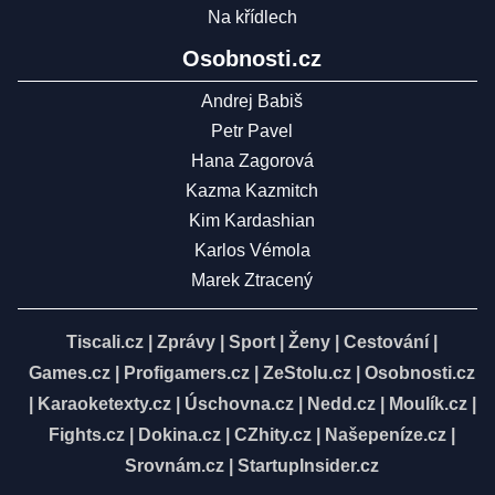
Na křídlech
Osobnosti.cz
Andrej Babiš
Petr Pavel
Hana Zagorová
Kazma Kazmitch
Kim Kardashian
Karlos Vémola
Marek Ztracený
Tiscali.cz
|
Zprávy
|
Sport
|
Ženy
|
Cestování
|
Games.cz
|
Profigamers.cz
|
ZeStolu.cz
|
Osobnosti.cz
|
Karaoketexty.cz
|
Úschovna.cz
|
Nedd.cz
|
Moulík.cz
|
Fights.cz
|
Dokina.cz
|
CZhity.cz
|
Našepeníze.cz
|
Srovnám.cz
|
StartupInsider.cz