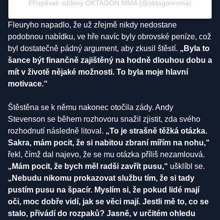
Příspěvek sdílený OKTAGON MMA (@oktagonmma)
Fleuryho napadlo, že už zřejmě nikdy nedostane
podobnou nabídku, ve hře navíc byly obrovské peníze, což
byl dostatečně pádný argument, aby zkusil štěstí.
„Byla to
šance být finančně zajištěný na hodně dlouhou dobu a
mít v životě nějaké možnosti. To byla moje hlavní
motivace.“
Štěstěna se k němu nakonec otočila zády. Andy
Stevenson se během rozhovoru snažil zjistit, zda svého
rozhodnutí následně litoval.
„To je strašně těžká otázka.
Sakra, mám pocit, že si nabitou zbraní mířím na nohu,“
řekl, čímž dal najevo, že se mu otázka příliš nezamlouvá.
„Mám pocit, že bych měl radši zavřít pusu,“
ušklíbl se.
„Nebudu nikomu prokazovat službu tím, že si tady
pustím pusu na špacír. Myslím si, že pokud lidé mají
oči, moc dobře vidí, jak se věci mají. Jestli mě to, co se
stalo, přivádí do rozpaků? Jasně, v určitém ohledu