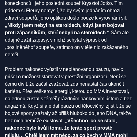
koneckonců i jeho poslední soupeř Krysztof Jotko. Tím
pádem si Fleury nemyslí, že by svým jednáním ohrozil
zdraví soupeřů, jeho optikou došlo pouze k vyrovnání sil.
„Nikdy jsem nebyl na steroidech, když jsem bojoval
proti zápasníkům, kteří nebyli na steroidech.“
Sám ale
údajně zažil zápasy, v nichž schytal výprask od
„posilněného“ soupeře, zatímco on v těle nic zakázaného
neměl.
Problém nakonec vyústil v neplánovanou pauzu, navíc
přišel o možnost startovat v prestižní organizaci. Není se
čemu divit, že začal zvažovat, zda nenastal čas ukončit
kariéru. Přes veškerou energii, kterou do MMA investoval,
najednou zůstal s téměř prázdným bankovním účtem a bez
angažmá. Když si ale dal pauzu od tělocvičny, zjistil, že se
bojové sporty zažraly až příliš hluboko do jeho DNA, takže
bez nich nemůže existovat.
„Všechno, co se stalo,
nakonec bylo kvůli tomu, že tento sport prostě
miluju… Chtěl jsem mít něco, za co bych v MMA mohl