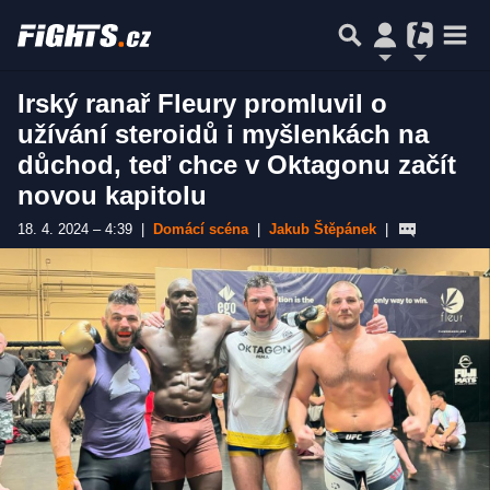
Irský ranař Fleury promluvil o
užívání steroidů i myšlenkách na
důchod, teď chce v Oktagonu začít
novou kapitolu
18. 4. 2024 – 4:39
|
Domácí scéna
|
Jakub Štěpánek
|