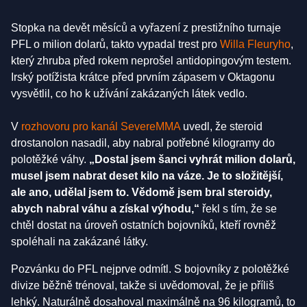
Stopka na devět měsíců a vyřazení z prestižního turnaje
PFL o milion dolarů, takto vypadal trest pro
Willa Fleuryho
,
který zhruba před rokem neprošel antidopingovým testem.
Irský potížista krátce před prvním zápasem v Oktagonu
vysvětlil, co ho k užívání zakázaných látek vedlo.
V
rozhovoru pro kanál SevereMMA
uvedl, že steroid
drostanolon nasadil, aby nabral potřebné kilogramy do
polotěžké váhy.
„Dostal jsem šanci vyhrát milion dolarů,
musel jsem nabrat deset kilo na váze. Je to složitější,
ale ano, udělal jsem to. Vědomě jsem bral steroidy,
abych nabral váhu a získal výhodu,“
řekl s tím, že se
chtěl dostat na úroveň ostatních bojovníků, kteří rovněž
spoléhali na zakázané látky.
Pozvánku do PFL nejprve odmítl. S bojovníky z polotěžké
divize běžně trénoval, takže si uvědomoval, že je příliš
lehký. Naturálně dosahoval maximálně na 96 kilogramů, to