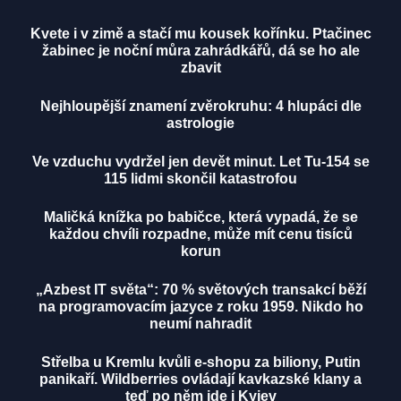
Kvete i v zimě a stačí mu kousek kořínku. Ptačinec
žabinec je noční můra zahrádkářů, dá se ho ale
zbavit
Nejhloupější znamení zvěrokruhu: 4 hlupáci dle
astrologie
Ve vzduchu vydržel jen devět minut. Let Tu-154 se
115 lidmi skončil katastrofou
Maličká knížka po babičce, která vypadá, že se
každou chvíli rozpadne, může mít cenu tisíců
korun
„Azbest IT světa“: 70 % světových transakcí běží
na programovacím jazyce z roku 1959. Nikdo ho
neumí nahradit
Střelba u Kremlu kvůli e-shopu za biliony, Putin
panikaří. Wildberries ovládají kavkazské klany a
teď po něm jde i Kyjev