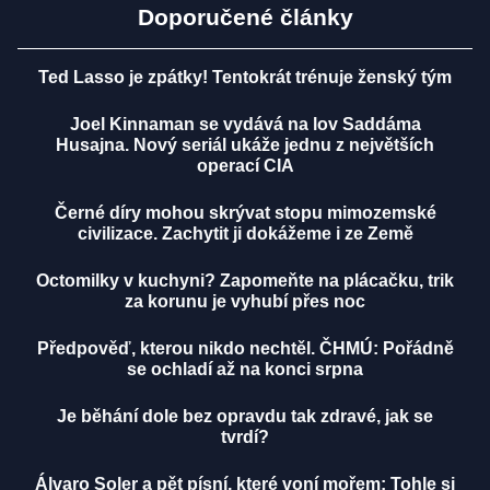
Doporučené články
Ted Lasso je zpátky! Tentokrát trénuje ženský tým
Joel Kinnaman se vydává na lov Saddáma
Husajna. Nový seriál ukáže jednu z největších
operací CIA
Černé díry mohou skrývat stopu mimozemské
civilizace. Zachytit ji dokážeme i ze Země
Octomilky v kuchyni? Zapomeňte na plácačku, trik
za korunu je vyhubí přes noc
Předpověď, kterou nikdo nechtěl. ČHMÚ: Pořádně
se ochladí až na konci srpna
Je běhání dole bez opravdu tak zdravé, jak se
tvrdí?
Álvaro Soler a pět písní, které voní mořem: Tohle si