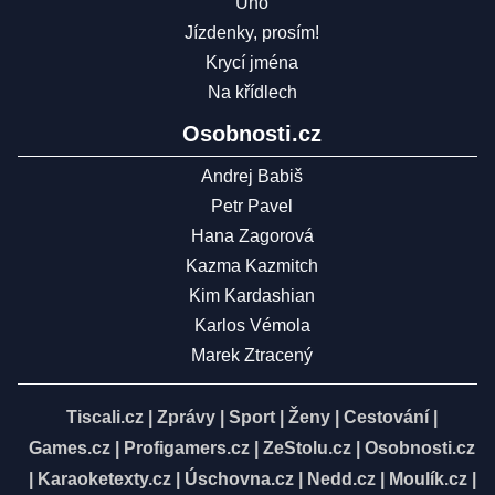
Uno
Jízdenky, prosím!
Krycí jména
Na křídlech
Osobnosti.cz
Andrej Babiš
Petr Pavel
Hana Zagorová
Kazma Kazmitch
Kim Kardashian
Karlos Vémola
Marek Ztracený
Tiscali.cz
|
Zprávy
|
Sport
|
Ženy
|
Cestování
|
Games.cz
|
Profigamers.cz
|
ZeStolu.cz
|
Osobnosti.cz
|
Karaoketexty.cz
|
Úschovna.cz
|
Nedd.cz
|
Moulík.cz
|