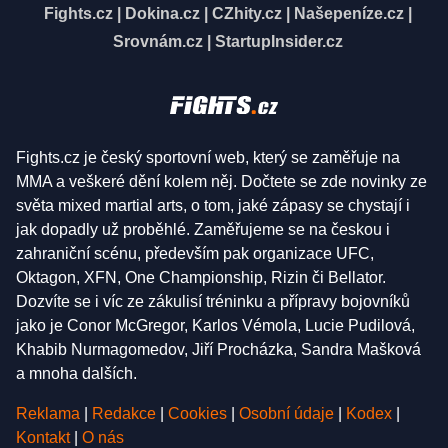
Fights.cz
|
Dokina.cz
|
CZhity.cz
|
Našepeníze.cz
|
Srovnám.cz
|
StartupInsider.cz
Fights.cz je český sportovní web, který se zaměřuje na
MMA a veškeré dění kolem něj. Dočtete se zde novinky ze
světa mixed martial arts, o tom, jaké zápasy se chystají i
jak dopadly už proběhlé. Zaměřujeme se na českou i
zahraniční scénu, především pak organizace UFC,
Oktagon, XFN, One Championship, Rizin či Bellator.
Dozvíte se i víc ze zákulisí tréninku a přípravy bojovníků
jako je Conor McGregor, Karlos Vémola, Lucie Pudilová,
Khabib Nurmagomedov, Jiří Procházka, Sandra Mašková
a mnoha dalších.
Reklama
|
Redakce
|
Cookies
|
Osobní údaje
|
Kodex
|
Kontakt
|
O nás