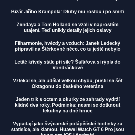
Bizár Jiřího Krampola: Dluhy mu rostou i po smrti
Zendaya a Tom Holland se vzali v naprostém
utajení. Teď unikly detaily jejich oslavy
Filharmonie, hvězdy a vzduch: Janek Ledecký
připravil na Štěrkovně něco, co tu ještě nebylo
Letité křivdy stále při síle? Šafářová si rýpla do
Vondráčkové
Vztekal se, ale udělal velkou chybu, pustil se šéf
Oktagonu do českého veterána
Jeden trik s octem a okurky ze zahrady vydrží
klidně dva roky. Podmínka: nesmí se dotknout
tekutiny na dně hrnce
Vypadají jako švýcarské potápěčské hodinky za
statisíce, ale klamou. Huawei Watch GT 6 Pro jsou