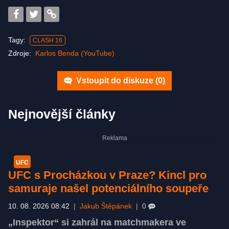
Tagy:
CLASH 16
Zdroje:
Karlos Benda (YouTube)
Vstoupit do diskuze (
0
)
Nejnovější články
UFC
UFC s Procházkou v Praze? Kincl pro
samuraje našel potenciálního soupeře
10. 08. 2026 08:42
|
Jakub Štěpánek
|
0
„Inspektor“ si zahrál na matchmakera ve