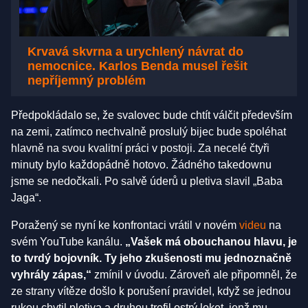
Krvavá skvrna a urychlený návrat do
nemocnice. Karlos Benda musel řešit
nepříjemný problém
Předpokládalo se, že svalovec bude chtít válčit především
na zemi, zatímco nechvalně proslulý bijec bude spoléhat
hlavně na svou kvalitní práci v postoji. Za necelé čtyři
minuty bylo každopádně hotovo. Žádného takedownu
jsme se nedočkali. Po salvě úderů u pletiva slavil „Baba
Jaga“.
Poražený se nyní ke konfrontaci vrátil v novém
videu
na
svém YouTube kanálu.
„Vašek má obouchanou hlavu, je
to tvrdý bojovník. Ty jeho zkušenosti mu jednoznačně
vyhrály zápas,“
zmínil v úvodu. Zároveň ale připomněl, že
ze strany vítěze došlo k porušení pravidel, když se jednou
rukou chytil pletiva a druhou trefil ostrý loket, jenž mu