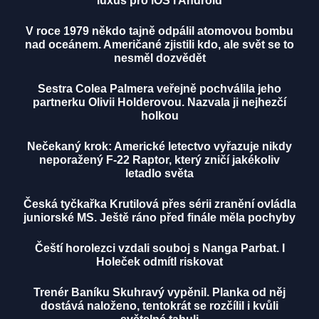
luxus pro iOS i Android
V roce 1979 někdo tajně odpálil atomovou bombu
nad oceánem. Američané zjistili kdo, ale svět se to
nesměl dozvědět
Sestra Colea Palmera veřejně pochválila jeho
partnerku Olivii Holderovou. Nazvala ji nejhezčí
holkou
Nečekaný krok: Americké letectvo vyřazuje nikdy
neporažený F-22 Raptor, který zničí jakékoliv
letadlo světa
Česká tyčkařka Krutilová přes sérii zranění ovládla
juniorské MS. Ještě ráno před finále měla pochyby
Čeští horolezci vzdali souboj s Nanga Parbat. I
Holeček odmítl riskovat
Trenér Baníku Skuhravý vypěnil. Planka od něj
dostává naloženo, tentokrát se rozčílil i kvůli