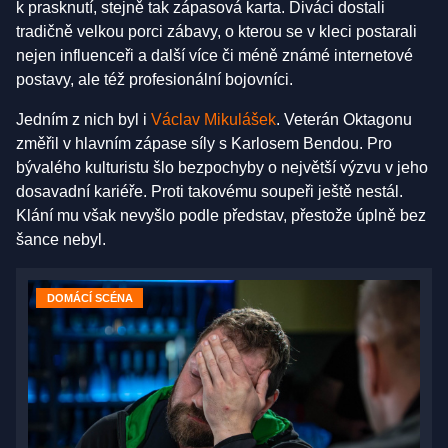
k prasknutí, stejně tak zápasová karta. Diváci dostali
tradičně velkou porci zábavy, o kterou se v kleci postarali
nejen influenceři a další více či méně známé internetové
postavy, ale též profesionální bojovníci.
Jedním z nich byl i
Václav Mikulášek
. Veterán Oktagonu
změřil v hlavním zápase síly s Karlosem Bendou. Pro
bývalého kulturistu šlo bezpochyby o největší výzvu v jeho
dosavadní kariéře. Proti takovému soupeři ještě nestál.
Klání mu však nevyšlo podle představ, přestože úplně bez
šance nebyl.
DOMÁCÍ SCÉNA