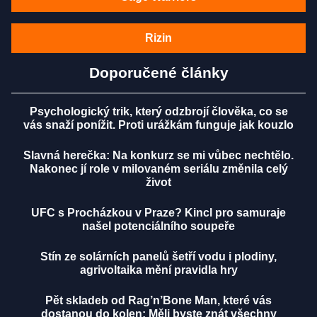
Rizin
Doporučené články
Psychologický trik, který odzbrojí člověka, co se
vás snaží ponížit. Proti urážkám funguje jak kouzlo
Slavná herečka: Na konkurz se mi vůbec nechtělo.
Nakonec jí role v milovaném seriálu změnila celý
život
UFC s Procházkou v Praze? Kincl pro samuraje
našel potenciálního soupeře
Stín ze solárních panelů šetří vodu i plodiny,
agrivoltaika mění pravidla hry
Pět skladeb od Rag’n’Bone Man, které vás
dostanou do kolen: Měli byste znát všechny