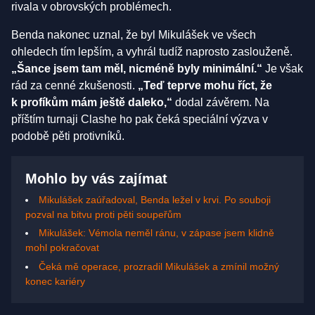
rivala v obrovských problémech.
Benda nakonec uznal, že byl Mikulášek ve všech
ohledech tím lepším, a vyhrál tudíž naprosto zaslouženě.
„Šance jsem tam měl, nicméně byly minimální.“
Je však
rád za cenné zkušenosti.
„Teď teprve mohu říct, že
k profíkům mám ještě daleko,“
dodal závěrem. Na
příštím turnaji Clashe ho pak čeká speciální výzva v
podobě pěti protivníků.
Mohlo by vás zajímat
Mikulášek zaúřadoval, Benda ležel v krvi. Po souboji
pozval na bitvu proti pěti soupeřům
Mikulášek: Vémola neměl ránu, v zápase jsem klidně
mohl pokračovat
Čeká mě operace, prozradil Mikulášek a zmínil možný
konec kariéry