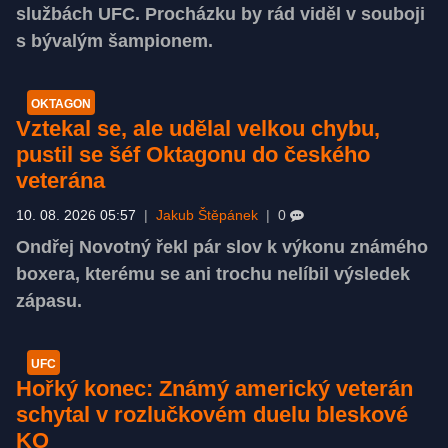
službách UFC. Procházku by rád viděl v souboji
s bývalým šampionem.
OKTAGON
Vztekal se, ale udělal velkou chybu,
pustil se šéf Oktagonu do českého
veterána
10. 08. 2026 05:57
|
Jakub Štěpánek
|
0
Ondřej Novotný řekl pár slov k výkonu známého
boxera, kterému se ani trochu nelíbil výsledek
zápasu.
UFC
Hořký konec: Známý americký veterán
schytal v rozlučkovém duelu bleskové
KO