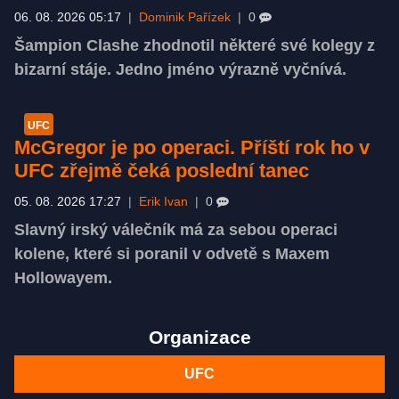
06. 08. 2026 05:17
|
Dominik Pařízek
|
0
Šampion Clashe zhodnotil některé své kolegy z
bizarní stáje. Jedno jméno výrazně vyčnívá.
UFC
McGregor je po operaci. Příští rok ho v
UFC zřejmě čeká poslední tanec
05. 08. 2026 17:27
|
Erik Ivan
|
0
Slavný irský válečník má za sebou operaci
kolene, které si poranil v odvetě s Maxem
Hollowayem.
Organizace
UFC