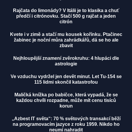
Rajčata do limonády? V Itálii je to klasika a chuť
předčí i citrónovku. Stačí 500 g rajčat a jeden
citrón
Kvete i v zimě a stačí mu kousek kořínku. Ptačinec
žabinec je noční můra zahrádkářů, dá se ho ale
zbavit
Nejhloupější znamení zvěrokruhu: 4 hlupáci dle
astrologie
Ve vzduchu vydržel jen devět minut. Let Tu-154 se
115 lidmi skončil katastrofou
Maličká knížka po babičce, která vypadá, že se
každou chvíli rozpadne, může mít cenu tisíců
korun
„Azbest IT světa“: 70 % světových transakcí běží
na programovacím jazyce z roku 1959. Nikdo ho
neumí nahradit