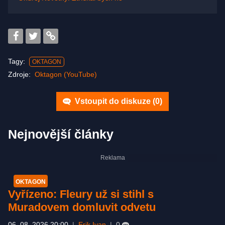
Tagy:
OKTAGON
Zdroje:
Oktagon (YouTube)
Vstoupit do diskuze (
0
)
Nejnovější články
OKTAGON
Vyřízeno: Fleury už si stihl s
Muradovem domluvit odvetu
06. 08. 2026 20:00
|
Erik Ivan
|
0