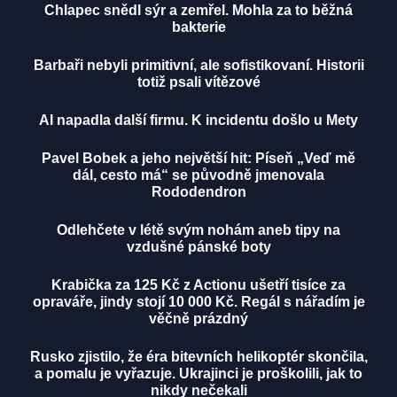
Chlapec snědl sýr a zemřel. Mohla za to běžná
bakterie
Barbaři nebyli primitivní, ale sofistikovaní. Historii
totiž psali vítězové
AI napadla další firmu. K incidentu došlo u Mety
Pavel Bobek a jeho největší hit: Píseň „Veď mě
dál, cesto má“ se původně jmenovala
Rododendron
Odlehčete v létě svým nohám aneb tipy na
vzdušné pánské boty
Krabička za 125 Kč z Actionu ušetří tisíce za
opraváře, jindy stojí 10 000 Kč. Regál s nářadím je
věčně prázdný
Rusko zjistilo, že éra bitevních helikoptér skončila,
a pomalu je vyřazuje. Ukrajinci je proškolili, jak to
nikdy nečekali