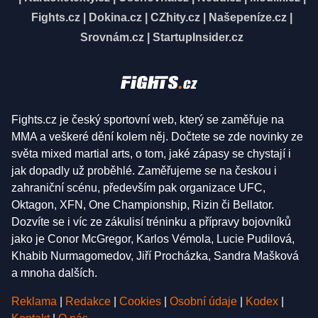
Fights.cz
|
Dokina.cz
|
CZhity.cz
|
Našepeníze.cz
|
Srovnám.cz
|
StartupInsider.cz
Fights.cz je český sportovní web, který se zaměřuje na
MMA a veškeré dění kolem něj. Dočtete se zde novinky ze
světa mixed martial arts, o tom, jaké zápasy se chystají i
jak dopadly už proběhlé. Zaměřujeme se na českou i
zahraniční scénu, především pak organizace UFC,
Oktagon, XFN, One Championship, Rizin či Bellator.
Dozvíte se i víc ze zákulisí tréninku a přípravy bojovníků
jako je Conor McGregor, Karlos Vémola, Lucie Pudilová,
Khabib Nurmagomedov, Jiří Procházka, Sandra Mašková
a mnoha dalších.
Reklama
|
Redakce
|
Cookies
|
Osobní údaje
|
Kodex
|