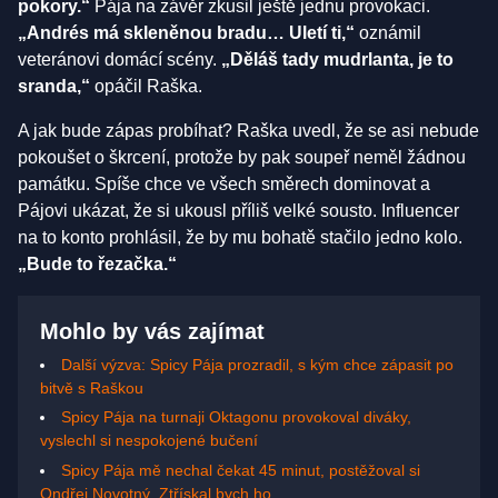
pokory.“
Pája na závěr zkusil ještě jednu provokaci.
„Andrés má skleněnou bradu… Uletí ti,“
oznámil
veteránovi domácí scény.
„Děláš tady mudrlanta, je to
sranda,“
opáčil Raška.
A jak bude zápas probíhat? Raška uvedl, že se asi nebude
pokoušet o škrcení, protože by pak soupeř neměl žádnou
památku. Spíše chce ve všech směrech dominovat a
Pájovi ukázat, že si ukousl příliš velké sousto. Influencer
na to konto prohlásil, že by mu bohatě stačilo jedno kolo.
„Bude to řezačka.“
Mohlo by vás zajímat
Další výzva: Spicy Pája prozradil, s kým chce zápasit po
bitvě s Raškou
Spicy Pája na turnaji Oktagonu provokoval diváky,
vyslechl si nespokojené bučení
Spicy Pája mě nechal čekat 45 minut, postěžoval si
Ondřej Novotný. Ztřískal bych ho