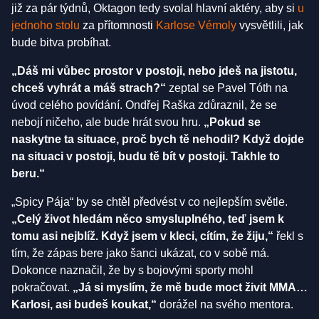
již za pár týdnů, Oktagon tedy svolal hlavní aktéry, aby si
u
jednoho stolu
za přítomnosti
Karlose Vémoly
vysvětlili, jak
bude bitva probíhat.
„Dáš mi vůbec prostor v postoji, nebo jdeš na jistotu,
chceš vyhrát a máš strach?“
zeptal se Pavel Tóth na
úvod celého povídání. Ondřej Raška zdůraznil, že se
nebojí ničeho, ale bude hrát svou hru.
„Pokud se
naskytne ta situace, proč bych tě nehodil? Když dojde
na situaci v postoji, budu tě bít v postoji. Takhle to
beru.“
„Spicy Pája“ by se chtěl předvést v co nejlepším světle.
„Celý život hledám něco smysluplného, teď jsem k
tomu asi nejblíž. Když jsem v kleci, cítím, že žiju,“
řekl s
tím, že zápas bere jako šanci ukázat, co v sobě má.
Dokonce naznačil, že by s bojovými sporty mohl
pokračovat.
„Já si myslím, že mě bude moct živit MMA…
Karlosi, asi budeš koukat,“
dorážel na svého mentora.