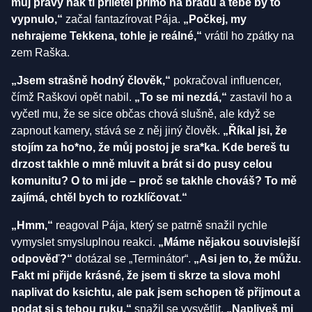
můj pravý hák ti přiletěl přímo na bradu a tebe by to
vypnulo,“
začal fantazírovat Pája.
„Počkej, my
nehrajeme Tekkena, tohle je reálné,“
vrátil ho zpátky na
zem Raška.
„Jsem strašně hodný člověk,“
pokračoval influencer,
čímž Raškovi opět nabil.
„To se mi nezdá,“
zastavil ho a
vyčetl mu, že se sice občas chová slušně, ale když se
zapnout kamery, stává se z něj jiný člověk.
„Říkal jsi, že
stojím za ho*no, že můj postoj je sra*ka. Kde bereš tu
drzost takhle o mně mluvit a brát si do pusy celou
komunitu? O to mi jde – proč se takhle chováš? To mě
zajímá, chtěl bych to rozklíčovat.“
„Hmm,“
reagoval Pája, který se patrně snažil rychle
vymyslet smysluplnou reakci.
„Máme nějakou souvislejší
odpověď?“
dotázal se „Terminátor“.
„Asi jen to, že můžu.
Fakt mi přijde krásné, že jsem ti skrze ta slova mohl
naplivat do ksichtu, ale pak jsem schopen tě přijmout a
podat si s tebou ruku,“
snažil se vysvětlit.
„Napliveš mi