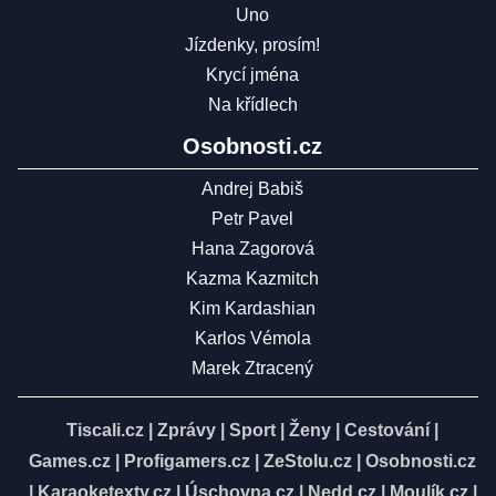
Uno
Jízdenky, prosím!
Krycí jména
Na křídlech
Osobnosti.cz
Andrej Babiš
Petr Pavel
Hana Zagorová
Kazma Kazmitch
Kim Kardashian
Karlos Vémola
Marek Ztracený
Tiscali.cz
|
Zprávy
|
Sport
|
Ženy
|
Cestování
|
Games.cz
|
Profigamers.cz
|
ZeStolu.cz
|
Osobnosti.cz
|
Karaoketexty.cz
|
Úschovna.cz
|
Nedd.cz
|
Moulík.cz
|