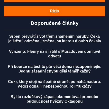
Rizin
Doporučené články
Srpen převrátí život třem znamením naruby. Čeká
je štěstí, odměna i změna, na kterou dlouho čekala
Vyřízeno: Fleury už si stihl s Muradovem domluvit
odvetu
Při bouřce na těchto pár věcí doma nezapomínejte.
Jednu zásadní chybu dělá téměř každý
Cukr, který stojí na špatné straně, pomáhá nádoru.
Vědci odhalili nebezpečnou roli fruktózy
Byl to rozlučkový zápas, okomentoval promotér
budoucnost hvězdy Oktagonu