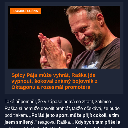
DOMÁCÍ SCÉNA
Spicy Pája může vyhrát, Raška jde
vypnout, šokoval známý bojovník z
Oktagonu a rozesmál promotéra
Také připomněl, že v zápase nemá co ztratit, zatímco
Raška si nemůže dovolit prohrát, takže očekává, že bude
pod tlakem.
„Pořád je to sport, může přijít cokoli, s tím
jsem smířený,“
reagoval Raška.
„Kdybych tam přišel a