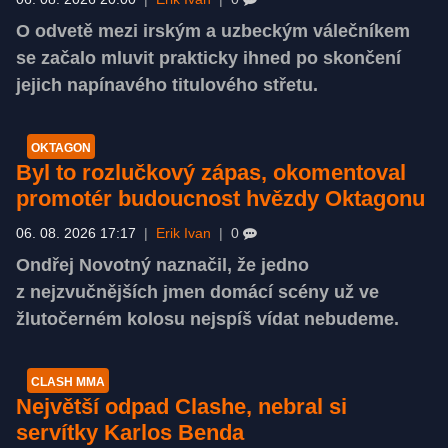
O odvetě mezi irským a uzbeckým válečníkem
se začalo mluvit prakticky ihned po skončení
jejich napínavého titulového střetu.
OKTAGON
Byl to rozlučkový zápas, okomentoval
promotér budoucnost hvězdy Oktagonu
06. 08. 2026 17:17
|
Erik Ivan
|
0
Ondřej Novotný naznačil, že jedno
z nejzvučnějších jmen domácí scény už ve
žlutočerném kolosu nejspíš vídat nebudeme.
CLASH MMA
Největší odpad Clashe, nebral si
servítky Karlos Benda