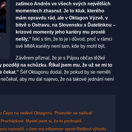
zatímco Andrés ve všech svých největších
momentech zhasnul. Je to kluk, kterého
mám opravdu rád, ale v Oktagon Výzvě, v
bitvě o Ostravu, na Slovensku s Ďatelinkou –
krizové momenty jeho kariéry mu prostě
ť
nešly,“
řekl s tím, že to je i důvod, proč v rámci
své MMA kariéry není tam, kde by mohl být.
Závěrem přiznal, že je s Pájou občas těžké
ny později na schůzku. Říkal jsem mu, že už se mi to
e čekat.“
Šéf Oktagonu dodal, že pokud by se neměli
ěj nečekal, aby mu dal najevo, že na takové jednání není
asto Čepo na vedení Oktagonu. Promotér se naštval
rocházkovi: Myslel jsem si, že to pochopíš
onu naznačil, v čem má influencer oproti Raškovi výhodu