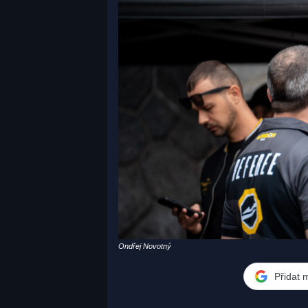
Ondřej Novotný
Přidat 