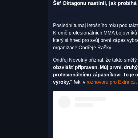
Šéf Oktagonu nastínil, jak probíh
Poslední turnaj letošního roku pod tak
Kromě profesionálních MMA bojovníků do
který si hned pro svůj první zápas vy
organizace Ondřeje Rašky.
Ondřej Novotný přiznal, že takto smělý
obzvlášť připraven. Můj první, druhý 
profesionálnímu zápasníkovi. To je o
výroky,“
řekl v
rozhovoru pro Extra.cz
.