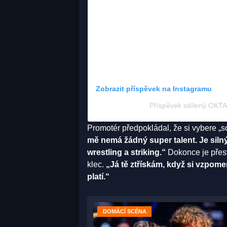
Zobrazit příspěvek na Instagramu
Příspěvek sdílený OK
Promotér předpokládal, že si vybere „s
mě nemá žádný super talent. Je silný,
wrestling a striking.“
Dokonce je přesv
klec.
„Já tě ztřískám, když si vzpom
platí.“
DOMÁCÍ SCÉNA