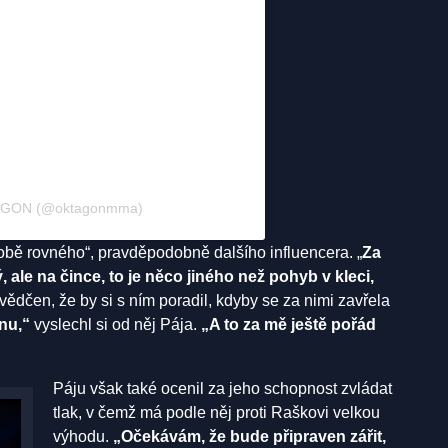
TAGON (@oktagonmma)
obě rovného“, pravděpodobně dalšího influencera. „
Za
 ale na čince, to je něco jiného než pohyb v kleci,
ědčen, že by si s ním poradil, kdyby se za nimi zavřela
enu,“
vyslechl si od něj Pája.
„A to za mě ještě pořád
Páju však také ocenil za jeho schopnost zvládat
tlak, v čemž má podle něj proti Raškovi velkou
výhodu.
„Očekávám, že bude připraven zářit,