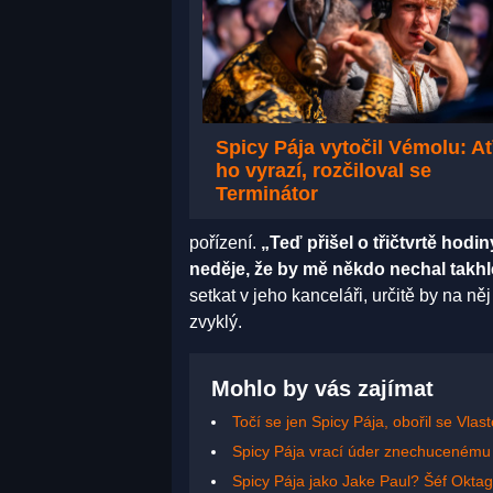
Spicy Pája vytočil Vémolu: A
ho vyrazí, rozčiloval se
Terminátor
pořízení.
„Teď přišel o třičtvrtě hodi
neděje, že by mě někdo nechal takhl
setkat v jeho kanceláři, určitě by na n
zvyklý.
Mohlo by vás zajímat
Točí se jen Spicy Pája, obořil se Vl
Spicy Pája vrací úder znechucenému P
Spicy Pája jako Jake Paul? Šéf Oktag