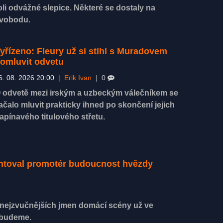
oli odvážné slepice. Některé se dostaly na
vobodu.
yřízeno: Fleury už si stihl s Muradovem
omluvit odvetu
6. 08. 2026 20:00
|
Erik Ivan
|
0
 odvetě mezi irským a uzbeckým válečníkem se
ačalo mluvit prakticky ihned po skončení jejich
apínavého titulového střetu.
entoval promotér budoucnost hvězdy
z nejzvučnějších jmen domácí scény už ve
ebudeme.