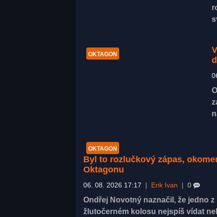
r
s
V
OKTAGON
d
0
O
z
n
OKTAGON
Byl to rozlučkový zápas, okom
Oktagonu
06. 08. 2026 17:17
|
Erik Ivan
|
0
Ondřej Novotný naznačil, že jedno 
žlutočerném kolosu nejspíš vídat n