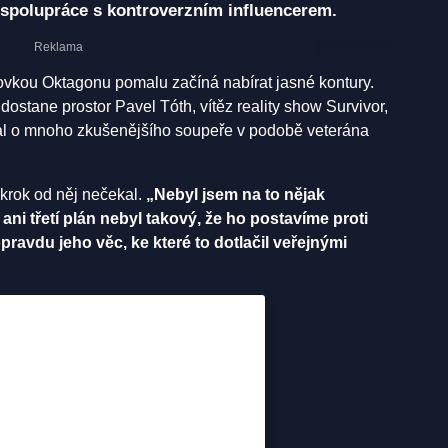
á spolupráce s kontroverzním influencerem.
tovkou Oktagonu pomalu začíná nabírat jasné kontury.
stane prostor Pavel Tóth, vítěz reality show Survivor,
bral o mnoho zkušenějšího soupeře v podobě veterána
 krok od něj nečekal.
„Nebyl jsem na to nějak
ani třetí plán nebyl takový, že ho postavíme proti
pravdu jeho věc, ke které to dotlačil veřejnými