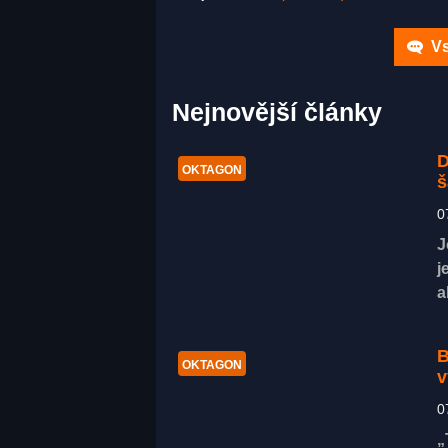
Vs
Nejnovější články
D
OKTAGON
š
0
J
j
a
B
OKTAGON
v
0
„