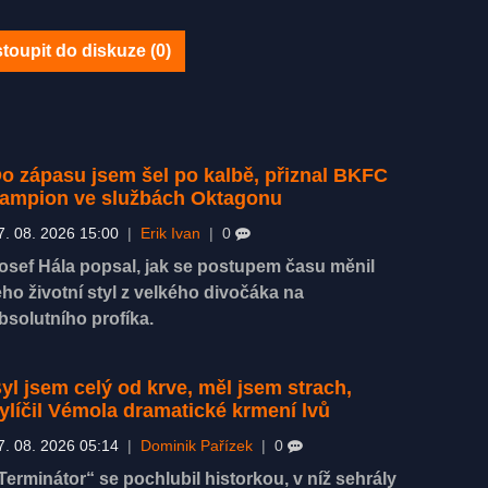
toupit do diskuze (
0
)
o zápasu jsem šel po kalbě, přiznal BKFC
ampion ve službách Oktagonu
7. 08. 2026 15:00
|
Erik Ivan
|
0
osef Hála popsal, jak se postupem času měnil
eho životní styl z velkého divočáka na
bsolutního profíka.
yl jsem celý od krve, měl jsem strach,
ylíčil Vémola dramatické krmení lvů
7. 08. 2026 05:14
|
Dominik Pařízek
|
0
Terminátor“ se pochlubil historkou, v níž sehrály