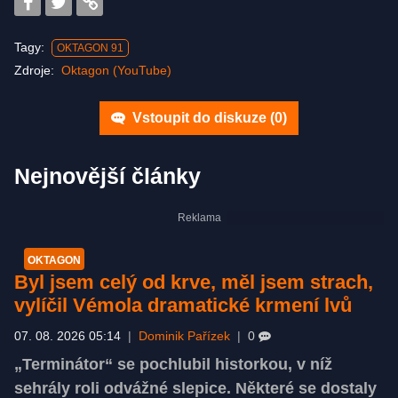
Tagy:
OKTAGON 91
Zdroje:
Oktagon (YouTube)
Vstoupit do diskuze (
0
)
Nejnovější články
OKTAGON
Byl jsem celý od krve, měl jsem strach,
vylíčil Vémola dramatické krmení lvů
07. 08. 2026 05:14
|
Dominik Pařízek
|
0
„Terminátor“ se pochlubil historkou, v níž
sehrály roli odvážné slepice. Některé se dostaly