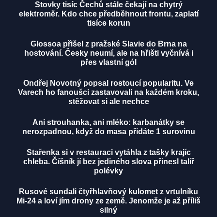
Stovky tisíc Čechů stále čekají na chytrý
elektroměr. Kdo chce předběhnout frontu, zaplatí
tisíce korun
Glossoa přišel z pražské Slavie do Brna na
hostování. Česky neumí, ale na hřišti vyčnívá i
přes vlastní gól
Ondřej Novotný popsal rostoucí popularitu. Ve
Varech ho fanoušci zastavovali na každém kroku,
stěžovat si ale nechce
Ani strouhanka, ani mléko: karbanátky se
nerozpadnou, když do masa přidáte 1 surovinu
Stařenka si v restauraci vytáhla z tašky krajíc
chleba. Číšník jí bez jediného slova přinesl talíř
polévky
Rusové sundali čtyřhlavňový kulomet z vrtulníku
Mi-24 a loví jím drony ze země. Jenomže je až příliš
silný