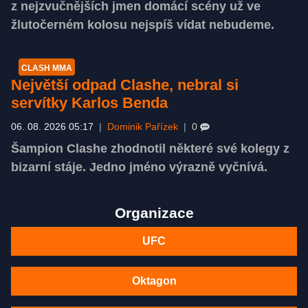
z nejzvučnějších jmen domácí scény už ve
žlutočerném kolosu nejspíš vídat nebudeme.
CLASH MMA
Největší odpad Clashe, nebral si
servítky Karlos Benda
06. 08. 2026 05:17
|
Dominik Pařízek
|
0
Šampion Clashe zhodnotil některé své kolegy z
bizarní stáje. Jedno jméno výrazně vyčnívá.
Organizace
UFC
Oktagon