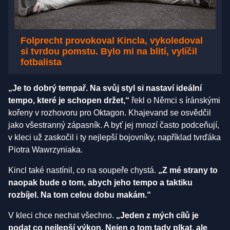
Folprecht provokoval Kincla, vykoledoval
si tvrdou pomstu. Bylo mi na blití, vylíčil
fotbalista
„Je to dobrý tempař. Na svůj styl si nastaví ideální
tempo, které je schopen držet,“
řekl o Němci s íránskými
kořeny v rozhovoru pro Oktagon. Khajevand se osvědčil
jako všestranný zápasník. A byť jej mnozí často podceňují,
v kleci už zaskočil i ty nejlepší bojovníky, například tvrďáka
Piotra Wawrzyniaka.
Kincl také nastínil, co na soupeře chystá.
„Z mé strany to
naopak bude o tom, abych jeho tempo a taktiku
rozbíjel. Na tom celou dobu makám.“
V kleci chce nechat všechno.
„Jeden z mých cílů je
podat co nejlepší výkon. Nejen o tom tady plkat, ale