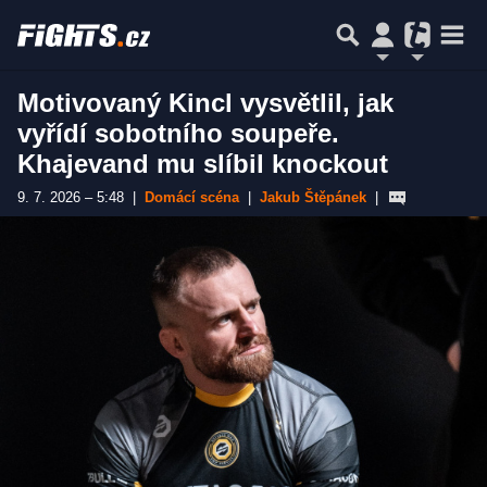
Motivovaný Kincl vysvětlil, jak
vyřídí sobotního soupeře.
Khajevand mu slíbil knockout
9. 7. 2026 – 5:48
|
Domácí scéna
|
Jakub Štěpánek
|