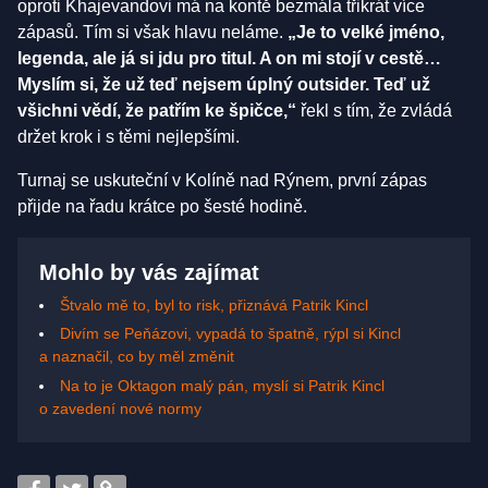
oproti Khajevandovi má na kontě bezmála třikrát více
zápasů. Tím si však hlavu neláme.
„Je to velké jméno,
legenda, ale já si jdu pro titul. A on mi stojí v cestě…
Myslím si, že už teď nejsem úplný outsider. Teď už
všichni vědí, že patřím ke špičce,“
řekl s tím, že zvládá
držet krok i s těmi nejlepšími.
Turnaj se uskuteční v Kolíně nad Rýnem, první zápas
přijde na řadu krátce po šesté hodině.
Mohlo by vás zajímat
Štvalo mě to, byl to risk, přiznává Patrik Kincl
Divím se Peňázovi, vypadá to špatně, rýpl si Kincl
a naznačil, co by měl změnit
Na to je Oktagon malý pán, myslí si Patrik Kincl
o zavedení nové normy