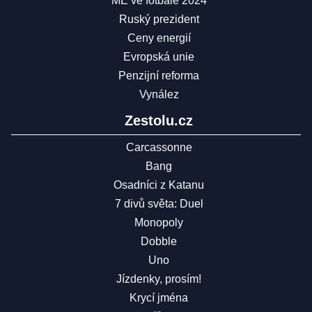
ME ve fotbale 2024
Ruský prezident
Ceny energií
Evropská unie
Penzijní reforma
Vynález
Zestolu.cz
Carcassonne
Bang
Osadníci z Katanu
7 divů světa: Duel
Monopoly
Dobble
Uno
Jízdenky, prosím!
Krycí jména