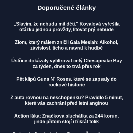
Doporučené články
„Slavím, že nebudu mít děti." Kovalová vyřešila
otázku jednou provždy, litovat prý nebude
Zlom, který málem zničil Gaia Mesiah: Alkohol,
závislost, ticho a návrat k hudbě
Ústřice dokázaly vyfiltrovat celý Chesapeake Bay
za týden, dnes to trvá přes rok
Pět klipů Guns N‘ Roses, které se zapsaly do
rockové historie
Z auta rovnou na neschopenku? Pravidlo 5 minut,
které vás zachrání před letní angínou
Action láká: Značková sluchátka za 244 korun,
jinde přitom stojí i třikrát tolik