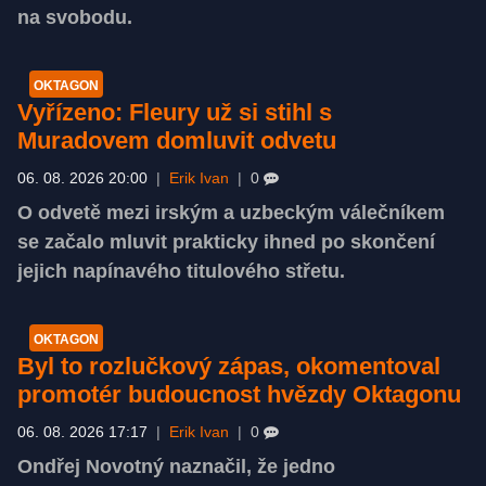
na svobodu.
OKTAGON
Vyřízeno: Fleury už si stihl s
Muradovem domluvit odvetu
06. 08. 2026 20:00
|
Erik Ivan
|
0
O odvetě mezi irským a uzbeckým válečníkem
se začalo mluvit prakticky ihned po skončení
jejich napínavého titulového střetu.
OKTAGON
Byl to rozlučkový zápas, okomentoval
promotér budoucnost hvězdy Oktagonu
06. 08. 2026 17:17
|
Erik Ivan
|
0
Ondřej Novotný naznačil, že jedno