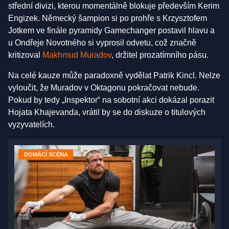
střední divizi, kterou momentálně blokuje především Kerim
Engizek. Německý šampion si po prohře s Krzysztofem
Jotkem ve finále pyramidy Gamechanger postavil hlavu a
u Ondřeje Novotného si vyprosil odvetu, což značně
kritizoval
Makhmud Muradov
, držitel prozatímního pásu.
Na celé kauze může paradoxně vydělat Patrik Kincl. Nelze
vyloučit, že Muradov v Oktagonu pokračovat nebude.
Pokud by tedy „Inspektor“ na sobotní akci dokázal porazit
Hojata Khajevanda, vrátil by se do diskuze o titulových
vyzyvatelích.
DOMÁCÍ SCÉNA