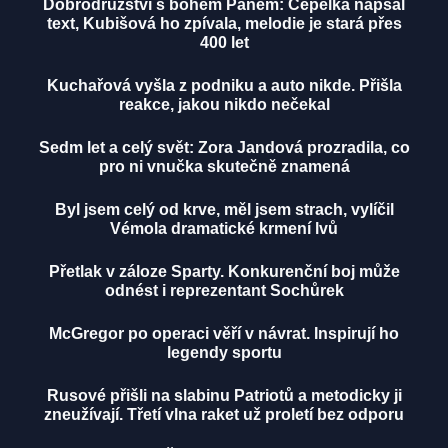
Dobrodružství s bohem Panem: Čepelka napsal
text, Kubišová ho zpívala, melodie je stará přes
400 let
Kuchařová vyšla z podniku a auto nikde. Přišla
reakce, jakou nikdo nečekal
Sedm let a celý svět: Zora Jandová prozradila, co
pro ni vnučka skutečně znamená
Byl jsem celý od krve, měl jsem strach, vylíčil
Vémola dramatické krmení lvů
Přetlak v záloze Sparty. Konkurenční boj může
odnést i reprezentant Sochůrek
McGregor po operaci věří v návrat. Inspirují ho
legendy sportu
Rusové přišli na slabinu Patriotů a metodicky ji
zneužívají. Třetí vlna raket už proletí bez odporu