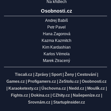
Na křídlech
Osobnosti.cz
Andrej Babiš
Petr Pavel
Hana Zagorová
Kazma Kazmitch
Kim Kardashian
Karlos Vémola
Marek Ztracený
Tiscali.cz
|
Zprávy
|
Sport
|
Ženy
|
Cestování
|
Games.cz
|
Profigamers.cz
|
ZeStolu.cz
|
Osobnosti.cz
|
Karaoketexty.cz
|
Úschovna.cz
|
Nedd.cz
|
Moulík.cz
|
Fights.cz
|
Dokina.cz
|
CZhity.cz
|
Našepeníze.cz
|
Srovnám.cz
|
StartupInsider.cz