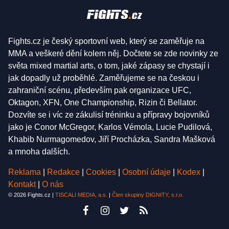
Fights.cz je český sportovní web, který se zaměřuje na
MMA a veškeré dění kolem něj. Dočtete se zde novinky ze
světa mixed martial arts, o tom, jaké zápasy se chystají i
jak dopadly už proběhlé. Zaměřujeme se na českou i
zahraniční scénu, především pak organizace UFC,
Oktagon, XFN, One Championship, Rizin či Bellator.
Dozvíte se i víc ze zákulisí tréninku a přípravy bojovníků
jako je Conor McGregor, Karlos Vémola, Lucie Pudilová,
Khabib Nurmagomedov, Jiří Procházka, Sandra Mašková
a mnoha dalších.
Reklama
|
Redakce
|
Cookies
|
Osobní údaje
|
Kodex
|
Kontakt
|
O nás
© 2026 Fights.cz |
TISCALI MEDIA, a.s.
|
Člen skupiny DIGNITY, s.r.o.