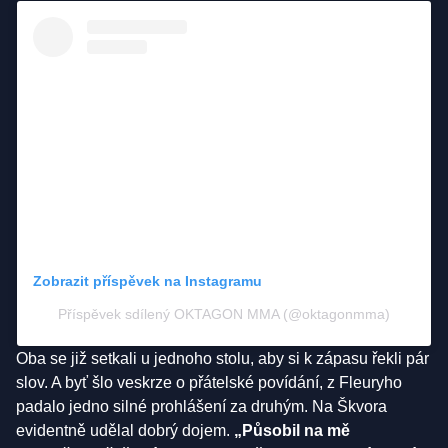
Zobrazit příspěvek na Instagramu
Příspěvek sdílený OKTAGON MMA (@oktagonmma)
Oba se již setkali u jednoho stolu, aby si k zápasu řekli pár
slov. A byť šlo veskrze o přátelské povídání, z Fleuryho
padalo jedno silné prohlášení za druhým. Na Škvora
evidentně udělal dobrý dojem.
„Působil na mě