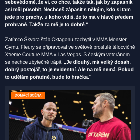
sebevědomě, že ví, co chce, takže tak, jak by zápasník
asi měl působit. Nechceš zápasit s někým, kdo si tam
jede pro prachy, u koho vidíš, že to má v hlavě předem
prohrané. Takže za mě je to dobré.“
Zatímco Škvora štáb Oktagonu zachytil v MMA Monster
Gymu, Fleury se připravoval ve světově proslulé tělocvičně
Xtreme Couture MMA v Las Vegas. S českým veteránem
se nechce zbytečně trápit.
„Je dlouhý, má velký dosah,
dobrý postojář, to je evidentní. Ale na mě nemá. Pokud
to udělám pořádně, bude to hračka.“
DOMÁCÍ SCÉNA