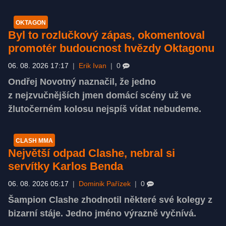
OKTAGON
Byl to rozlučkový zápas, okomentoval
promotér budoucnost hvězdy Oktagonu
06. 08. 2026 17:17
|
Erik Ivan
|
0
Ondřej Novotný naznačil, že jedno
z nejzvučnějších jmen domácí scény už ve
žlutočerném kolosu nejspíš vídat nebudeme.
CLASH MMA
Největší odpad Clashe, nebral si
servítky Karlos Benda
06. 08. 2026 05:17
|
Dominik Pařízek
|
0
Šampion Clashe zhodnotil některé své kolegy z
bizarní stáje. Jedno jméno výrazně vyčnívá.