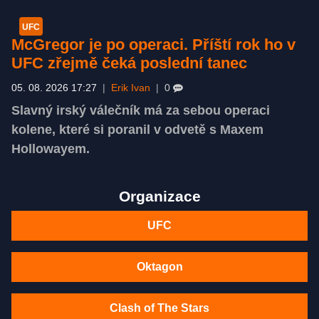
UFC
McGregor je po operaci. Příští rok ho v
UFC zřejmě čeká poslední tanec
05. 08. 2026 17:27
|
Erik Ivan
|
0
Slavný irský válečník má za sebou operaci
kolene, které si poranil v odvetě s Maxem
Hollowayem.
Organizace
UFC
Oktagon
Clash of The Stars