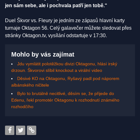
jen sám sebe, ale i pochvala patří jen tobě.“
Duel Škvor vs. Fleury je jedním ze zápasů hlavní karty
turnaje Oktagon 56. Celý galavečer můžete sledovat přes
stránky Oktagon.tv, vysílání odstartuje v 17:30.
Mohlo by vás zajímat
Jdu vymlátit polotěžkou divizi Oktagonu, hlásí irský
drzoun. Škvorovi slíbil knockout a virální video
Děsivé KO na Oktagonu, Ryšavý padl pod náporem
albánského ničitele
Bylo to brutálně necitlivé, děsím se, že přijede do
Edenu, řekl promotér Oktagonu k rozhodnutí známého
rozhodčího