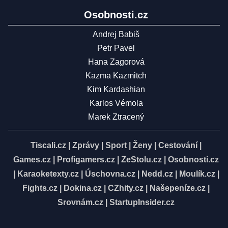
Osobnosti.cz
Andrej Babiš
Petr Pavel
Hana Zagorová
Kazma Kazmitch
Kim Kardashian
Karlos Vémola
Marek Ztracený
Tiscali.cz
|
Zprávy
|
Sport
|
Ženy
|
Cestování
|
Games.cz
|
Profigamers.cz
|
ZeStolu.cz
|
Osobnosti.cz
|
Karaoketexty.cz
|
Úschovna.cz
|
Nedd.cz
|
Moulík.cz
|
Fights.cz
|
Dokina.cz
|
CZhity.cz
|
Našepeníze.cz
|
Srovnám.cz
|
StartupInsider.cz