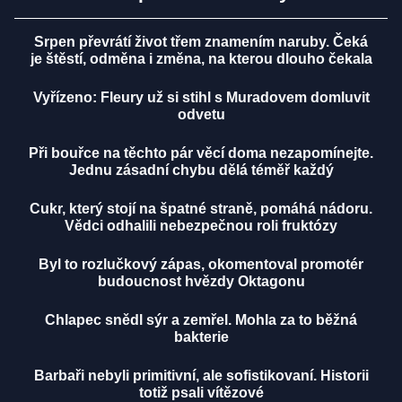
Srpen převrátí život třem znamením naruby. Čeká
je štěstí, odměna i změna, na kterou dlouho čekala
Vyřízeno: Fleury už si stihl s Muradovem domluvit
odvetu
Při bouřce na těchto pár věcí doma nezapomínejte.
Jednu zásadní chybu dělá téměř každý
Cukr, který stojí na špatné straně, pomáhá nádoru.
Vědci odhalili nebezpečnou roli fruktózy
Byl to rozlučkový zápas, okomentoval promotér
budoucnost hvězdy Oktagonu
Chlapec snědl sýr a zemřel. Mohla za to běžná
bakterie
Barbaři nebyli primitivní, ale sofistikovaní. Historii
totiž psali vítězové