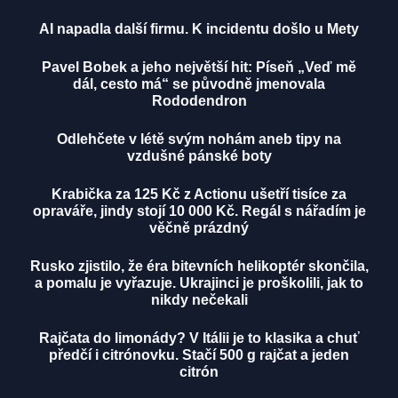
AI napadla další firmu. K incidentu došlo u Mety
Pavel Bobek a jeho největší hit: Píseň „Veď mě
dál, cesto má“ se původně jmenovala
Rododendron
Odlehčete v létě svým nohám aneb tipy na
vzdušné pánské boty
Krabička za 125 Kč z Actionu ušetří tisíce za
opraváře, jindy stojí 10 000 Kč. Regál s nářadím je
věčně prázdný
Rusko zjistilo, že éra bitevních helikoptér skončila,
a pomalu je vyřazuje. Ukrajinci je proškolili, jak to
nikdy nečekali
Rajčata do limonády? V Itálii je to klasika a chuť
předčí i citrónovku. Stačí 500 g rajčat a jeden
citrón