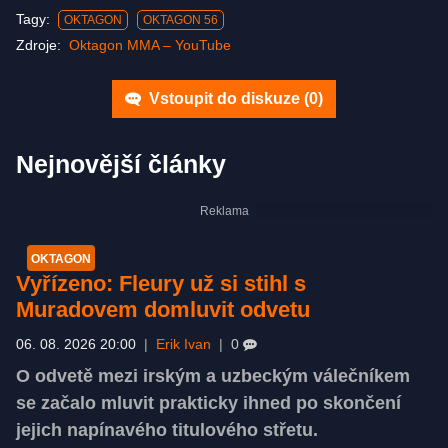
Tagy:
OKTAGON
OKTAGON 56
Zdroje:
Oktagon MMA –⁠ YouTube
Vstoupit do diskuze (
0
)
Nejnovější články
OKTAGON
Vyřízeno: Fleury už si stihl s
Muradovem domluvit odvetu
06. 08. 2026 20:00
|
Erik Ivan
|
0
O odvetě mezi irským a uzbeckým válečníkem
se začalo mluvit prakticky ihned po skončení
jejich napínavého titulového střetu.