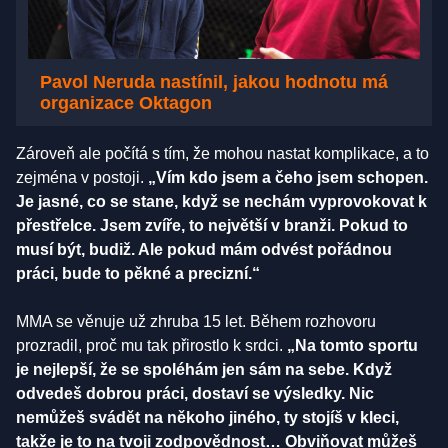
Pavol Neruda nastínil, jakou hodnotu má
organizace Oktagon
Zároveň ale počítá s tím, že mohou nastat komplikace, a to
zejména v postoji.
„Vím kdo jsem a čeho jsem schopen.
Je jasné, co se stane, když se nechám vyprovokovat k
přestřelce. Jsem zvíře, to největší v branži. Pokud to
musí být, budiž. Ale pokud mám odvést pořádnou
práci, bude to pěkné a precizní.“
MMA se věnuje už zhruba 15 let. Během rozhovoru
prozradil, proč mu tak přirostlo k srdci.
„Na tomto sportu
je nejlepší, že se spoléhám jen sám na sebe. Když
odvedeš dobrou práci, dostaví se výsledky. Nic
nemůžeš svádět na někoho jiného, ty stojíš v kleci,
takže je to na tvoji zodpovědnost… Obviňovat můžeš