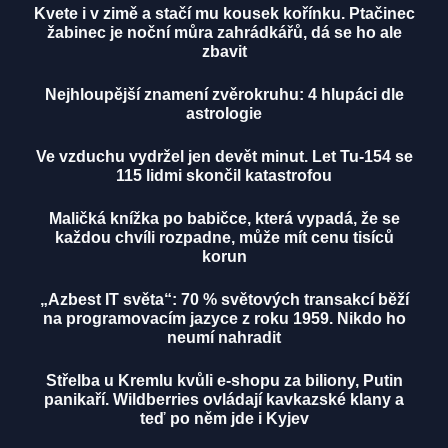
Kvete i v zimě a stačí mu kousek kořínku. Ptačinec
žabinec je noční můra zahrádkářů, dá se ho ale
zbavit
Nejhloupější znamení zvěrokruhu: 4 hlupáci dle
astrologie
Ve vzduchu vydržel jen devět minut. Let Tu-154 se
115 lidmi skončil katastrofou
Maličká knížka po babičce, která vypadá, že se
každou chvíli rozpadne, může mít cenu tisíců
korun
„Azbest IT světa“: 70 % světových transakcí běží
na programovacím jazyce z roku 1959. Nikdo ho
neumí nahradit
Střelba u Kremlu kvůli e-shopu za biliony, Putin
panikaří. Wildberries ovládají kavkazské klany a
teď po něm jde i Kyjev