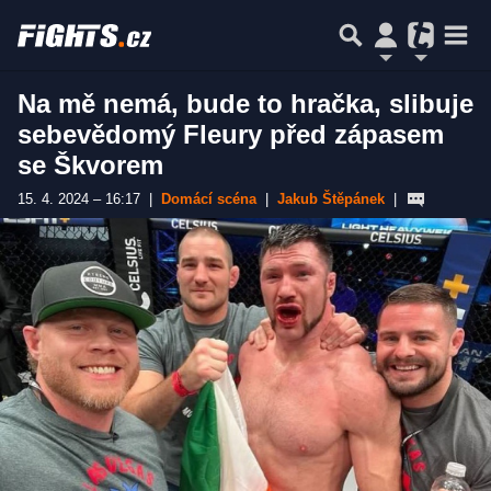
Na mě nemá, bude to hračka, slibuje
sebevědomý Fleury před zápasem
se Škvorem
15. 4. 2024 – 16:17
|
Domácí scéna
|
Jakub Štěpánek
|