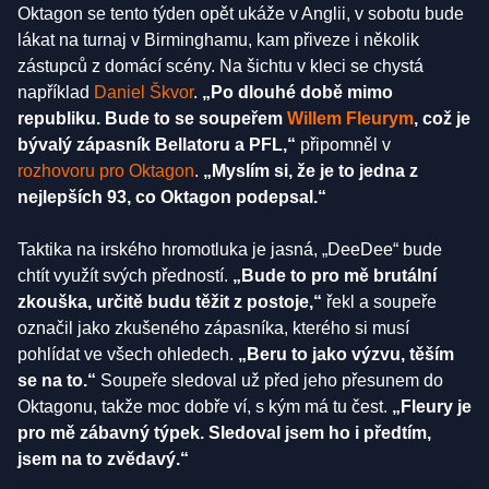
Oktagon se tento týden opět ukáže v Anglii, v sobotu bude
lákat na turnaj v Birminghamu, kam přiveze i několik
zástupců z domácí scény. Na šichtu v kleci se chystá
například
Daniel Škvor
.
„Po dlouhé době mimo
republiku. Bude to se soupeřem
Willem Fleurym
, což je
bývalý zápasník Bellatoru a PFL,“
připomněl v
rozhovoru pro Oktagon
.
„Myslím si, že je to jedna z
nejlepších 93, co Oktagon podepsal.“
Taktika na irského hromotluka je jasná, „DeeDee“ bude
chtít využít svých předností.
„Bude to pro mě brutální
zkouška, určitě budu těžit z postoje,“
řekl a soupeře
označil jako zkušeného zápasníka, kterého si musí
pohlídat ve všech ohledech.
„Beru to jako výzvu, těším
se na to.“
Soupeře sledoval už před jeho přesunem do
Oktagonu, takže moc dobře ví, s kým má tu čest.
„Fleury je
pro mě zábavný týpek. Sledoval jsem ho i předtím,
jsem na to zvědavý.“