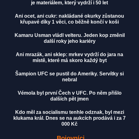
je materiálem, který vydrží i 50 let
Ani ocet, ani cukr: nakládané okurky zůstanou
křupavé díky 1 věci, co běžně končí v koši
Kamaru Usman vládl velteru. Jeden kop změnil
další roky jeho kariéry
Ani mrazák, ani sklep: mrkev vydrží do jara na
místě, které má skoro každý byt
Šampion UFC se pustil do Ameriky. Servítky si
nebral
Vémola byl první Čech v UFC. Po něm přišlo
dalších pět jmen
Kdo měl za socialismu tenhle odznak, byl mezi
klukama král. Dnes se na aukcích prodává i za 7
000 Kč
Bojovníci