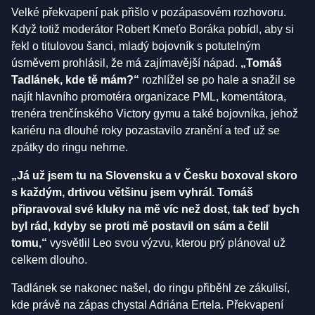
Velké překvapení pak přišlo v pozápasovém rozhovoru.
Když totiž moderátor Robert Kmeťo Boráka pobídl, aby si
řekl o titulovou šanci, mladý bojovník s potutelným
úsměvem prohlásil, že má zajímavější nápad.
„Tomáš
Tadlánek, kde tě mám?“
rozhlížel se po hale a snažil se
najít hlavního promotéra organizace PML, komentátora,
trenéra trenčínského Victory gymu a také bojovníka, jehož
kariéru na dlouhé roky pozastavilo zranění a teď už se
zpátky do ringu nehrne.
„Já už jsem tu na Slovensku a v Česku boxoval skoro
s každým, drtivou většinu jsem vyhrál. Tomáš
připravoval své kluky na mě víc než dost, tak teď bych
byl rád, kdyby se proti mě postavil on sám a čelil
tomu,“
vysvětlil Leo svou výzvu, kterou prý plánoval už
celkem dlouho.
Tadlánek se nakonec našel, do ringu přiběhl ze zákulisí,
kde právě na zápas chystal Adriána Ertela. Překvapení