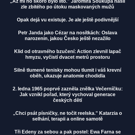
„Až mi ho skoro bylo líto." Jaromíra Soukupa našli
zle zbitého po útoku maskovaných mužů
Opak dejá vu existuje. Je ale ještě podivnější
Petr Janda jako Cézar na nosítkách: Oslava
narozenin, jakou Česko ještě nezažilo
Klid od otravného bzučení: Action zlevnil lapač
hmyzu, vyčistí dvacet metrů prostoru
Silně tlumené tenisky mohou tlumit i váš krevní
oběh, ukazuje anatomie chodidla
2. ledna 1965 poprvé zazněla znělka Večerníčku:
Jak vznikl pořad, který vychoval generace
českých dětí
„Chci psát písničky, ne točit reelska.“ Katarzia o
selhání, terapii a online samotě
Tři Edeny za sebou a pak postel: Ewa Farna se