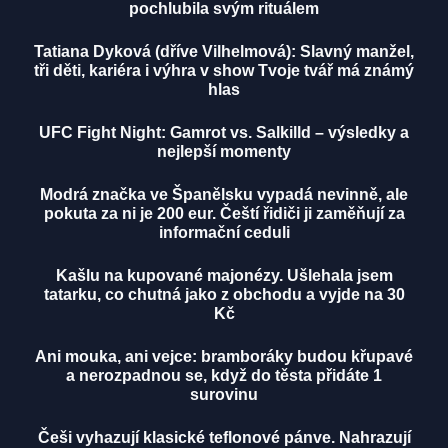
pochlubila svým rituálem
Tatiana Dyková (dříve Vilhelmová): Slavný manžel,
tři děti, kariéra i výhra v show Tvoje tvář má známý
hlas
UFC Fight Night: Gamrot vs. Salkilld – výsledky a
nejlepší momenty
Modrá značka ve Španělsku vypadá nevinně, ale
pokuta za ni je 200 eur. Čeští řidiči ji zaměňují za
informační ceduli
Kašlu na kupované majonézy. Ušlehala jsem
tatarku, co chutná jako z obchodu a vyjde na 30
Kč
Ani mouka, ani vejce: bramboráky budou křupavé
a nerozpadnou se, když do těsta přidáte 1
surovinu
Češi vyhazují klasické teflonové pánve. Nahrazují