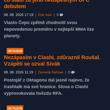
debutem
08. 08. 2026 17:19
|
Erik Ivan
|
0
Vlasto Čepo zpětně zhodnotil svou
nepovedenou premiéru v nejlepší MMA lize
planety.
OKTAGON
Nezápasím v Clashi, zdůraznil Roušal.
Vzápětí se ozval Sivák
08. 08. 2026 11:19
|
Dominik Pařízek
|
0
Postojář z Oktagonu dal jasně najevo, že
trashtalk má své hranice. Slova o Clashi
vyprovokovala hvězdu RFA.
OKTAGON