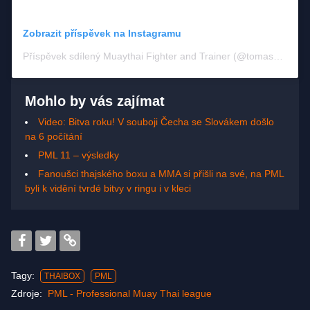
Zobrazit příspěvek na Instagramu
Příspěvek sdílený Muaythai Fighter and Trainer (@tomas_tadlanek)
Mohlo by vás zajímat
Video: Bitva roku! V souboji Čecha se Slovákem došlo
na 6 počítání
PML 11 – výsledky
Fanoušci thajského boxu a MMA si přišli na své, na PML
byli k vidění tvrdé bitvy v ringu i v kleci
Tagy:
THAIBOX
PML
Zdroje:
PML - Professional Muay Thai league