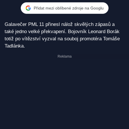
Přidat mezi oblíbené zdroje na Googlu
Galavečer PML 11 přinesl nálož skvělých zápasů a
také jedno velké překvapení. Bojovník Leonard Borák
totiž po vítězství vyzval na souboj promotéra Tomáše
Tadlánka.