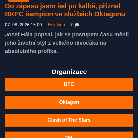
Do zápasu jsem šel po kalbě, přiznal
BKFC šampion ve službách Oktagonu
07. 08. 2026 15:00
|
Erik Ivan
|
0
Josef Hála popsal, jak se postupem času měnil
jeho životní styl z velkého divočáka na
absolutního profíka.
Organizace
UFC
Oktagon
Clash of The Stars
PFL