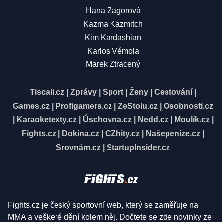
Hana Zagorová
Kazma Kazmitch
Kim Kardashian
Karlos Vémola
Marek Ztracený
Tiscali.cz
|
Zprávy
|
Sport
|
Ženy
|
Cestování
|
Games.cz
|
Profigamers.cz
|
ZeStolu.cz
|
Osobnosti.cz
|
Karaoketexty.cz
|
Úschovna.cz
|
Nedd.cz
|
Moulík.cz
|
Fights.cz
|
Dokina.cz
|
CZhity.cz
|
Našepeníze.cz
|
Srovnám.cz
|
StartupInsider.cz
Fights.cz je český sportovní web, který se zaměřuje na
MMA a veškeré dění kolem něj. Dočtete se zde novinky ze