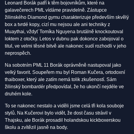
Leonard Borák patří k těm bojovníkům, které na
galavečerech PML vídáme pravidelně. Zástupce
žilinského Diamond gymu charakterizuje především skvělý
box a tvrdé kopy, cizí mu nejsou ale ani techniky z
Muaythai, vždyť Tomíka Nguyena brutálně knockoutoval
loktem z otočky. Letos v dubnu pak dokonce zabojoval o
titul, ve velmi těsné bitvě ale nakonec sudí rozhodli v jeho
neprospěch.
Na sobotním PML 11 Borák oprávněně nastupoval jako
velký favorit. Soupeřem mu byl Roman Kučera, ortodoxní
thaiboxer, který ale zatím nemá tolik zkušeností. Sám
žilinský bombardér předpovídal, že ho ukončí nejdéle ve
druhém kole.
To se nakonec nestalo a viděli jsme celá tři kola souboje
stylů. Na Kučerovi bylo vidět, že dost času strávil v
Thajsku, ale Borák prosadil holandskou kickboxerskou
školu a zvítězil jasně na body.