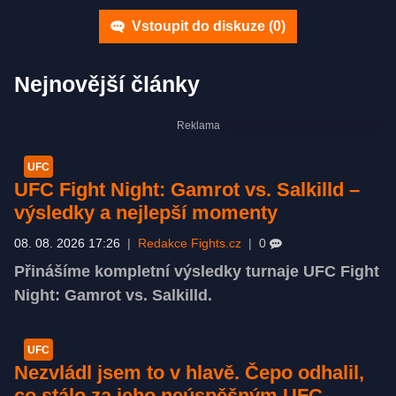
Vstoupit do diskuze (
0
)
Nejnovější články
UFC
UFC Fight Night: Gamrot vs. Salkilld –
výsledky a nejlepší momenty
08. 08. 2026 17:26
|
Redakce Fights.cz
|
0
Přinášíme kompletní výsledky turnaje UFC Fight
Night: Gamrot vs. Salkilld.
UFC
Nezvládl jsem to v hlavě. Čepo odhalil,
co stálo za jeho neúspěšným UFC