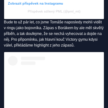
Zobrazit příspěvek na Instagramu
Příspěvek sdílený PML (@pml_mt)
Bude to už pár let, co jsme Tomáše naposledy mohli vidět
v ringu jako bojovníka. Zápas s Borákem by ale měl skvělý
příběh, a tak doufejme, že se nechá vyhecovat a dojde na
něj. Pro připomínku, jak hlavní kouč Victory gymu kdysi
válel, přikládáme highlight z jeho zápasů.