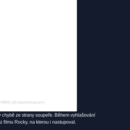
SH MMA (@clashmmacom)
díky chybě ze strany soupeře. Během vyhlašování
z filmu Rocky, na kterou i nastupoval.