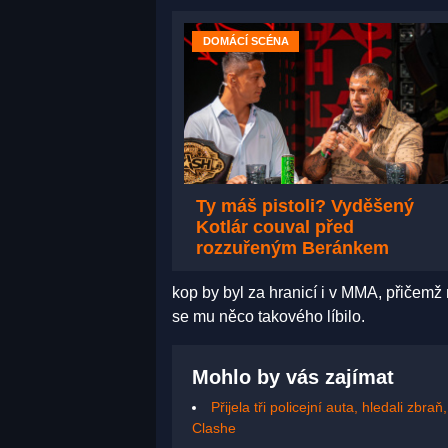
DOMÁCÍ SCÉNA
Ty máš pistoli? Vyděšený
Kotlár couval před
rozzuřeným Beránkem
kop by byl za hranicí i v MMA, přičemž 
se mu něco takového líbilo.
Mohlo by vás zajímat
Přijela tři policejní auta, hledali zbraň
Clashe