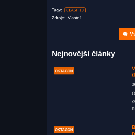
Tagy:
CLASH 13
Zdroje:
Vlastní
Vs
Nejnovější články
V
OKTAGON
d
0
O
z
n
B
OKTAGON
p