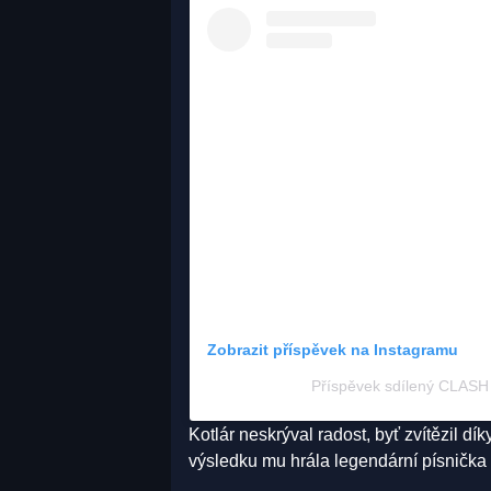
Zobrazit příspěvek na Instagramu
Příspěvek sdílený CLA
Kotlár neskrýval radost, byť zvítězil 
výsledku mu hrála legendární písnička 