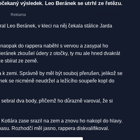
ečekaný výsledek. Leo Beránek se utrhl ze řetězu.
al Leo Beránek, v kleci na něj čekala stálice Jarda
r naopak do rappera naběhl s vervou a zasypal ho
 Beránek zkoušel údery z otočky, ty mu ale hned dvakrát
ce sbírat ze země.
 k zemi. Správně by měl být souboj přerušen, jelikož se
nek se nicméně neudržel a ležícího soupeře kopl do
sebral dva body, přičemž ho důrazně varoval, že si
Kotlára zase srazil na zem a znovu ho nakopl do hlavy.
pasu. Rozhodčí měl jasno, rappera diskvalifikoval.