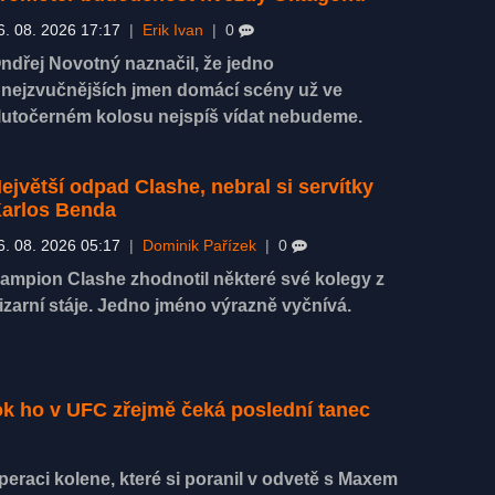
6. 08. 2026 17:17
|
Erik Ivan
|
0
ndřej Novotný naznačil, že jedno
 nejzvučnějších jmen domácí scény už ve
lutočerném kolosu nejspíš vídat nebudeme.
ejvětší odpad Clashe, nebral si servítky
arlos Benda
6. 08. 2026 05:17
|
Dominik Pařízek
|
0
ampion Clashe zhodnotil některé své kolegy z
izarní stáje. Jedno jméno výrazně vyčnívá.
rok ho v UFC zřejmě čeká poslední tanec
eraci kolene, které si poranil v odvetě s Maxem