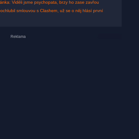
ánka: Viděli jsme psychopata, brzy ho zase zavřou
pochlubil smlouvou s Clashem, už se o něj hlásí první