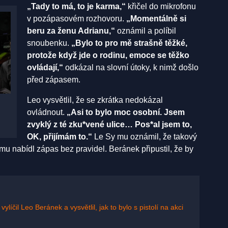
„Tady to má, to je karma,“
křičel do mikrofonu
v pozápasovém rozhovoru.
„Momentálně si
beru za ženu Adrianu,“
oznámil a políbil
snoubenku.
„Bylo to pro mě strašně těžké,
protože když jde o rodinu, emoce se těžko
ovládají,“
odkázal na slovní útoky, k nimž došlo
před zápasem.
Leo vysvětlil, že se zkrátka nedokázal
ovládnout.
„Asi to bylo moc osobní. Jsem
zvyklý z té zku*vené ulice… Pos*al jsem to,
OK, přijímám to.“
Le Sy mu oznámil, že takový
mu nabídl zápas bez pravidel. Beránek připustil, že by
, vylíčil Leo Beránek a vysvětlil, jak to bylo s pistolí na akci