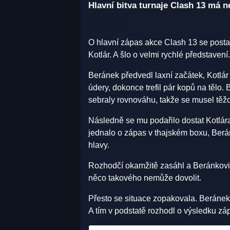
Hlavní bitva turnaje Clash 13 má n
O hlavní zápas akce Clash 13 se postar
Kotlár. A šlo o velmi rychlé představení.
Beránek předvedl laxní začátek, Kotlá
údery, dokonce trefil pár kopů na tělo.
sebraly rovnováhu, takže se musel těž
Následně se mu podařilo dostat Kotlára
jednalo o zápas v thajském boxu, Berá
hlavy.
Rozhodčí okamžitě zasáhl a Beránkovi 
něco takového nemůže dovolit.
Přesto se situace zopakovala. Beránek 
A tím v podstatě rozhodl o výsledku zá