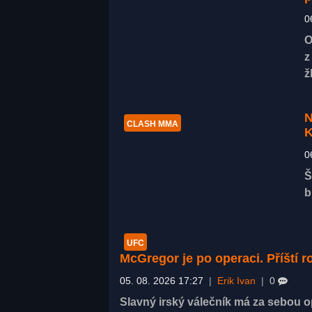
0
O
z
ž
N
CLASH MMA
K
0
Š
b
UFC
McGregor je po operaci. Příští 
05. 08. 2026 17:27
|
Erik Ivan
|
0
Slavný irský válečník má za sebou op