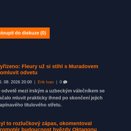
toupit do diskuze (
0
)
yřízeno: Fleury už si stihl s Muradovem
omluvit odvetu
6. 08. 2026 20:00
|
Erik Ivan
|
0
 odvetě mezi irským a uzbeckým válečníkem se
ačalo mluvit prakticky ihned po skončení jejich
apínavého titulového střetu.
yl to rozlučkový zápas, okomentoval
romotér budoucnost hvězdy Oktagonu