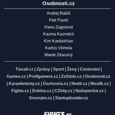
Osobnosti.cz
Andrej Babiš
Petr Pavel
Hana Zagorová
Kazma Kazmitch
Kim Kardashian
Karlos Vémola
Marek Ztracený
Tiscali.cz
|
Zprávy
|
Sport
|
Ženy
|
Cestování
|
Games.cz
|
Profigamers.cz
|
ZeStolu.cz
|
Osobnosti.cz
|
Karaoketexty.cz
|
Úschovna.cz
|
Nedd.cz
|
Moulík.cz
|
Fights.cz
|
Dokina.cz
|
CZhity.cz
|
Našepeníze.cz
|
Srovnám.cz
|
StartupInsider.cz