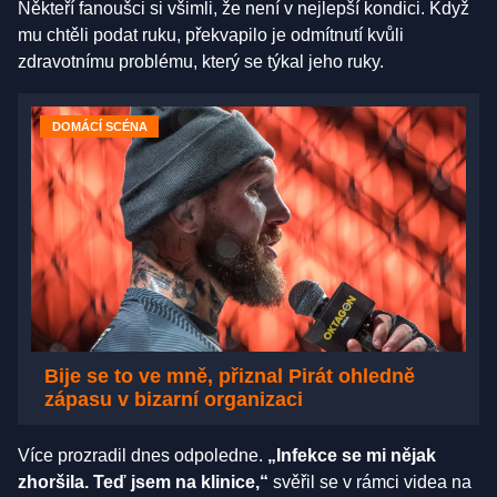
Někteří fanoušci si všimli, že není v nejlepší kondici. Když
mu chtěli podat ruku, překvapilo je odmítnutí kvůli
zdravotnímu problému, který se týkal jeho ruky.
DOMÁCÍ SCÉNA
Bije se to ve mně, přiznal Pirát ohledně
zápasu v bizarní organizaci
Více prozradil dnes odpoledne.
„Infekce se mi nějak
zhoršila. Teď jsem na klinice,“
svěřil se v rámci videa na