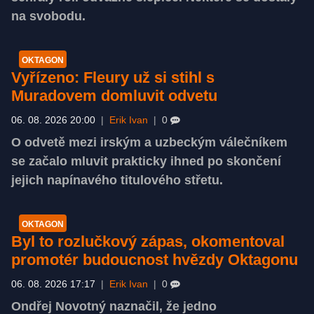
na svobodu.
OKTAGON
Vyřízeno: Fleury už si stihl s
Muradovem domluvit odvetu
06. 08. 2026 20:00
|
Erik Ivan
|
0
O odvetě mezi irským a uzbeckým válečníkem
se začalo mluvit prakticky ihned po skončení
jejich napínavého titulového střetu.
OKTAGON
Byl to rozlučkový zápas, okomentoval
promotér budoucnost hvězdy Oktagonu
06. 08. 2026 17:17
|
Erik Ivan
|
0
Ondřej Novotný naznačil, že jedno