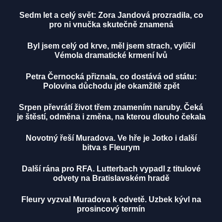
Sedm let a celý svět: Zora Jandová prozradila, co
pro ni vnučka skutečně znamená
Byl jsem celý od krve, měl jsem strach, vylíčil
Vémola dramatické krmení lvů
Petra Černocká přiznala, co dostává od státu:
Polovina důchodu jde okamžitě zpět
Srpen převrátí život třem znamením naruby. Čeká
je štěstí, odměna i změna, na kterou dlouho čekala
Novotný řeší Muradova. Ve hře je Jotko i další
bitva s Fleurym
Další rána pro RFA. Lutterbach vypadl z titulové
odvety na Bratislavském hradě
Fleury vyzval Muradova k odvetě. Uzbek kývl na
prosincový termín