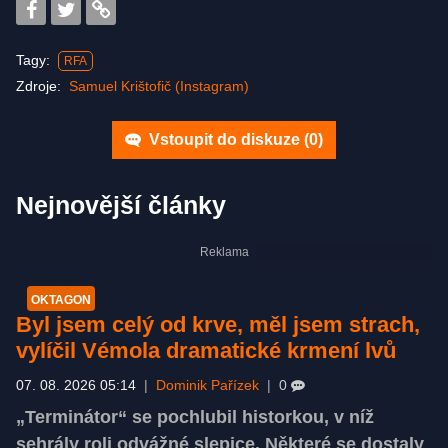
Tagy:
RFA
Zdroje:
Samuel Krištofič (Instagram)
Vstoupit do diskuze (
0
)
Nejnovější články
OKTAGON
Byl jsem celý od krve, měl jsem strach,
vylíčil Vémola dramatické krmení lvů
07. 08. 2026 05:14
|
Dominik Pařízek
|
0
„Terminátor“ se pochlubil historkou, v níž
sehrály roli odvážné slepice. Některé se dostaly