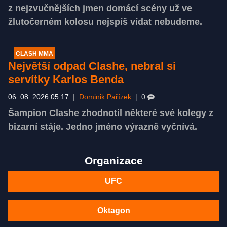
z nejzvučnějších jmen domácí scény už ve
žlutočerném kolosu nejspíš vídat nebudeme.
CLASH MMA
Největší odpad Clashe, nebral si
servítky Karlos Benda
06. 08. 2026 05:17
|
Dominik Pařízek
|
0
Šampion Clashe zhodnotil některé své kolegy z
bizarní stáje. Jedno jméno výrazně vyčnívá.
Organizace
UFC
Oktagon