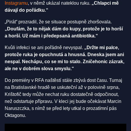
Instagramu
, v němž ukázal nateklou ruku.
„Chlapci mě
dávají do pořádku.“
„Pirát“ prozradil, že se situace postupně zhoršovala.
„Doufám, že to nějak dám do kupy, protože je to horší
a horší. Už mám i předepsaná antibiotika.“
Kvůli infekci se ani pořádně nevyspal.
„Držte mi palce,
protože ruka je opuchnutá a hnusná. Dneska jsem ani
nespal. Nechápu, co se mi to stalo. Zničehonic zázrak,
ale ne v dobrém slova smyslu.“
Do premiéry v RFA naštěstí stále zbývá dost času. Turnaj
na Bratislavské hradě se uskuteční až v polovině srpna,
Krištofič tedy může nechat ruku dostatečně odpočinout,
než odstartuje přípravu. V kleci jej bude očekávat Marcin
Naruszczka, s nímž se před lety utkal o prozatímní pás
Oktagonu.