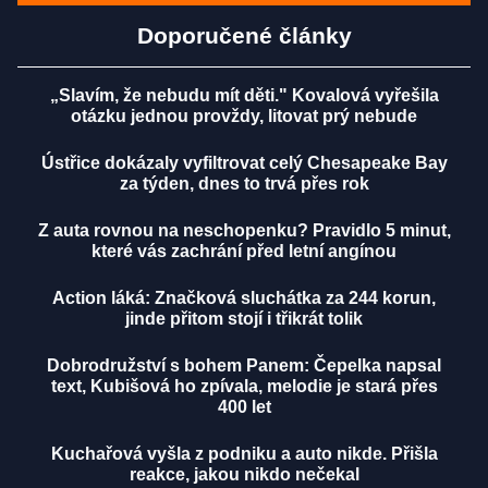
Doporučené články
„Slavím, že nebudu mít děti." Kovalová vyřešila
otázku jednou provždy, litovat prý nebude
Ústřice dokázaly vyfiltrovat celý Chesapeake Bay
za týden, dnes to trvá přes rok
Z auta rovnou na neschopenku? Pravidlo 5 minut,
které vás zachrání před letní angínou
Action láká: Značková sluchátka za 244 korun,
jinde přitom stojí i třikrát tolik
Dobrodružství s bohem Panem: Čepelka napsal
text, Kubišová ho zpívala, melodie je stará přes
400 let
Kuchařová vyšla z podniku a auto nikde. Přišla
reakce, jakou nikdo nečekal