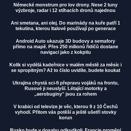
Německé monstrum pro lov drony. Nese 2 tuny
výzbroje, radar i 12 stíhacích dronů najednou
Ani smetana, ani olej. Do marinády na kuře patří 1
tekutina, kterou Italové používají po generace
Android Auto ukazuje 3D budovy a semafory
přímo na mapě. Přes 250 milionů řidičů dostane
navigaci jako z kokpitu
Kolik si vydělá kadeřnice v malém městě za měsíc i
se spropitným? Až to číslo uvidíte, budete koukat
Ukrajina chystá sci-fi přepravu vojáků na frontu,
Rusové ji neuslyší. Létající motorky a
„aerobuginy“ jsou za rohem
V krabici od televize je věc, kterou 9 z 10 Čechů
vyhodí. Přitom vás potěší a ještě ušetří stovky
korun
Rusko bude v dosahu odkudkoli. Francie promění