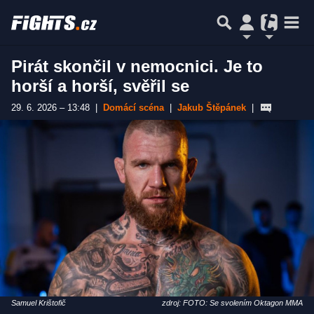
Pirát skončil v nemocnici. Je to
horší a horší, svěřil se
29. 6. 2026 – 13:48
|
Domácí scéna
|
Jakub Štěpánek
|
Samuel Krištofič
zdroj: FOTO: Se svolením Oktagon MMA