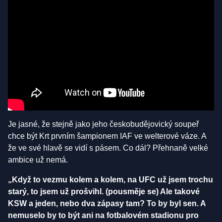
Je jasné, že stejně jako jeho českobudějovický soupeř
chce být Krt prvním šampionem IAF ve welterové váze. A
že ve své hlavě se vidí s pásem. Co dál? Přehnaně velké
ambice už nemá.
„Když to vezmu kolem a kolem, na UFC už jsem trochu
starý, to jsem už prošvihl. (pousměje se) Ale takové
KSW a jeden, nebo dva zápasy tam? To by byl sen. A
nemuselo by to být ani na fotbalovém stadionu pro