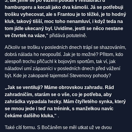
5, tak jsme se po vážení potkali v restauraci u
hamburgeru a kecali jako dva kámoši. Já se potřebuji
trošku vyhecovat, ale s Frantou je to těžké, je to hodný
kluk, takový tišší, moc toho nenamluví, i když teda na
tom jídle ukecaný byl. Uvidíme, jestli se něco nestane
ve čtvrtek na váze,“
přidává potutelně.
Ačkoliv se trošku v posledních dnech trápí se shazováním,
dobrá nálada ho neopouští. Jak je to možné? Přitom, kdo
alespoň trochu přičuchl k bojovým sportům, tak ví, jak
náladoví umí zápasníci v posledních dnech před vážení
být. Kde je zakopané tajemství Stevenovy pohody?
„Jak se ventiluji? Máme obrovskou zahradu. Rád
zahradničím, starám se o vše, co je potřeba, aby
zahrádka vypadala hezky. Mám čtyřletého synka, který
se mnou jede i teď na trénink, s manželkou navíc
čekáme dalšího kluka,“
.
Také cítí formu. S Bočáněm se měl utkat už ve dvou