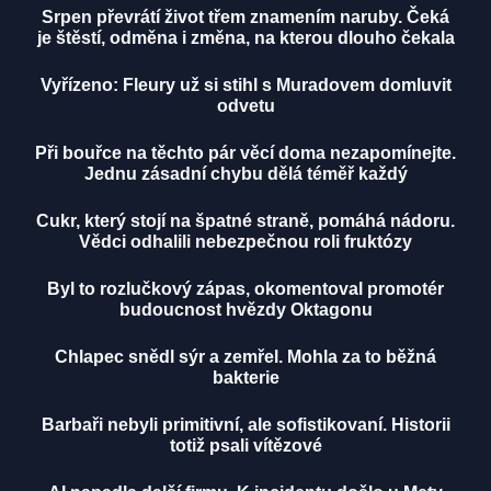
Srpen převrátí život třem znamením naruby. Čeká
je štěstí, odměna i změna, na kterou dlouho čekala
Vyřízeno: Fleury už si stihl s Muradovem domluvit
odvetu
Při bouřce na těchto pár věcí doma nezapomínejte.
Jednu zásadní chybu dělá téměř každý
Cukr, který stojí na špatné straně, pomáhá nádoru.
Vědci odhalili nebezpečnou roli fruktózy
Byl to rozlučkový zápas, okomentoval promotér
budoucnost hvězdy Oktagonu
Chlapec snědl sýr a zemřel. Mohla za to běžná
bakterie
Barbaři nebyli primitivní, ale sofistikovaní. Historii
totiž psali vítězové