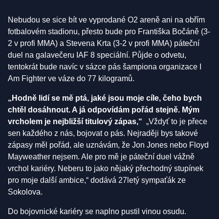
Nebudou se sice bít ve vyprodané O2 areně ani na obřím
fotbalovém stadionu, přesto bude pro Františka Bočáně (3-
2 v profi MMA) a Stevena Krta (3-2 v profi MMA) páteční
duel na galavečeru IAF 8 speciální. Půjde o odvetu,
tentokrát bude navíc v sázce pás šampiona organizace I
Am Fighter ve váze do 77 kilogramů.
„Hodně lidí se mě ptá, jaké jsou moje cíle, čeho bych
chtěl dosáhnout. A já odpovídám pořád stejně. Mým
vrcholem je nejbližší titulový zápas,“
„Vždyť to je přece
sen každého z nás, bojovat o pás. Nejraději bys takové
zápasy měl pořád, ale uznávám, že Jon Jones nebo Floyd
Mayweather nejsem. Ale pro mě je páteční duel vážně
vrchol kariéry. Neberu to jako nějaký přechodný stupínek
pro moje další ambice,“ dodává 27letý sympaťák ze
Sokolova.
Do bojovnické kariéry se naplno pustil vinou osudu.