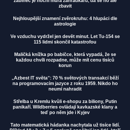
žabinec je noční můra zahrádkářů, dá se ho ale
zbavit
Nejhloupější znamení zvěrokruhu: 4 hlupáci dle
astrologie
Ve vzduchu vydržel jen devět minut. Let Tu-154 se
115 lidmi skončil katastrofou
Maličká knížka po babičce, která vypadá, že se
každou chvíli rozpadne, může mít cenu tisíců
korun
„Azbest IT světa“: 70 % světových transakcí běží
na programovacím jazyce z roku 1959. Nikdo ho
neumí nahradit
Střelba u Kremlu kvůli e-shopu za biliony, Putin
panikaří. Wildberries ovládají kavkazské klany a
teď po něm jde i Kyjev
Tato matematická hádanka nachytala už tisíce lidí.