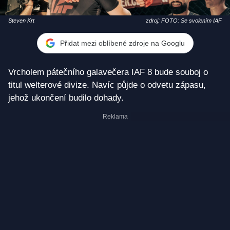
Steven Krt
zdroj: FOTO: Se svolením IAF
Přidat mezi oblíbené zdroje na Googlu
Vrcholem pátečního galavečera IAF 8 bude souboj o
titul welterové divize. Navíc půjde o odvetu zápasu,
jehož ukončení budilo dohady.