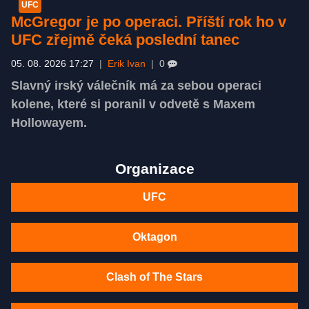
UFC
McGregor je po operaci. Příští rok ho v
UFC zřejmě čeká poslední tanec
05. 08. 2026 17:27
|
Erik Ivan
|
0
Slavný irský válečník má za sebou operaci
kolene, které si poranil v odvetě s Maxem
Hollowayem.
Organizace
UFC
Oktagon
Clash of The Stars