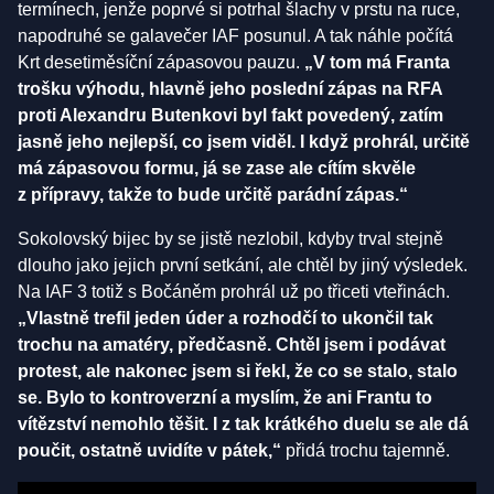
termínech, jenže poprvé si potrhal šlachy v prstu na ruce,
napodruhé se galavečer IAF posunul. A tak náhle počítá
Krt desetiměsíční zápasovou pauzu.
„V tom má Franta
trošku výhodu, hlavně jeho poslední zápas na RFA
proti Alexandru Butenkovi byl fakt povedený, zatím
jasně jeho nejlepší, co jsem viděl. I když prohrál, určitě
má zápasovou formu, já se zase ale cítím skvěle
z přípravy, takže to bude určitě parádní zápas.“
Sokolovský bijec by se jistě nezlobil, kdyby trval stejně
dlouho jako jejich první setkání, ale chtěl by jiný výsledek.
Na IAF 3 totiž s Bočáněm prohrál už po třiceti vteřinách.
„Vlastně trefil jeden úder a rozhodčí to ukončil tak
trochu na amatéry, předčasně. Chtěl jsem i podávat
protest, ale nakonec jsem si řekl, že co se stalo, stalo
se. Bylo to kontroverzní a myslím, že ani Frantu to
vítězství nemohlo těšit. I z tak krátkého duelu se ale dá
poučit, ostatně uvidíte v pátek,“
přidá trochu tajemně.