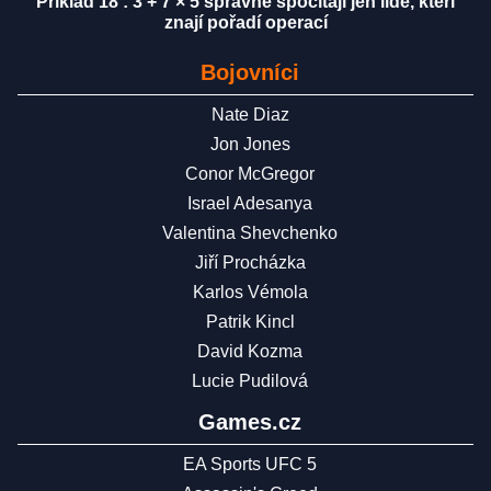
Příklad 18 : 3 + 7 × 5 správně spočítají jen lidé, kteří
znají pořadí operací
Bojovníci
Nate Diaz
Jon Jones
Conor McGregor
Israel Adesanya
Valentina Shevchenko
Jiří Procházka
Karlos Vémola
Patrik Kincl
David Kozma
Lucie Pudilová
Games.cz
EA Sports UFC 5