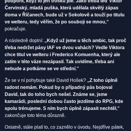
podpořit, když to jen trošku jde. Jako třeba teď Viktor
Červinský, mladá puška, která udělala skvělý zápas
doma v Říčanech, bude už v Sokolově a touží po titulu
ve welteru, tedy věřím, že po souboji se mnou,“
pokračuje.
A následně doplní:
„Když už jsme u těch ambic, tak proč
třeba nedržet pásy IAF ve dvou vahách? Vedle Viktora
chce titul ve welteru i Frederico Komuenha, který ale
zatím v této váze nezápasil. Tak uvidíme, třeba ani
nebude a potkáme se ve střední.“
Že se v ní pohybuje také David Hošek?
„Z toho úplně
radost nemám. Pokud by o případný pás bojoval
David, tak do toho bych nešel. Známe se, jsme
kamarádi, poslední dobou často jezdíme do RPG, kde
spolu trénujeme. S ním bych úplně zápasit nechtěl,“
zakončuje toto téma důrazně.
Ostatně, stále platí to, co zaznělo v úvodu. Nejdříve pátek,