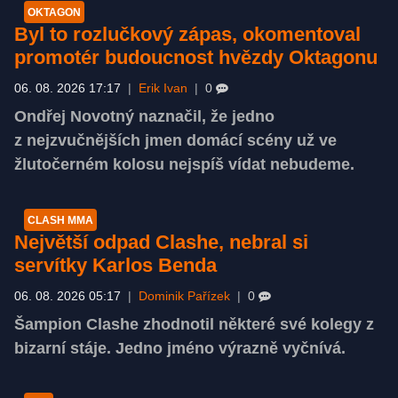
OKTAGON
Byl to rozlučkový zápas, okomentoval
promotér budoucnost hvězdy Oktagonu
06. 08. 2026 17:17
|
Erik Ivan
|
0
Ondřej Novotný naznačil, že jedno
z nejzvučnějších jmen domácí scény už ve
žlutočerném kolosu nejspíš vídat nebudeme.
CLASH MMA
Největší odpad Clashe, nebral si
servítky Karlos Benda
06. 08. 2026 05:17
|
Dominik Pařízek
|
0
Šampion Clashe zhodnotil některé své kolegy z
bizarní stáje. Jedno jméno výrazně vyčnívá.