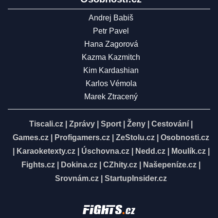
Andrej Babiš
Petr Pavel
Hana Zagorová
Kazma Kazmitch
Kim Kardashian
Karlos Vémola
Marek Ztracený
Tiscali.cz
|
Zprávy
|
Sport
|
Ženy
|
Cestování
|
Games.cz
|
Profigamers.cz
|
ZeStolu.cz
|
Osobnosti.cz
|
Karaoketexty.cz
|
Úschovna.cz
|
Nedd.cz
|
Moulík.cz
|
Fights.cz
|
Dokina.cz
|
CZhity.cz
|
Našepeníze.cz
|
Srovnám.cz
|
StartupInsider.cz