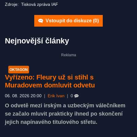
Zdroje:
Tisková zpráva IAF
Vstoupit do diskuze (
0
)
Nejnovější články
OKTAGON
Vyřízeno: Fleury už si stihl s
Muradovem domluvit odvetu
06. 08. 2026 20:00
|
Erik Ivan
|
0
O odvetě mezi irským a uzbeckým válečníkem
se začalo mluvit prakticky ihned po skončení
jejich napínavého titulového střetu.