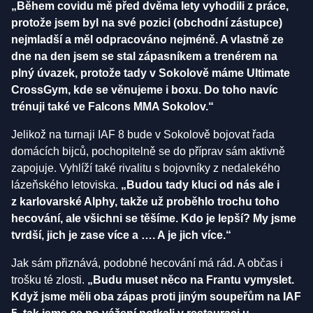
„Během covidu mě před dvěma lety vyhodili z práce,
protože jsem byl na své pozici (obchodní zástupce)
nejmladší a měl odpracováno nejméně. A vlastně ze
dne na den jsem se stal zápasníkem a trenérem na
plný úvazek, protože tady v Sokolově máme Ultimate
CrossGym, kde se věnujeme i boxu. Do toho navíc
trénuji také ve Falcons MMA Sokolov.“
Jelikož na turnaji IAF 8 bude v Sokolově bojovat řada
domácích bijců, pochopitelně se do příprav sám aktivně
zapojuje. Vyhlíží také rivalitu s bojovníky z nedalekého
lázeňského letoviska.
„Budou tady kluci od nás ale i
z karlovarské Alphy, takže už proběhlo trochu toho
hecování, ale všichni se těšíme. Kdo je lepší? My jsme
tvrdší, jich je zase více a …. A je jich více.“
Jak sám přiznává, podobné hecování má rád. A občas i
trošku té zlosti.
„Budu muset něco na Frantu vymyslet.
Když jsme měli oba zápas proti jiným soupeřům na IAF