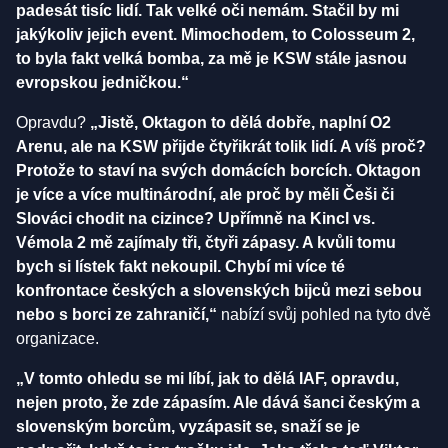
padesát tisíc lidí. Tak velké oči nemám. Stačil by mi
jakýkoliv jejich event. Mimochodem, to Colosseum 2,
to byla fakt velká bomba, za mě je KSW stále jasnou
evropskou jedničkou.“
Opravdu?
„Jistě, Oktagon to dělá dobře, naplní O2
Arenu, ale na KSW přijde čtyřikrát tolik lidí. A víš proč?
Protože to staví na svých domácích borcích. Oktagon
je více a více multinárodní, ale proč by měli Češi či
Slováci chodit na cizince? Upřímně na Kincl vs.
Vémola 2 mě zajímaly tři, čtyři zápasy. A kvůli tomu
bych si lístek fakt nekoupil. Chybí mi více té
konfrontace českých a slovenských bijců mezi sebou
nebo s borci ze zahraničí,“
nabízí svůj pohled na tyto dvě
organizace.
„V tomto ohledu se mi líbí, jak to dělá IAF, opravdu,
nejen proto, že zde zápasím. Ale dává šanci českým a
slovenským borcům, vyzápasit se, snaží se je