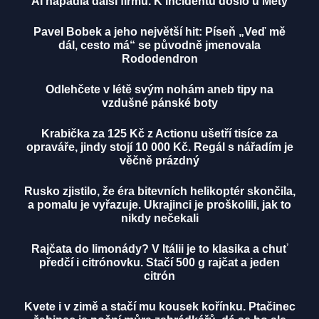
AI napadla další firmu. K incidentu došlo u Mety
Pavel Bobek a jeho největší hit: Píseň „Veď mě
dál, cesto má“ se původně jmenovala
Rododendron
Odlehčete v létě svým nohám aneb tipy na
vzdušné pánské boty
Krabička za 125 Kč z Actionu ušetří tisíce za
opraváře, jindy stojí 10 000 Kč. Regál s nářadím je
věčně prázdný
Rusko zjistilo, že éra bitevních helikoptér skončila,
a pomalu je vyřazuje. Ukrajinci je proškolili, jak to
nikdy nečekali
Rajčata do limonády? V Itálii je to klasika a chuť
předčí i citrónovku. Stačí 500 g rajčat a jeden
citrón
Kvete i v zimě a stačí mu kousek kořínku. Ptačinec