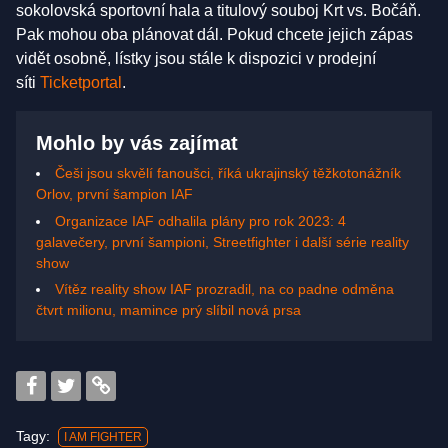
sokolovská sportovní hala a titulový souboj Krt vs. Bočáň.
Pak mohou oba plánovat dál. Pokud chcete jejich zápas
vidět osobně, lístky jsou stále k dispozici v prodejní
síti
Ticketportal
.
Mohlo by vás zajímat
Češi jsou skvělí fanoušci, říká ukrajinský těžkotonážník
Orlov, první šampion IAF
Organizace IAF odhalila plány pro rok 2023: 4
galavečery, první šampioni, Streetfighter i další série reality
show
Vítěz reality show IAF prozradil, na co padne odměna
čtvrt milionu, mamince prý slíbil nová prsa
Tagy:
I AM FIGHTER