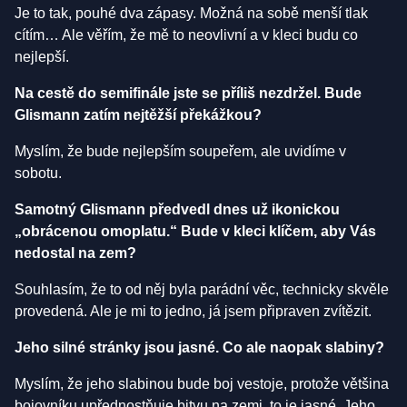
Je to tak, pouhé dva zápasy. Možná na sobě menší tlak
cítím… Ale věřím, že mě to neovlivní a v kleci budu co
nejlepší.
Na cestě do semifinále jste se příliš nezdržel. Bude
Glismann zatím nejtěžší překážkou?
Myslím, že bude nejlepším soupeřem, ale uvidíme v
sobotu.
Samotný Glismann předvedl dnes už ikonickou
„obrácenou omoplatu.“ Bude v kleci klíčem, aby Vás
nedostal na zem?
Souhlasím, že to od něj byla parádní věc, technicky skvěle
provedená. Ale je mi to jedno, já jsem připraven zvítězit.
Jeho silné stránky jsou jasné. Co ale naopak slabiny?
Myslím, že jeho slabinou bude boj vestoje, protože většina
bojovníku upřednostňuje bitvu na zemi, to je jasné. Jeho