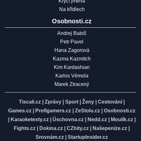
Krycí jména
Na křídlech
Osobnosti.cz
Andrej Babiš
Petr Pavel
Hana Zagorová
Kazma Kazmitch
Kim Kardashian
Karlos Vémola
Marek Ztracený
Tiscali.cz
|
Zprávy
|
Sport
|
Ženy
|
Cestování
|
Games.cz
|
Profigamers.cz
|
ZeStolu.cz
|
Osobnosti.cz
|
Karaoketexty.cz
|
Úschovna.cz
|
Nedd.cz
|
Moulík.cz
|
Fights.cz
|
Dokina.cz
|
CZhity.cz
|
Našepeníze.cz
|
Srovnám.cz
|
StartupInsider.cz