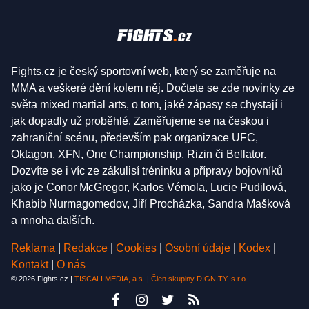
Fights.cz je český sportovní web, který se zaměřuje na
MMA a veškeré dění kolem něj. Dočtete se zde novinky ze
světa mixed martial arts, o tom, jaké zápasy se chystají i
jak dopadly už proběhlé. Zaměřujeme se na českou i
zahraniční scénu, především pak organizace UFC,
Oktagon, XFN, One Championship, Rizin či Bellator.
Dozvíte se i víc ze zákulisí tréninku a přípravy bojovníků
jako je Conor McGregor, Karlos Vémola, Lucie Pudilová,
Khabib Nurmagomedov, Jiří Procházka, Sandra Mašková
a mnoha dalších.
Reklama
|
Redakce
|
Cookies
|
Osobní údaje
|
Kodex
|
Kontakt
|
O nás
© 2026 Fights.cz |
TISCALI MEDIA, a.s.
|
Člen skupiny DIGNITY, s.r.o.