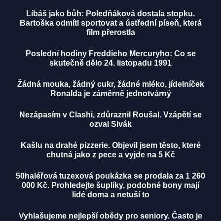
Líbáš jako bůh: Poledňáková dostala stopku,
Bartoška odmítl sportovat a ústřední píseň, která
film přerostla
Poslední hodiny Freddieho Mercuryho: Co se
skutečně dělo 24. listopadu 1991
Žádná mouka, žádný cukr, žádné mléko, jídelníček
Ronalda je záměrně jednotvárný
Nezápasím v Clashi, zdůraznil Roušal. Vzápětí se
ozval Sivák
Kašlu na drahé pizzerie. Objevil jsem těsto, které
chutná jako z pece a vyjde na 5 Kč
50haléřová tuzexová poukázka se prodala za 1 260
000 Kč. Prohledejte šuplíky, podobné bony mají
lidé doma a netuší to
Vyhlašujeme nejlepší obědy pro seniory. Často je