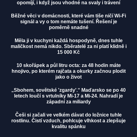
opomíjí, i když jsou vhodné na svaly i trávení
Běžné věci v domácnosti, které vám tiše ničí Wi-Fi
signál a vy o tom nemáte tušení. Řešení je
poměrně snadné
Měla ji v kuchyni každá hospodyně, dnes tuhle
maličkost nemá nikdo. Sběratelé za ni platí klidně i
15 000 Kč
10 skořápek a půl litru octa: za 48 hodin máte
hnojivo, po kterém rajčata a okurky začnou plodit
jako o život
„Sbohem, sovětské 'zgardy'.“ Maďarsko se po 40
letech loučí s vrtulníky Mi-17 a Mi-24. Nahradí je
západní za miliardy
Češi si začali ve velkém dávat do ložnice tuhle
rostlinu. Čistí vzduch, pohlcuje vlhkost a zlepšuje
kvalitu spánku