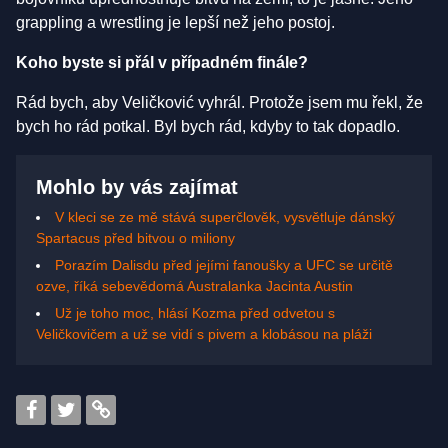
grappling a wrestling je lepší než jeho postoj.
Koho byste si přál v případném finále?
Rád bych, aby Veličković vyhrál. Protože jsem mu řekl, že
bych ho rád potkal. Byl bych rád, kdyby to tak dopadlo.
Mohlo by vás zajímat
V kleci se ze mě stává superčlověk, vysvětluje dánský
Spartacus před bitvou o miliony
Porazím Dalisdu před jejími fanoušky a UFC se určitě
ozve, říká sebevědomá Australanka Jacinta Austin
Už je toho moc, hlásí Kozma před odvetou s
Veličkovičem a už se vidí s pivem a klobásou na pláži