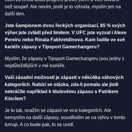
než soupeř. Ale nevím, jestli je to výhoda, myslím jen na
další den.
Jste šampionem dvou řeckých organizací, 85 % svých
výher jste zvládl před limitem. V UFC jste vyzval i Alexe
Pereiru nebo Rinata Fakhretdinova. Kam řadíte ve své
kariéře zápasy v Tipsport Gamechangeru?
Myslím, že zápasy v Tipsport Gamechangeru jsou jedny z
nejdůležitějších v mé kariéře.
Vaší zásadní možností je zápasit v několika váhových
kategoriích. Nabízí se otázka, zda-li pomalu ale jistě
nekráčíte například k titulovému zápasu s Patrikem
Kinclem?
Je to tak, snažím se zápasit ve vice kategoriích. Ale
nemyslím na další zápasy, soustředím se na výhru v tomto
turnaji. A co bude pak, to se uvidí.