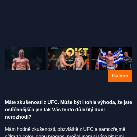
Galerie
Máte zkušenosti z UFC. Může být i tohle výhoda, že jste
ostřílenější a jen tak Vás tento důležitý duel
nerozhodí?
Mám hodně zkušeností, obzvláště z UFC a samozřejmě,
cítím za celou dobu progres, prošel jsem si více bitvami