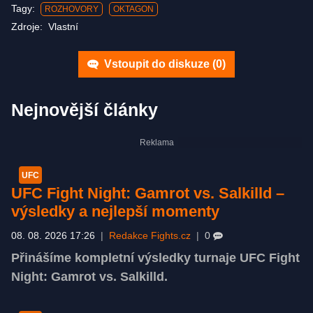
Tagy:
ROZHOVORY
OKTAGON
Zdroje:
Vlastní
Vstoupit do diskuze (
0
)
Nejnovější články
UFC
UFC Fight Night: Gamrot vs. Salkilld –
výsledky a nejlepší momenty
08. 08. 2026 17:26
|
Redakce Fights.cz
|
0
Přinášíme kompletní výsledky turnaje UFC Fight
Night: Gamrot vs. Salkilld.