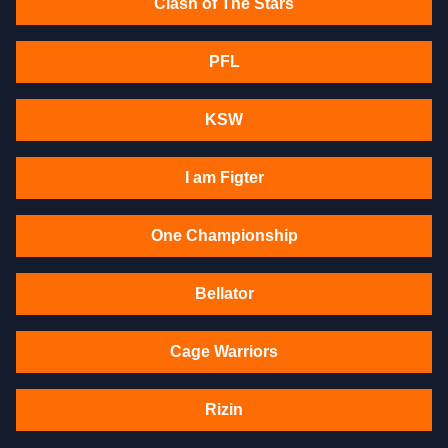
Clash of The Stars
PFL
KSW
I am Figter
One Championship
Bellator
Cage Warriors
Rizin