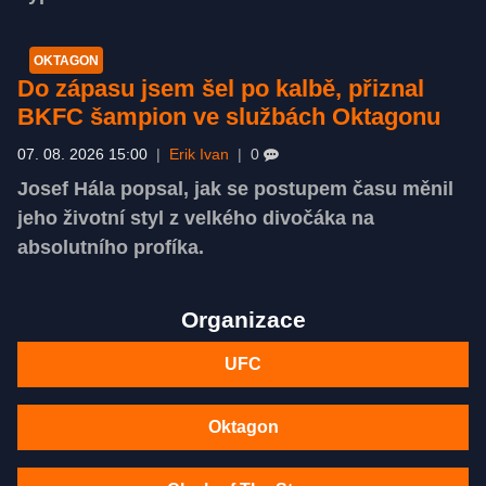
OKTAGON
Do zápasu jsem šel po kalbě, přiznal
BKFC šampion ve službách Oktagonu
07. 08. 2026 15:00
|
Erik Ivan
|
0
Josef Hála popsal, jak se postupem času měnil
jeho životní styl z velkého divočáka na
absolutního profíka.
Organizace
UFC
Oktagon