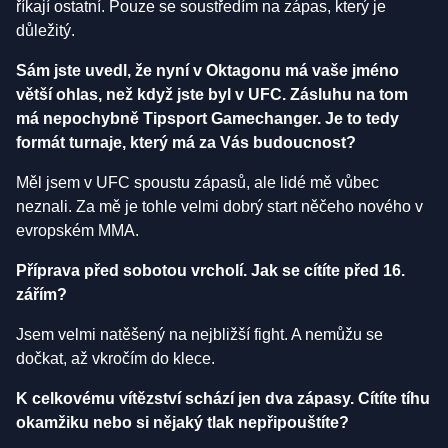
říkají ostatní. Pouze se soustředím na zápas, který je
důležitý.
Sám jste uvedl, že nyní v Oktagonu má vaše jméno
větší ohlas, než když jste byl v UFC. Zásluhu na tom
má nepochybně Tipsport Gamechanger. Je to tedy
formát turnaje, který má za Vás budoucnost?
Měl jsem v UFC spoustu zápasů, ale lidé mě vůbec
neznali. Za mě je tohle velmi dobrý start něčeho nového v
evropském MMA.
Příprava před sobotou vrcholí. Jak se cítíte před 16.
zářím?
Jsem velmi natěšený na nejbližší fight. A nemůžu se
dočkat, až vkročím do klece.
K celkovému vítězství schází jen dva zápasy. Cítíte tíhu
okamžiku nebo si nějaký tlak nepřipouštíte?