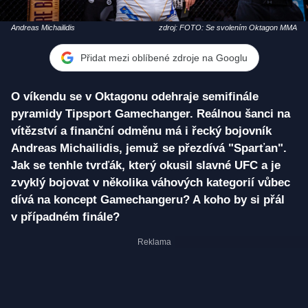
Andreas Michailidis
zdroj: FOTO: Se svolením Oktagon MMA
Přidat mezi oblíbené zdroje na Googlu
O víkendu se v Oktagonu odehraje semifinále
pyramidy Tipsport Gamechanger. Reálnou šanci na
vítězství a finanční odměnu má i řecký bojovník
Andreas Michailidis, jemuž se přezdívá "Sparťan".
Jak se tenhle tvrďák, který okusil slavné UFC a je
zvyklý bojovat v několika váhových kategorií vůbec
dívá na koncept Gamechangeru? A koho by si přál
v případném finále?