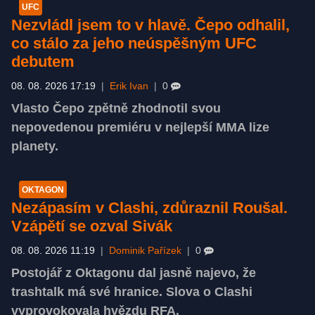
UFC
Nezvládl jsem to v hlavě. Čepo odhalil,
co stálo za jeho neúspěšným UFC
debutem
08. 08. 2026 17:19
|
Erik Ivan
|
0
Vlasto Čepo zpětně zhodnotil svou
nepovedenou premiéru v nejlepší MMA lize
planety.
OKTAGON
Nezápasím v Clashi, zdůraznil Roušal.
Vzápětí se ozval Sivák
08. 08. 2026 11:19
|
Dominik Pařízek
|
0
Postojář z Oktagonu dal jasně najevo, že
trashtalk má své hranice. Slova o Clashi
vyprovokovala hvězdu RFA.