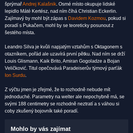
šprýmař
Andrej Kalašnik
. Osmé místo okupuje lidské
lepidlo Máté Kertész, nad ním číhá Christian Eckerlin.
Zajímavý by mohl být zápas s
Davidem Kozmou
, pokud si
poradí s Pukačem, mohl by se teoreticky posunout z
šestého místa.
Leandro Silva je kvůli napjatým vztahům s Oktagonem s
otazníkem, pořád ale uzavírá první pětku. Nad ním se drží
Louis Glismann, Kaik Brito, Amiran Gogoladze a Bojan
Veličković. Titul opečovává Paradeiserův týmový parťák
Ion Surdu
.
Z výčtu jmen je zřejmé, že to rozhodně nebude mít
jednoduché. Parametry na welter ale nepochybně má, se
svými 188 centimetry se rozhodně neztratí a s váhou si
coby zkušený bojovník také poradí.
Mohlo by vás zajímat