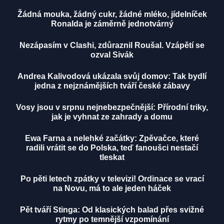
Žádná mouka, žádný cukr, žádné mléko, jídelníček
Ronalda je záměrně jednotvárný
Nezápasím v Clashi, zdůraznil Roušal. Vzápětí se
ozval Sivák
Andrea Kalivodová ukázala svůj domov: Tak bydlí
jedna z nejznámějších tváří české zábavy
Vosy jsou v srpnu nejnebezpečnější: Přírodní triky,
jak je vyhnat ze zahrady a domu
Ewa Farna a nelehké začátky: Zpěvačce, které
radili vrátit se do Polska, teď fanoušci nestačí
tleskat
Po pěti letech zpátky v televizi! Ordinace se vrací
na Novu, má to ale jeden háček
Pět tváří Stinga: Od klasických balad přes svižné
rytmy po temnější vzpomínání