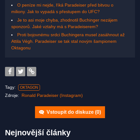
O peníze mi nejde, říká Paradeiser před bitvou o
miliony. Jak to vypadá s přestupem do UFC?
Je to asi moje chyba, zhodnotil Buchinger nezájem
sponzorů. Jaké vztahy má s Paradeiserem?
Proti bojovnému srdci Buchingera musel zasáhnout až
Attila Végh. Paradeiser se tak stal novým šampionem
Oktagonu
Tagy:
OKTAGON
Zdroje:
Ronald Paradeiser (Instagram)
Vstoupit do diskuze (
0
)
Nejnovější články