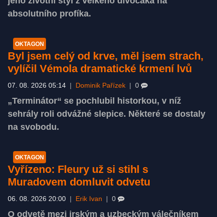
jeho životní styl z velkého divočáka na
absolutního profíka.
OKTAGON
Byl jsem celý od krve, měl jsem strach,
vylíčil Vémola dramatické krmení lvů
07. 08. 2026 05:14
|
Dominik Pařízek
|
0
„Terminátor“ se pochlubil historkou, v níž
sehrály roli odvážné slepice. Některé se dostaly
na svobodu.
OKTAGON
Vyřízeno: Fleury už si stihl s
Muradovem domluvit odvetu
06. 08. 2026 20:00
|
Erik Ivan
|
0
O odvetě mezi irským a uzbeckým válečníkem