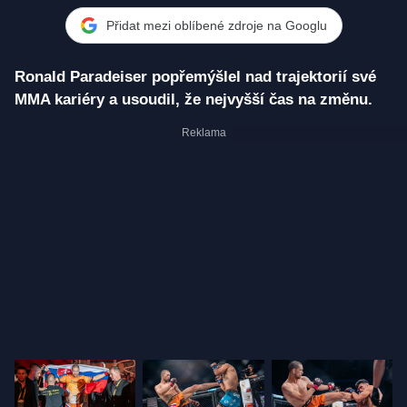
Přidat mezi oblíbené zdroje na Googlu
Ronald Paradeiser popřemýšlel nad trajektorií své
MMA kariéry a usoudil, že nejvyšší čas na změnu.