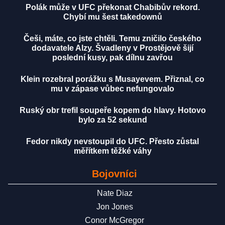
Polák může v UFC překonat Chabibův rekord.
Chybí mu šest takedownů
Češi, máte, co jste chtěli. Temu zničilo českého
dodavatele Alzy. Švadleny v Prostějově šijí
poslední kusy, pak dílnu zavřou
Klein rozebral porážku s Musayevem. Přiznal, co
mu v zápase vůbec nefungovalo
Ruský obr trefil soupeře kopem do hlavy. Hotovo
bylo za 52 sekund
Fedor nikdy nevstoupil do UFC. Přesto zůstal
měřítkem těžké váhy
Bojovníci
Nate Diaz
Jon Jones
Conor McGregor