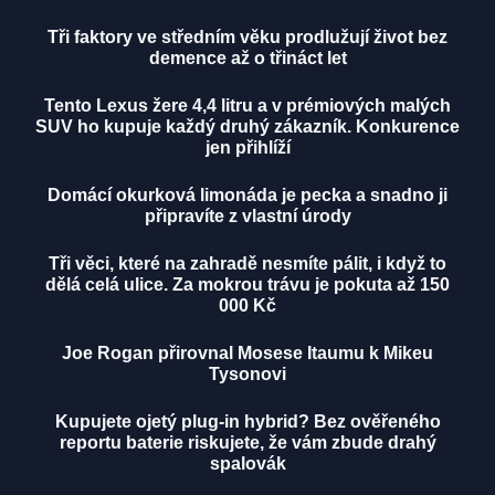
Tři faktory ve středním věku prodlužují život bez
demence až o třináct let
Tento Lexus žere 4,4 litru a v prémiových malých
SUV ho kupuje každý druhý zákazník. Konkurence
jen přihlíží
Domácí okurková limonáda je pecka a snadno ji
připravíte z vlastní úrody
Tři věci, které na zahradě nesmíte pálit, i když to
dělá celá ulice. Za mokrou trávu je pokuta až 150
000 Kč
Joe Rogan přirovnal Mosese Itaumu k Mikeu
Tysonovi
Kupujete ojetý plug-in hybrid? Bez ověřeného
reportu baterie riskujete, že vám zbude drahý
spalovák