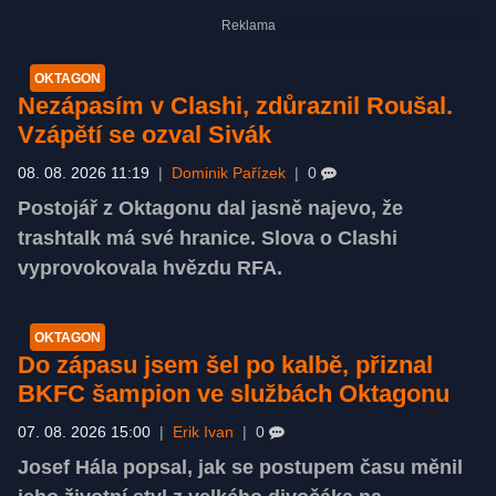
OKTAGON
Nezápasím v Clashi, zdůraznil Roušal.
Vzápětí se ozval Sivák
08. 08. 2026 11:19
|
Dominik Pařízek
|
0
Postojář z Oktagonu dal jasně najevo, že
trashtalk má své hranice. Slova o Clashi
vyprovokovala hvězdu RFA.
OKTAGON
Do zápasu jsem šel po kalbě, přiznal
BKFC šampion ve službách Oktagonu
07. 08. 2026 15:00
|
Erik Ivan
|
0
Josef Hála popsal, jak se postupem času měnil