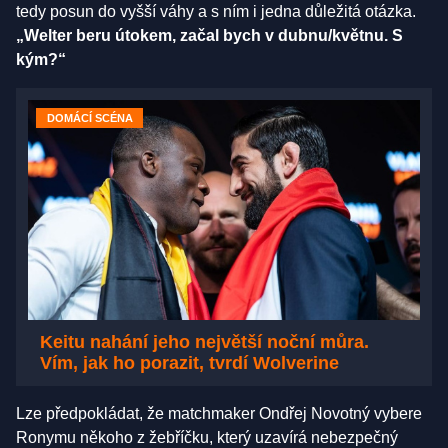
tedy posun do vyšší váhy a s ním i jedna důležitá otázka.
„Welter beru útokem, začal bych v dubnu/květnu. S
kým?“
DOMÁCÍ SCÉNA
Keitu nahání jeho největší noční můra.
Vím, jak ho porazit, tvrdí Wolverine
Lze předpokládat, že matchmaker Ondřej Novotný vybere
Ronymu někoho z žebříčku, který uzavírá nebezpečný