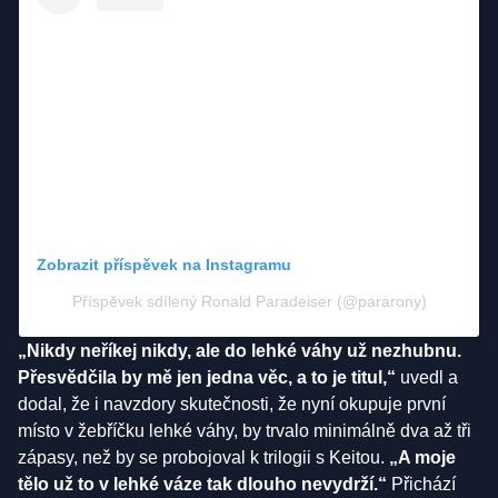
Zobrazit příspěvek na Instagramu
Příspěvek sdílený Ronald Paradeiser (@pararony)
„Nikdy neříkej nikdy, ale do lehké váhy už nezhubnu.
Přesvědčila by mě jen jedna věc, a to je titul,“
uvedl a
dodal, že i navzdory skutečnosti, že nyní okupuje první
místo v žebříčku lehké váhy, by trvalo minimálně dva až tři
zápasy, než by se probojoval k trilogii s Keitou.
„A moje
tělo už to v lehké váze tak dlouho nevydrží.“
Přichází