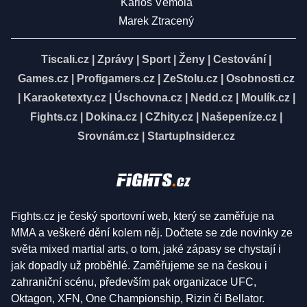
Karlos Vémola
Marek Ztracený
Tiscali.cz
|
Zprávy
|
Sport
|
Ženy
|
Cestování
|
Games.cz
|
Profigamers.cz
|
ZeStolu.cz
|
Osobnosti.cz
|
Karaoketexty.cz
|
Úschovna.cz
|
Nedd.cz
|
Moulík.cz
|
Fights.cz
|
Dokina.cz
|
CZhity.cz
|
Našepeníze.cz
|
Srovnám.cz
|
StartupInsider.cz
Fights.cz je český sportovní web, který se zaměřuje na
MMA a veškeré dění kolem něj. Dočtete se zde novinky ze
světa mixed martial arts, o tom, jaké zápasy se chystají i
jak dopadly už proběhlé. Zaměřujeme se na českou i
zahraniční scénu, především pak organizace UFC,
Oktagon, XFN, One Championship, Rizin či Bellator.