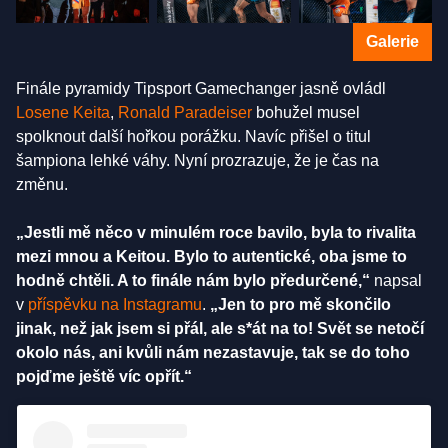
Galerie
Finále pyramidy Tipsport Gamechanger jasně ovládl
Losene Keita
,
Ronald Paradeiser
bohužel musel
spolknout další hořkou porážku. Navíc přišel o titul
šampiona lehké váhy. Nyní prozrazuje, že je čas na
změnu.
„Jestli mě něco v minulém roce bavilo, byla to rivalita
mezi mnou a Keitou. Bylo to autentické, oba jsme to
hodně chtěli. A to finále nám bylo předurčené,“
napsal
v
příspěvku na Instagramu
.
„Jen to pro mě skončilo
jinak, než jak jsem si přál, ale s*át na to! Svět se netočí
okolo nás, ani kvůli nám nezastavuje, tak se do toho
pojďme ještě víc opřít.“