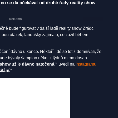
co se dá očekávat od druhé řady reality show
čně bude figurovat v další řadě reality show Zrádci.
albou otázek, fanoušky zajímalo, co zažil během
atáčení dávno u konce. Někteří lidé se totiž domnívali, že
 bude bývalý šampion několik týdnů mimo dosah
a show už je dávno natočená,“
uvedl na
Instagramu
.
ílání.“