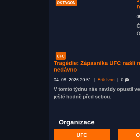
OKTAGON
n
0
Č
O
UFC
Tragédie: Zápasníka UFC našli m
nedávno
04. 08. 2026 20:51
|
Erik Ivan
|
0
V tomto týdnu nás navždy opustil vel
ještě hodně před sebou.
Organizace
UFC
O