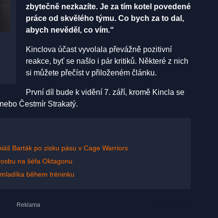
zbytečně nezkazíte. Je za tím kotel povedené
práce od skvělého týmu. Co bych za to dal,
abych nevěděl, co vím.“
Kinclova účast vyvolala převážně pozitivní
reakce, byť se našlo i pár kritiků. Některé z nich
si můžete přečíst v přiloženém článku.
První díl bude k vidění 7. září, kromě Kincla se
 nebo Čestmír Strakatý.
obiáš Barták po zisku pásu v Cage Warriors
rosbu na šéfa Oktagonu
 mladíka během tréninku