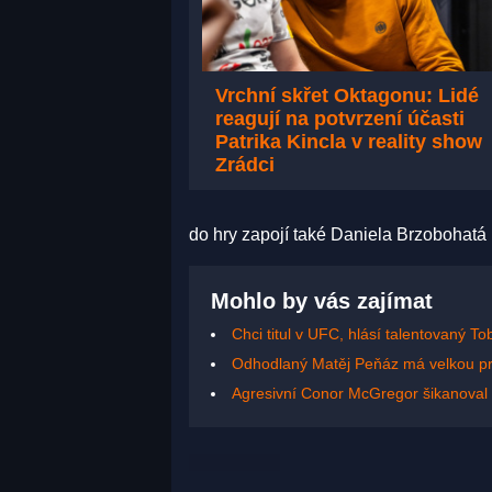
Vrchní skřet Oktagonu: Lidé
reagují na potvrzení účasti
Patrika Kincla v reality show
Zrádci
do hry zapojí také Daniela Brzobohatá
Mohlo by vás zajímat
Chci titul v UFC, hlásí talentovaný T
Odhodlaný Matěj Peňáz má velkou p
Agresivní Conor McGregor šikanoval