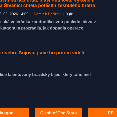
a Štvanici chtěla potěšit i zesnulého bratra
5. 08. 2026 14:09
|
Dominik Pařízek
|
0
eská veteránka zhodnotila svou poslední bitvu v
ktagonu a prozradila, jak dopadla operace.
rtvého. Bojovat jsme ho přitom viděli
ice talentovaný brazilský bijec, který toho měl
ktagon
Clash of The Stars
PFL