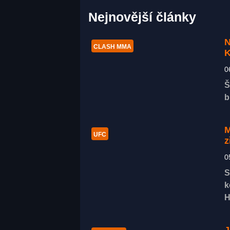
Nejnovější články
N
CLASH MMA
K
0
Š
b
M
UFC
z
0
S
k
H
J