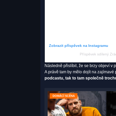
Zobrazit příspěvek na Instagramu
Příspěvek sdílený Zrád
Následně přislíbil, že se brzy objeví 
A právě tam by mělo dojít na zajímavé
podcastu, tak to tam společně troch
DOMÁCÍ SCÉNA