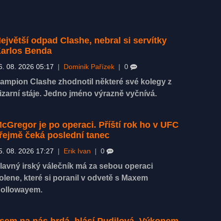
ejvětší odpad Clashe, nebral si servítky
arlos Benda
6. 08. 2026 05:17
|
Dominik Pařízek
|
0
ampion Clashe zhodnotil některé své kolegy z
izarní stáje. Jedno jméno výrazně vyčnívá.
cGregor je po operaci. Příští rok ho v UFC
řejmě čeká poslední tanec
5. 08. 2026 17:27
|
Erik Ivan
|
0
lavný irský válečník má za sebou operaci
olene, které si poranil v odvetě s Maxem
ollowayem.
sem na nás hrdá, hlásí Pudilová. Výkonem