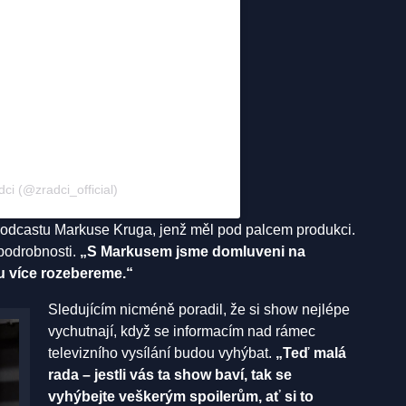
ci (@zradci_official)
v podcastu Markuse Kruga, jenž měl pod palcem produkci.
 podrobnosti.
„S Markusem jsme domluveni na
u více rozebereme.“
Sledujícím nicméně poradil, že si show nejlépe
vychutnají, když se informacím nad rámec
televizního vysílání budou vyhýbat.
„Teď malá
rada – jestli vás ta show baví, tak se
vyhýbejte veškerým spoilerům, ať si to