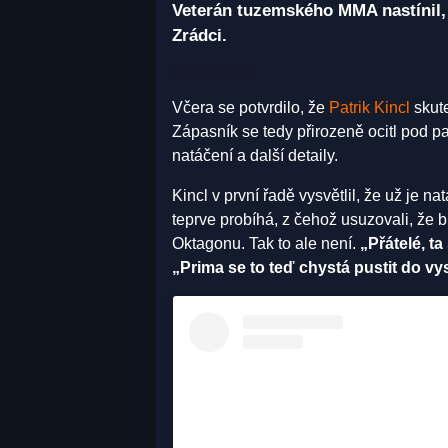
Veterán tuzemského MMA nastínil, 
Zrádci.
Včera se potvrdilo, že
Patrik Kincl
skute
Zápasník se tedy přirozeně ocitl pod p
natáčení a další detaily.
Kincl v první řadě vysvětlil, že už je n
teprve probíhá, z čehož usuzovali, že
Oktagonu. Tak to ale není.
„Přátelé, t
„Prima se to teď chystá pustit do vys