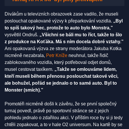
Divákům u televizních obrazovek zase vadilo, že museli
poslouchat opakované výzvy k přeparkování vozidla.
„Byl
to spíš takový hec, protože to auto bylo Monstra,”
vysvětlil Ondruš.
„Všichni se báli mu to říct, takže to šlo
z produkce na Koťáka. Má s ním docela dobré vztahy.”
Ani opakovaná výzva ze strany moderátora Jakuba Kotka
nicméně nezabrala,
Petr Kníže
neuhnul, takže řidič
zablokovaného vozidla, který potřeboval odjet domů,
musel cestovat taxíkem.
„Takže se omlouváme lidem,
kteří museli během přenosu poslouchat takové věci,
ale bohužel, pořád se jednalo o to samé auto. Byl to
Monster (smích).”
Promotéři nicméně došli k závěru, že se první společný
turnaj povedl, právě po sportovní stránce se z jejich
pohledu jednalo o zdařilou akci. V příštím roce by si ji tedy
chtěli zopakovat, a to v hale O2 universum. Na kartě by se