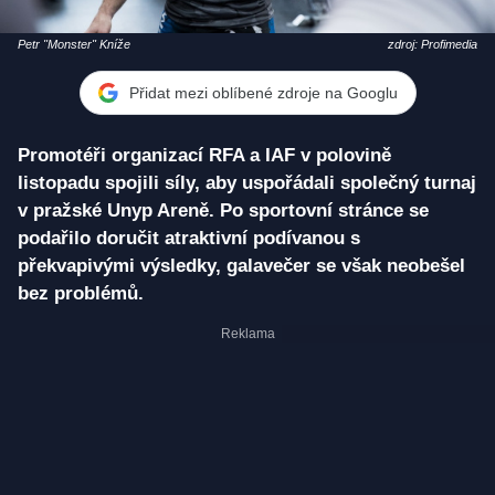
Petr "Monster" Kníže
zdroj: Profimedia
Přidat mezi oblíbené zdroje na Googlu
Promotéři organizací RFA a IAF v polovině
listopadu spojili síly, aby uspořádali společný turnaj
v pražské Unyp Areně. Po sportovní stránce se
podařilo doručit atraktivní podívanou s
překvapivými výsledky, galavečer se však neobešel
bez problémů.