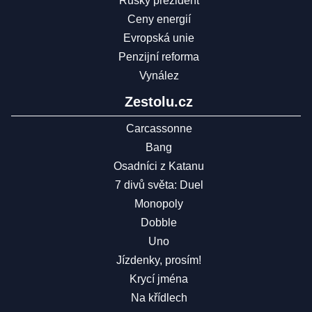
Ruský prezident
Ceny energií
Evropská unie
Penzijní reforma
Vynález
Zestolu.cz
Carcassonne
Bang
Osadníci z Katanu
7 divů světa: Duel
Monopoly
Dobble
Uno
Jízdenky, prosím!
Krycí jména
Na křídlech