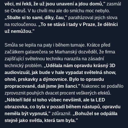
věci, mi řekli, že už jsou unavení a jdou domů,”
zasmál
se Ondruš. V tu chvíli mu ale do smíchu moc nebylo.
„Sbalte si to sami, díky, čau,”
parafrázoval jejich slova
na rozloučenou.
„To se stává i tady v Praze, že dělníci
už nemůžou.”
Smůla se lepila na paty i během turnaje. Krátce před
začátkem galavečera se Marhanský dozvěděl, že firma
zajišťující světelnou techniku narazila na zásadní
technický problém.
„Udělala nám opravdu krásný 3D
audiovizuál, jak bude v hale vypadat světelná show,
ohně, prskavky a dýmovnice. Bylo to opravdu
propracované, dali jsme jim šanci.”
Nakonec se podařilo
zprovoznit pouhých dvacet procent veškerých efektů.
„Někteří lidé si toho vůbec nevšimli, ale ta LED
obrazovka, co byla v pozadí během nástupů, opravdu
neměla být vypnutá,”
zdůraznil.
„Bohužel se odpálila
stejně jako světla, která tam byla.”