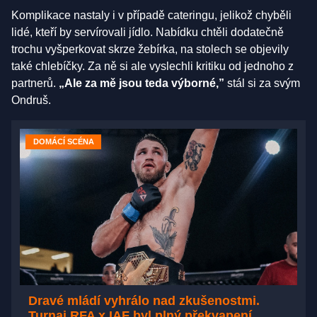
Komplikace nastaly i v případě cateringu, jelikož chyběli
lidé, kteří by servírovali jídlo. Nabídku chtěli dodatečně
trochu vyšperkovat skrze žebírka, na stolech se objevily
také chlebíčky. Za ně si ale vyslechli kritiku od jednoho z
partnerů.
„Ale za mě jsou teda výborné,”
stál si za svým
Ondruš.
DOMÁCÍ SCÉNA
Dravé mládí vyhrálo nad zkušenostmi.
Turnaj RFA x IAF byl plný překvapení