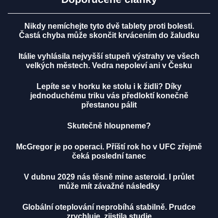
Nikdy nemíchejte tyto dvě tablety proti bolesti.
Častá chyba může skončit krvácením do žaludku
Itálie vyhlásila nejvyšší stupeň výstrahy ve všech
velkých městech. Vedra nepoleví ani v Česku
Lepíte se v horku ke stolu i k židli? Díky
jednoduchému triku vás předloktí konečně
přestanou pálit
Skutečně hloupneme?
McGregor je po operaci. Příští rok ho v UFC zřejmě
čeká poslední tanec
V dubnu 2029 nás těsně mine asteroid. I průlet
může mít závažné následky
Globální oteplování neprobíhá stabilně. Prudce
zrychluje, zjistila studie