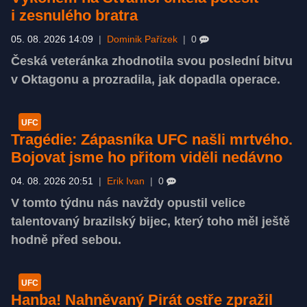
i zesnulého bratra
05. 08. 2026 14:09
|
Dominik Pařízek
|
0
Česká veteránka zhodnotila svou poslední bitvu
v Oktagonu a prozradila, jak dopadla operace.
UFC
Tragédie: Zápasníka UFC našli mrtvého.
Bojovat jsme ho přitom viděli nedávno
04. 08. 2026 20:51
|
Erik Ivan
|
0
V tomto týdnu nás navždy opustil velice
talentovaný brazilský bijec, který toho měl ještě
hodně před sebou.
UFC
Hanba! Nahněvaný Pirát ostře zpražil