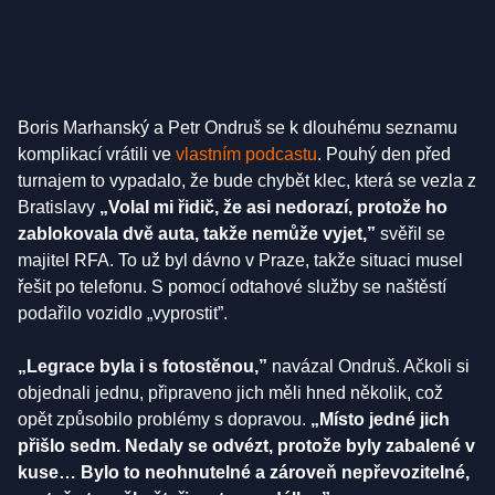
Boris Marhanský a Petr Ondruš se k dlouhému seznamu
komplikací vrátili ve
vlastním podcastu
. Pouhý den před
turnajem to vypadalo, že bude chybět klec, která se vezla z
Bratislavy
„Volal mi řidič, že asi nedorazí, protože ho
zablokovala dvě auta, takže nemůže vyjet,”
svěřil se
majitel RFA. To už byl dávno v Praze, takže situaci musel
řešit po telefonu. S pomocí odtahové služby se naštěstí
podařilo vozidlo „vyprostit”.
„Legrace byla i s fotostěnou,”
navázal Ondruš. Ačkoli si
objednali jednu, připraveno jich měli hned několik, což
opět způsobilo problémy s dopravou.
„Místo jedné jich
přišlo sedm. Nedaly se odvézt, protože byly zabalené v
kuse… Bylo to neohnutelné a zároveň nepřevozitelné,