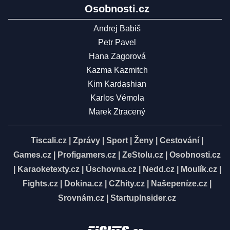
Osobnosti.cz
Andrej Babiš
Petr Pavel
Hana Zagorová
Kazma Kazmitch
Kim Kardashian
Karlos Vémola
Marek Ztracený
Tiscali.cz
|
Zprávy
|
Sport
|
Ženy
|
Cestování
|
Games.cz
|
Profigamers.cz
|
ZeStolu.cz
|
Osobnosti.cz
|
Karaoketexty.cz
|
Úschovna.cz
|
Nedd.cz
|
Moulík.cz
|
Fights.cz
|
Dokina.cz
|
CZhity.cz
|
Našepeníze.cz
|
Srovnám.cz
|
StartupInsider.cz