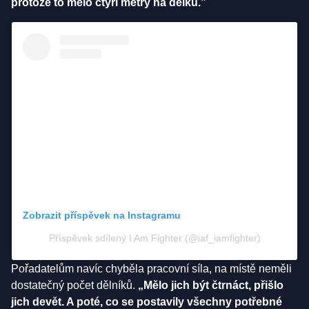
protože to mělo čtyři metry na délku.”
Zobrazit příspěvek na Instagramu
Příspěvek sdílený I Am Fighter (@iaf_iamfighter)
Pořadatelům navíc chyběla pracovní síla, na místě neměli
dostatečný počet dělníků.
„Mělo jich být čtrnáct, přišlo
jich devět. A poté, co se postavily všechny potřebné