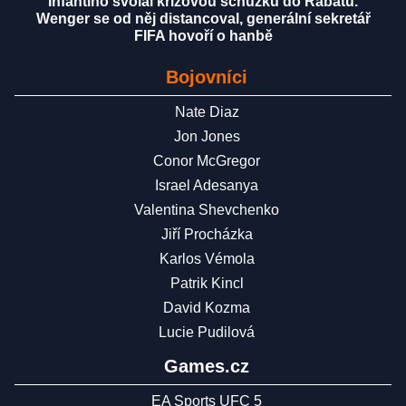
Infantino svolal krizovou schůzku do Rabatu.
Wenger se od něj distancoval, generální sekretář
FIFA hovoří o hanbě
Bojovníci
Nate Diaz
Jon Jones
Conor McGregor
Israel Adesanya
Valentina Shevchenko
Jiří Procházka
Karlos Vémola
Patrik Kincl
David Kozma
Lucie Pudilová
Games.cz
EA Sports UFC 5