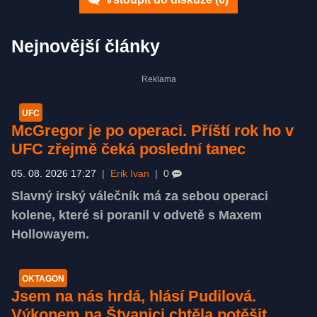
Nejnovější články
UFC
McGregor je po operaci. Příští rok ho v
UFC zřejmě čeká poslední tanec
05. 08. 2026 17:27
|
Erik Ivan
|
0
Slavný irský válečník má za sebou operaci
kolene, které si poranil v odvetě s Maxem
Hollowayem.
OKTAGON
Jsem na nás hrdá, hlásí Pudilová.
Výkonem na Štvanici chtěla potěšit