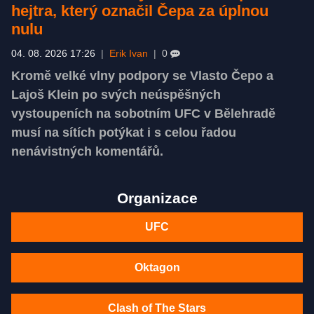
hejtra, který označil Čepa za úplnou
nulu
04. 08. 2026 17:26
|
Erik Ivan
|
0
Kromě velké vlny podpory se Vlasto Čepo a
Lajoš Klein po svých neúspěšných
vystoupeních na sobotním UFC v Bělehradě
musí na sítích potýkat i s celou řadou
nenávistných komentářů.
Organizace
UFC
Oktagon
Clash of The Stars