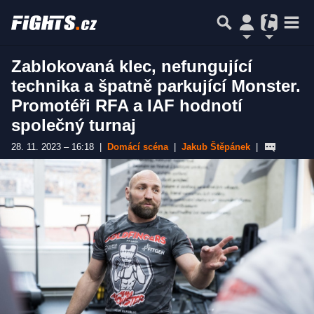
Zablokovaná klec, nefungující
technika a špatně parkující Monster.
Promotéři RFA a IAF hodnotí
společný turnaj
28. 11. 2023 – 16:18
|
Domácí scéna
|
Jakub Štěpánek
|