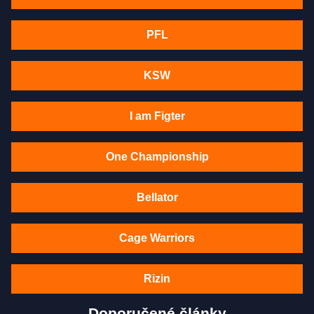
PFL
KSW
I am Figter
One Championship
Bellator
Cage Warriors
Rizin
Doporučené články