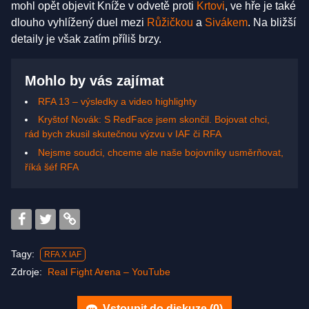
mohl opět objevit Kníže v odvetě proti
Krtovi
, ve hře je také
dlouho vyhlížený duel mezi
Růžičkou
a
Sivákem
. Na bližší
detaily je však zatím příliš brzy.
Mohlo by vás zajímat
RFA 13 – výsledky a video highlighty
Kryštof Novák: S RedFace jsem skončil. Bojovat chci,
rád bych zkusil skutečnou výzvu v IAF či RFA
Nejsme soudci, chceme ale naše bojovníky usměrňovat,
říká šéf RFA
Tagy:
RFA X IAF
Zdroje:
Real Fight Arena – YouTube
Vstoupit do diskuze (
0
)