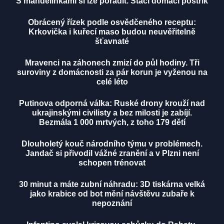
S mandelinkami si lze poradit. Stačí domácí postřik
Obrácený řízek podle osvědčeného receptu:
Krkovička i kuřecí maso budou neuvěřitelně
šťavnaté
Mravenci na záhonech zmizí do půl hodiny. Tři
suroviny z domácnosti za pár korun je vyženou na
celé léto
Putinova odporná válka: Ruské drony krouží nad
ukrajinskými civilisty a bez milosti je zabíjí.
Bezmála 1 000 mrtvých, z toho 179 dětí
Dlouholetý kouč národního týmu v problémech.
Jandač si přivodil vážné zranění a v Plzni není
schopen trénovat
30 minut a máte zubní náhradu: 3D tiskárna velká
jako krabice od bot mění návštěvu zubaře k
nepoznání