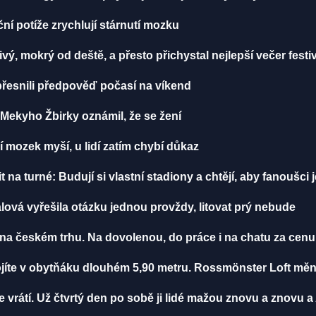
í potíže zrychlují stárnutí mozku
vý, mokrý od deště, a přesto přichystal nejlepší večer festi
řesnili předpověď počasí na víkend
ekyho Žbirky oznámil, že se žení
í mozek myší, u lidí zatím chybí důkaz
 na turné: Budují si vlastní stadiony a chtějí, aby fanoušci j
lová vyřešila otázku jednou provždy, litovat prý nebude
o na českém trhu. Na dovolenou, do práce i na chatu za ce
stojíte v obytňáku dlouhém 5,90 metru. Rossmönster Loft m
 vrátí. Už čtvrtý den po sobě ji lidé mažou znovu a znovu a