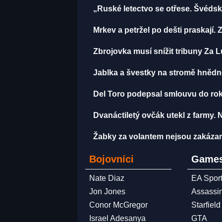
„Ruské letectvo se otřese. Švédsk
Mrkev a petržel po dešti praskají
Zbrojovka musí snížit tribuny Za 
Jablka a švestky na stromě hnědn
Del Toro podepsal smlouvu do roku
Dvanáctiletý ovčák utekl z farmy. 
Žabky za volantem nejsou zakázané
Bojovníci
Games
Nate Diaz
EA Spor
Jon Jones
Assassi
Conor McGregor
Starfield
Israel Adesanya
GTA