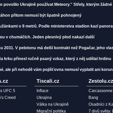
o povolilo Ukrajině používat Meteory.“ Střely, kterým žádné
. Záhon přitom nemusí být špatně pohnojený
Lužánkami o 9 metrů. Podle ministerstva stadion kazí pano
ou v chumáčích. Jeden plesnivý plod nakazí další
 2031. V pelotonu má delší kontrakt než Pogačar, jeho vlas
Na krku přinesl ručně psaný vzkaz, který z něj udělal hrdinu
, ale při nehodě vám pojišťovna nemusí vyplatit ani korun
.cz
Tiscali.cz
Zestolu.c
ts UFC 5
Inflace
Carcassonne
n's Creed
Ukrajina
Bang
Válka na Ukrajině
Osadníci z K
Migrační politika
7 divů světa: