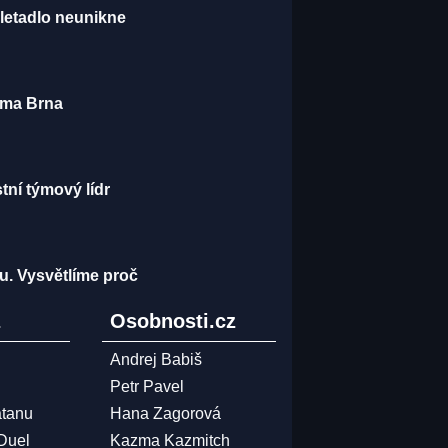
 letadlo neunikne
rama Brna
tní týmový lídr
u. Vysvětlíme proč
z
Osobnosti.cz
Andrej Babiš
Petr Pavel
atanu
Hana Zagorová
 Duel
Kazma Kazmitch