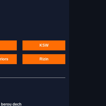
KSW
riors
Rizin
é berou dech