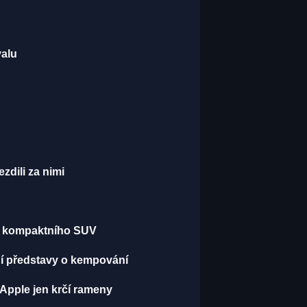
valu
ezdili za nimi
nu kompaktního SUV
ění představy o kempování
 Apple jen krčí rameny