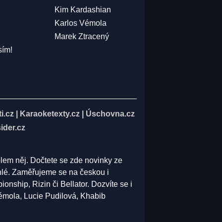
Kim Kardashian
Karlos Vémola
Marek Ztracený
sím!
i.cz
|
Karaoketexty.cz
|
Úschovna.cz
ider.cz
olem něj. Dočtete se zde novinky ze
běhlé. Zaměřujeme se na českou i
ship, Rizin či Bellator. Dozvíte se i
Vémola, Lucie Pudilová, Khabib