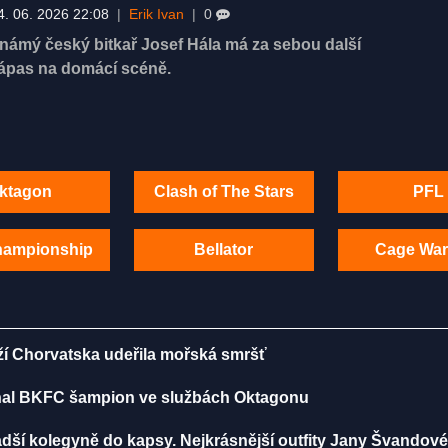
4. 06. 2026 22:08
|
Erik Ivan
|
0
námý český bitkař Josef Hála má za sebou další
ápas na domácí scéně.
ktagon
Clash of The Stars
PFL
hampionship
Bellator
Cage War
ží Chorvatska udeřila mořská smršť
iznal BKFC šampion ve službách Oktagonu
dší kolegyně do kapsy. Nejkrásnější outfity Jany Švandov