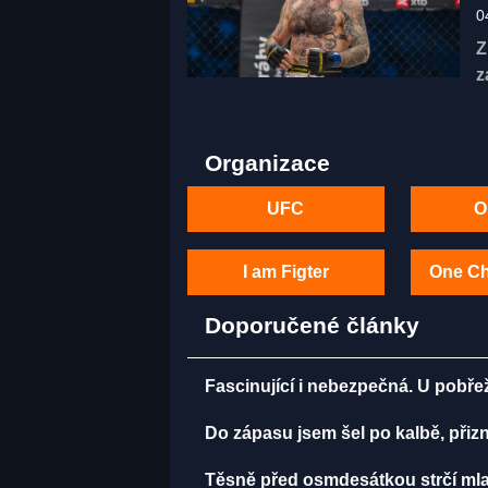
0
Z
z
Organizace
UFC
O
I am Figter
One C
Doporučené články
Fascinující i nebezpečná. U pobře
Do zápasu jsem šel po kalbě, př
Těsně před osmdesátkou strčí mla