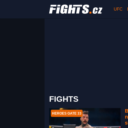
UFC
FIGHTS
B
HEROES GATE 33
n
s