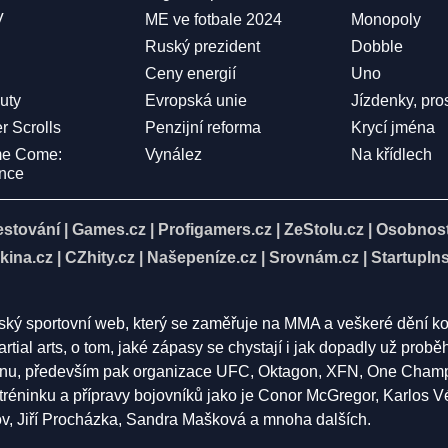
V
ME ve fotbale 2024
Monopoly
Ruský prezident
Dobble
Ceny energií
Uno
Duty
Evropská unie
Jízdenky, pro
r Scrolls
Penzijní reforma
Krycí jména
me Come:
Vynález
Na křídlech
ence
estování
|
Games.cz
|
Profigamers.cz
|
ZeStolu.cz
|
Osobnost
kina.cz
|
CZhity.cz
|
Našepeníze.cz
|
Srovnám.cz
|
StartupIns
eský sportovní web, který se zaměřuje na MMA a veškeré dění k
rtial arts, o tom, jaké zápasy se chystají i jak dopadly už pro
nu, především pak organizace UFC, Oktagon, XFN, One Champion
í tréninku a přípravy bojovníků jako je Conor McGregor, Karlos 
 Jiří Procházka, Sandra Mašková a mnoha dalších.