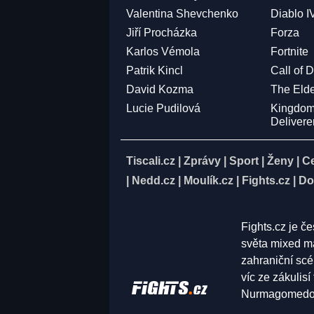
Valentina Shevchenko
Diablo I
Jiří Procházka
Forza
Karlos Vémola
Fortnite
Patrik Kincl
Call of 
David Kozma
The Elde
Lucie Pudilová
Kingdo
Deliver
Tiscali.cz
|
Zprávy
|
Sport
|
Ženy
|
C
|
Nedd.cz
|
Moulík.cz
|
Fights.cz
|
Do
Fights.cz je č
světa mixed ma
zahraniční scé
víc ze zákulis
Nurmagomedov,