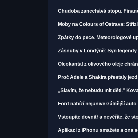
Chudoba zanechává stopu. Finančn
Moby na Colours of Ostrava: Střízli
Zpátky do pece. Meteorologové up
Zásnuby v Londýně: Syn legendy M
Oleokantal z olivového oleje chrán
Proč Adele a Shakira přestaly jezdit
„Slavím, že nebudu mít děti." Kova
Ford nabízí nejuniverzálnější aut
Vstoupíte dovnitř a nevěříte, že 
Aplikaci z iPhonu smažete a ona se