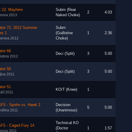
 22: Mayhem
Subm (Rear
2
4:03
Naked Choke)
února 2013
lator 71: 2012 Summer
Subm
es 1
(Guillotine
1
2:36
Choke)
června 2012
ator 66
Deci (Split)
3
5:00
dubna 2012
ator 56
Deci (Split)
3
5:00
října 2011
ator 51
KO/T (Knee)
1
září 2011
FS - Spohn vs. Hawk 2
Decision
5
5:00
(Unanimous)
května 2011
Technical KO
FS - Caged Fury 14
(Doctor
1
1:57
února 2011