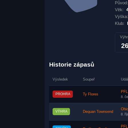
Původ:
Věk:
Výška:
Klub:
Výhr
2
Historie zápasů
Výsledek
Soupeř
Udá
PFL
PROHRA
Ty Flores
8. č
Ohi
VÝHRA
Dequan Townsend
8. ř
PFL