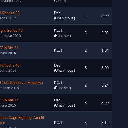
Choke)
července 2017
d Knocks 53
Deci
3
5:00
(Unanimous)
ledna 2017
ight Series 48
KO/T
5
2:02
(Punches)
prosince 2016
C MMA 21
KO/T
2
1:04
ervna 2016
d Knocks 48
Deci
5
5:00
(Unanimous)
ledna 2016
C 53: Spohn vs. Anyanwu
KO/T
2
3:24
(Punches)
rosince 2015
C MMA 17
Deci
3
5:00
(Unanimous)
ervna 2015
lute Cage Fighting: Arnold
sic
KO/T
3
3:12