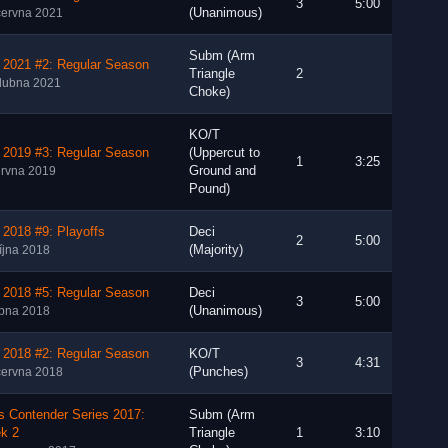
3
5:00
(Unanimous)
června 2021
Subm (Arm
 2021 #2: Regular Season
Triangle
2
dubna 2021
Choke)
KO/T
 2019 #3: Regular Season
(Uppercut to
1
3:25
Ground and
ervna 2019
Pound)
2018 #9: Playoffs
Deci
2
5:00
(Majority)
října 2018
 2018 #5: Regular Season
Deci
3
5:00
(Unanimous)
rpna 2018
 2018 #2: Regular Season
KO/T
3
4:31
(Punches)
června 2018
s Contender Series 2017:
Subm (Arm
k 2
Triangle
1
3:10