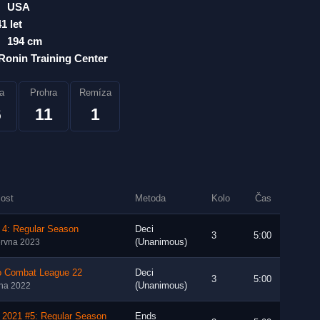
USA
41 let
194 cm
Ronin Training Center
a
Prohra
Remíza
6
11
1
lost
Metoda
Kolo
Čas
 4: Regular Season
Deci
3
5:00
(Unanimous)
ervna 2023
o Combat League 22
Deci
3
5:00
(Unanimous)
íjna 2022
 2021 #5: Regular Season
Ends