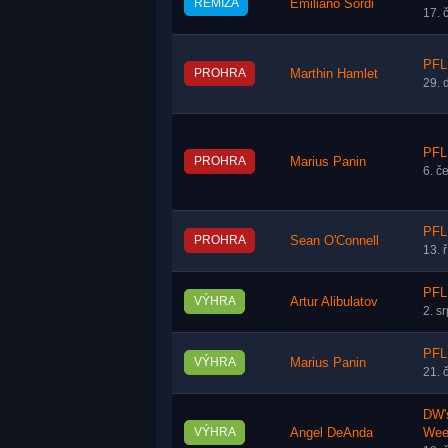
REMÍZA
Emiliano Sordi
17. 
PFL
PROHRA
Marthin Hamlet
29. 
PFL
PROHRA
Marius Panin
6. č
PFL 
PROHRA
Sean O'Connell
13. 
PFL
VÝHRA
Artur Alibulatov
2. s
PFL
VÝHRA
Marius Panin
21. 
DW'
VÝHRA
Angel DeAnda
Wee