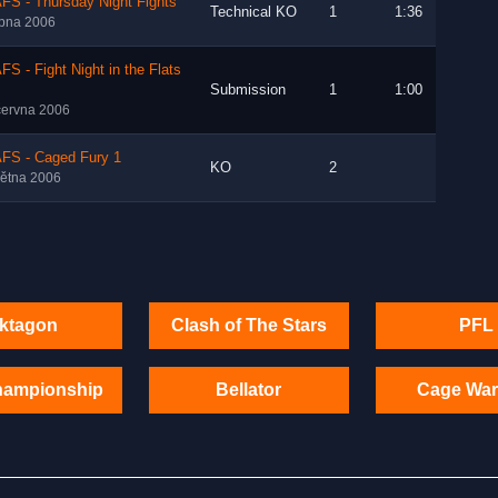
FS - Thursday Night Fights
Technical KO
1
1:36
rpna 2006
S - Fight Night in the Flats
Submission
1
1:00
června 2006
FS - Caged Fury 1
KO
2
větna 2006
ktagon
Clash of The Stars
PFL
hampionship
Bellator
Cage War