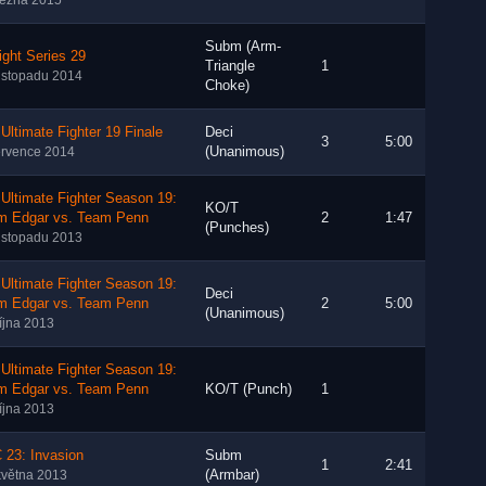
řezna 2015
Subm (Arm-
ight Series 29
Triangle
1
listopadu 2014
Choke)
Ultimate Fighter 19 Finale
Deci
3
5:00
(Unanimous)
ervence 2014
Ultimate Fighter Season 19:
KO/T
m Edgar vs. Team Penn
2
1:47
(Punches)
listopadu 2013
Ultimate Fighter Season 19:
Deci
m Edgar vs. Team Penn
2
5:00
(Unanimous)
října 2013
Ultimate Fighter Season 19:
m Edgar vs. Team Penn
KO/T (Punch)
1
října 2013
 23: Invasion
Subm
1
2:41
(Armbar)
května 2013