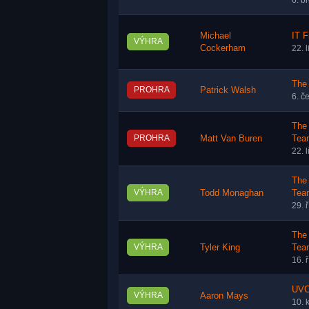
6. b
Michael
IT F
VÝHRA
Cockerham
22. 
The 
PROHRA
Patrick Walsh
6. č
The 
PROHRA
Matt Van Buren
Tea
22. 
The 
VÝHRA
Todd Monaghan
Tea
29. 
The 
VÝHRA
Tyler King
Tea
16. 
UVC
VÝHRA
Aaron Mays
10. 