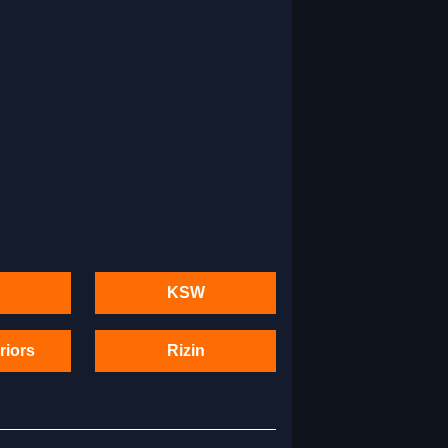
KSW
riors
Rizin