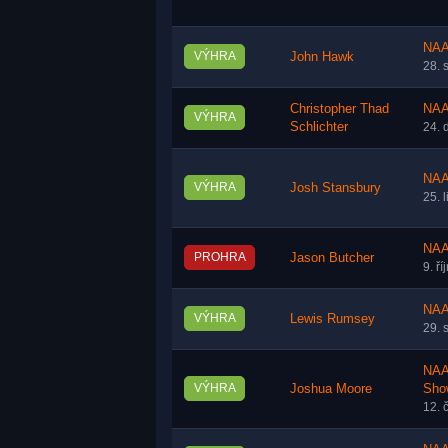
NAA
VÝHRA
John Hawk
28. 
Christopher Thad
NAA
VÝHRA
Schlichter
24. 
NAA
VÝHRA
Josh Stansbury
25. 
NAA
PROHRA
Jason Butcher
9. ř
NAA
VÝHRA
Lewis Rumsey
29. 
NAA
VÝHRA
Joshua Moore
Sho
12. 