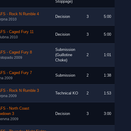
Stoppage)
FS - Rock N Rumble 4
Decision
3
5:00
srpna 2010
FS - Caged Fury 11
Decision
3
5:00
dubna 2010
Submission
FS - Caged Fury 8
(Guillotine
2
1:01
listopadu 2009
Choke)
FS - Caged Fury 7
Submission
2
1:38
íjna 2009
FS - Rock N Rumble 3
Technical KO
2
1:53
srpna 2009
FS - North Coast
wdown 3
Decision
3
3:00
června 2009