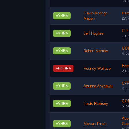
18. 
Flavio Rodrigo
Har
VÝHRA
Magon
27. 
IT F
VÝHRA
Jeff Hughes
10. 
GOT
VÝHRA
Robert Morrow
4. č
Har
PROHRA
Rodney Wallace
29. 
CFF
VÝHRA
Azunna Anyanwu
4. p
GOT
VÝHRA
Lewis Rumsey
6. č
Abso
VÝHRA
Marcus Finch
Clas