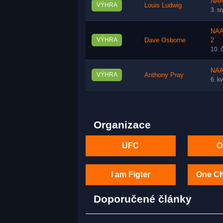
NAA
VÝHRA
Louis Ludwig
3. s
NAAF
VÝHRA
Dave Osborne
2
10. 
NAA
VÝHRA
Anthony Pray
6. k
Organizace
UFC
O
I am Figter
One C
Doporučené články