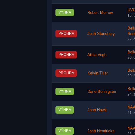
UVC
VÝHRA
Robert Morrow
16. 
Bel
PROHRA
Josh Stansbury
Seri
22. 
Bell
PROHRA
Attila Vegh
20. 
Bell
PROHRA
Kelvin Tiller
29. 
Bell
VÝHRA
Dane Bonnigson
24. 
NAA
VÝHRA
John Hawk
21. 
NAA
VÝHRA
Josh Hendricks
26. 