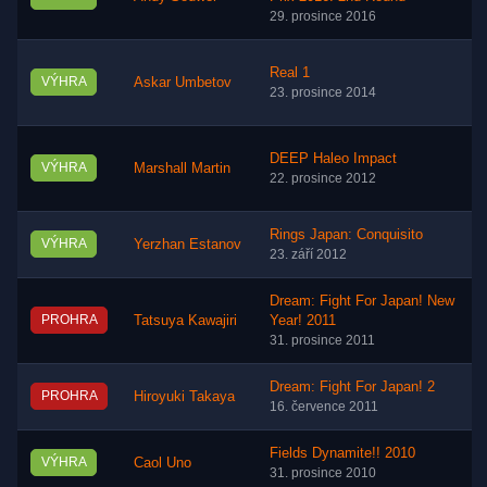
29. prosince 2016
Real 1
VÝHRA
Askar Umbetov
23. prosince 2014
DEEP Haleo Impact
VÝHRA
Marshall Martin
22. prosince 2012
Rings Japan: Conquisito
VÝHRA
Yerzhan Estanov
23. září 2012
Dream: Fight For Japan! New
PROHRA
Tatsuya Kawajiri
Year! 2011
31. prosince 2011
Dream: Fight For Japan! 2
PROHRA
Hiroyuki Takaya
16. července 2011
Fields Dynamite!! 2010
VÝHRA
Caol Uno
31. prosince 2010