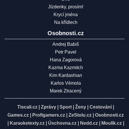
Jízdenky, prosím!
Krycí jména
Na křídlech
Osobnosti.cz
Andrej Babiš
Petr Pavel
Hana Zagorová
Kazma Kazmitch
Kim Kardashian
Karlos Vémola
Marek Ztracený
Tiscali.cz
|
Zprávy
|
Sport
|
Ženy
|
Cestování
|
Games.cz
|
Profigamers.cz
|
ZeStolu.cz
|
Osobnosti.cz
|
Karaoketexty.cz
|
Úschovna.cz
|
Nedd.cz
|
Moulík.cz
|