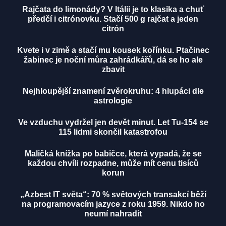
Rajčata do limonády? V Itálii je to klasika a chuť
předčí i citrónovku. Stačí 500 g rajčat a jeden
citrón
Kvete i v zimě a stačí mu kousek kořínku. Ptačinec
žabinec je noční můra zahrádkářů, dá se ho ale
zbavit
Nejhloupější znamení zvěrokruhu: 4 hlupáci dle
astrologie
Ve vzduchu vydržel jen devět minut. Let Tu-154 se
115 lidmi skončil katastrofou
Maličká knížka po babičce, která vypadá, že se
každou chvíli rozpadne, může mít cenu tisíců
korun
„Azbest IT světa“: 70 % světových transakcí běží
na programovacím jazyce z roku 1959. Nikdo ho
neumí nahradit