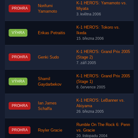
K-1 HERO'S: Yamamoto vs.
Norifumi
PROHRA
Miyata
Yamamoto
3. května 2006
K-1 HERO'S: Tokoro vs.
VÝHRA
Erikas Petraitis
Ikeda
15. března 2006
K-1 HERO'S: Grand Prix 2005
PROHRA
Genki Sudo
(Stage 2)
7. září 2005
K-1 HERO'S: Grand Prix 2005
Shamil
VÝHRA
(Stage 1)
Gaydarbekov
6. července 2005
K-1 HERO'S: LeBanner vs.
Ian James
PROHRA
Akiyama
Schaffa
26. března 2005
Rumble On The Rock 6: Penn
PROHRA
Royler Gracie
vs. Gracie
20. listopadu 2004