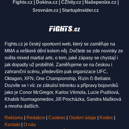
Fights.cz
|
Dokina.cz
|
CZhity.cz
|
Našepeníze.cz
|
Srovnám.cz
|
StartupInsider.cz
Fights.cz je český sportovní web, který se zaměřuje na
MMA a veškeré dění kolem něj. Dočtete se zde novinky ze
světa mixed martial arts, o tom, jaké zápasy se chystají i
jak dopadly už proběhlé. Zaměřujeme se na českou i
zahraniční scénu, především pak organizace UFC,
Oktagon, XFN, One Championship, Rizin či Bellator.
Dozvíte se i víc ze zákulisí tréninku a přípravy bojovníků
jako je Conor McGregor, Karlos Vémola, Lucie Pudilová,
Khabib Nurmagomedov, Jiří Procházka, Sandra Mašková
a mnoha dalších.
Reklama
|
Redakce
|
Cookies
|
Osobní údaje
|
Kodex
|
Kontakt
|
O nás