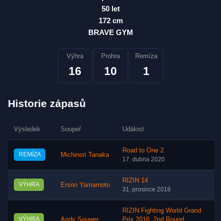
50 let
172 cm
BRAVE GYM
Výhra
Prohra
Remíza
16
10
1
Historie zápasů
Výsledek
Soupeř
Událost
Road to One 2
REMÍZA
Michinori Tanaka
17. dubna 2020
RIZIN 14
VÝHRA
Erson Yamamoto
31. prosince 2018
RIZIN Fighting World Grand
VÝHRA
Andy Souwer
Prix 2016: 2nd Round