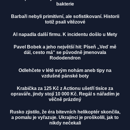
bakterie
Barbaři nebyli primitivní, ale sofistikovaní. Historii
totiž psali vítězové
AI napadla další firmu. K incidentu došlo u Mety
Pavel Bobek a jeho největší hit: Píseň „Veď mě
dál, cesto má“ se původně jmenovala
Rododendron
Odlehčete v létě svým nohám aneb tipy na
vzdušné pánské boty
Krabička za 125 Kč z Actionu ušetří tisíce za
opraváře, jindy stojí 10 000 Kč. Regál s nářadím je
věčně prázdný
Rusko zjistilo, že éra bitevních helikoptér skončila,
a pomalu je vyřazuje. Ukrajinci je proškolili, jak to
nikdy nečekali