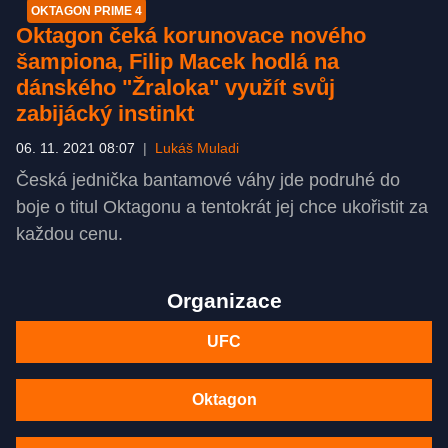
OKTAGON PRIME 4
Oktagon čeká korunovace nového
šampiona, Filip Macek hodlá na
dánského "Žraloka" využít svůj
zabijácký instinkt
06. 11. 2021 08:07
|
Lukáš Muladi
Česká jednička bantamové váhy jde podruhé do
boje o titul Oktagonu a tentokrát jej chce ukořistit za
každou cenu.
Organizace
UFC
Oktagon