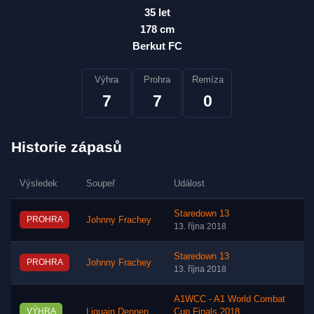
35 let
178 cm
Berkut FC
Výhra
Prohra
Remíza
7
7
0
Historie zápasů
Výsledek
Soupeř
Událost
Staredown 13
PROHRA
Johnny Frachey
13. října 2018
Staredown 13
PROHRA
Johnny Frachey
13. října 2018
A1WCC - A1 World Combat
VÝHRA
Liquain Dennen
Cup Finals 2018