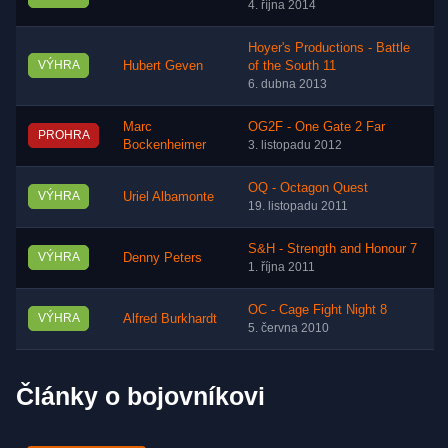
4. října 2014
Hoyer's Productions - Battle
VÝHRA
Hubert Geven
of the South 11
6. dubna 2013
Marc
OG2F - One Gate 2 Far
PROHRA
Bockenheimer
3. listopadu 2012
OQ - Octagon Quest
VÝHRA
Uriel Albamonte
19. listopadu 2011
S&H - Strength and Honour 7
VÝHRA
Denny Peters
1. října 2011
OC - Cage Fight Night 8
VÝHRA
Alfred Burkhardt
5. června 2010
Články o bojovníkovi