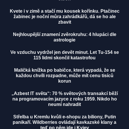
Kvete i v zimě a stačí mu kousek kořínku. Ptačinec
žabinec je noční můra zahrádkářů, dá se ho ale
zbavit
Nejhloupější znamení zvěrokruhu: 4 hlupáci dle
astrologie
Ve vzduchu vydržel jen devět minut. Let Tu-154 se
115 lidmi skončil katastrofou
Maličká knížka po babičce, která vypadá, že se
každou chvíli rozpadne, může mít cenu tisíců
korun
„Azbest IT světa“: 70 % světových transakcí běží
na programovacím jazyce z roku 1959. Nikdo ho
neumí nahradit
Střelba u Kremlu kvůli e-shopu za biliony, Putin
panikaří. Wildberries ovládají kavkazské klany a
teď po něm jde i Kyjev