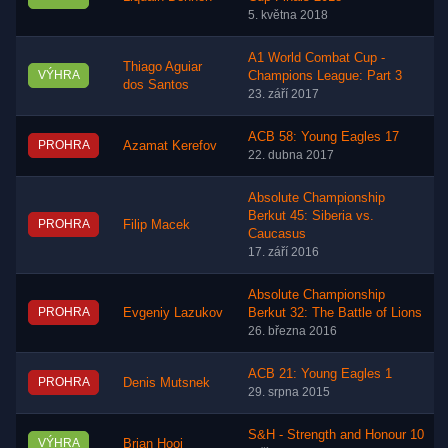
5. května 2018
A1 World Combat Cup -
Thiago Aguiar
VÝHRA
Champions League: Part 3
dos Santos
23. září 2017
ACB 58: Young Eagles 17
PROHRA
Azamat Kerefov
22. dubna 2017
Absolute Championship
Berkut 45: Siberia vs.
PROHRA
Filip Macek
Caucasus
17. září 2016
Absolute Championship
PROHRA
Evgeniy Lazukov
Berkut 32: The Battle of Lions
26. března 2016
ACB 21: Young Eagles 1
PROHRA
Denis Mutsnek
29. srpna 2015
S&H - Strength and Honour 10
VÝHRA
Brian Hooi