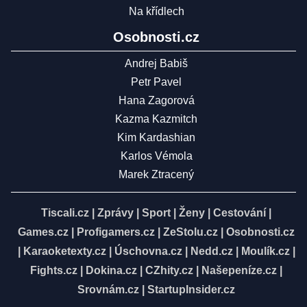
Na křídlech
Osobnosti.cz
Andrej Babiš
Petr Pavel
Hana Zagorová
Kazma Kazmitch
Kim Kardashian
Karlos Vémola
Marek Ztracený
Tiscali.cz
|
Zprávy
|
Sport
|
Ženy
|
Cestování
|
Games.cz
|
Profigamers.cz
|
ZeStolu.cz
|
Osobnosti.cz
|
Karaoketexty.cz
|
Úschovna.cz
|
Nedd.cz
|
Moulík.cz
|
Fights.cz
|
Dokina.cz
|
CZhity.cz
|
Našepeníze.cz
|
Srovnám.cz
|
StartupInsider.cz