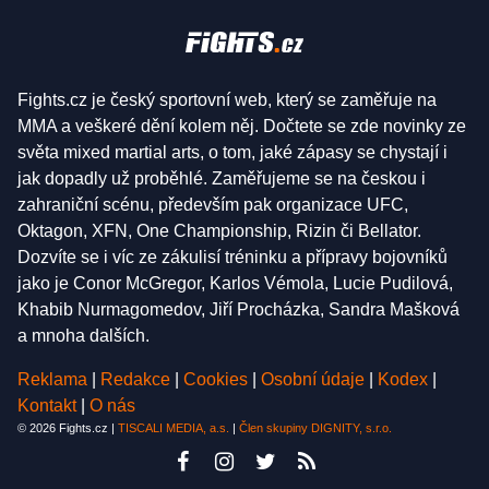
Fights.cz je český sportovní web, který se zaměřuje na
MMA a veškeré dění kolem něj. Dočtete se zde novinky ze
světa mixed martial arts, o tom, jaké zápasy se chystají i
jak dopadly už proběhlé. Zaměřujeme se na českou i
zahraniční scénu, především pak organizace UFC,
Oktagon, XFN, One Championship, Rizin či Bellator.
Dozvíte se i víc ze zákulisí tréninku a přípravy bojovníků
jako je Conor McGregor, Karlos Vémola, Lucie Pudilová,
Khabib Nurmagomedov, Jiří Procházka, Sandra Mašková
a mnoha dalších.
Reklama
|
Redakce
|
Cookies
|
Osobní údaje
|
Kodex
|
Kontakt
|
O nás
© 2026 Fights.cz |
TISCALI MEDIA, a.s.
|
Člen skupiny DIGNITY, s.r.o.