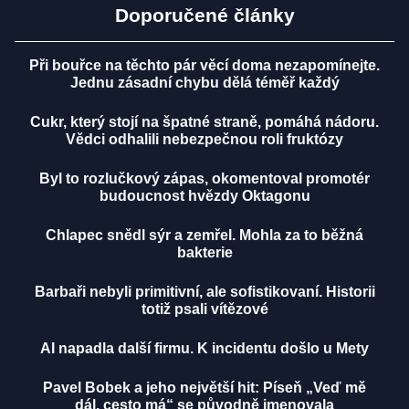
Doporučené články
Při bouřce na těchto pár věcí doma nezapomínejte.
Jednu zásadní chybu dělá téměř každý
Cukr, který stojí na špatné straně, pomáhá nádoru.
Vědci odhalili nebezpečnou roli fruktózy
Byl to rozlučkový zápas, okomentoval promotér
budoucnost hvězdy Oktagonu
Chlapec snědl sýr a zemřel. Mohla za to běžná
bakterie
Barbaři nebyli primitivní, ale sofistikovaní. Historii
totiž psali vítězové
AI napadla další firmu. K incidentu došlo u Mety
Pavel Bobek a jeho největší hit: Píseň „Veď mě
dál, cesto má“ se původně jmenovala