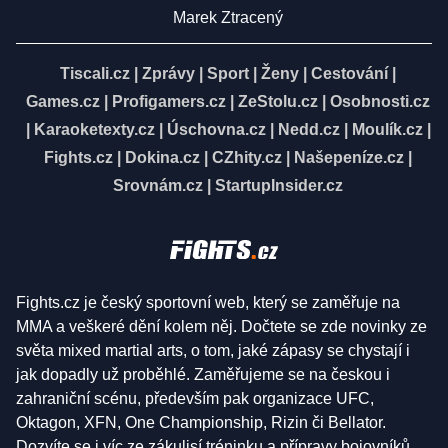
Marek Ztracený
Tiscali.cz
|
Zprávy
|
Sport
|
Ženy
|
Cestování
|
Games.cz
|
Profigamers.cz
|
ZeStolu.cz
|
Osobnosti.cz
|
Karaoketexty.cz
|
Úschovna.cz
|
Nedd.cz
|
Moulík.cz
|
Fights.cz
|
Dokina.cz
|
CZhity.cz
|
Našepeníze.cz
|
Srovnám.cz
|
StartupInsider.cz
Fights.cz je český sportovní web, který se zaměřuje na
MMA a veškeré dění kolem něj. Dočtete se zde novinky ze
světa mixed martial arts, o tom, jaké zápasy se chystají i
jak dopadly už proběhlé. Zaměřujeme se na českou i
zahraniční scénu, především pak organizace UFC,
Oktagon, XFN, One Championship, Rizin či Bellator.
Dozvíte se i víc ze zákulisí tréninku a přípravy bojovníků