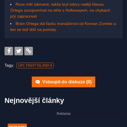
Ruce měl zlámané, takže kryl údery raději hlavou.
Ortega zavzpomínal na střet s Hollowayem, na chybách
prý zapracoval
Brian Ortega dal facku manažerovi od Korean Zombie a
ten se teď těší na pomstu
Tagy:
UFC FIGHT ISLAND 6
Vstoupit do diskuze (
0
)
Nejnovější články