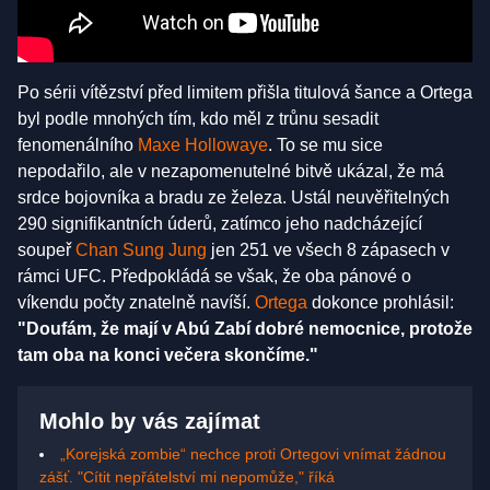
Po sérii vítězství před limitem přišla titulová šance a Ortega
byl podle mnohých tím, kdo měl z trůnu sesadit
fenomenálního
Maxe Hollowaye
. To se mu sice
nepodařilo, ale v nezapomenutelné bitvě ukázal, že má
srdce bojovníka a bradu ze železa. Ustál neuvěřitelných
290 signifikantních úderů, zatímco jeho nadcházející
soupeř
Chan Sung Jung
jen 251 ve všech 8 zápasech v
rámci UFC. Předpokládá se však, že oba pánové o
víkendu počty znatelně navíší.
Ortega
dokonce prohlásil:
"Doufám, že mají v Abú Zabí dobré nemocnice, protože
tam oba na konci večera skončíme."
Mohlo by vás zajímat
„Korejská zombie“ nechce proti Ortegovi vnímat žádnou
zášť. "Cítit nepřátelství mi nepomůže," říká