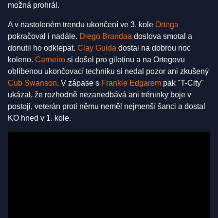
možná prohrál.
A v nastoleném trendu ukončení ve 3. kole
Ortega
pokračoval i nadále.
Diego Brandaa
doslova smotal a
donutil ho odklepat.
Clay Guida
dostal na dobrou noc
koleno.
Carneiro
si došel pro gilotinu a na Ortegovu
oblíbenou ukončovací techniku si nedal pozor ani zkušený
Cub Swanson
. V zápase s
Frankie Edgarem
pak "T-City"
ukázal, že rozhodně nezanedbává ani tréninky boje v
postoji, veterán proti němu neměl nejmenší šanci a dostal
KO hned v 1. kole.