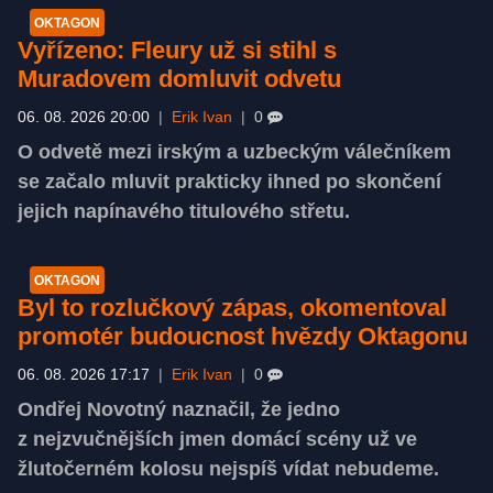
OKTAGON
Vyřízeno: Fleury už si stihl s
Muradovem domluvit odvetu
06. 08. 2026 20:00
|
Erik Ivan
|
0
O odvetě mezi irským a uzbeckým válečníkem
se začalo mluvit prakticky ihned po skončení
jejich napínavého titulového střetu.
OKTAGON
Byl to rozlučkový zápas, okomentoval
promotér budoucnost hvězdy Oktagonu
06. 08. 2026 17:17
|
Erik Ivan
|
0
Ondřej Novotný naznačil, že jedno
z nejzvučnějších jmen domácí scény už ve
žlutočerném kolosu nejspíš vídat nebudeme.