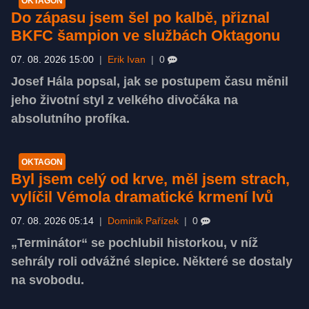
OKTAGON
Do zápasu jsem šel po kalbě, přiznal
BKFC šampion ve službách Oktagonu
07. 08. 2026 15:00
|
Erik Ivan
|
0
Josef Hála popsal, jak se postupem času měnil
jeho životní styl z velkého divočáka na
absolutního profíka.
OKTAGON
Byl jsem celý od krve, měl jsem strach,
vylíčil Vémola dramatické krmení lvů
07. 08. 2026 05:14
|
Dominik Pařízek
|
0
„Terminátor“ se pochlubil historkou, v níž
sehrály roli odvážné slepice. Některé se dostaly
na svobodu.