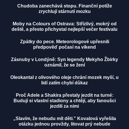
Chudoba zanechává stopu. Finanční potíže
zrychlují stárnutí mozku
Moby na Colours of Ostrava: Střízlivý, mokrý od
deště, a přesto přichystal nejlepší večer festivalu
Zpátky do pece. Meteorologové upřesnili
předpověď počasí na víkend
Zásnuby v Londýně: Syn legendy Mekyho Žbirky
oznámil, že se žení
Oleokantal z olivového oleje chrání mozek myší, u
lidí zatím chybí důkaz
Proč Adele a Shakira přestaly jezdit na turné:
Budují si vlastní stadiony a chtějí, aby fanoušci
jezdili za nimi
„Slavím, že nebudu mít děti." Kovalová vyřešila
otázku jednou provždy, litovat prý nebude