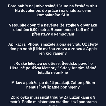
Ford nabízí nejuniverzálnější auto na českém trhu.
Na dovolenou, do práce i na chatu za cenu
kompaktního SUV
Vstoupíte dovnitř a nevěříte, že stojíte v obytňáku
dlouhém 5,90 metru. Rossmönster Loft mění
představy o kempování
Aplikaci z iPhonu smažete a ona se vrátí. Už čtvrtý
den po sobě ji lidé mažou znovu a znovu a Apple
jen krčí rameny
„Ruské letectvo se otřese. Švédsko povolilo
Ukrajině používat Meteory.“ Střely, kterým žádné
letadlo neunikne
Mrkev a petržel po dešti praskají. Záhon přitom
nemusí být špatně pohnojený
Zbrojovka musí snížit tribuny Za Lužánkami o 9
metrů. Podle ministerstva stadion kazí panorama