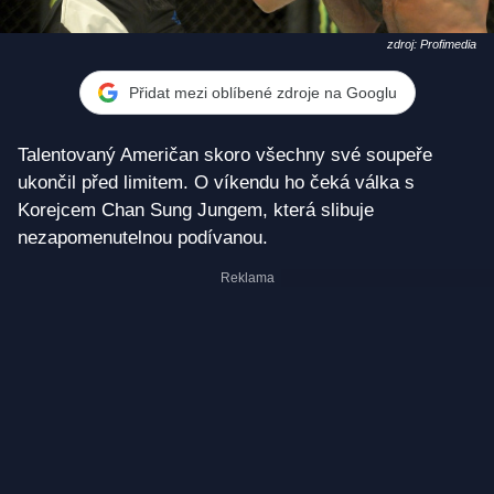
zdroj: Profimedia
Přidat mezi oblíbené zdroje na Googlu
Talentovaný Američan skoro všechny své soupeře
ukončil před limitem. O víkendu ho čeká válka s
Korejcem Chan Sung Jungem, která slibuje
nezapomenutelnou podívanou.