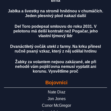
Brna
Jablka a švestky na stromě hnědnou v chumáčích.
Jeden plesnivý plod nakazí další
Del Toro podepsal smlouvu do roku 2031. V
pelotonu má delší kontrakt než Pogačar, jeho
vlastní týmový lídr
Dvanáctiletý ovčák utekl z farmy. Na krku přinesl
ručně psaný vzkaz, který z něj udělal hrdinu
Žabky za volantem nejsou zakázané, ale při
nehodě vám pojišťovna nemusí vyplatit ani
korunu. Vysvětlíme proč
Bojovníci
Nate Diaz
Jon Jones
Conor McGregor