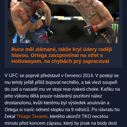
Ruce měl zlámané, takže kryl údery raději
hlavou. Ortega zavzpomínal na střet s
Hollowayem, na chybách prý zapracoval
V UFC se poprvé představil v červenci 2014. V postoji se
mu tehdy ještě příliš bojovat nechtělo, a tak vlezl soupeři
do zad a nasadil mu ve stoje rear-naked-choke. Kaňku na
jeho výkonu dělá pouze následný pozitivní nález
drostanolonu, kvůli kterému byl výsledek anulován a
Ortega si navíc odnesl stopku na 9 měsíců. Po návratu ho
čekal
Thiago Tavares,
kterého ukončil TKO necelou
minutu před koncem zápasu, který by jinak na body dost