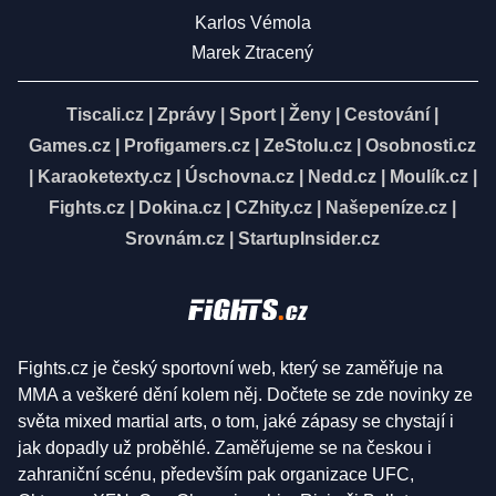
Karlos Vémola
Marek Ztracený
Tiscali.cz
|
Zprávy
|
Sport
|
Ženy
|
Cestování
|
Games.cz
|
Profigamers.cz
|
ZeStolu.cz
|
Osobnosti.cz
|
Karaoketexty.cz
|
Úschovna.cz
|
Nedd.cz
|
Moulík.cz
|
Fights.cz
|
Dokina.cz
|
CZhity.cz
|
Našepeníze.cz
|
Srovnám.cz
|
StartupInsider.cz
Fights.cz je český sportovní web, který se zaměřuje na
MMA a veškeré dění kolem něj. Dočtete se zde novinky ze
světa mixed martial arts, o tom, jaké zápasy se chystají i
jak dopadly už proběhlé. Zaměřujeme se na českou i
zahraniční scénu, především pak organizace UFC,