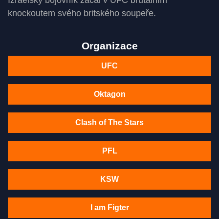
Izraelský bojovník začal v UFC brutálním
knockoutem svého britského soupeře.
Organizace
UFC
Oktagon
Clash of The Stars
PFL
KSW
I am Figter