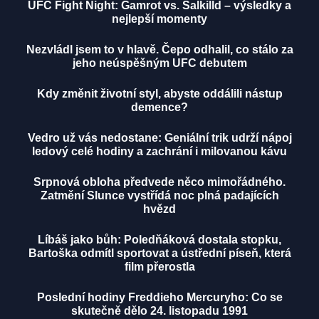
UFC Fight Night: Gamrot vs. Salkilld – výsledky a
nejlepší momenty
Nezvládl jsem to v hlavě. Čepo odhalil, co stálo za
jeho neúspěšným UFC debutem
Kdy změnit životní styl, abyste oddálili nástup
demence?
Vedro už vás nedostane: Geniální trik udrží nápoj
ledový celé hodiny a zachrání i milovanou kávu
Srpnová obloha předvede něco mimořádného.
Zatmění Slunce vystřídá noc plná padajících
hvězd
Líbáš jako bůh: Poledňáková dostala stopku,
Bartoška odmítl sportovat a ústřední píseň, která
film přerostla
Poslední hodiny Freddieho Mercuryho: Co se
skutečně dělo 24. listopadu 1991