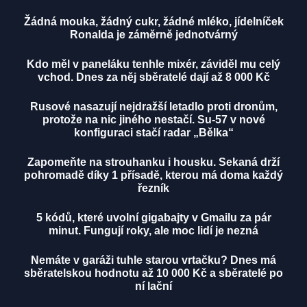
Žádná mouka, žádný cukr, žádné mléko, jídelníček
Ronalda je záměrně jednotvárný
Kdo měl v paneláku tenhle mixér, záviděl mu celý
vchod. Dnes za něj sběratelé dají až 8 000 Kč
Rusové nasazují nejdražší letadlo proti dronům,
protože na nic jiného nestačí. Su-57 v nové
konfiguraci stačí radar „Bělka“
Zapomeňte na strouhanku i housku. Sekaná drží
pohromadě díky 1 přísadě, kterou má doma každý
řezník
5 kódů, které uvolní gigabajty v Gmailu za pár
minut. Fungují roky, ale moc lidí je nezná
Nemáte v garáži tuhle starou vrtačku? Dnes má
sběratelskou hodnotu až 10 000 Kč a sběratelé po
ní lační