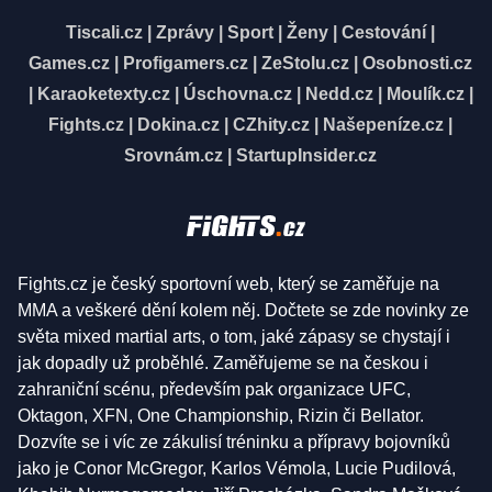
Tiscali.cz
|
Zprávy
|
Sport
|
Ženy
|
Cestování
|
Games.cz
|
Profigamers.cz
|
ZeStolu.cz
|
Osobnosti.cz
|
Karaoketexty.cz
|
Úschovna.cz
|
Nedd.cz
|
Moulík.cz
|
Fights.cz
|
Dokina.cz
|
CZhity.cz
|
Našepeníze.cz
|
Srovnám.cz
|
StartupInsider.cz
Fights.cz je český sportovní web, který se zaměřuje na
MMA a veškeré dění kolem něj. Dočtete se zde novinky ze
světa mixed martial arts, o tom, jaké zápasy se chystají i
jak dopadly už proběhlé. Zaměřujeme se na českou i
zahraniční scénu, především pak organizace UFC,
Oktagon, XFN, One Championship, Rizin či Bellator.
Dozvíte se i víc ze zákulisí tréninku a přípravy bojovníků
jako je Conor McGregor, Karlos Vémola, Lucie Pudilová,