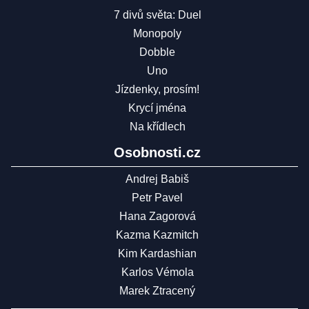
7 divů světa: Duel
Monopoly
Dobble
Uno
Jízdenky, prosím!
Krycí jména
Na křídlech
Osobnosti.cz
Andrej Babiš
Petr Pavel
Hana Zagorová
Kazma Kazmitch
Kim Kardashian
Karlos Vémola
Marek Ztracený