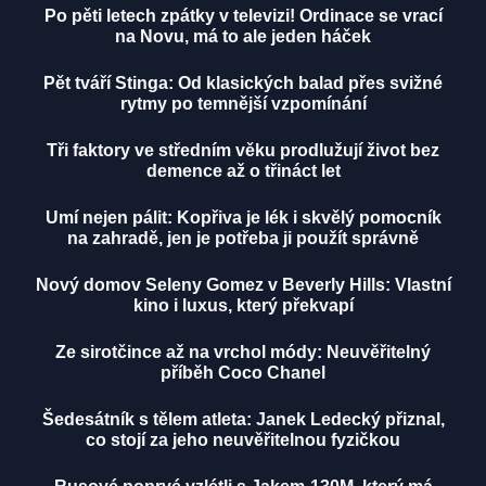
Po pěti letech zpátky v televizi! Ordinace se vrací
na Novu, má to ale jeden háček
Pět tváří Stinga: Od klasických balad přes svižné
rytmy po temnější vzpomínání
Tři faktory ve středním věku prodlužují život bez
demence až o třináct let
Umí nejen pálit: Kopřiva je lék i skvělý pomocník
na zahradě, jen je potřeba ji použít správně
Nový domov Seleny Gomez v Beverly Hills: Vlastní
kino i luxus, který překvapí
Ze sirotčince až na vrchol módy: Neuvěřitelný
příběh Coco Chanel
Šedesátník s tělem atleta: Janek Ledecký přiznal,
co stojí za jeho neuvěřitelnou fyzičkou