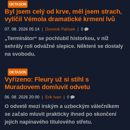
OKTAGON
Byl jsem celý od krve, měl jsem strach,
vylíčil Vémola dramatické krmení lvů
07. 08. 2026 05:14
|
Dominik Pařízek
|
0
„Terminátor“ se pochlubil historkou, v níž
sehrály roli odvážné slepice. Některé se dostaly
na svobodu.
OKTAGON
Vyřízeno: Fleury už si stihl s
Muradovem domluvit odvetu
06. 08. 2026 20:00
|
Erik Ivan
|
0
O odvetě mezi irským a uzbeckým válečníkem
se začalo mluvit prakticky ihned po skončení
jejich napínavého titulového střetu.