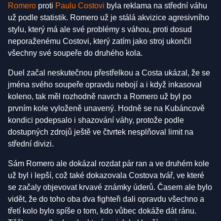
Romero
proti
Paulu Costovi
byla reklama na střední váhu
už podle statistik. Romero už je stálá akvizice agresivního
stylu, který má ale své problémy s váhou, proti dosud
neporaženému Costovi, který zatím jako stroj ukončil
všechny své soupeře do druhého kola.
Duel začal neskutečnou přestřelkou a Costa ukázal, že se
jména svého soupeře opravdu nebojí a i když inkasoval
koleno, tak měl rozhodně navrch a Romero už byl po
prvním kole vyloženě unavený. Hodně se na Kubáncově
kondici podepsalo i shazování váhy, protože podle
dostupných zdrojů ještě ve čtvrtek nesplňoval limit na
střední divizi.
Sám Romero ale dokázal rozdat pár ran a ve druhém kole
už byl i lepší, což také dokazovala Costova tvář, ve které
se začaly objevovat krvavé známky úderů. Časem ale bylo
vidět, že do toho oba dva fighteři dali opravdu všechno a
třetí kolo bylo spíše o tom, kdo vůbec dokáže dát ránu.