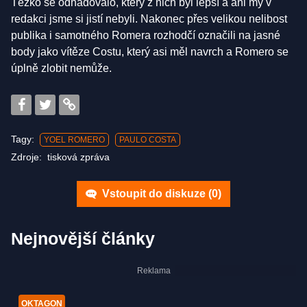
Těžko se odhadovalo, který z nich byl lepší a ani my v
redakci jsme si jistí nebyli. Nakonec přes velikou nelibost
publika i samotného Romera rozhodčí označili na jasné
body jako vítěze Costu, který asi měl navrch a Romero se
úplně zlobit nemůže.
Tagy:
YOEL ROMERO
PAULO COSTA
Zdroje:
tisková zpráva
Vstoupit do diskuze (
0
)
Nejnovější články
OKTAGON