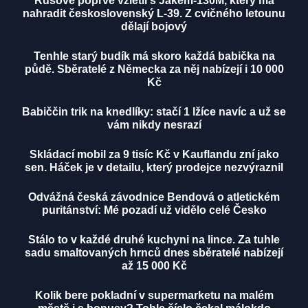
Rusové poprvé vzlétli s Jakem-130M, který má
nahradit československý L-39. Z cvičného letounu
dělají bojový
Tenhle starý budík má skoro každá babička na
půdě. Sběratelé z Německa za něj nabízejí i 10 000
Kč
Babiččin trik na knedlíky: stačí 1 lžíce navíc a už se
vám nikdy nesrazí
Skládací mobil za 9 tisíc Kč v Kauflandu zní jako
sen. Háček je v detailu, který prodejce nezvýraznil
Odvážná česká závodnice Bendová o atletickém
puritánství: Mé pozadí už vidělo celé Česko
Stálo to v každé druhé kuchyni na lince. Za tuhle
sadu smaltovaných hrnců dnes sběratelé nabízejí
až 15 000 Kč
Kolik bere pokladní v supermarketu na malém