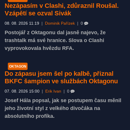
Nezápasím v Clashi, zdůraznil Roušal.
Vzápětí se ozval Sivák
08. 08. 2026 11:19
|
Dominik Pařízek
|
0
Postojář z Oktagonu dal jasně najevo, že
trashtalk má své hranice. Slova o Clashi
vyprovokovala hvězdu RFA.
OKTAGON
Do zápasu jsem šel po kalbě, přiznal
BKFC šampion ve službách Oktagonu
07. 08. 2026 15:00
|
Erik Ivan
|
0
Josef Hála popsal, jak se postupem času měnil
jeho životní styl z velkého divočáka na
absolutního profíka.