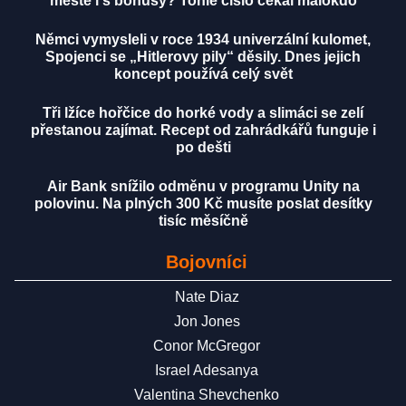
městě i s bonusy? Tohle číslo čekal málokdo
Němci vymysleli v roce 1934 univerzální kulomet,
Spojenci se „Hitlerovy pily“ děsily. Dnes jejich
koncept používá celý svět
Tři lžíce hořčice do horké vody a slimáci se zelí
přestanou zajímat. Recept od zahrádkářů funguje i
po dešti
Air Bank snížilo odměnu v programu Unity na
polovinu. Na plných 300 Kč musíte poslat desítky
tisíc měsíčně
Bojovníci
Nate Diaz
Jon Jones
Conor McGregor
Israel Adesanya
Valentina Shevchenko