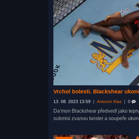
Vrchol bolesti. Blackshear ukon
13. 08. 2023 13:59
|
Antonín Klas
|
0
Da'mon Blackshear předvedl jako teprve
submisi zvanou twister a soupeře ukonči
A