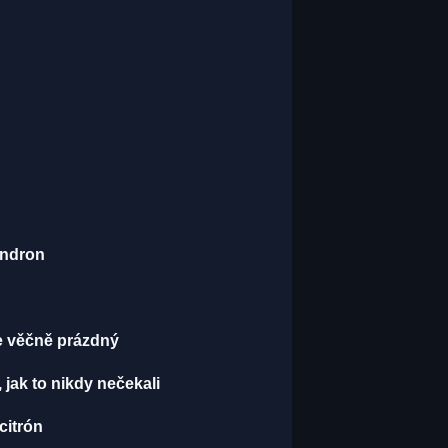
endron
je věčně prázdný
, jak to nikdy nečekali
 citrón