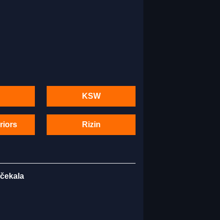
KSW
riors
Rizin
 čekala