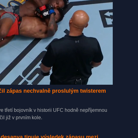
čil zápas nechvalně proslulým twisterem
 třetí bojovník v historii UFC hodně nepříjemnou
l již v prvním kole.
desanya tipuje výsledek zápasu mezi