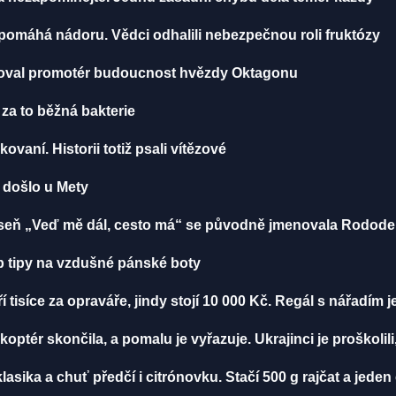
, pomáhá nádoru. Vědci odhalili nebezpečnou roli fruktózy
toval promotér budoucnost hvězdy Oktagonu
 za to běžná bakterie
ikovaní. Historii totiž psali vítězové
u došlo u Mety
 Píseň „Veď mě dál, cesto má“ se původně jmenovala Rodod
 tipy na vzdušné pánské boty
í tisíce za opraváře, jindy stojí 10 000 Kč. Regál s nářadím 
ikoptér skončila, a pomalu je vyřazuje. Ukrajinci je proškolili
klasika a chuť předčí i citrónovku. Stačí 500 g rajčat a jeden