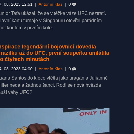
7. 08. 2023 12:51
|
Antonín Klas
|
0
unior Tafa ukázal, že se v těžké váze UFC neztratí.
lavní kartu turnaje v Singapuru otevřel parádním
nockoutem v prvním kole.
nspirace legendární bojovnicí dovedla
razilku až do UFC, první soupeřku umlátila
o čtyřech minutách
4. 08. 2023 04:00
|
Antonín Klas
|
0
uana Santos do klece vlétla jako uragán a Julianně
iller nedala žádnou šanci. Rodí se nová hvězda
uší váhy UFC?