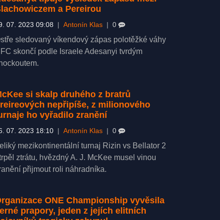
lachowiczem a Pereirou
9. 07. 2023 09:08
|
Antonín Klas
|
0
stře sledovaný víkendový zápas polotěžké váhy
FC skončí podle Israele Adesanyi tvrdým
nockoutem.
cKee si skalp druhého z bratrů
reireových nepřipíše, z milionového
urnaje ho vyřadilo zranění
6. 07. 2023 18:10
|
Antonín Klas
|
0
eliký mezikontinentální turnaj Rizin vs Bellator 2
trpěl ztrátu, hvězdný A. J. McKee musel vinou
ranění přijmout roli náhradníka.
rganizace ONE Championship vyvěsila
erné prapory, jeden z jejích elitních