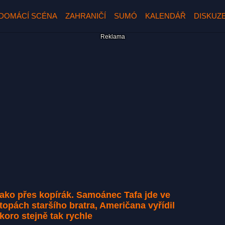
DOMÁCÍ SCÉNA
ZAHRANIČÍ
SUMÓ
KALENDÁŘ
DISKUZ
ako přes kopírák. Samoánec Tafa jde ve
topách staršího bratra, Američana vyřídil
koro stejně tak rychle