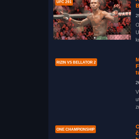
UFC 291
B
2
O
U
k
M
RIZIN VS BELLATOR 2
F
t
2
V
u
z
O
ONE CHAMPIONSHIP
č