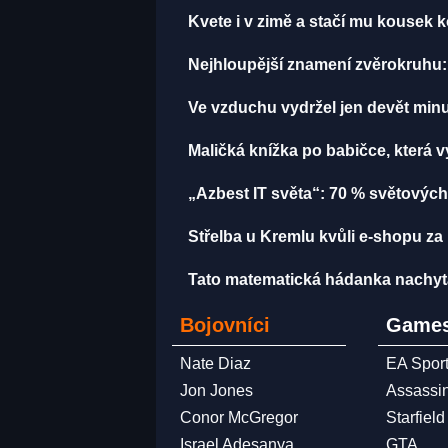
Kvete i v zimě a stačí mu kousek k
Nejhloupější znamení zvěrokruhu: 
Ve vzduchu vydržel jen devět minut
Maličká knížka po babičce, která 
„Azbest IT světa“: 70 % světových
Střelba u Kremlu kvůli e-shopu za 
Tato matematická hádanka nachytala u
Bojovníci
Games
Nate Diaz
EA Spor
Jon Jones
Assassi
Conor McGregor
Starfield
Israel Adesanya
GTA