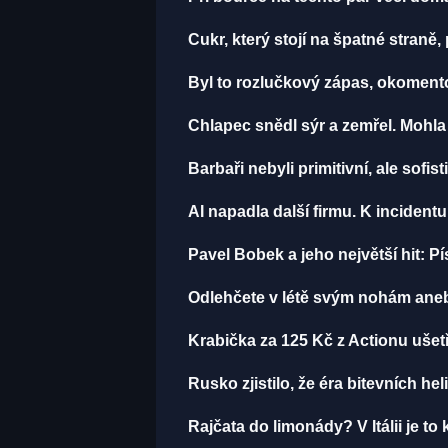
Cukr, který stojí na špatné straně
Byl to rozlučkový zápas, okomen
Chlapec snědl sýr a zemřel. Mohla
Barbaři nebyli primitivní, ale sofist
AI napadla další firmu. K incident
Pavel Bobek a jeho největší hit:
Odlehčete v létě svým nohám aneb
Krabička za 125 Kč z Actionu ušetř
Rusko zjistilo, že éra bitevních hel
Rajčata do limonády? V Itálii je to 