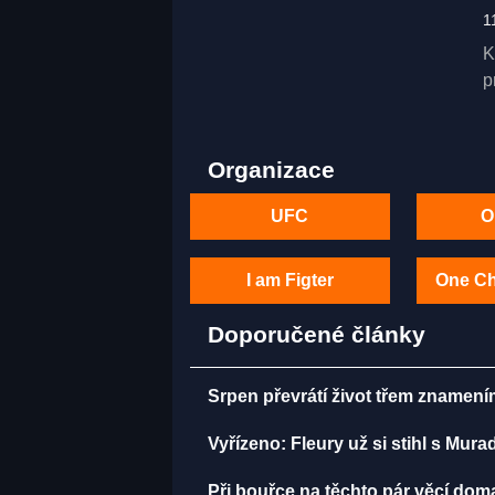
1
K
p
Organizace
UFC
O
I am Figter
One C
Doporučené články
Srpen převrátí život třem znamení
Vyřízeno: Fleury už si stihl s Mu
Při bouřce na těchto pár věcí do