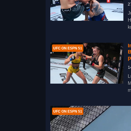
2
J
H
k
I
UFC ON ESPN 51
B
p
1
L
M
m
UFC ON ESPN 51