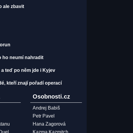
 ale zbavit
korun
o ho neumí nahradit
 a teď po něm jde i Kyjev
dé, kteří znají pořadí operací
z
Osobnosti.cz
Andrej Babiš
Petr Pavel
atanu
Hana Zagorová
 Duel
Kazma Kazmitch