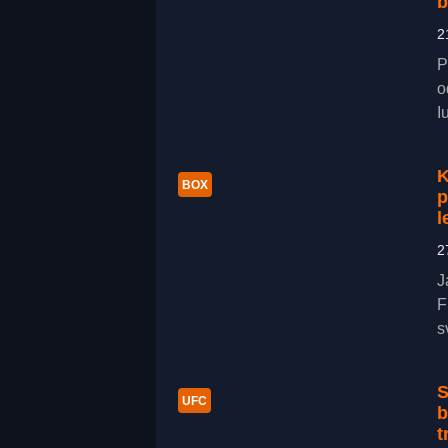
b
2
P
o
I
K
BOX
p
l
2
J
F
s
S
UFC
b
t