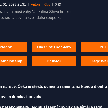
1. 01. 2023 21:31
|
Antonín Klas
|
0
rálovna muší váhy Valentina Shevchenko
rozradila tipy na svojí další soupeřku.
ktagon
Clash of The Stars
PFL
hampionship
Bellator
Cage War
m naruby. Čeká je štěstí, odměna i změna, na kterou dlouho
radovem domluvit odvetu
ma nezapomínejte. Jednu zásadní chybu dělá téměř každý