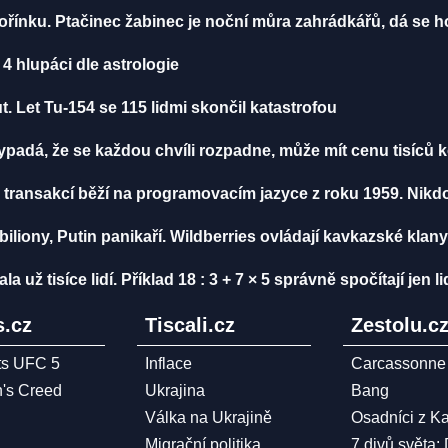
ořínku. Ptačinec žabinec je noční můra zahrádkářů, dá se ho
4 hlupáci dle astrologie
. Let Tu-154 se 115 lidmi skončil katastrofou
vypadá, že se každou chvíli rozpadne, může mít cenu tisíců 
 transakcí běží na programovacím jazyce z roku 1959. Nikd
biliony, Putin panikaří. Wildberries ovládají kavkazské klany
ž tisíce lidí. Příklad 18 : 3 + 7 × 5 správně spočítají jen li
.cz
Tiscali.cz
Zestolu.c
ts UFC 5
Inflace
Carcassonne
n's Creed
Ukrajina
Bang
Válka na Ukrajině
Osadníci z K
Migrační politika
7 divů světa: