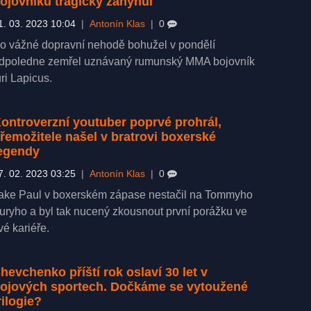
ojovníků tragicky zahynul
1. 03. 2023 10:04
|
Antonín Klas
|
0
o vážné dopravní nehodě bohužel v pondělí
dpoledne zemřel uznávaný rumunský MMA bojovník
uri Lapicus.
ontroverzní youtuber poprvé prohrál,
řemožitele našel v bratrovi boxerské
egendy
7. 02. 2023 03:25
|
Antonín Klas
|
0
ake Paul v boxerském zápase nestačil na Tommyho
uryho a byl tak nucený zkousnout první porážku ve
vé kariéře.
hevchenko příští rok oslaví 30 let v
ojových sportech. Dočkáme se vytoužené
rilogie?