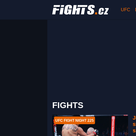
UFC
FIGHTS
J
UFC FIGHT NIGHT 225
s
s