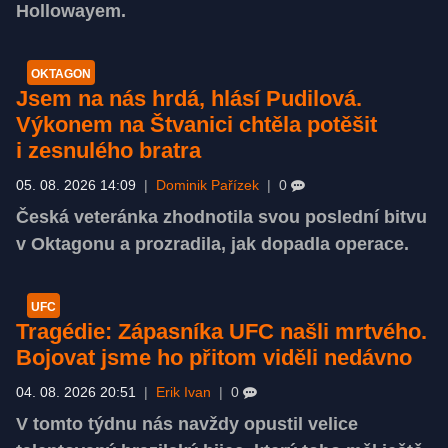
Hollowayem.
OKTAGON
Jsem na nás hrdá, hlásí Pudilová.
Výkonem na Štvanici chtěla potěšit
i zesnulého bratra
05. 08. 2026 14:09
|
Dominik Pařízek
|
0
Česká veteránka zhodnotila svou poslední bitvu
v Oktagonu a prozradila, jak dopadla operace.
UFC
Tragédie: Zápasníka UFC našli mrtvého.
Bojovat jsme ho přitom viděli nedávno
04. 08. 2026 20:51
|
Erik Ivan
|
0
V tomto týdnu nás navždy opustil velice