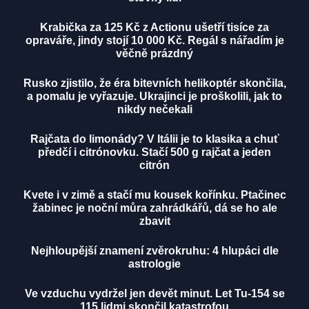
Krabička za 125 Kč z Actionu ušetří tisíce za
opraváře, jindy stojí 10 000 Kč. Regál s nářadím je
věčně prázdný
Rusko zjistilo, že éra bitevních helikoptér skončila,
a pomalu je vyřazuje. Ukrajinci je proškolili, jak to
nikdy nečekali
Rajčata do limonády? V Itálii je to klasika a chuť
předčí i citrónovku. Stačí 500 g rajčat a jeden
citrón
Kvete i v zimě a stačí mu kousek kořínku. Ptačinec
žabinec je noční můra zahrádkářů, dá se ho ale
zbavit
Nejhloupější znamení zvěrokruhu: 4 hlupáci dle
astrologie
Ve vzduchu vydržel jen devět minut. Let Tu-154 se
115 lidmi skončil katastrofou