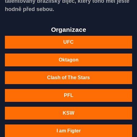
talentovaný brazilský bijec, který toho měl ještě
hodně před sebou.
Organizace
UFC
Oktagon
Clash of The Stars
PFL
KSW
I am Figter