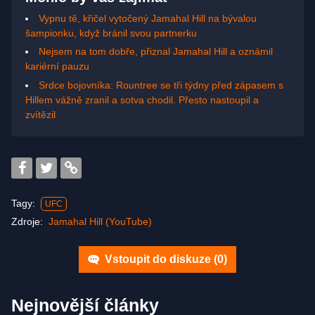
Vypnu tě, křičel vytočený Jamahal Hill na bývalou
šampionku, když bránil svou partnerku
Nejsem na tom dobře, přiznal Jamahal Hill a oznámil
kariérní pauzu
Srdce bojovníka: Rountree se tři týdny před zápasem s
Hillem vážně zranil a sotva chodil. Přesto nastoupil a
zvítězil
Tagy:
UFC
Zdroje:
Jamahal Hill (YouTube)
Vstoupit do diskuze (
0
)
Nejnovější články