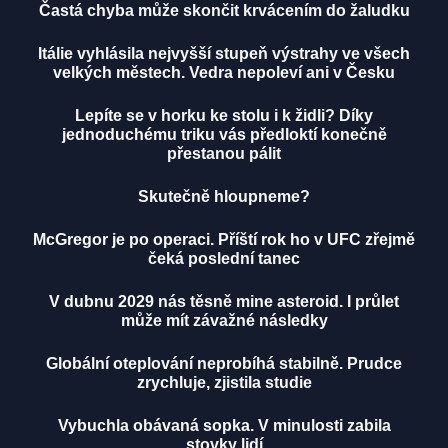
Častá chyba může skončit krvácením do žaludku
Itálie vyhlásila nejvyšší stupeň výstrahy ve všech
velkých městech. Vedra nepoleví ani v Česku
Lepíte se v horku ke stolu i k židli? Díky
jednoduchému triku vás předloktí konečně
přestanou pálit
Skutečně hloupneme?
McGregor je po operaci. Příští rok ho v UFC zřejmě
čeká poslední tanec
V dubnu 2029 nás těsně mine asteroid. I průlet
může mít závažné následky
Globální oteplování neprobíhá stabilně. Prudce
zrychluje, zjistila studie
Vybuchla obávaná sopka. V minulosti zabila
stovky lidí