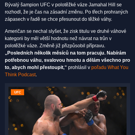
Bývalý šampion UFC v polotěžké váze Jamahal Hill se
rozhodl, že je čas na zásadní změnu. Po třech prohraných
zápasech v řadě se chce přesunout do těžké váhy.
Američan se nechal slyšet, že zisk titulu ve druhé váhové
kategorii by měl větší hodnotu než návrat na trůn v
polotěžké váze. Změně již přizpůsobil přípravu.
„Posledních několik měsíců na tom pracuju. Nabírám
potřebnou váhu, svalovou hmotu a dělám všechno pro
to, abych mohl přestoupit,“
prohlásil v
pořadu What You
Think Podcast
.
UFC