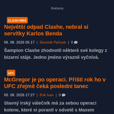
CLASH MMA
Největší odpad Clashe, nebral si
servítky Karlos Benda
06. 08. 2026 05:17
|
Dominik Pařízek
|
0
Šampion Clashe zhodnotil některé své kolegy z
bizarní stáje. Jedno jméno výrazně vyčnívá.
UFC
McGregor je po operaci. Příští rok ho v
UFC zřejmě čeká poslední tanec
05. 08. 2026 17:27
|
Erik Ivan
|
0
Slavný irský válečník má za sebou operaci
kolene, které si poranil v odvetě s Maxem