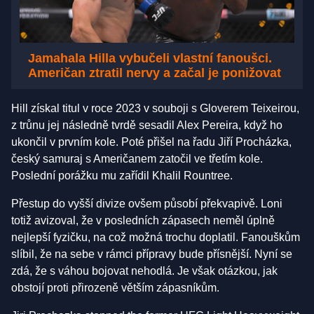
Jamahala Hilla vybučeli vlastní fanoušci.
Američan ztratil nervy a začal je ponižovat
Hill získal titul v roce 2023 v souboji s Gloverem Teixeirou,
z trůnu jej následně tvrdě sesadil Alex Pereira, když ho
ukončil v prvním kole. Poté přišel na řadu Jiří Procházka,
český samuraj s Američanem zatočil ve třetím kole.
Poslední porážku mu zařídil Khalil Rountree.
Přestup do vyšší divize ovšem působí překvapivě. Loni
totiž avizoval, že v posledních zápasech neměl úplně
nejlepší fyzičku, na což možná trochu doplatil. Fanouškům
slíbil, že na sebe v rámci přípravy bude přísnější. Nyní se
zdá, že s váhou bojovat nehodlá. Je však otázkou, jak
obstojí proti přirozeně větším zápasníkům.