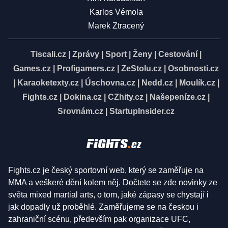
Karlos Vémola
Marek Ztracený
Tiscali.cz
|
Zprávy
|
Sport
|
Ženy
|
Cestování
|
Games.cz
|
Profigamers.cz
|
ZeStolu.cz
|
Osobnosti.cz
|
Karaoketexty.cz
|
Úschovna.cz
|
Nedd.cz
|
Moulík.cz
|
Fights.cz
|
Dokina.cz
|
CZhity.cz
|
Našepeníze.cz
|
Srovnám.cz
|
StartupInsider.cz
Fights.cz je český sportovní web, který se zaměřuje na
MMA a veškeré dění kolem něj. Dočtete se zde novinky ze
světa mixed martial arts, o tom, jaké zápasy se chystají i
jak dopadly už proběhlé. Zaměřujeme se na českou i
zahraniční scénu, především pak organizace UFC,