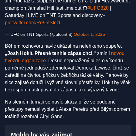
Jiri Prochazka stopped the former UFC Light Heavyweight
champion Jamahal Hill last time out 💥
#UFC320
|
Saturday | LIVE on TNT Sports and discovery+
pic.twitter.com/Re95tSfczl
— UFC on TNT Sports (@ufcontnt)
October 1, 2025
Během rozhovoru navíc ukázal na nelehkého soupeře.
„Josh Hokit. Přesně tenhle zápas chci,“
zmínil
novou
hvězdu organizace
. Dosud neporažený bijec o víkendu
poměrně jednoduše zdemoloval Derricka Lewise, čímž se
zařadil na čtvrtou příčku v žebříčku těžké váhy. Pánové by
sice zajisté doručili výživné slovní přestřelky, Hokit by však
bezesporu nastupoval do zápasu jako výrazný favorit.
Na stejném turnaji se navíc ukázalo, že se podobné
přestupy nemusí vyplatit. Alexe Pereiru před Bílým domem
totálně rozebral Ciryl Gane.
Mohlo by vás zajímat