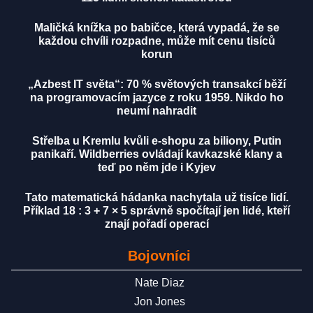
Maličká knížka po babičce, která vypadá, že se
každou chvíli rozpadne, může mít cenu tisíců
korun
„Azbest IT světa“: 70 % světových transakcí běží
na programovacím jazyce z roku 1959. Nikdo ho
neumí nahradit
Střelba u Kremlu kvůli e-shopu za biliony, Putin
panikaří. Wildberries ovládají kavkazské klany a
teď po něm jde i Kyjev
Tato matematická hádanka nachytala už tisíce lidí.
Příklad 18 : 3 + 7 × 5 správně spočítají jen lidé, kteří
znají pořadí operací
Bojovníci
Nate Diaz
Jon Jones