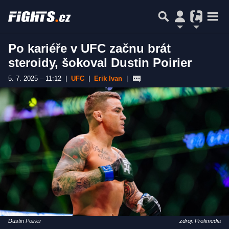
Po kariéře v UFC začnu brát
steroidy, šokoval Dustin Poirier
5. 7. 2025 – 11:12
|
UFC
|
Erik Ivan
|
Dustin Poirier
zdroj: Profimedia