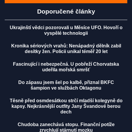
Doporučené články
Ukrajinští vědci pozorovali u Měsíce UFO. Hovoří o
vyspělé technologii
Kronika sériových vrahů: Nenápadný dělník zabil
desítky žen. Policii unikal téměř 20 let
Fascinující i nebezpečná. U pobřeží Chorvatska
udeřila mořská smršť
Do zápasu jsem šel po kalbě, přiznal BKFC
šampion ve službách Oktagonu
Těsně před osmdesátkou strčí mladší kolegyně do
kapsy. Nejkrásnější outfity Jany Švandové berou
dech
Chudoba zanechává stopu. Finanční potíže
zrychlují stárnutí mozku