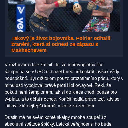
Takový je život bojovníka. Poirier odhalil
zranění, která si odnesl ze zápasu s
Makhachevem
V rozhovoru dále zmínil i to, že o právoplatný titul
šampiona se v UFC ucházel hned několikrát, avšak vždy
neúspěšně. Byl držitelem pouze prozatímního pásu, který v
minulosti vybojoval právě proti Hollowayovi. Řekl, že
pokud není šampionem, tak si do klece chodí pouze pro
výplatu, a to dělat nechce. Končit hodlá právě teď, kdy se
cítí být v té nejlepší formě, nikoliv za zenitem.
Dustin má na svém kontě skalpy mnoha soupeřů z
absolutní světové špičky. Laická veřejnost si ho bude