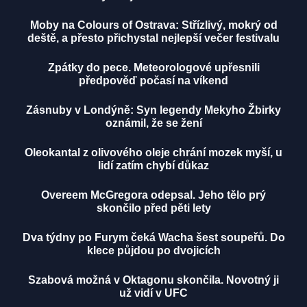
Moby na Colours of Ostrava: Střízlivý, mokrý od
deště, a přesto přichystal nejlepší večer festivalu
Zpátky do pece. Meteorologové upřesnili
předpověď počasí na víkend
Zásnuby v Londýně: Syn legendy Mekyho Žbirky
oznámil, že se žení
Oleokantal z olivového oleje chrání mozek myší, u
lidí zatím chybí důkaz
Overeem McGregora odepsal. Jeho tělo prý
skončilo před pěti lety
Dva týdny po Furym čeká Wacha šest soupeřů. Do
klece půjdou po dvojicích
Szabová možná v Oktagonu skončila. Novotný ji
už vidí v UFC