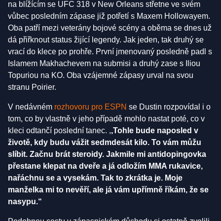
na blížícím se UFC 318 v New Orleans střetne ve svém
vůbec posledním zápase již potřetí s Maxem Hollowayem.
Oba patří mezi veterány bojové scény a oběma se dnes už
dá přiřknout status žijící legendy. Jak jeden, tak druhý se
vrací do klece po prohře. První jmenovaný posledně padl s
Islamem Makhachevem na submisi a druhý zase s Iliou
Topuriou na KO. Oba vzájemné zápasy urval na svou
stranu Poirier.
V nedávném
rozhovoru pro ESPN
se Dustin rozpovídal i o
tom, co by vlastně v jeho případě mohlo nastat poté, co v
kleci odtančí poslední tanec. ,
,Tohle bude naposled v
životě, kdy budu vážit sedmdesát kilo. To vám můžu
slíbit. Začnu brát steroidy. Jakmile mi antidopingovka
přestane klepat na dveře a já odložím MMA rukavice,
nařáchnu se a vysekám. Tak to zkrátka je. Moje
manželka mi to nevěří, ale já vám upřímně říkám, že se
nasypu.“