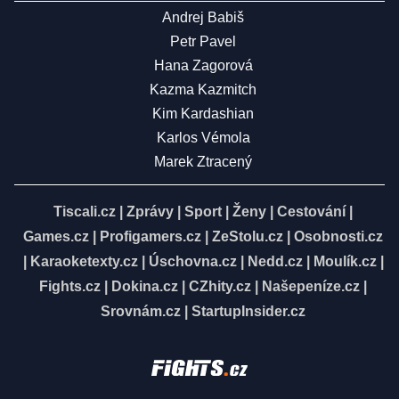
Andrej Babiš
Petr Pavel
Hana Zagorová
Kazma Kazmitch
Kim Kardashian
Karlos Vémola
Marek Ztracený
Tiscali.cz
|
Zprávy
|
Sport
|
Ženy
|
Cestování
|
Games.cz
|
Profigamers.cz
|
ZeStolu.cz
|
Osobnosti.cz
|
Karaoketexty.cz
|
Úschovna.cz
|
Nedd.cz
|
Moulík.cz
|
Fights.cz
|
Dokina.cz
|
CZhity.cz
|
Našepeníze.cz
|
Srovnám.cz
|
StartupInsider.cz