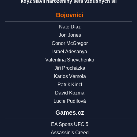
když slavil narozeniny šéfa vzdušných sil
Bojovníci
Nate Diaz
Jon Jones
Conor McGregor
Israel Adesanya
Valentina Shevchenko
Jiří Procházka
Karlos Vémola
Patrik Kincl
David Kozma
Lucie Pudilová
Games.cz
EA Sports UFC 5
Assassin's Creed