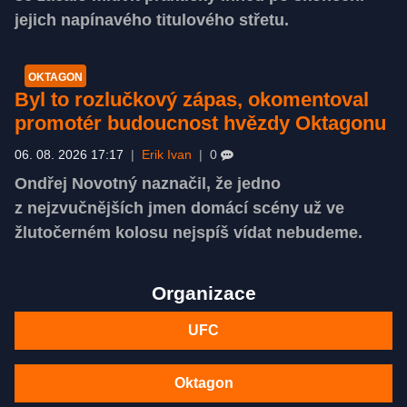
jejich napínavého titulového střetu.
OKTAGON
Byl to rozlučkový zápas, okomentoval
promotér budoucnost hvězdy Oktagonu
06. 08. 2026 17:17
|
Erik Ivan
|
0
Ondřej Novotný naznačil, že jedno
z nejzvučnějších jmen domácí scény už ve
žlutočerném kolosu nejspíš vídat nebudeme.
Organizace
UFC
Oktagon