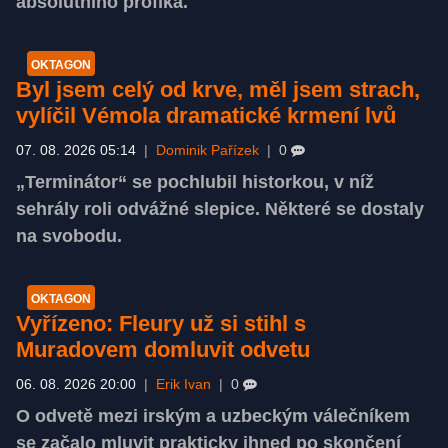
absolutního profíka.
OKTAGON
Byl jsem celý od krve, měl jsem strach,
vylíčil Vémola dramatické krmení lvů
07. 08. 2026 05:14
|
Dominik Pařízek
|
0
„Terminátor“ se pochlubil historkou, v níž
sehrály roli odvážné slepice. Některé se dostaly
na svobodu.
OKTAGON
Vyřízeno: Fleury už si stihl s
Muradovem domluvit odvetu
06. 08. 2026 20:00
|
Erik Ivan
|
0
O odvetě mezi irským a uzbeckým válečníkem
se začalo mluvit prakticky ihned po skončení