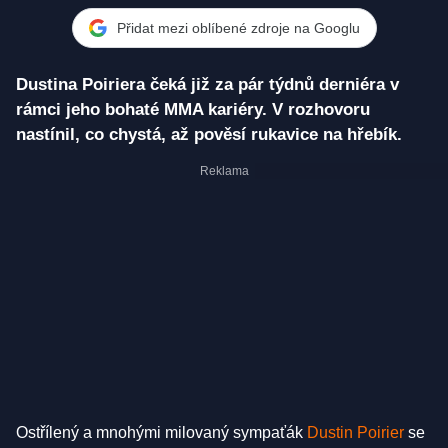
Přidat mezi oblíbené zdroje na Googlu
Dustina Poiriera čeká již za pár týdnů derniéra v
rámci jeho bohaté MMA kariéry. V rozhovoru
nastínil, co chystá, až pověsí rukavice na hřebík.
Ostřílený a mnohými milovaný sympaťák
Dustin Poirier
se