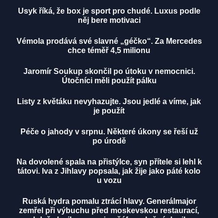
Usyk říká, že box je sport pro chudé. Luxus podle
něj bere motivaci
Vémola prodává své slavné „géčko“. Za Mercedes
chce téměř 4,5 milionu
Jaromír Soukup skončil po útoku v nemocnici.
Útočníci měli použít pálku
Listy z květáku nevyhazujte. Jsou jedlé a víme, jak
je použít
Péče o jahody v srpnu. Některé úkony se řeší už
po úrodě
Na dovolené spala na přistýlce, syn přítele si lehl k
tátovi. Iva z Jihlavy popsala, jak žije jako páté kolo
u vozu
Ruská hydra pomalu ztrácí hlavy. Generálmajor
zemřel při výbuchu před moskevskou restaurací,