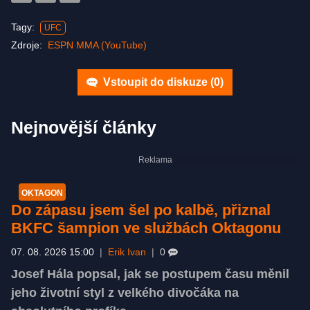
Tagy:
UFC
Zdroje:
ESPN MMA (YouTube)
Vstoupit do diskuze (
0
)
Nejnovější články
OKTAGON
Do zápasu jsem šel po kalbě, přiznal
BKFC šampion ve službách Oktagonu
07. 08. 2026 15:00
|
Erik Ivan
|
0
Josef Hála popsal, jak se postupem času měnil
jeho životní styl z velkého divočáka na