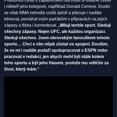
Podobnou cestu v zápasnickém důchodu si ostatně zvolili
i někteří jeho kolegové, například Donald Cerrone. Dustin
se však MMA nehodlá vzdát úplně a plánuje i nadále
trénovat, pomáhat svým parťákům v přípravách na jejich
zápasy a třeba i komentovat.
,,Miluji tenhle sport. Sleduji
všechny zápasy. Nejen UFC, ale každou organizaci.
Sleduji všechno. Jsem obrovským fanouškem tohoto
sportu… Chci s ním nějak zůstat ve spojení. Doufám,
že se mi i nadále podaří spolupracovat s ESPN nebo
pracovat v redakci, jen abych mohl být stále kolem
toho sportu a být jeho hlasem, protože mu vděčím za
život, který mám.“