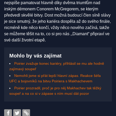
nejspíše pamatovat hlavně díky dvěma triumfům nad
irským démonem Conorem McGregorem, se kterým
předvedl skvělé bitvy. Dost možná budoucí člen síně slávy
je sice smutný, že jeho kariéra dospěla až do svého finále,
nicméně kde něco končí, vždy něco nového začíná, takže
se můžeme těšit na to, co si pro nás ,,Diamant“ připraví ve
své další životní etapě.
Mohlo by vás zajímat
Poirier zvažuje konec kariéry, přihlásil se mu ale hodně
zajímavý soupeř
Nemohli jsme si přát lepší hlavní zápas. Reakce šéfa
UFC a bojovníků na bitvu Poiriera s Makhachevem
Poirier prozradil, proč je pro něj Makhachev tak těžký
soupeř a na co si v zápase s ním musí dát pozor