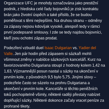
Organizace UFC je mnohdy označována jako prestižní
podnik, z hlediska celé řady bojovníků je zisk kontraktu
brán jako životní úspěch a také příslib, že se budou
poměřovat s těmi nejlepšími. Na druhou stranu – odměny
za zápasy nejsou kdovíjak vysoké, alespoň tedy v rámci
první podepsané smlouvy. I zde se tedy najdou bojovníci,
kteří jsou ochotni zápas prodat.
Podezření vzbudil duel
Isaac Dulgarian
vs.
Yadier del
Valle
. Jen pár hodin před zápasem si sázkaři mohli
všimnout změny v nabídce sázkových kanceláří. Kurz na
favorizovaného Dulgariana stoupl z hodnoty kolem 1,42 na
1,63. Významnější posun nastal u sázky na ukončení v
prvním kole, z původních 9,5 bylo 5,75. Jinými slovy –
podezřele často se sázelo na prohru Dulgariana a
ukončení v prvním kole. Kanceláře si těchto peněžních
toků pochopitelně všimly, některé raději přestaly nabízet
doplňující sázky. Některé dokonce začaly vracet peníze za
prohrané tikety.