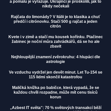
a pomalu je vyřazuje. Ukrajinci je proškolili, jak to
nikdy nečekali
Rajčata do limonády? V Itálii je to klasika a chuť
předčí i citrónovku. Stačí 500 g rajčat a jeden
citrón
Kvete i v zimě a stačí mu kousek kořínku. Ptačinec
žabinec je noční můra zahrádkářů, dá se ho ale
zbavit
Nejhloupější znamení zvěrokruhu: 4 hlupáci dle
astrologie
Ve vzduchu vydržel jen devět minut. Let Tu-154 se
115 lidmi skončil katastrofou
Maličká knížka po babičce, která vypadá, že se
každou chvíli rozpadne, může mít cenu tisíců
korun
„Azbest IT světa“: 70 % světových transakcí běží