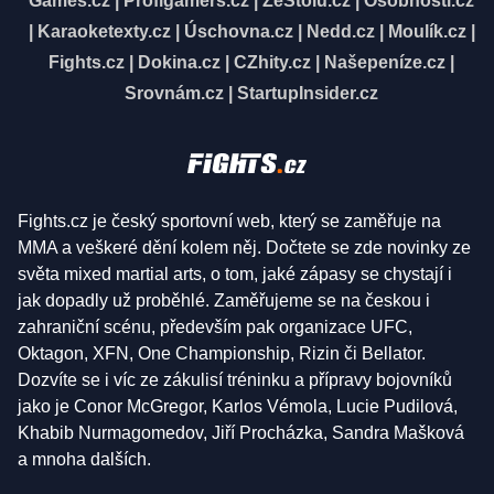
Games.cz
|
Profigamers.cz
|
ZeStolu.cz
|
Osobnosti.cz
|
Karaoketexty.cz
|
Úschovna.cz
|
Nedd.cz
|
Moulík.cz
|
Fights.cz
|
Dokina.cz
|
CZhity.cz
|
Našepeníze.cz
|
Srovnám.cz
|
StartupInsider.cz
Fights.cz je český sportovní web, který se zaměřuje na
MMA a veškeré dění kolem něj. Dočtete se zde novinky ze
světa mixed martial arts, o tom, jaké zápasy se chystají i
jak dopadly už proběhlé. Zaměřujeme se na českou i
zahraniční scénu, především pak organizace UFC,
Oktagon, XFN, One Championship, Rizin či Bellator.
Dozvíte se i víc ze zákulisí tréninku a přípravy bojovníků
jako je Conor McGregor, Karlos Vémola, Lucie Pudilová,
Khabib Nurmagomedov, Jiří Procházka, Sandra Mašková
a mnoha dalších.