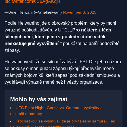
pic.twitter.com/6S6AgAKqj4
— Ariel Helwani (@arielhelwani)
November 3, 2025
Podle Helwaniho jde o obrovský problém, který by mohl
výrazně poškodit důvěru v UFC.
„Pro některé z těch
šílených věcí, které jsme v poslední době viděli,
neexistuje jiné vysvětlení,“
poukázal na další podezřelé
zápasy.
Helwani uvedl, že se situací zabývá i FBI. Dle jeho názoru
se pokusy o manipulaci zápasů týkají především méně
známých bojovníků, kteří zápasí pod základní smlouvou a
vydělávají výrazně méně než hvězdy organizace.
Mohlo by vás zajímat
UFC Fight Night: Garcia vs. Onama – výsledky a
nejlepší momenty
Procházkovi se vysmíval, že je prý falešný samuraj. Teď