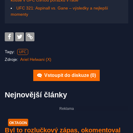
kouše v UFC čtvrtou porážku v řadě
UFC 321: Aspinall vs. Gane – výsledky a nejlepší
momenty
Tagy:
UFC
Zdroje:
Ariel Helwani (X)
Vstoupit do diskuze (
0
)
Nejnovější články
OKTAGON
Byl to rozlučkový zápas, okomentoval