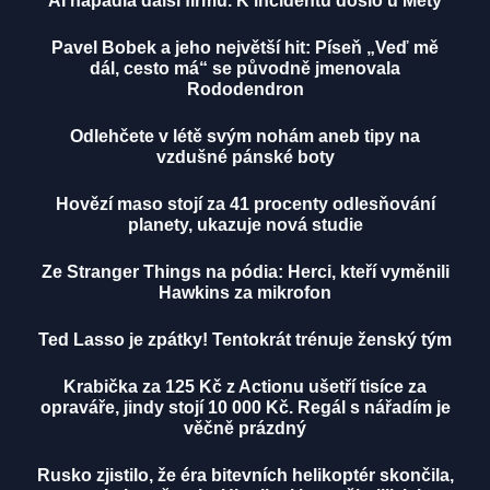
AI napadla další firmu. K incidentu došlo u Mety
Pavel Bobek a jeho největší hit: Píseň „Veď mě
dál, cesto má“ se původně jmenovala
Rododendron
Odlehčete v létě svým nohám aneb tipy na
vzdušné pánské boty
Hovězí maso stojí za 41 procenty odlesňování
planety, ukazuje nová studie
Ze Stranger Things na pódia: Herci, kteří vyměnili
Hawkins za mikrofon
Ted Lasso je zpátky! Tentokrát trénuje ženský tým
Krabička za 125 Kč z Actionu ušetří tisíce za
opraváře, jindy stojí 10 000 Kč. Regál s nářadím je
věčně prázdný
Rusko zjistilo, že éra bitevních helikoptér skončila,