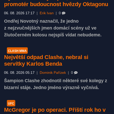
promotér budoucnost hvězdy Oktagonu
06. 08. 2026 17:17
|
Erik Ivan
|
0
Ondřej Novotný naznačil, že jedno
z nejzvučnějších jmen domácí scény už ve
žlutočerném kolosu nejspíš vídat nebudeme.
CLASH MMA
Největší odpad Clashe, nebral si
servítky Karlos Benda
06. 08. 2026 05:17
|
Dominik Pařízek
|
0
Šampion Clashe zhodnotil některé své kolegy z
bizarní stáje. Jedno jméno výrazně vyčnívá.
UFC
McGregor je po operaci. Příští rok ho v