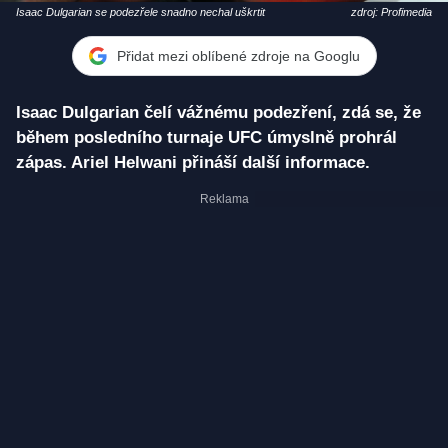
Isaac Dulgarian se podezřele snadno nechal uškrtit
zdroj: Profimedia
Přidat mezi oblíbené zdroje na Googlu
Isaac Dulgarian čelí vážnému podezření, zdá se, že
během posledního turnaje UFC úmyslně prohrál
zápas. Ariel Helwani přináší další informace.