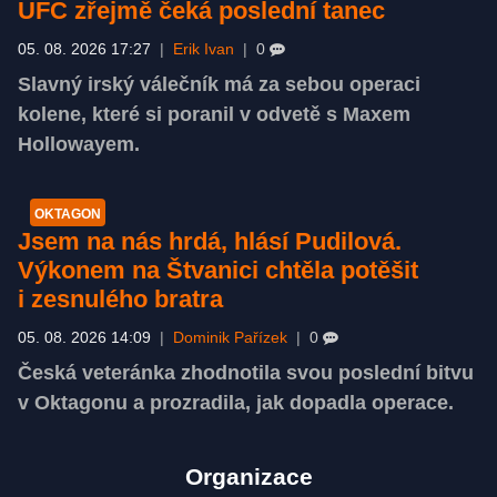
UFC zřejmě čeká poslední tanec
05. 08. 2026 17:27
|
Erik Ivan
|
0
Slavný irský válečník má za sebou operaci
kolene, které si poranil v odvetě s Maxem
Hollowayem.
OKTAGON
Jsem na nás hrdá, hlásí Pudilová.
Výkonem na Štvanici chtěla potěšit
i zesnulého bratra
05. 08. 2026 14:09
|
Dominik Pařízek
|
0
Česká veteránka zhodnotila svou poslední bitvu
v Oktagonu a prozradila, jak dopadla operace.
Organizace