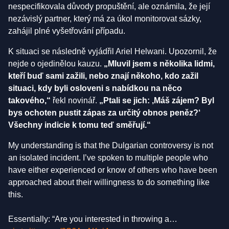
nespecifikovala důvody propuštění, ale oznámila, že její
nezávislý partner, který má za úkol monitorovat sázky,
zahájil plné vyšetřování případu.
K situaci se následně vyjádřil Ariel Helwani. Upozornil, že
nejde o ojedinělou kauzu.
„Mluvil jsem s několika lidmi,
kteří buď sami zažili, nebo znají někoho, kdo zažil
situaci, kdy byli osloveni s nabídkou na něco
takového,“
řekl novinář.
„Ptali se jich: ‚Máš zájem? Byl
bys ochoten pustit zápas za určitý obnos peněz?‘
Všechny indicie k tomu teď směřují.“
My understanding is that the Dulgarian controversy is not
an isolated incident. I’ve spoken to multiple people who
have either experienced or know of others who have been
approached about their willingness to do something like
this.
Essentially: “Are you interested in throwing a…