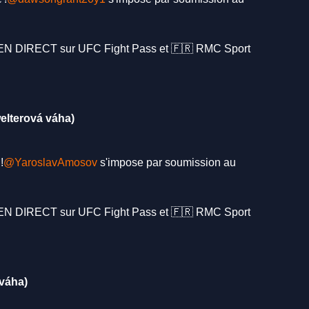
N DIRECT sur UFC Fight Pass et 🇫🇷 RMC Sport
elterová váha)
!
@YaroslavAmosov
s'impose par soumission au
N DIRECT sur UFC Fight Pass et 🇫🇷 RMC Sport
 váha)