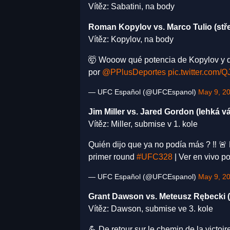
Vítěz: Sabatini, na body
Roman Kopylov vs. Marco Tulio (stř
Vítěz: Kopylov, na body
🤯 Wooow qué potencia de Kopylov y q
por
@PPlusDeportes
pic.twitter.com/
— UFC Español (@UFCEspanol)
May 9, 2
Jim Miller vs. Jared Gordon (lehká v
Vítěz: Miller, submise v 1. kole
Quién dijo que ya no podía más ? ‼️ 🚨 
primer round
#UFC328
| Ver en vivo p
— UFC Español (@UFCEspanol)
May 9, 2
Grant Dawson vs. Meteusz Rębecki (
Vítěz: Dawson, submise ve 3. kole
💪 De retour sur le chemin de la victoire