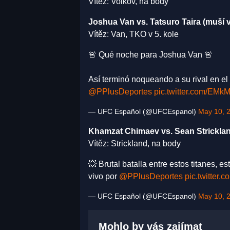
Vítěz: Volkov, na body
Joshua Van vs. Tatsuro Taira (muší vá
Vítěz: Van, TKO v 5. kole
🚨 Qué noche para Joshua Van 🚨
Así terminó noqueando a su rival en el ú
@PPlusDeportes
pic.twitter.com/EMk
— UFC Español (@UFCEspanol)
May 10, 
Khamzat Chimaev vs. Sean Strickland 
Vítěz: Strickland, na body
💥 Brutal batalla entre estos titanes, e
vivo por
@PPlusDeportes
pic.twitter
— UFC Español (@UFCEspanol)
May 10, 
Mohlo by vás zajímat