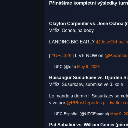
Přinášíme kompletní výsledky turn
Clayton Carpenter vs. Jose Ochoa (
Vítěz: Ochoa, na body
LANDING BIG EARLY
@JoseOchoa_k
[
#UFC328
| LIVE NOW on
@Paramoun
— UFC (@ufc)
May 9, 2026
Baisangur Susurkaev vs. Djorden Sa
Vítěz: Susurkaev, submise ve 3. kole
Lo mandó a dormir ‼️ Susurkaev somete
vivo por
@PPlusDeportes
pic.twitter
— UFC Español (@UFCEspanol)
May 9, 2
Pat Sabatini vs. William Gomis (péro