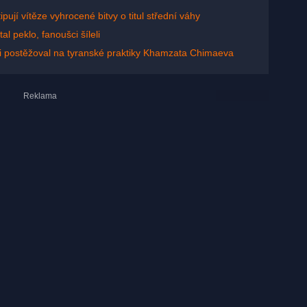
pují vítěze vyhrocené bitvy o titul střední váhy
l peklo, fanoušci šíleli
si postěžoval na tyranské praktiky Khamzata Chimaeva