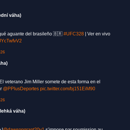
ední váha)
ué aguante del brasileño 🇧🇷
#UFC328
| Ver en vivo
QJYcTwfvV2
026
áha)
El veterano Jim Miller somete de esta forma en el
or
@PPlusDeportes
pic.twitter.com/bj151EiM90
026
lehká váha)
 !
@dawsongrant20y1
s'impose par soumission au