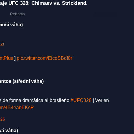
aje UFC 328: Chimaev vs. Strickland.
muší váha)
zr
tPlus
]
pic.twitter.com/EicoSBdI0r
ntos (střední váha)
 de forma dramática al brasileño
#UFC328
| Ver en
.com/4B4eabEKsP
026
vá váha)