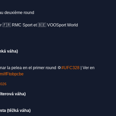
au deuxième round
 🇫🇷 RMC Sport et 🇧🇪 VOOSport World
hká váha)
nar la pelea en el primer round 💢
#UFC328
| Ver en
com/ifFtobpcbe
2026
lterová váha)
ta (těžká váha)