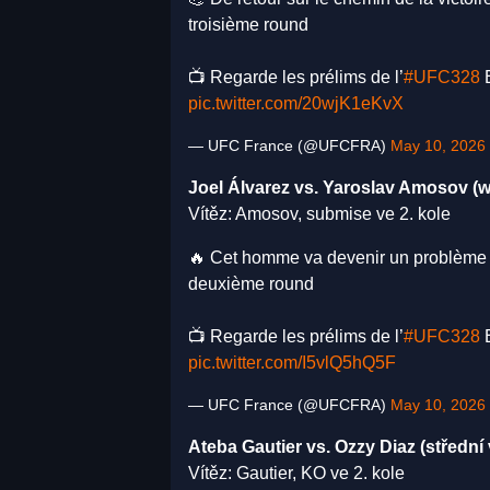
troisième round
📺 Regarde les prélims de l’
#UFC328
E
pic.twitter.com/20wjK1eKvX
— UFC France (@UFCFRA)
May 10, 2026
Joel Álvarez vs. Yaroslav Amosov (w
Vítěz: Amosov, submise ve 2. kole
🔥 Cet homme va devenir un problème 
deuxième round
📺 Regarde les prélims de l’
#UFC328
E
pic.twitter.com/I5vlQ5hQ5F
— UFC France (@UFCFRA)
May 10, 2026
Ateba Gautier vs. Ozzy Diaz (střední
Vítěz: Gautier, KO ve 2. kole