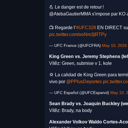
💪 Le danger est de retour !
@AtebaGautierMMA s'impose par KO 
📺 Regarde l’
#UFC328
EN DIRECT sur
pic.twitter.com/ooNm3jRTPy
— UFC France (@UFCFRA)
May 10, 2026
King Green vs. Jeremy Stephens (le
Vítěz: Green, submise v 1. kole
💢 La calidad de King Green para termi
vivo por
@PPlusDeportes
pic.twitter.
— UFC Español (@UFCEspanol)
May 10, 
Sean Brady vs. Joaquin Buckley (we
Vítěz: Brady, na body
Alexander Volkov Waldo Cortes-Acos