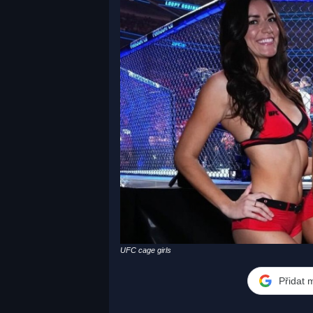
UFC cage girls
Přidat 