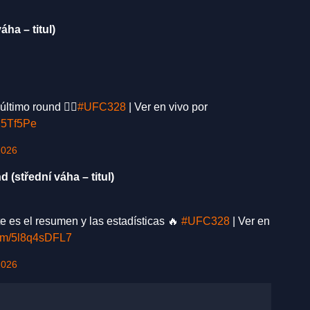
ha – titul)
ltimo round 😮‍💨
#UFC328
| Ver en vivo por
M5Tf5Pe
2026
(střední váha – titul)
ste es el resumen y las estadísticas 🔥
#UFC328
| Ver en
.com/5l8q4sDFL7
2026