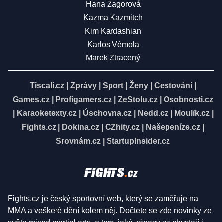
Hana Zagorová
Kazma Kazmitch
Kim Kardashian
Karlos Vémola
Marek Ztracený
Tiscali.cz
|
Zprávy
|
Sport
|
Ženy
|
Cestování
|
Games.cz
|
Profigamers.cz
|
ZeStolu.cz
|
Osobnosti.cz
|
Karaoketexty.cz
|
Úschovna.cz
|
Nedd.cz
|
Moulík.cz
|
Fights.cz
|
Dokina.cz
|
CZhity.cz
|
Našepeníze.cz
|
Srovnám.cz
|
StartupInsider.cz
Fights.cz je český sportovní web, který se zaměřuje na
MMA a veškeré dění kolem něj. Dočtete se zde novinky ze