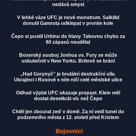
nedává smysl
V lehké váze UFC je nové monstrum. Salkilld
donutil Gamrota odklepat v prvním kole
Čepo si pustil Urbinu do hlavy. Takovou chybu za
60 zápasů neudělal
Boxerský souboj Joshua vs. Fury se může
uskutečnit v New Yorku. Britové se brání
„Had Gorynyč“ je brutální destrukční síla.
Ukrajinci i Rusové s ním ničí celé městské ulice
Odhad výplat UFC ukazuje propast. Klein měl
dostat desetkrát víc než Čepo
Chtěl jen zbourat zeď v domě. Za ní vedl tunel do
podzemního města z 12. století před Kristem
Bojovníci