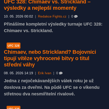
UFC 328: Chimaev vs. Strickland –
výsledky a nejlepší momenty
10. 05. 2026 00:02
|
Redakce Fights.cz
|
0
Přinášíme kompletní výsledky turnaje UFC 328:
Chimaev vs. Strickland.
UFC 328
Chimaev, nebo Strickland? Bojovníci
tipují vítěze vyhrocené bitvy o titul
střední váhy
08. 05. 2026 14:19
|
Erik Ivan
|
0
Jedna z nejočekávanějších válek roku je už
doslova za dveřmi. Na půdě UFC se o víkendu
střetnou dva nesmiřitelní rivalové.