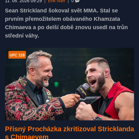
11. 05. 2026 09:29
|
Erik Ivan
|
0
Sean Strickland šokoval svět MMA. Stal se
prvním přemožitelem obávaného Khamzata
Chimaeva a po delší době znovu usedl na trůn
střední váhy.
UFC 328
Přísný Procházka zkritizoval Stricklanda
s Chimaevem