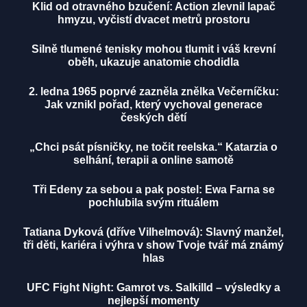
Klid od otravného bzučení: Action zlevnil lapač
hmyzu, vyčistí dvacet metrů prostoru
Silně tlumené tenisky mohou tlumit i váš krevní
oběh, ukazuje anatomie chodidla
2. ledna 1965 poprvé zazněla znělka Večerníčku:
Jak vznikl pořad, který vychoval generace
českých dětí
„Chci psát písničky, ne točit reelska.“ Katarzia o
selhání, terapii a online samotě
Tři Edeny za sebou a pak postel: Ewa Farna se
pochlubila svým rituálem
Tatiana Dyková (dříve Vilhelmová): Slavný manžel,
tři děti, kariéra i výhra v show Tvoje tvář má známý
hlas
UFC Fight Night: Gamrot vs. Salkilld – výsledky a
nejlepší momenty