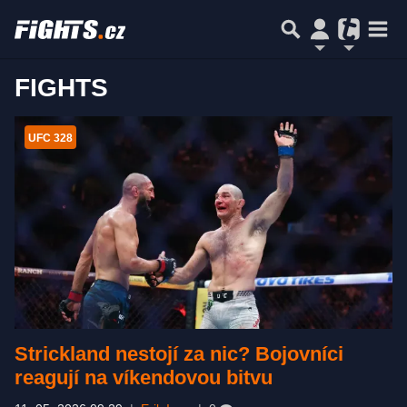
FIGHTS
UFC 328
Strickland nestojí za nic? Bojovníci
reagují na víkendovou bitvu