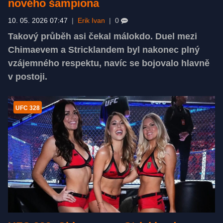
nového šampiona
10. 05. 2026 07:47
|
Erik Ivan
|
0
Takový průběh asi čekal málokdo. Duel mezi
Chimaevem a Stricklandem byl nakonec plný
vzájemného respektu, navíc se bojovalo hlavně
v postoji.
UFC 328