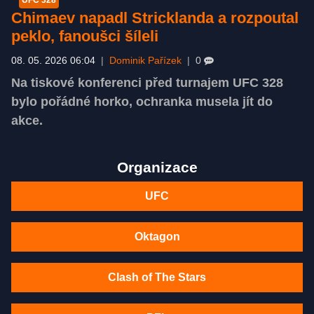
UFC 328
Chimaev napadl Stricklanda a rozpoutal
peklo, fanoušci šíleli
08. 05. 2026 06:04
|
Dominik Pařízek
|
0
Na tiskové konferenci před turnajem UFC 328
bylo pořádné horko, ochranka musela jít do
akce.
Organizace
UFC
Oktagon
Clash of The Stars