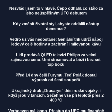
Nezvládl jsem to v hlavě. Čepo odhalil, co stálo za
jeho neúspěšným UFC debutem
Kdy změnit životní styl, abyste oddálili nástup
demence?
Vedro už vás nedostane: Geniální trik udrží nápoj
ledový celé hodiny a zachrání i milovanou kávu
Lidl prodává QLED televizi Philips za velmi
zajímavou cenu. Umí streamovat a běží i bez set-
top boxu
Před 14 dny čelil Furymu. Teď Polák dostal
výprask od šesti soupeřů
Ukrajinský drak „Dracarys“ děsí ruské vojáky, i
když jsou v tancích. Sežehne vše při teplotě přes 2
400 °C
Verhoeven má jasno. Přestup do UFC mu finančně