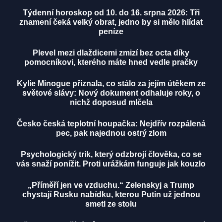
Týdenní horoskop od 10. do 16. srpna 2026: Tři
znamení čeká velký obrat, jedno by si mělo hlídat
peníze
Plevel mezi dlaždicemi zmizí bez octa díky
pomocníkovi, kterého máte hned vedle pračky
Kylie Minogue přiznala, co stálo za jejím útěkem ze
světové slávy: Nový dokument odhaluje roky, o
nichž doposud mlčela
Česko česká teplotní houpačka: Nejdřív rozpálená
pec, pak najednou ostrý zlom
Psychologický trik, který odzbrojí člověka, co se
vás snaží ponížit. Proti urážkám funguje jak kouzlo
„Příměří jen ve vzduchu.“ Zelenskyj a Trump
chystají Rusku nabídku, kterou Putin už jednou
smetl ze stolu