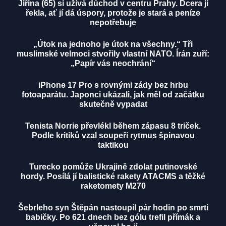
Jiřina (65) si užívá důchod v centru Prahy. Dcera jí
řekla, ať jí dá úspory, protože je stará a peníze
nepotřebuje
„Útok na jednoho je útok na všechny.“ Tři
muslimské velmoci stvořily vlastní NATO. Írán zuří:
„Papír vás neochrání“
iPhone 17 Pro s rovnými zády bez hrbu
fotoaparátu. Japonci ukázali, jak měl od začátku
skutečně vypadat
Tenista Norrie převlékl během zápasu 8 triček.
Podle kritiků vzal soupeři rytmus špinavou
taktikou
Turecko pomůže Ukrajině zdolat putinovské
hordy. Posílá jí balistické rakety ATACMS a těžké
raketomety M270
Šebrleho syn Štěpán nastoupil pár hodin po smrti
babičky. Po 621 dnech bez gólu trefil přímák a