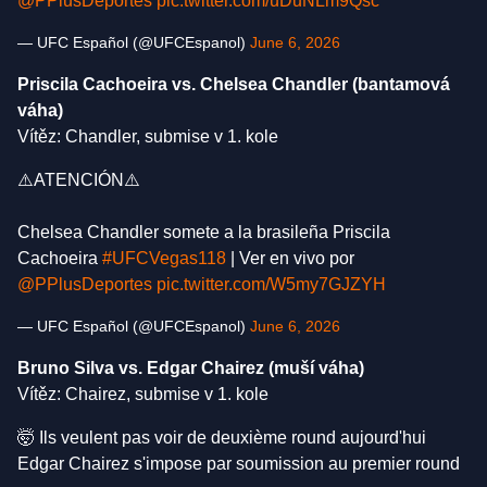
@PPlusDeportes
pic.twitter.com/uDuNLm9Qsc
— UFC Español (@UFCEspanol)
June 6, 2026
Priscila Cachoeira vs. Chelsea Chandler (bantamová
váha)
Vítěz: Chandler, submise v 1. kole
⚠️ATENCIÓN⚠️
Chelsea Chandler somete a la brasileña Priscila
Cachoeira
#UFCVegas118
| Ver en vivo por
@PPlusDeportes
pic.twitter.com/W5my7GJZYH
— UFC Español (@UFCEspanol)
June 6, 2026
Bruno Silva vs. Edgar Chairez (muší váha)
Vítěz: Chairez, submise v 1. kole
🤯 Ils veulent pas voir de deuxième round aujourd'hui
Edgar Chairez s'impose par soumission au premier round