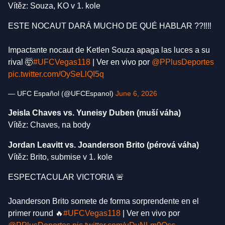
Vítěz: Souza, KO v 1. kole
ESTE NOCAUT DARÁ MUCHO DE QUÉ HABLAR ??‼️‼️
Impactante nocaut de Ketlen Souza apaga las luces a su
rival 🤯
#UFCVegas118
| Ver en vivo por
@PPlusDeportes
pic.twitter.com/OySeLlQI5q
— UFC Español (@UFCEspanol)
June 6, 2026
Jeisla Chaves vs. Yuneisy Duben (muší váha)
Vítěz: Chaves, na body
Jordan Leavitt vs. Joanderson Brito (pérová váha)
Vítěz: Brito, submise v 1. kole
ESPECTACULAR VICTORIA 🚨
Joanderson Brito somete de forma sorprendente en el
primer round 🔥
#UFCVegas118
| Ver en vivo por