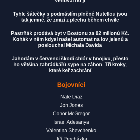
věnoval ho jí
Tyhle šátečky s podmáslím plněné Nutellou jsou
tak jemné, že zmizí z plechu během chvíle
Pastrňák prodává byt v Bostonu za 82 milionů Kč.
Kohák v něm kdysi našel automat na lov jelenů a
poslouchal Michala Davida
Jahodám v červenci škodí chlór v hnojivu, přesto
ho většina zahrádkářů sype na záhon. Tři kroky,
které keř zachrání
Bojovníci
Nate Diaz
Jon Jones
Conor McGregor
Israel Adesanya
Valentina Shevchenko
Jiří Procházka