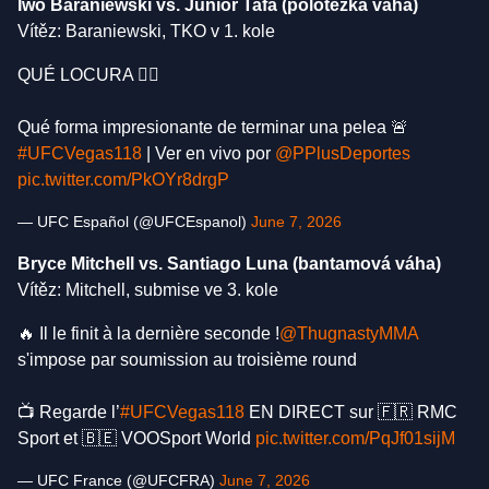
Iwo Baraniewski vs. Junior Tafa (polotěžká váha)
Vítěz: Baraniewski, TKO v 1. kole
QUÉ LOCURA 😮‍💨
Qué forma impresionante de terminar una pelea 🚨
#UFCVegas118
| Ver en vivo por
@PPlusDeportes
pic.twitter.com/PkOYr8drgP
— UFC Español (@UFCEspanol)
June 7, 2026
Bryce Mitchell vs. Santiago Luna (bantamová váha)
Vítěz: Mitchell, submise ve 3. kole
🔥 Il le finit à la dernière seconde !
@ThugnastyMMA
s'impose par soumission au troisième round
📺 Regarde l’
#UFCVegas118
EN DIRECT sur 🇫🇷 RMC
Sport et 🇧🇪 VOOSport World
pic.twitter.com/PqJf01sijM
— UFC France (@UFCFRA)
June 7, 2026