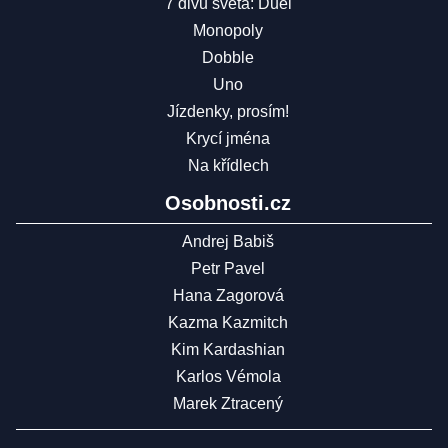
7 divů světa: Duel
Monopoly
Dobble
Uno
Jízdenky, prosím!
Krycí jména
Na křídlech
Osobnosti.cz
Andrej Babiš
Petr Pavel
Hana Zagorová
Kazma Kazmitch
Kim Kardashian
Karlos Vémola
Marek Ztracený