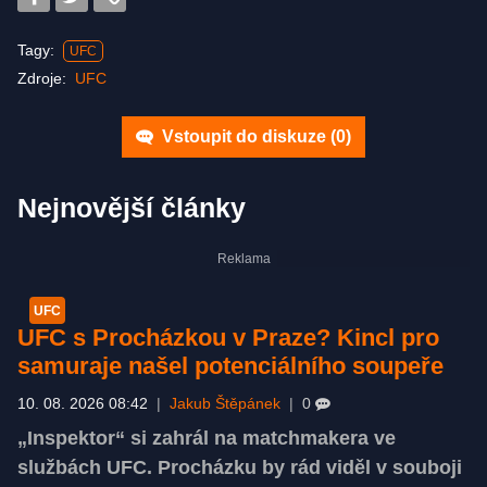
Tagy:
UFC
Zdroje:
UFC
Vstoupit do diskuze (
0
)
Nejnovější články
UFC
UFC s Procházkou v Praze? Kincl pro
samuraje našel potenciálního soupeře
10. 08. 2026 08:42
|
Jakub Štěpánek
|
0
„Inspektor“ si zahrál na matchmakera ve
službách UFC. Procházku by rád viděl v souboji