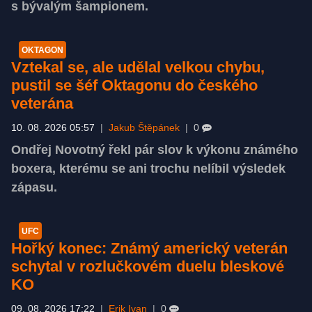
s bývalým šampionem.
OKTAGON
Vztekal se, ale udělal velkou chybu,
pustil se šéf Oktagonu do českého
veterána
10. 08. 2026 05:57
|
Jakub Štěpánek
|
0
Ondřej Novotný řekl pár slov k výkonu známého
boxera, kterému se ani trochu nelíbil výsledek
zápasu.
UFC
Hořký konec: Známý americký veterán
schytal v rozlučkovém duelu bleskové
KO
09. 08. 2026 17:22
|
Erik Ivan
|
0