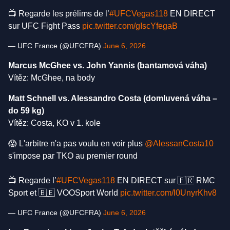
📺 Regarde les prélims de l’
#UFCVegas118
EN DIRECT
sur UFC Fight Pass
pic.twitter.com/gIscYfegaB
— UFC France (@UFCFRA)
June 6, 2026
Marcus McGhee vs. John Yannis (bantamová váha)
Vítěz: McGhee, na body
Matt Schnell vs. Alessandro Costa (domluvená váha –
do 59 kg)
Vítěz: Costa, KO v 1. kole
😱 L'arbitre n'a pas voulu en voir plus
@AlessanCosta10
s'impose par TKO au premier round
📺 Regarde l’
#UFCVegas118
EN DIRECT sur 🇫🇷 RMC
Sport et 🇧🇪 VOOSport World
pic.twitter.com/l0UnyrKhv8
— UFC France (@UFCFRA)
June 6, 2026