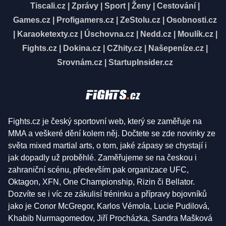
Tiscali.cz
|
Zprávy
|
Sport
|
Ženy
|
Cestování
|
Games.cz
|
Profigamers.cz
|
ZeStolu.cz
|
Osobnosti.cz
|
Karaoketexty.cz
|
Úschovna.cz
|
Nedd.cz
|
Moulík.cz
|
Fights.cz
|
Dokina.cz
|
CZhity.cz
|
Našepeníze.cz
|
Srovnám.cz
|
StartupInsider.cz
Fights.cz je český sportovní web, který se zaměřuje na
MMA a veškeré dění kolem něj. Dočtete se zde novinky ze
světa mixed martial arts, o tom, jaké zápasy se chystají i
jak dopadly už proběhlé. Zaměřujeme se na českou i
zahraniční scénu, především pak organizace UFC,
Oktagon, XFN, One Championship, Rizin či Bellator.
Dozvíte se i víc ze zákulisí tréninku a přípravy bojovníků
jako je Conor McGregor, Karlos Vémola, Lucie Pudilová,
Khabib Nurmagomedov, Jiří Procházka, Sandra Mašková