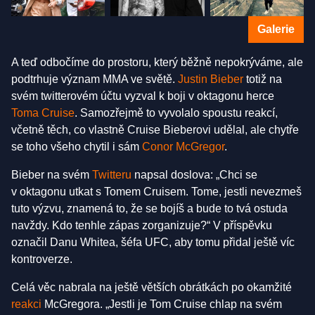
Galerie
A teď odbočíme do prostoru, který běžně nepokrýváme, ale
podtrhuje význam MMA ve světě.
Justin Bieber
totiž na
svém twitterovém účtu vyzval k boji v oktagonu herce
Toma Cruise
. Samozřejmě to vyvolalo spoustu reakcí,
včetně těch, co vlastně Cruise Bieberovi udělal, ale chytře
se toho všeho chytil i sám
Conor McGregor
.
Bieber na svém
Twitteru
napsal doslova: „Chci se
v oktagonu utkat s Tomem Cruisem. Tome, jestli nevezmeš
tuto výzvu, znamená to, že se bojíš a bude to tvá ostuda
navždy. Kdo tenhle zápas zorganizuje?“ V příspěvku
označil Danu Whitea, šéfa UFC, aby tomu přidal ještě víc
kontroverze.
Celá věc nabrala na ještě větších obrátkách po okamžité
reakci
McGregora. „Jestli je Tom Cruise chlap na svém