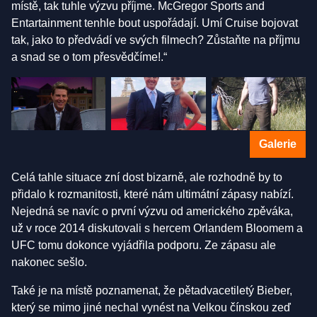
místě, tak tuhle výzvu příjme. McGregor Sports and
Entartainment tenhle bout uspořádají. Umí Cruise bojovat
tak, jako to předvádí ve svých filmech? Zůstaňte na příjmu
a snad se o tom přesvědčíme!.“
Galerie
Celá tahle situace zní dost bizarně, ale rozhodně by to
přidalo k rozmanitosti, které nám ultimátní zápasy nabízí.
Nejedná se navíc o první výzvu od amerického zpěváka,
už v roce 2014 diskutovali s hercem Orlandem Bloomem a
UFC tomu dokonce vyjádřila podporu. Ze zápasu ale
nakonec sešlo.
Také je na místě poznamenat, že pětadvacetiletý Bieber,
který se mimo jiné nechal vynést na Velkou čínskou zeď