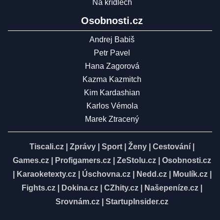
Na křídlech
Osobnosti.cz
Andrej Babiš
Petr Pavel
Hana Zagorová
Kazma Kazmitch
Kim Kardashian
Karlos Vémola
Marek Ztracený
Tiscali.cz
|
Zprávy
|
Sport
|
Ženy
|
Cestování
|
Games.cz
|
Profigamers.cz
|
ZeStolu.cz
|
Osobnosti.cz
|
Karaoketexty.cz
|
Úschovna.cz
|
Nedd.cz
|
Moulík.cz
|
Fights.cz
|
Dokina.cz
|
CZhity.cz
|
Našepeníze.cz
|
Srovnám.cz
|
StartupInsider.cz