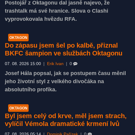
Postojář z Oktagonu dal jasně najevo, že
trashtalk má své hranice. Slova o Clashi
vyprovokovala hvězdu RFA.
OKTAGON
Do zápasu jsem šel po kalbě, přiznal
BKFC šampion ve službách Oktagonu
07. 08. 2026 15:00
|
Erik Ivan
|
0
Josef Hála popsal, jak se postupem času měnil
jeho životní styl z velkého divočáka na
absolutního profíka.
OKTAGON
Byl jsem celý od krve, měl jsem strach,
vylíčil Vémola dramatické krmení lvů
07. 08. 2026 05:14
|
Dominik Pařízek
|
0