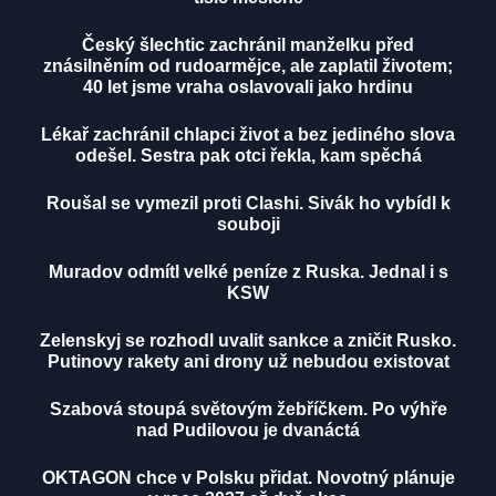
Český šlechtic zachránil manželku před
znásilněním od rudoarmějce, ale zaplatil životem;
40 let jsme vraha oslavovali jako hrdinu
Lékař zachránil chlapci život a bez jediného slova
odešel. Sestra pak otci řekla, kam spěchá
Roušal se vymezil proti Clashi. Sivák ho vybídl k
souboji
Muradov odmítl velké peníze z Ruska. Jednal i s
KSW
Zelenskyj se rozhodl uvalit sankce a zničit Rusko.
Putinovy rakety ani drony už nebudou existovat
Szabová stoupá světovým žebříčkem. Po výhře
nad Pudilovou je dvanáctá
OKTAGON chce v Polsku přidat. Novotný plánuje