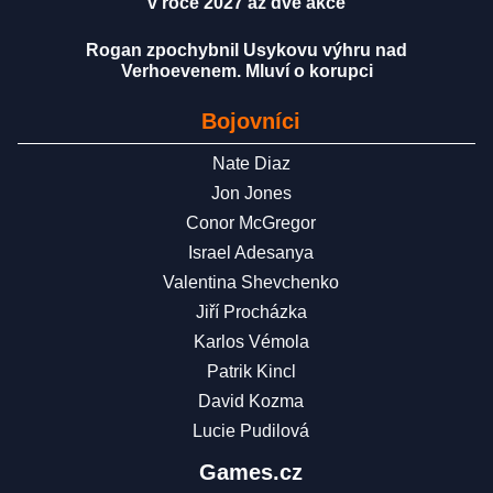
v roce 2027 až dvě akce
Rogan zpochybnil Usykovu výhru nad
Verhoevenem. Mluví o korupci
Bojovníci
Nate Diaz
Jon Jones
Conor McGregor
Israel Adesanya
Valentina Shevchenko
Jiří Procházka
Karlos Vémola
Patrik Kincl
David Kozma
Lucie Pudilová
Games.cz