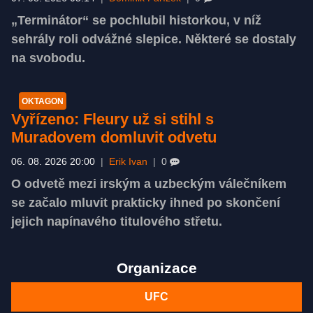
„Terminátor“ se pochlubil historkou, v níž
sehrály roli odvážné slepice. Některé se dostaly
na svobodu.
OKTAGON
Vyřízeno: Fleury už si stihl s
Muradovem domluvit odvetu
06. 08. 2026 20:00
|
Erik Ivan
|
0
O odvetě mezi irským a uzbeckým válečníkem
se začalo mluvit prakticky ihned po skončení
jejich napínavého titulového střetu.
Organizace
UFC