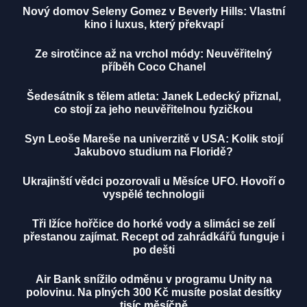
Nový domov Seleny Gomez v Beverly Hills: Vlastní
kino i luxus, který překvapí
Ze sirotčince až na vrchol módy: Neuvěřitelný
příběh Coco Chanel
Šedesátník s tělem atleta: Janek Ledecký přiznal,
co stojí za jeho neuvěřitelnou fyzičkou
Syn Leoše Mareše na univerzitě v USA: Kolik stojí
Jakubovo studium na Floridě?
Ukrajinští vědci pozorovali u Měsíce UFO. Hovoří o
vyspělé technologii
Tři lžíce hořčice do horké vody a slimáci se zelí
přestanou zajímat. Recept od zahrádkářů funguje i
po dešti
Air Bank snížilo odměnu v programu Unity na
polovinu. Na plných 300 Kč musíte poslat desítky
tisíc měsíčně