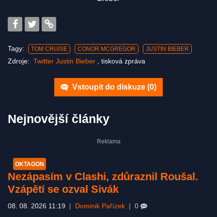
Tagy:
TOM CRUISE
CONOR MCGREGOR
JUSTIN BIEBER
Zdroje:
Twitter Justin Bieber
,
tisková zpráva
Vstoupit do diskuze (
0
)
Nejnovější články
OKTAGON
Nezápasím v Clashi, zdůraznil Roušal.
Vzápětí se ozval Sivák
08. 08. 2026 11:19
|
Dominik Pařízek
|
0