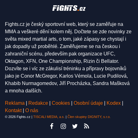
Fights.cz je český sportovní web, který se zaměřuje na
MMA a veškeré dění kolem něj. Dočtete se zde novinky ze
světa mixed martial arts, o tom, jaké zápasy se chystají i
jak dopadly už proběhlé. Zaměřujeme se na českou i
zahraniční scénu, především pak organizace UFC,
Oktagon, XFN, One Championship, Rizin či Bellator.
Dozvíte se i víc ze zákulisí tréninku a přípravy bojovníků
jako je Conor McGregor, Karlos Vémola, Lucie Pudilová,
Khabib Nurmagomedov, Jiří Procházka, Sandra Mašková
a mnoha dalších.
Reklama
|
Redakce
|
Cookies
|
Osobní údaje
|
Kodex
|
Kontakt
|
O nás
© 2026 Fights.cz |
TISCALI MEDIA, a.s.
|
Člen skupiny DIGNITY, s.r.o.