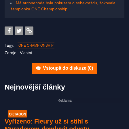
Má autonehoda byla pokusem o sebevraždu, šokovala
šampionka ONE Championship
Tagy:
ONE CHAMPIONSHIP
Zdroje:
Vlastní
Vstoupit do diskuze (
0
)
Nejnovější články
OKTAGON
Vyřízeno: Fleury už si stihl s
Muradovem domluvit odvetu