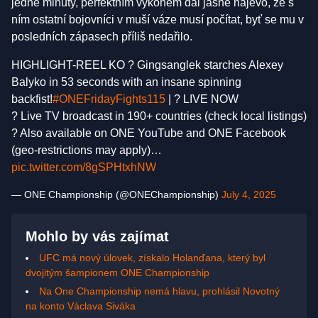
jedné minuty, perfektním výkonem dal jasně najevo, že s
ním ostatní bojovníci v muší váze musí počítat, byť se mu v
posledních zápasech příliš nedařilo.
HIGHLIGHT-REEL KO ?️ Gingsanglek starches Alexey
Balyko in 53 seconds with an insane spinning
backfist!
#ONEFridayFights115
| ? LIVE NOW
? Live TV broadcast in 190+ countries (check local listings)
? Also available on ONE YouTube and ONE Facebook
(geo-restrictions may apply)…
pic.twitter.com/8gSPHtxhNW
— ONE Championship (@ONEChampionship)
July 4, 2025
Mohlo by vás zajímat
UFC má nový úlovek, získalo Holanďana, který byl
dvojitým šampionem ONE Championship
Na One Championship nemá hlavu, prohlásil Novotný
na konto Václava Siváka