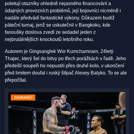
poletují otazníky ohledně nejasného financování a
údajných provozních problémů, její bojovníci nicméně i
nadále předvádí fantastické výkony. Důkazem budiž
páteční turnaj, jenž se uskutečnil v Bangkoku, kde
fanoušky doslova zvedl ze sedadel jeden z
nejbrutálnějších knockoutů letošního roku.
Autorem je Gingsanglek Wor Kumchamnarn, 24letý
Thajec, který šel do bitvy po třech porážkách v řadě. Jeho
předešlí soupeři ho nepustili přes druhé kolo, v ukončení
před limitem doufal i ruský štípač Alexey Balyko. To se ale
přepočítal.
ZAHRANIČÍ