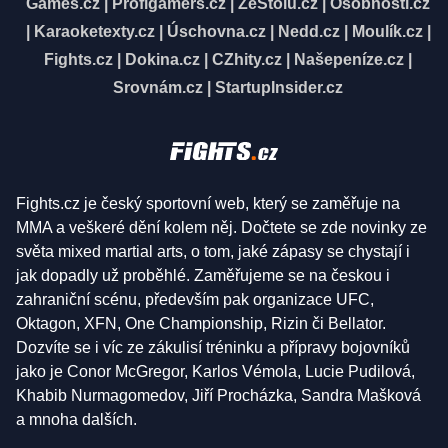
Games.cz
|
Profigamers.cz
|
ZeStolu.cz
|
Osobnosti.cz
|
Karaoketexty.cz
|
Úschovna.cz
|
Nedd.cz
|
Moulík.cz
|
Fights.cz
|
Dokina.cz
|
CZhity.cz
|
Našepeníze.cz
|
Srovnám.cz
|
StartupInsider.cz
Fights.cz je český sportovní web, který se zaměřuje na
MMA a veškeré dění kolem něj. Dočtete se zde novinky ze
světa mixed martial arts, o tom, jaké zápasy se chystají i
jak dopadly už proběhlé. Zaměřujeme se na českou i
zahraniční scénu, především pak organizace UFC,
Oktagon, XFN, One Championship, Rizin či Bellator.
Dozvíte se i víc ze zákulisí tréninku a přípravy bojovníků
jako je Conor McGregor, Karlos Vémola, Lucie Pudilová,
Khabib Nurmagomedov, Jiří Procházka, Sandra Mašková
a mnoha dalších.