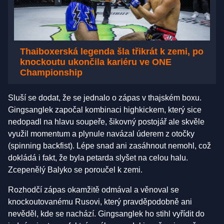
Thaiboxerská legenda šla třikrát k zemi, po
knockoutu ukončila kariéru ve ONE
Championship
Sluší se dodat, že se jednalo o zápas v thajském boxu.
Gingsanglek započal kombinaci highkickem, který sice
nedopadl na hlavu soupeře, šikovný postojář ale skvěle
využil momentum a plynule navázal úderem z otočky
(spinning backfist). Lépe snad ani zasáhnout nemohl, což
dokládá i fakt, že byla petarda slyšet na celou halu.
Zcepenělý Balyko se poroučel k zemi.
Rozhodčí zápas okamžitě odmával a věnoval se
knockoutovanému Rusovi, který pravděpodobně ani
nevěděl, kde se nachází. Gingsanglek ho stihl vyřídit do