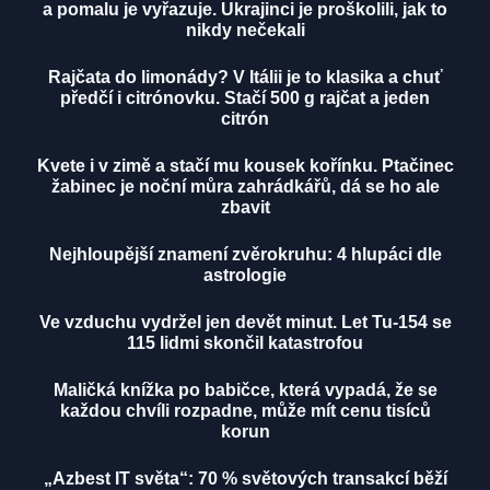
a pomalu je vyřazuje. Ukrajinci je proškolili, jak to
nikdy nečekali
Rajčata do limonády? V Itálii je to klasika a chuť
předčí i citrónovku. Stačí 500 g rajčat a jeden
citrón
Kvete i v zimě a stačí mu kousek kořínku. Ptačinec
žabinec je noční můra zahrádkářů, dá se ho ale
zbavit
Nejhloupější znamení zvěrokruhu: 4 hlupáci dle
astrologie
Ve vzduchu vydržel jen devět minut. Let Tu-154 se
115 lidmi skončil katastrofou
Maličká knížka po babičce, která vypadá, že se
každou chvíli rozpadne, může mít cenu tisíců
korun
„Azbest IT světa“: 70 % světových transakcí běží