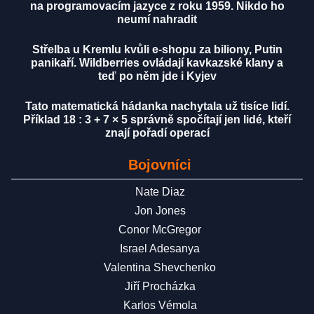
na programovacím jazyce z roku 1959. Nikdo ho
neumí nahradit
Střelba u Kremlu kvůli e-shopu za biliony, Putin
panikaří. Wildberries ovládají kavkazské klany a
teď po něm jde i Kyjev
Tato matematická hádanka nachytala už tisíce lidí.
Příklad 18 : 3 + 7 × 5 správně spočítají jen lidé, kteří
znají pořadí operací
Bojovníci
Nate Diaz
Jon Jones
Conor McGregor
Israel Adesanya
Valentina Shevchenko
Jiří Procházka
Karlos Vémola