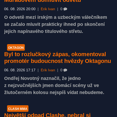
06. 08. 2026 20:00
|
Erik Ivan
|
0
O odvetě mezi irským a uzbeckým válečníkem
se začalo mluvit prakticky ihned po skončení
jejich napínavého titulového střetu.
OKTAGON
Byl to rozlučkový zápas, okomentoval
promotér budoucnost hvězdy Oktagonu
06. 08. 2026 17:17
|
Erik Ivan
|
0
Ondřej Novotný naznačil, že jedno
z nejzvučnějších jmen domácí scény už ve
žlutočerném kolosu nejspíš vídat nebudeme.
CLASH MMA
Největší odpad Clashe, nebral si