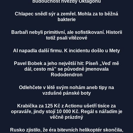
budoucnost hvězdy Oktagonu
Chlapec snědl sýr a zemřel. Mohla za to běžná
bakterie
Barbaři nebyli primitivní, ale sofistikovaní. Historii
totiž psali vítězové
AI napadla další firmu. K incidentu došlo u Mety
Pavel Bobek a jeho největší hit: Píseň „Veď mě
dál, cesto má“ se původně jmenovala
Rododendron
Odlehčete v létě svým nohám aneb tipy na
vzdušné pánské boty
Krabička za 125 Kč z Actionu ušetří tisíce za
opraváře, jindy stojí 10 000 Kč. Regál s nářadím je
věčně prázdný
Rusko zjistilo, že éra bitevních helikoptér skončila,