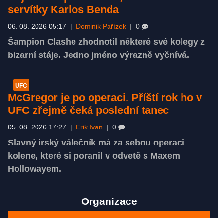
servítky Karlos Benda
06. 08. 2026 05:17
|
Dominik Pařízek
|
0
Šampion Clashe zhodnotil některé své kolegy z
bizarní stáje. Jedno jméno výrazně vyčnívá.
UFC
McGregor je po operaci. Příští rok ho v
UFC zřejmě čeká poslední tanec
05. 08. 2026 17:27
|
Erik Ivan
|
0
Slavný irský válečník má za sebou operaci
kolene, které si poranil v odvetě s Maxem
Hollowayem.
Organizace