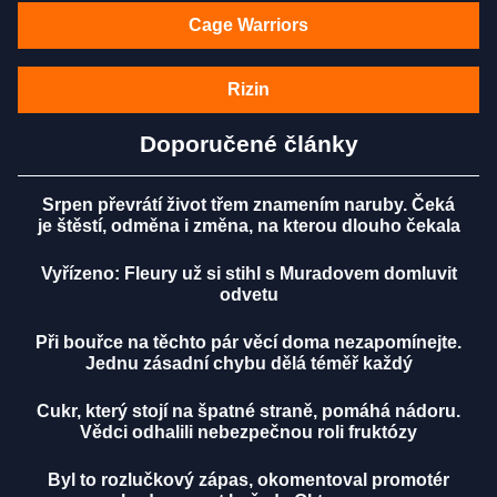
Cage Warriors
Rizin
Doporučené články
Srpen převrátí život třem znamením naruby. Čeká
je štěstí, odměna i změna, na kterou dlouho čekala
Vyřízeno: Fleury už si stihl s Muradovem domluvit
odvetu
Při bouřce na těchto pár věcí doma nezapomínejte.
Jednu zásadní chybu dělá téměř každý
Cukr, který stojí na špatné straně, pomáhá nádoru.
Vědci odhalili nebezpečnou roli fruktózy
Byl to rozlučkový zápas, okomentoval promotér