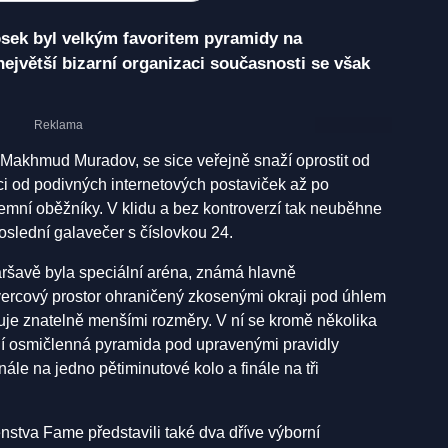
osek byl velkým favoritem pyramidy na
jvětší bizarní organizaci současnosti se však
Makhmud Muradov, se sice veřejně snaží oprostit od
nci od podivných internetových postaviček až po
remní oběžníky. V klidu a bez kontroverzí tak neuběhne
poslední galavečer s číslovkou 24.
ršavě byla speciální aréna, známá hlavně
ercový prostor ohraničený zkosenými okraji pod úhlem
uje znatelně menšími rozměry. V ní se kromě několika
í osmičlenná pyramida pod upravenými pravidly
ále na jedno pětiminutové kolo a finále na tři
stva Fame představili také dva dříve výborní