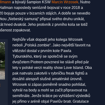
allmann
a bývalý šampion KSW
Marcin Wrzosek
. Nutno
é, Hallman naposledy seriózně bojoval v roce 2018 a
bojuje pouze v bizarních stájích. A dobře se nevedlo
ívkou „Nebeský samuraj“ připsal svého druhu unikát,
t hned dvakrát. Jeho protivník z prvního kola se totiž
kušenost zopakovat.
Nejhůře však dopadl jeho kolega Wrzosek
neboli „Polská zombie“. Jako největší favorit na
vítězství dostal v prvním kole Pawla
Tyburského, který se společně se svým
dvojčetem Piotrem povznesl ke slávě před pár
lety v polské verzi reality show Love Island. Oba
pak natrvalo zakotvili v rybníčku freak fightů a
dosáhli alespoň slušné amatérské úrovně.
z
Wrzosek si zápas poměrně snadno pohlídal,
vyhrál na body a mohl se začít připravovat na
semifinále. Jenže krátce po vyhlášení výsledků
jej přímo v aréně objal Pawlův bratr. Gratulace