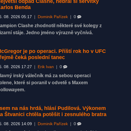
ejvětší odpad Clashe, nebral si servítky
arlos Benda
6. 08. 2026 05:17
|
Dominik Pařízek
|
0
ampion Clashe zhodnotil některé své kolegy z
izarní stáje. Jedno jméno výrazně vyčnívá.
cGregor je po operaci. Příští rok ho v UFC
řejmě čeká poslední tanec
5. 08. 2026 17:27
|
Erik Ivan
|
0
lavný irský válečník má za sebou operaci
olene, které si poranil v odvetě s Maxem
ollowayem.
sem na nás hrdá, hlásí Pudilová. Výkonem
a Štvanici chtěla potěšit i zesnulého bratra
5. 08. 2026 14:09
|
Dominik Pařízek
|
0