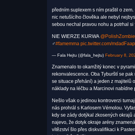
předním suplexem s ním praštil o zem. 
nic netušícího člověka ale nebyl nejbys
sebou nechal pravou nohu a potrhal si 
NIE WIERZE KURWA
@PolishZombi
‍♂️
#famemma
pic.twitter.com/mdadFaap
— Fala Hejtu (@fala_hejtu)
February 8, 20
Znamenalo to okamžitý konec v pyramidě
rekonvalescence. Oba Tyburští se pak na
se situace přehání) a jeden z majitelů
náklady na léčbu a Marcinovi nabídne 
Nešlo však o jedinou kontroverzi turnaj
nás prohrál s Karlosem Vémolou. Vyfas
kdy se zády dotýkal zkosených okrajů ar
najevo, že dotyk okraje arény znamená
vítězství šlo přes diskvalifikaci k Past