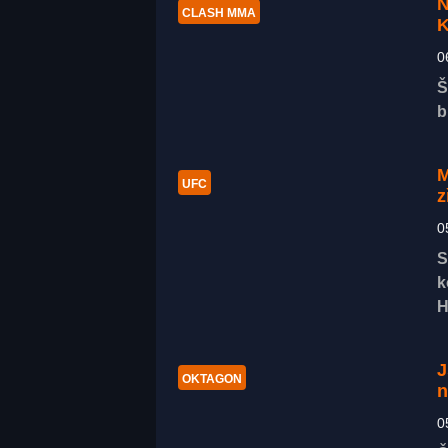
N
CLASH MMA
K
0
Š
b
M
UFC
z
0
S
k
H
J
OKTAGON
n
0