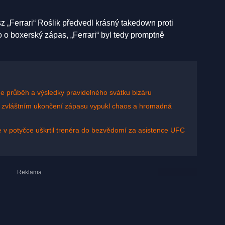
„Ferrari“ Roślik předvedl krásný takedown proti
o o boxerský zápas, „Ferrari“ byl tedy promptně
ine průběh a výsledky pravidelného svátku bizáru
 Po zvláštním ukončení zápasu vypukl chaos a hromadná
e v potyčce uškrtil trenéra do bezvědomí za asistence UFC