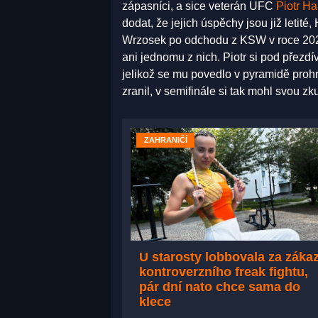
zápasníci, a sice veterán UFC
Piotr H
dodat, že jejich úspěchy jsou již letit
Wrzosek po odchodu z KSW v roce 2020 
ani jednomu z nich. Piotr si pod přezd
jelikož se mu povedlo v pyramidě prohrá
zranil, v semifinále si tak mohl svou z
ZAHRANIČÍ
U starosty lobbovala za záka
kontroverzního freak fightu,
pár dní nato chce sama do
klece