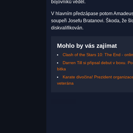
bojovníků věděl.
V hlavním předzápase potom Amadeusz 
soupeři Josefu Bratanovi. Škoda, že šl
diskvalifikován.
Mohlo by vás zajímat
Clash of the Stars 10: The End - onl
Darren Till si připsal debut v boxu.
bitka
Karate divočina! Prezident organizac
veterána