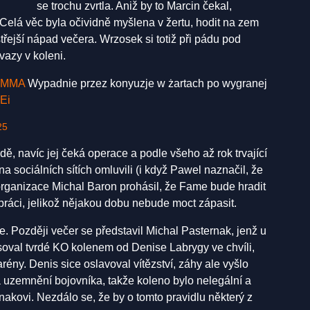
se trochu zvrtla. Aniž by to Marcin čekal,
Celá věc byla očividně myšlena v žertu, hodit na zem
třejší nápad večera. Wrzosek si totiž při pádu pod
vazy v koleni.
eMMA
Wypadnie przez konyuzje w żartach po wygranej
Ei
25
, navíc jej čeká operace a podle všeho až rok trvající
 sociálních sítích omluvili (i když Pawel naznačil, že
 organizace Michal Baron prohásil, že Fame bude hradit
práci, jelikož nějakou dobu nebude moct zápasit.
e. Později večer se představil Michal Pasternak, jenž u
oval tvrdé KO kolenem od Denise Labrygy ve chvíli,
ény. Denis sice oslavoval vítězství, záhy ale vyšlo
 uzemnění bojovníka, takže koleno bylo nelegální a
ernakovi. Nezdálo se, že by o tomto pravidlu některý z