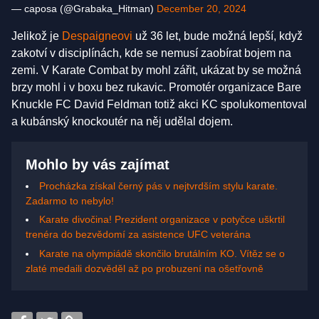
— caposa (@Grabaka_Hitman)
December 20, 2024
Jelikož je
Despaigneovi
už 36 let, bude možná lepší, když
zakotví v disciplínách, kde se nemusí zaobírat bojem na
zemi. V Karate Combat by mohl zářit, ukázat by se možná
brzy mohl i v boxu bez rukavic. Promotér organizace Bare
Knuckle FC David Feldman totiž akci KC spolukomentoval
a kubánský knockoutér na něj udělal dojem.
Mohlo by vás zajímat
Procházka získal černý pás v nejtvrdším stylu karate.
Zadarmo to nebylo!
Karate divočina! Prezident organizace v potyčce uškrtil
trenéra do bezvědomí za asistence UFC veterána
Karate na olympiádě skončilo brutálním KO. Vítěz se o
zlaté medaili dozvěděl až po probuzení na ošetřovně