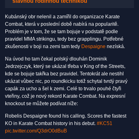
slavnou rodinnou technikou
Kubánský obr nelenil a zamířil do organizace Karate
Combat, která v poslední době nabírá na popularitě.
Problém je v tom, že se tam bojuje v podstatě podle
pravidel MMA strikingu, tedy bez grapplingu. Potřebné
zkušenosti v boji na zemi tam tedy
Despaigne
nezíská.
Na úvod ho tam čekal polský dlouhán Dominik
Jedrzejczyk, který se ukázal třeba v King of the Streets,
kde se bojuje takřka bez pravidel. Tentokrát ale nestihl
ukázat vůbec nic, po roundkicku totiž schytal tvrdý pravý
capák za ucho a šel k zemi. Celé to trvalo pouhé čtyři
vteřiny, což je nový rekord Karate Combat. Na expresní
knockout se můžete podívat níže:
Robelis Despaigne found his calling. Scores the fastest
KO in Karate Combat history in his debut.
#KC51
pic.twitter.com/Q3drO0dBuB