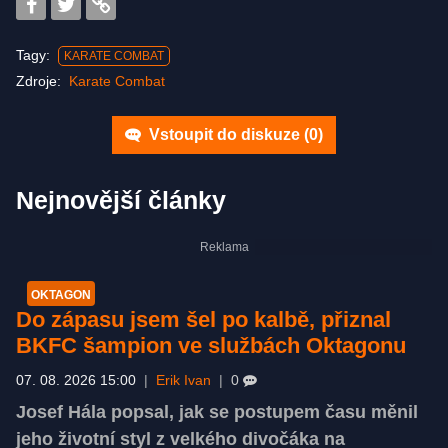
Tagy:
KARATE COMBAT
Zdroje:
Karate Combat
Vstoupit do diskuze (
0
)
Nejnovější články
OKTAGON
Do zápasu jsem šel po kalbě, přiznal
BKFC šampion ve službách Oktagonu
07. 08. 2026 15:00
|
Erik Ivan
|
0
Josef Hála popsal, jak se postupem času měnil
jeho životní styl z velkého divočáka na