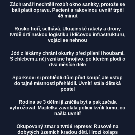
Záchranáři nechtěli rozbít okno sanitky, protože se
báli platit opravu. Pacient s rakovinou uvnitř trpěl
45 minut
Rusko hoří, selhává. Ukrajinské rakety a drony
tvrdě drtí ruskou logistiku i klíčovou infrastrukturu,
vojáci se nehnou
Jód z lékárny chrání okurky před plísní i houbami.
S chlebem z něj vznikne hnojivo, po kterém plodí o
dva měsíce déle
Sparksovi si prohlédli dům před koupí, ale vstup
do tajné místnosti přehlédli. Uvnitř stála dětská
postel
Rodina se 3 dětmi jí zničila byt a pak začala
vyhrožovat. Majitelka zavolala policii kvůli tomu, co
našla uvnitř
Okupovaný zmar a tvrdé represe: Rusové na
dobytých územích kradou děti. Hrozí kolaps