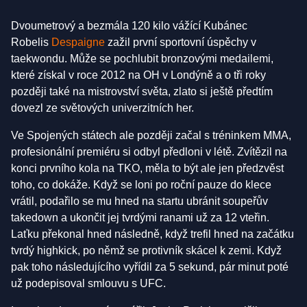
Dvoumetrový a bezmála 120 kilo vážící Kubánec
Robelis
Despaigne
zažil první sportovní úspěchy v
taekwondu. Může se pochlubit bronzovými medailemi,
které získal v roce 2012 na OH v Londýně a o tři roky
později také na mistrovství světa, zlato si ještě předtím
dovezl ze světových univerzitních her.
Ve Spojených státech ale později začal s tréninkem MMA,
profesionální premiéru si odbyl předloni v létě. Zvítězil na
konci prvního kola na TKO, měla to být ale jen předzvěst
toho, co dokáže. Když se loni po roční pauze do klece
vrátil, podařilo se mu hned na startu ubránit soupeřův
takedown a ukončit jej tvrdými ranami už za 12 vteřin.
Laťku překonal hned následně, když trefil hned na začátku
tvrdý highkick, po němž se protivník skácel k zemi. Když
pak toho následujícího vyřídil za 5 sekund, pár minut poté
už podepisoval smlouvu s UFC.