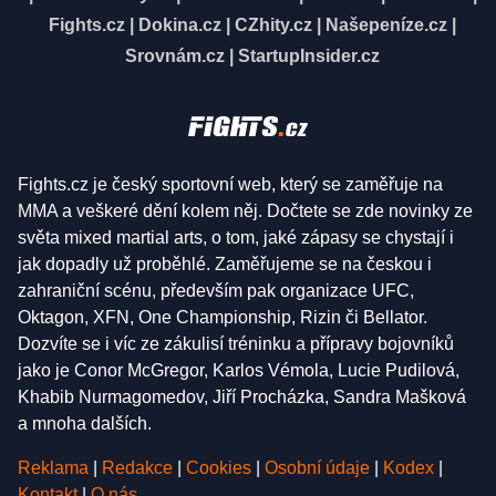
Fights.cz
|
Dokina.cz
|
CZhity.cz
|
Našepeníze.cz
|
Srovnám.cz
|
StartupInsider.cz
Fights.cz je český sportovní web, který se zaměřuje na
MMA a veškeré dění kolem něj. Dočtete se zde novinky ze
světa mixed martial arts, o tom, jaké zápasy se chystají i
jak dopadly už proběhlé. Zaměřujeme se na českou i
zahraniční scénu, především pak organizace UFC,
Oktagon, XFN, One Championship, Rizin či Bellator.
Dozvíte se i víc ze zákulisí tréninku a přípravy bojovníků
jako je Conor McGregor, Karlos Vémola, Lucie Pudilová,
Khabib Nurmagomedov, Jiří Procházka, Sandra Mašková
a mnoha dalších.
Reklama
|
Redakce
|
Cookies
|
Osobní údaje
|
Kodex
|
Kontakt
|
O nás