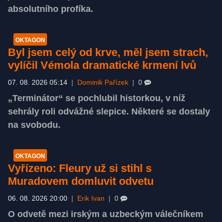
absolutního profíka.
OKTAGON
Byl jsem celý od krve, měl jsem strach,
vylíčil Vémola dramatické krmení lvů
07. 08. 2026 05:14
|
Dominik Pařízek
|
0
„Terminátor“ se pochlubil historkou, v níž
sehrály roli odvážné slepice. Některé se dostaly
na svobodu.
OKTAGON
Vyřízeno: Fleury už si stihl s
Muradovem domluvit odvetu
06. 08. 2026 20:00
|
Erik Ivan
|
0
O odvetě mezi irským a uzbeckým válečníkem