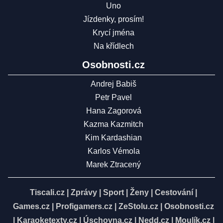
Uno
Jízdenky, prosím!
Krycí jména
Na křídlech
Osobnosti.cz
Andrej Babiš
Petr Pavel
Hana Zagorová
Kazma Kazmitch
Kim Kardashian
Karlos Vémola
Marek Ztracený
Tiscali.cz
|
Zprávy
|
Sport
|
Ženy
|
Cestování
|
Games.cz
|
Profigamers.cz
|
ZeStolu.cz
|
Osobnosti.cz
|
Karaoketexty.cz
|
Úschovna.cz
|
Nedd.cz
|
Moulík.cz
|