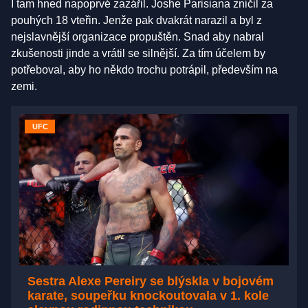
I tam hned napoprvé zazářil. Joshe Parisiana zničil za
pouhých 18 vteřin. Jenže pak dvakrát narazil a byl z
nejslavnější organizace propuštěn. Snad aby nabral
zkušenosti jinde a vrátil se silnější. Za tím účelem by
potřeboval, aby ho někdo trochu potrápil, především na
zemi.
UFC
Sestra Alexe Pereiry se blýskla v bojovém
karate, soupeřku knockoutovala v 1. kole