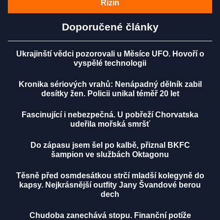
Rizin
Doporučené články
Ukrajinští vědci pozorovali u Měsíce UFO. Hovoří o
vyspělé technologii
Kronika sériových vrahů: Nenápadný dělník zabil
desítky žen. Policii unikal téměř 20 let
Fascinující i nebezpečná. U pobřeží Chorvatska
udeřila mořská smršť
Do zápasu jsem šel po kalbě, přiznal BKFC
šampion ve službách Oktagonu
Těsně před osmdesátkou strčí mladší kolegyně do
kapsy. Nejkrásnější outfity Jany Švandové berou
dech
Chudoba zanechává stopu. Finanční potíže