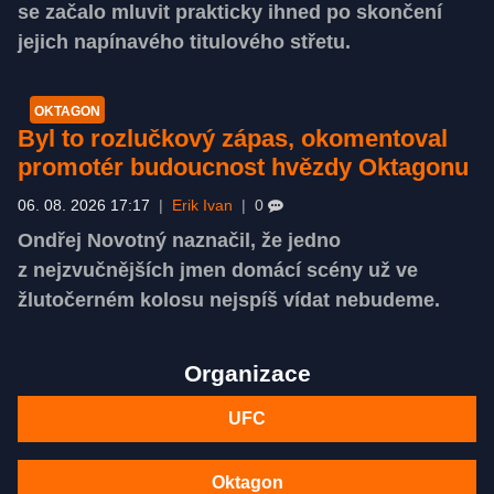
se začalo mluvit prakticky ihned po skončení
jejich napínavého titulového střetu.
OKTAGON
Byl to rozlučkový zápas, okomentoval
promotér budoucnost hvězdy Oktagonu
06. 08. 2026 17:17
|
Erik Ivan
|
0
Ondřej Novotný naznačil, že jedno
z nejzvučnějších jmen domácí scény už ve
žlutočerném kolosu nejspíš vídat nebudeme.
Organizace
UFC
Oktagon