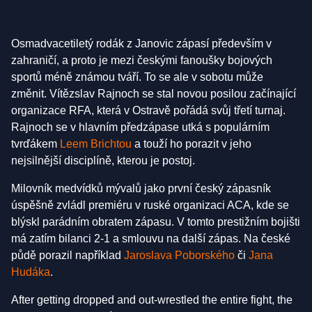
Osmadvacetiletý rodák z Janovic zápasí především v
zahraničí, a proto je mezi českými fanoušky bojových
sportů méně známou tváří. To se ale v sobotu může
změnit. Vítězslav Rajnoch se stal novou posilou začínající
organizace RFA, která v Ostravě pořádá svůj třetí turnaj.
Rajnoch se v hlavním předzápase utká s populárním
tvrďákem
Leem Brichtou
a touží ho porazit v jeho
nejsilnější disciplíně, kterou je postoj.
Milovník medvídků mývalů jako první český zápasník
úspěšně zvládl premiéru v ruské organizaci ACA, kde se
blýskl parádním obratem zápasu. V tomto prestižním bojišti
má zatím bilanci 2-1 a smlouvu na další zápas. Na české
půdě porazil například
Jaroslava Poborského
či
Jana
Hudáka
.
After getting dropped and out-wrestled the entire fight, the