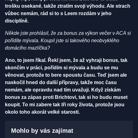
trošku osekané, takže ztratím svoji výhodu. Ale strach
vůbec nemám, rád si to s Leem rozdám v jeho
disciplíně.
Někde jste prohlásil, že za bonus za výkon večer v ACA si
pořídíte mývala. Koupil jste si takového neobvyklého
domácího mazlíčka?
Ano, to jsem říkal. Řekl jsem, že až vyhraji bonus, tak
skončím v práci, pořídím si mývala a budu se mu
věnovat, protože to bere spoustu času. Teď jsem ale
naskočil hned do další přípravy, takže moc času
nemám, ale opravdu nad tím uvažuji. Když získám
bonus za zápas proti Brichtovi, tak si ho budu muset
koupit. To mi zabere tak tři roky života, protože jsou
okolo toho akorát velké starosti.
Mohlo by vás zajímat