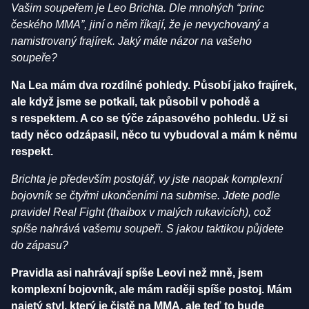
Vašim soupeřem je Leo Brichta. Dle mnohých “princ
českého MMA”, jiní o něm říkají, že je nevychovaný a
namistrovaný frajírek. Jaký máte názor na vašeho
soupeře?
Na Lea mám dva rozdílné pohledy. Působí jako frajírek,
ale když jsme se potkali, tak působil v pohodě a
s respektem. A co se týče zápasového pohledu. Už si
tady něco odzápasil, něco tu vybudoval a mám k němu
respekt.
Brichta je především postojář, vy jste naopak komplexní
bojovník se čtyřmi ukončeními na submise. Jdete podle
pravidel Real Fight (thaibox v malých rukavicích), což
spíše nahrává vašemu soupeři. S jakou taktikou půjdete
do zápasu?
Pravidla asi nahrávají spíše Leovi než mně, jsem
komplexní bojovník, ale mám raději spíše postoj. Mám
najetý styl, který je čistě na MMA, ale teď to bude