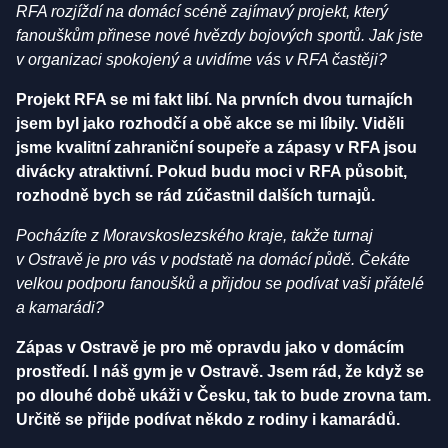
RFA rozjíždí na domácí scéně zajímavý projekt, který
fanouškům přinese nové hvězdy bojových sportů. Jak jste
v organizaci spokojený a uvidíme vás v RFA častěji?
Projekt RFA se mi fakt libí. Na prvních dvou turnajích
jsem byl jako rozhodčí a obě akce se mi líbily. Viděli
jsme kvalitní zahraniční soupeře a zápasy v RFA jsou
divácky atraktivní. Pokud budu moci v RFA působit,
rozhodně bych se rád zúčastnil dalších turnajů.
Pocházíte z Moravskoslezského kraje, takže turnaj
v Ostravě je pro vás v podstatě na domácí půdě. Čekáte
velkou podporu fanoušků a přijdou se podívat vaši přátelé
a kamarádi?
Zápas v Ostravě je pro mě opravdu jako v domácím
prostředí. I náš gym je v Ostravě. Jsem rád, že když se
po dlouhé době ukáži v Česku, tak to bude zrovna tam.
Určitě se přijde podívat někdo z rodiny i kamarádů.