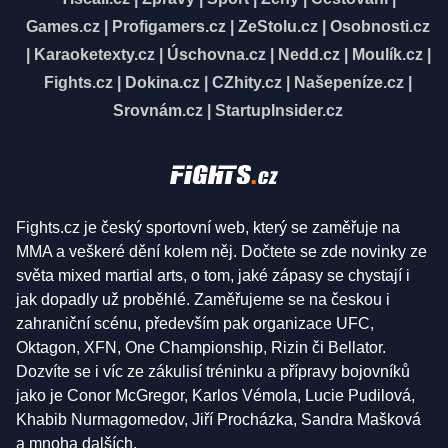
Games.cz
|
Profigamers.cz
|
ZeStolu.cz
|
Osobnosti.cz
|
Karaoketexty.cz
|
Úschovna.cz
|
Nedd.cz
|
Moulík.cz
|
Fights.cz
|
Dokina.cz
|
CZhity.cz
|
Našepeníze.cz
|
Srovnám.cz
|
StartupInsider.cz
Fights.cz je český sportovní web, který se zaměřuje na
MMA a veškeré dění kolem něj. Dočtete se zde novinky ze
světa mixed martial arts, o tom, jaké zápasy se chystají i
jak dopadly už proběhlé. Zaměřujeme se na českou i
zahraniční scénu, především pak organizace UFC,
Oktagon, XFN, One Championship, Rizin či Bellator.
Dozvíte se i víc ze zákulisí tréninku a přípravy bojovníků
jako je Conor McGregor, Karlos Vémola, Lucie Pudilová,
Khabib Nurmagomedov, Jiří Procházka, Sandra Mašková
a mnoha dalších.