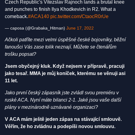
Czech Republic's Vítezslav Rajnoch lands a brutal knee
and punches to finish Ilya Khodkevich in R2. What a
comeback.
#ACA140
pic.twitter.com/CtaocR0rUe
— caposa (@Grabaka_Hitman)
June 17, 2022
Ačkoli patříte mezi velmi úspěšné české bojovníky, běžní
fanoušci Vás zase tolik neznají. Můžete se čtenářům
trošku popsat?
Jsem obyčejný kluk. Když nejsem v přípravě, pracuji
jako tesař. MMA je můj koníček, kterému se věnuji asi
11 let.
Jako první český zápasník jste zvládl svou premiéru v
ruské ACA. Nyní máte bilanci 2-1. Jaké jsou vaše další
plány v mezinárodně uznávané organizaci?
V ACA mám ještě jeden zápas na stávající smlouvě.
Věřím, že ho zvládnu a podepíši novou smlouvu.