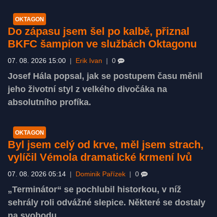
OKTAGON
Do zápasu jsem šel po kalbě, přiznal
BKFC šampion ve službách Oktagonu
07. 08. 2026 15:00
|
Erik Ivan
|
0
Josef Hála popsal, jak se postupem času měnil
jeho životní styl z velkého divočáka na
absolutního profíka.
OKTAGON
Byl jsem celý od krve, měl jsem strach,
vylíčil Vémola dramatické krmení lvů
07. 08. 2026 05:14
|
Dominik Pařízek
|
0
„Terminátor“ se pochlubil historkou, v níž
sehrály roli odvážné slepice. Některé se dostaly
na svobodu.