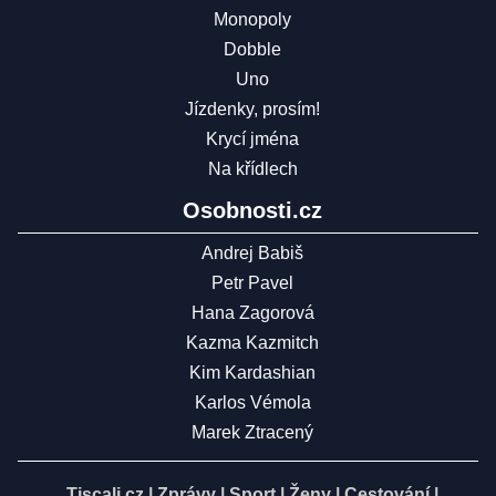
Monopoly
Dobble
Uno
Jízdenky, prosím!
Krycí jména
Na křídlech
Osobnosti.cz
Andrej Babiš
Petr Pavel
Hana Zagorová
Kazma Kazmitch
Kim Kardashian
Karlos Vémola
Marek Ztracený
Tiscali.cz
|
Zprávy
|
Sport
|
Ženy
|
Cestování
|