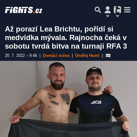
Až porazí Lea Brichtu, pořídí si
medvídka mývala. Rajnocha čeká v
sobotu tvrdá bitva na turnaji RFA 3
20. 7. 2022 – 9:46
|
Domácí scéna
|
Ondřej Huml
|