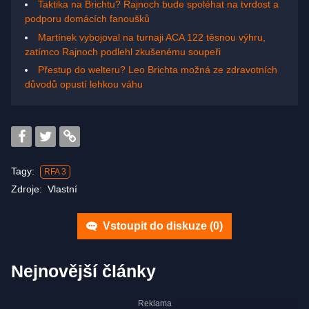
Taktika na Brichtu? Rajnoch bude spoléhat na tvrdost a
podporu domácích fanoušků
Martínek vybojoval na turnaji ACA 122 těsnou výhru,
zatímco Rajnoch podlehl zkušenému soupeři
Přestup do welteru? Leo Brichta možná ze zdravotních
důvodů opustí lehkou váhu
Tagy:
RFA 3
Zdroje:
Vlastní
Vstoupit do diskuze (
0
)
Nejnovější články