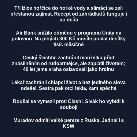
Tři lžíce hořčice do horké vody a slimáci se zelí
přestanou zajímat. Recept od zahrádkářů funguje i
po dešti
Air Bank snížilo odměnu v programu Unity na
polovinu. Na plných 300 Kč musíte poslat desítky
tisíc měsíčně
Český šlechtic zachránil manželku před
znásilněním od rudoarmějce, ale zaplatil životem;
40 let jsme vraha oslavovali jako hrdinu
Lékař zachránil chlapci život a bez jediného slova
odešel. Sestra pak otci řekla, kam spěchá
Roušal se vymezil proti Clashi. Sivák ho vybídl k
souboji
Muradov odmítl velké peníze z Ruska. Jednal i s
KSW