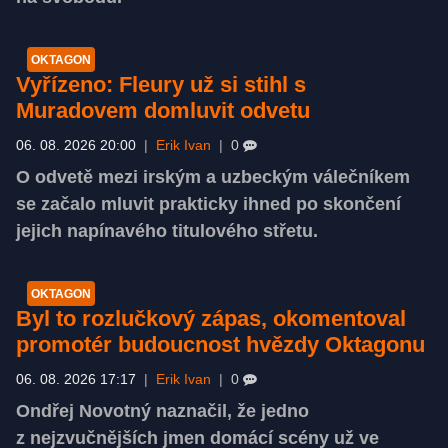
OKTAGON
Vyřízeno: Fleury už si stihl s
Muradovem domluvit odvetu
06. 08. 2026 20:00
|
Erik Ivan
|
0
O odvetě mezi irským a uzbeckým válečníkem
se začalo mluvit prakticky ihned po skončení
jejich napínavého titulového střetu.
OKTAGON
Byl to rozlučkový zápas, okomentoval
promotér budoucnost hvězdy Oktagonu
06. 08. 2026 17:17
|
Erik Ivan
|
0
Ondřej Novotný naznačil, že jedno
z nejzvučnějších jmen domácí scény už ve