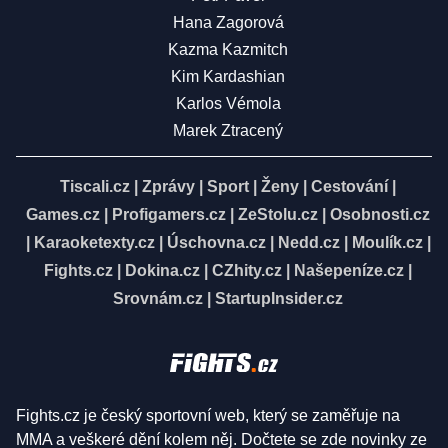
Hana Zagorová
Kazma Kazmitch
Kim Kardashian
Karlos Vémola
Marek Ztracený
Tiscali.cz
|
Zprávy
|
Sport
|
Ženy
|
Cestování
|
Games.cz
|
Profigamers.cz
|
ZeStolu.cz
|
Osobnosti.cz
|
Karaoketexty.cz
|
Úschovna.cz
|
Nedd.cz
|
Moulík.cz
|
Fights.cz
|
Dokina.cz
|
CZhity.cz
|
Našepeníze.cz
|
Srovnám.cz
|
StartupInsider.cz
Fights.cz je český sportovní web, který se zaměřuje na
MMA a veškeré dění kolem něj. Dočtete se zde novinky ze