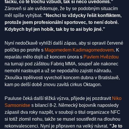
facku, co tě trochu vzbudí, tak si něco uvědomíš.”
Zároveň si ale uvědomuje, že by se podobným situacím
měl spíše vyhýbat.
“Nechci to vždycky řešit konfliktem,
protože jsem profesionální sportovec, to není dobré.
Kdybych byl jen hobík, tak by to asi bylo jiné.”
Nyní nedočkavě vyhlíží další zápas, aby si opravil červené
políčko po prohře s
Magomedem Kadimagomedovem
. K
reparátu mělo dojít už koncem února s
Pavlem Hvězdou
na turnaji pod záštitou Fabriq MMA, soupeř ale nakonec
nemohl nastoupit a už se nepodařilo zajistit náhradu.
Zkouška trpělivosti vyvrcholí koncem dubna v Bratislavě,
kam po delší době znovu zavítá cirkus Oktagon.
Pauluse čeká další těžká výzva, přijede jej pozdravit
Niko
Samsonidse
s bilancí 8-2. Německý bojovník naposledy
zápasil dva roky nazpět, v souboji o titul organizace NFC
si totiž zlomil nohu, takže se musel soustředit na dlouhou
rekonvalescenci. Nyní je připraven na velký návrat.
“Je to