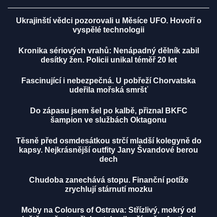
Ukrajinští vědci pozorovali u Měsíce UFO. Hovoří o
vyspělé technologii
Kronika sériových vrahů: Nenápadný dělník zabil
desítky žen. Policii unikal téměř 20 let
Fascinující i nebezpečná. U pobřeží Chorvatska
udeřila mořská smršť
Do zápasu jsem šel po kalbě, přiznal BKFC
šampion ve službách Oktagonu
Těsně před osmdesátkou strčí mladší kolegyně do
kapsy. Nejkrásnější outfity Jany Švandové berou
dech
Chudoba zanechává stopu. Finanční potíže
zrychlují stárnutí mozku
Moby na Colours of Ostrava: Střízlivý, mokrý od