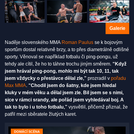
Galerie
Naděje slovenského MMA
Roman Paulus
se k bojovým
sportům dostal relativně brzy, a to přes diametrálně odlišné
sporty. Věnoval se například fotbalu či ping-pongu, už
tehdy ale cítil, že ho to táhne trochu jiným směrem.
“Když
jsem hrával ping-pong, mohlo mi být tak 10, 11, tak
jsem vždycky o přestávce dělal zle,”
prozradil v
pořadu
Max MMA
.
“Chodil jsem do šatny, kde jsem hledal
kluky v mém věku a dělal jsem zle. Bil jsem se s nimi,
sice v rámci srandy, ale pořád jsem vyhledával boj. A
tak to bylo i u toho fotbalu,”
vysvětlil, přičemž přiznal, že
patřil mezi sběratele žlutých karet.
DOMÁCÍ SCÉNA