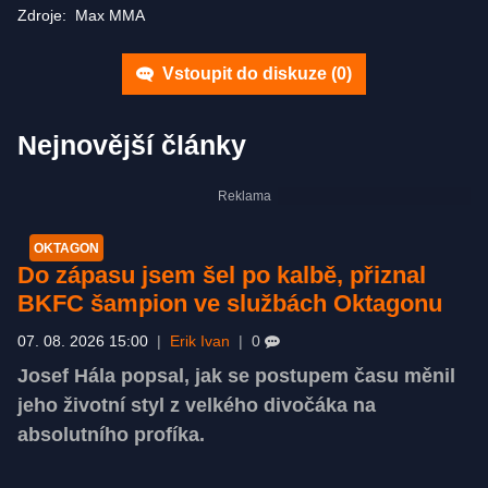
Zdroje:
Max MMA
Vstoupit do diskuze (
0
)
Nejnovější články
OKTAGON
Do zápasu jsem šel po kalbě, přiznal
BKFC šampion ve službách Oktagonu
07. 08. 2026 15:00
|
Erik Ivan
|
0
Josef Hála popsal, jak se postupem času měnil
jeho životní styl z velkého divočáka na
absolutního profíka.