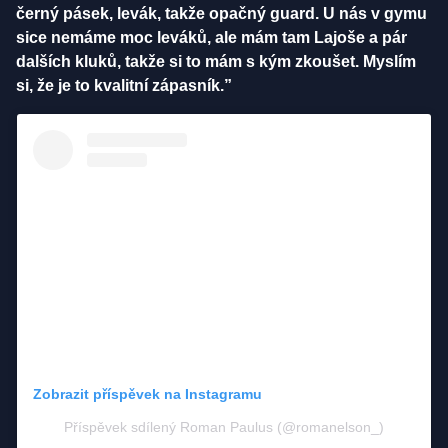
černý pásek, levák, takže opačný guard. U nás v gymu
sice nemáme moc leváků, ale mám tam Lajoše a pár
dalších kluků, takže si to mám s kým zkoušet. Myslím
si, že je to kvalitní zápasník.”
Zobrazit příspěvek na Instagramu
Příspěvek sdílený Roman Paulus (@romanelson_)