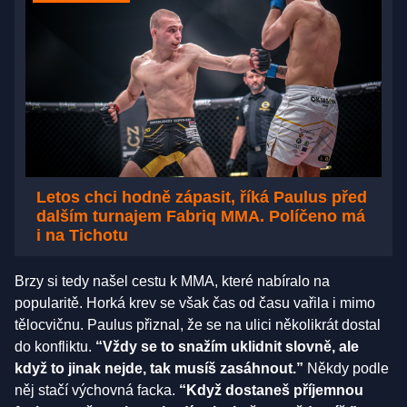
Letos chci hodně zápasit, říká Paulus před
dalším turnajem Fabriq MMA. Políčeno má
i na Tichotu
Brzy si tedy našel cestu k MMA, které nabíralo na
popularitě. Horká krev se však čas od času vařila i mimo
tělocvičnu. Paulus přiznal, že se na ulici několikrát dostal
do konfliktu.
“Vždy se to snažím uklidnit slovně, ale
když to jinak nejde, tak musíš zasáhnout.”
Někdy podle
něj stačí výchovná facka.
“Když dostaneš příjemnou