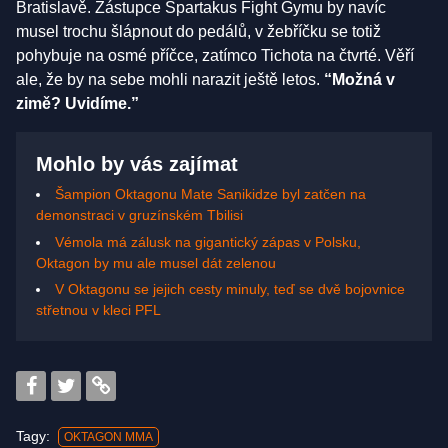
Bratislavě. Zástupce Spartakus Fight Gymu by navíc
musel trochu šlápnout do pedálů, v žebříčku se totiž
pohybuje na osmé příčce, zatímco Tichota na čtvrté. Věří
ale, že by na sebe mohli narazit ještě letos.
“Možná v
zimě? Uvidíme.”
Mohlo by vás zajímat
Šampion Oktagonu Mate Sanikidze byl zatčen na
demonstraci v gruzínském Tbilisi
Vémola má zálusk na gigantický zápas v Polsku,
Oktagon by mu ale musel dát zelenou
V Oktagonu se jejich cesty minuly, teď se dvě bojovnice
střetnou v kleci PFL
Tagy:
OKTAGON MMA