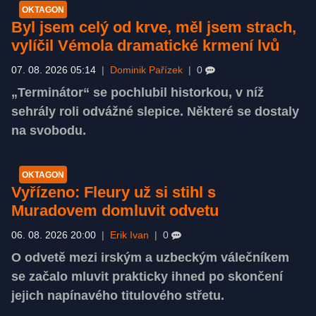
OKTAGON
Byl jsem celý od krve, měl jsem strach,
vylíčil Vémola dramatické krmení lvů
07. 08. 2026 05:14
|
Dominik Pařízek
|
0
„Terminátor“ se pochlubil historkou, v níž
sehrály roli odvážné slepice. Některé se dostaly
na svobodu.
OKTAGON
Vyřízeno: Fleury už si stihl s
Muradovem domluvit odvetu
06. 08. 2026 20:00
|
Erik Ivan
|
0
O odvetě mezi irským a uzbeckým válečníkem
se začalo mluvit prakticky ihned po skončení
jejich napínavého titulového střetu.