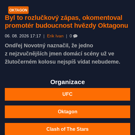
OKTAGON
Byl to rozlučkový zápas, okomentoval
promotér budoucnost hvězdy Oktagonu
06. 08. 2026 17:17
|
Erik Ivan
|
0
Ondřej Novotný naznačil, že jedno
z nejzvučnějších jmen domácí scény už ve
žlutočerném kolosu nejspíš vídat nebudeme.
Organizace
UFC
Oktagon
Clash of The Stars