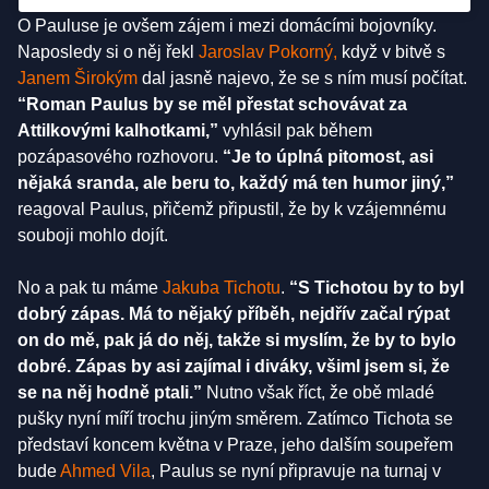
O Pauluse je ovšem zájem i mezi domácími bojovníky.
Naposledy si o něj řekl
Jaroslav Pokorný,
když v bitvě s
Janem Širokým
dal jasně najevo, že se s ním musí počítat.
“Roman Paulus by se měl přestat schovávat za
Attilkovými kalhotkami,”
vyhlásil pak během
pozápasového rozhovoru.
“Je to úplná pitomost, asi
nějaká sranda, ale beru to, každý má ten humor jiný,”
reagoval Paulus, přičemž připustil, že by k vzájemnému
souboji mohlo dojít.
No a pak tu máme
Jakuba Tichotu
.
“S Tichotou by to byl
dobrý zápas. Má to nějaký příběh, nejdřív začal rýpat
on do mě, pak já do něj, takže si myslím, že by to bylo
dobré. Zápas by asi zajímal i diváky, všiml jsem si, že
se na něj hodně ptali.”
Nutno však říct, že obě mladé
pušky nyní míří trochu jiným směrem. Zatímco Tichota se
představí koncem května v Praze, jeho dalším soupeřem
bude
Ahmed Vila
, Paulus se nyní připravuje na turnaj v