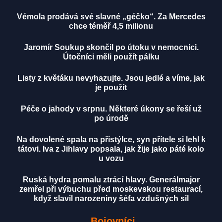
Vémola prodává své slavné „géčko“. Za Mercedes
chce téměř 4,5 milionu
Jaromír Soukup skončil po útoku v nemocnici.
Útočníci měli použít pálku
Listy z květáku nevyhazujte. Jsou jedlé a víme, jak
je použít
Péče o jahody v srpnu. Některé úkony se řeší už
po úrodě
Na dovolené spala na přistýlce, syn přítele si lehl k
tátovi. Iva z Jihlavy popsala, jak žije jako páté kolo
u vozu
Ruská hydra pomalu ztrácí hlavy. Generálmajor
zemřel při výbuchu před moskevskou restaurací,
když slavil narozeniny šéfa vzdušných sil
Bojovníci