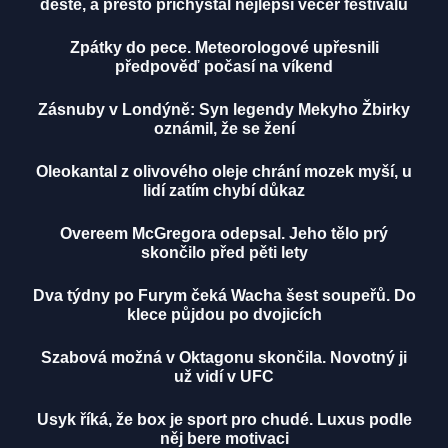
deště, a přesto přichystal nejlepší večer festivalu
Zpátky do pece. Meteorologové upřesnili
předpověď počasí na víkend
Zásnuby v Londýně: Syn legendy Mekyho Žbirky
oznámil, že se žení
Oleokantal z olivového oleje chrání mozek myší, u
lidí zatím chybí důkaz
Overeem McGregora odepsal. Jeho tělo prý
skončilo před pěti lety
Dva týdny po Furym čeká Wacha šest soupeřů. Do
klece půjdou po dvojicích
Szabová možná v Oktagonu skončila. Novotný ji
už vidí v UFC
Usyk říká, že box je sport pro chudé. Luxus podle
něj bere motivaci