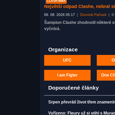
CLASH MMA
Největší odpad Clashe, nebral s
06. 08. 2026 05:17
|
Dominik Pařízek
|
0
Šampion Clashe zhodnotil některé sv
vyčnívá.
Organizace
UFC
O
I am Figter
One C
Doporučené články
Srpen převrátí život třem znamení
Vyřízeno: Fleury už si stihl s Mu