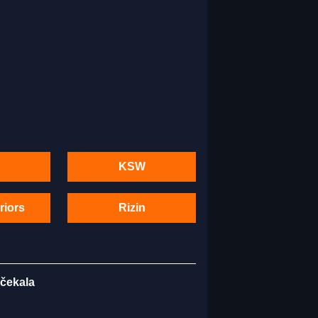
KSW
riors
Rizin
 čekala