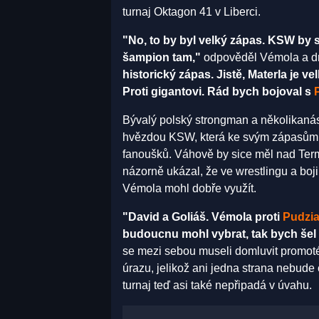
turnaj Oktagon 41 v Liberci.
"No, to by byl velký zápas. KSW by 
šampion tam,"
odpověděl Vémola a d
historický zápas. Jistě, Materla je v
Proti gigantovi. Rád bych bojoval s
Bývalý polský strongman a několikanás
hvězdou KSW, která ke svým zápasům 
fanoušků. Váhově by sice měl nad Term
názorně ukázal, že ve wrestlingu a boj
Vémola mohl dobře využít.
"David a Goliáš. Vémola proti
Pudzi
budoucnu mohl vybrat, tak bych šel 
se mezi sebou museli domluvit promoté
úrazu, jelikož ani jedna strana nebude 
turnaj teď asi také nepřipadá v úvahu.