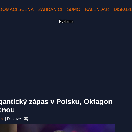
DOMÁCÍ SCÉNA
ZAHRANIČÍ
SUMÓ
KALENDÁŘ
DISKUZ
gantický zápas v Polsku, Oktagon
lenou
za
|
Diskuze: