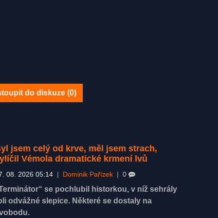
toupit do diskuze (
0
)
yl jsem celý od krve, měl jsem strach,
ylíčil Vémola dramatické krmení lvů
7. 08. 2026 05:14
|
Dominik Pařízek
|
0
Terminátor“ se pochlubil historkou, v níž sehrály
oli odvážné slepice. Některé se dostaly na
vobodu.