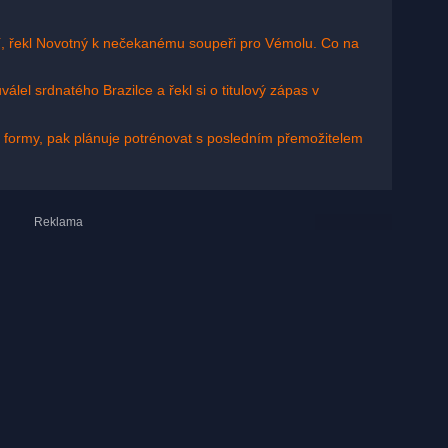
íbí, řekl Novotný k nečekanému soupeři pro Vémolu. Co na
lel srdnatého Brazilce a řekl si o titulový zápas v
 formy, pak plánuje potrénovat s posledním přemožitelem