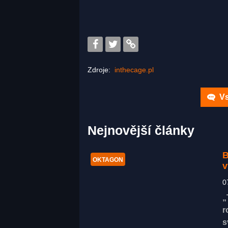
Zdroje:
inthecage.pl
Vs
Nejnovější články
B
OKTAGON
v
0
„
r
s