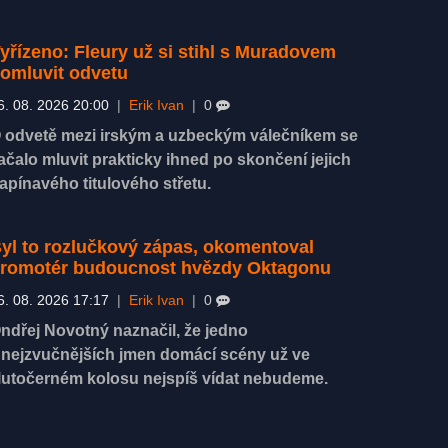
yřízeno: Fleury už si stihl s Muradovem
omluvit odvetu
6. 08. 2026 20:00
|
Erik Ivan
|
0
 odvetě mezi irským a uzbeckým válečníkem se
ačalo mluvit prakticky ihned po skončení jejich
apínavého titulového střetu.
yl to rozlučkový zápas, okomentoval
romotér budoucnost hvězdy Oktagonu
6. 08. 2026 17:17
|
Erik Ivan
|
0
ndřej Novotný naznačil, že jedno
 nejzvučnějších jmen domácí scény už ve
lutočerném kolosu nejspíš vídat nebudeme.