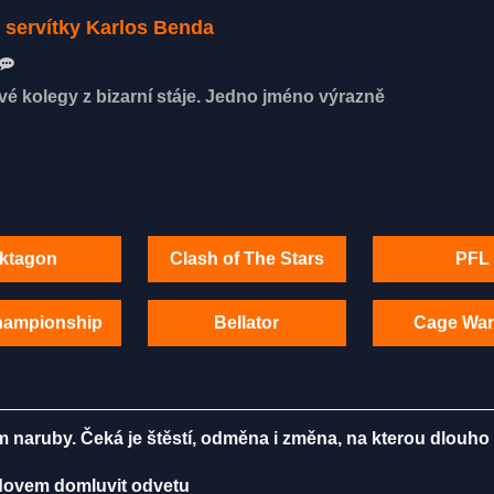
i servítky Karlos Benda
é kolegy z bizarní stáje. Jedno jméno výrazně
ktagon
Clash of The Stars
PFL
hampionship
Bellator
Cage War
m naruby. Čeká je štěstí, odměna i změna, na kterou dlouho
radovem domluvit odvetu