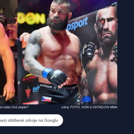
t nebo čirá utopie?
zdroj: FOTO: KSW a OKTAGON MMA
mezi oblíbené zdroje na Googlu