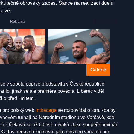
 skutečně obrovský zápas. Šance na realizaci duelu
zivé.
Galerie
e v sobotu poprvé představila v České republice.
lo, jinak se ale premiéra povedla. Liberec viděl
ilo před limitem.
 pro polský web
inthecage
se rozpovídal o tom, zda by
rvnovém turnaji na Národním stadionu ve Varšavě, kde
i. Očekává se až 60 tisíc diváků. Jako soupeře novinář
 Karlos nedávno zmiňoval jako možnou variantu pro