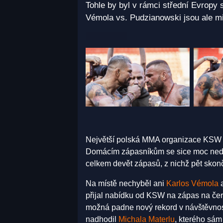
Tohle by byl v rámci střední Evropy
Vémola vs. Pudzianowski jsou ale mi
Největší polská MMA organizace KSW s
Domácím zápasníkům se sice moc nedaři
celkem devět zápasů, z nichž pět skonč
Na místě nechyběl ani
Karlos Vémola
a
přijal nabídku od KSW na zápas na če
možná padne nový rekord v návštěvnost
nadhodil
Michala Materlu
, kterého sám