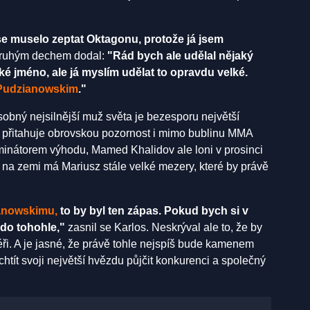
se muselo zeptat Oktagonu, protože já jsem
ruhým dechem dodal:
"Rád bych ale udělal nějaký
elké jméno, ale já myslím udělat to opravdu velké.
Pudzianowskim
."
obný nejsilnější muž světa je bezesporu největší
přitahuje obrovskou pozornost i mimo bublinu MMA
inátorem výhodu, Mamed Khalidov ale loni v prosinci
i na zemi má Mariusz stále velké mezery, které by právě
anowskimu,
to by byl ten zápas. Pokud bych si v
do tohohle,"
zasnil se Karlos. Neskrýval ale to, že by
ři. A je jasné, že právě tohle nejspíš bude kamenem
chtít svoji největší hvězdu půjčit konkurenci a společný