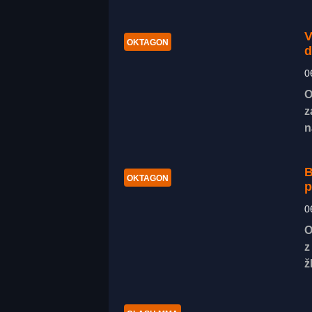
V
OKTAGON
d
0
O
z
n
B
OKTAGON
p
0
O
z
ž