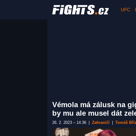
UFC
Vémola má zálusk na gi
by mu ale musel dát ze
26. 2. 2023 – 14:36
|
Zahraničí
|
Tomáš Bří