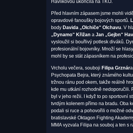
Havlíkovou ukončila na TKO.
Před hlavním zápasem jsme mohli vidět 
opravdové fanoušky bojových sportů.
body
Davida „Olchiče“ Olchavu
. V h
„Dynamo“ Křižan
a
Jan „Gejbn“ Hav
vysloužil si bouřlivý potlesk diváků. Dy
profesionální bojovníky. Množí se hla
mohl by se stát zápasníkem na profesio
Vrcholu večera, souboji
Filipa Grznár
a
Psychopata Bejra, který známého kultu
tržnou ránu pod okem, takže reálně hroz
kde mu utkání rozhodně nedoporučili. Fi
byl v jeho režii. I když to po sportovní 
tvrdým kolenem přímo na bradu. Oba ko
podali si ruce a pohovořili o možné od
bratislavské Oktagon Fighting Akademy,
MMA vyzvala Filipa na souboj a ten s ra