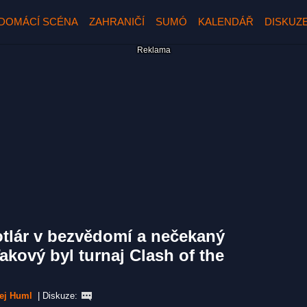
DOMÁCÍ SCÉNA
ZAHRANIČÍ
SUMÓ
KALENDÁŘ
DISKUZ
otlár v bezvědomí a nečekaný
akový byl turnaj Clash of the
ej Huml
|
Diskuze: