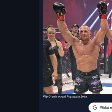
Filip Grznár porazil Psyhopata Bejra
Přidat 