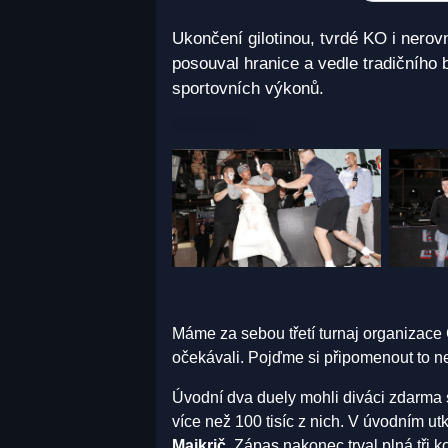
Ukončení gilotinou, tvrdé KO i nerov
posouval hranice a vedle tradičního b
sportovních výkonů.
Máme za sebou třetí turnaj organizace C
očekávali. Pojďme si připomenout to ne
Úvodní dva duely mohli diváci zdarma 
více než 100 tisíc z nich. V úvodním ut
Majkrič
. Zápas nakonec trval plná tři 