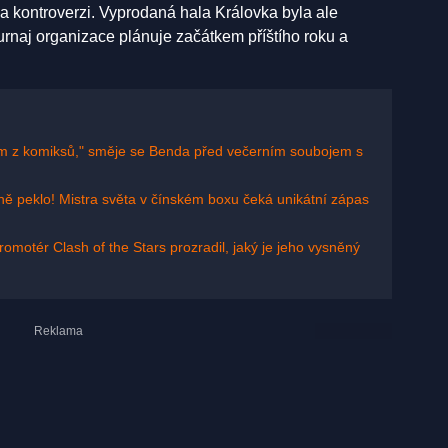
 a kontroverzi. Vyprodaná hala Královka byla ale
urnaj organizace plánuje začátkem příštího roku a
em z komiksů," směje se Benda před večerním soubojem s
ně peklo! Mistra světa v čínském boxu čeká unikátní zápas
omotér Clash of the Stars prozradil, jaký je jeho vysněný