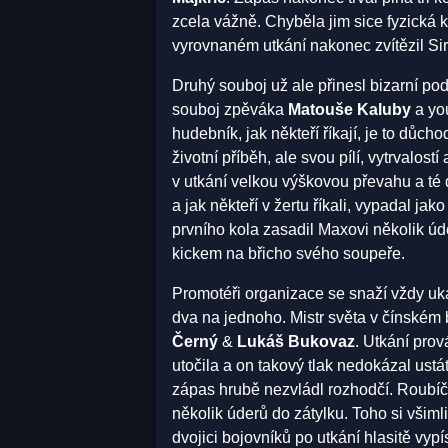
zcela vážně. Chyběla jim sice fyzická ko
vyrovnaném utkání nakonec zvítězil Sir
Druhý souboj už ale přinesl bizarní pod
souboj zpěváka
Matouše Kaluby
a yo
hudebník, jak někteří říkají, je to dů
životní příběh, ale svou pílí, vytrvalost
v utkání velkou výškovou převahu a té 
a jak někteří v žertu říkali, vypadal j
prvního kola zasadil Maxovi několik úd
kickem na břicho svého soupeře.
Promotéři organizace se snaží vždy uk
dva na jednoho. Mistr světa v čínském
Černý
&
Lukáš Bukovaz
. Utkání pro
utočila a on takový tlak nedokázal ust
zápas hrubě nezvládl rozhodčí. Roubíče
několik úderů do zátylku. Toho si všimli
dvojici bojovníků po utkání hlasitě vy