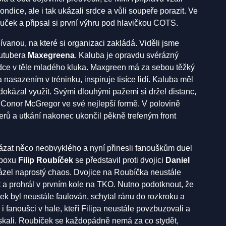
ndice, ale i tak ukázali srdce a vůli soupeře porazit. Ve
uček a připsal si první výhru pod hlavičkou COTS.
ívanou, na které si organizaci zakládá. Viděli jsme
utubera
Maxegreena
. Kaluba je opravdu svérázný
chodce v těle mladého kluka. Maxgreen má za sebou těžký
í a nasazením v tréninku, inspiruje tisíce lidí. Kaluba měl
dokázal využít. Svými dlouhými pažemi si držel distanc,
ako Conor McGregor ve své nejlepší formě. V polovině
erů a utkání nakonec ukončil pěkně trefeným front
ázat něco neobvyklého a nyní přinesli fanouškům duel
 boxu
Filip Roubíček
se představil proti dvojici
Daniel
vázel naprostý chaos. Dvojice na Roubíčka neustále
át a prohrál v prvním kole na TKO. Nutno podotknout, že
k byl neustále faulován, schytal ránu do rozkroku a
 i fanoušci v hale, kteří Filipa neustále povzbuzovali a
pískali. Roubíček se každopádně nemá za co stydět,