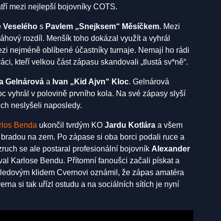
atří mezi nejlepší bojovníky COTS.
 Veselého
s
Pavlem „Snejksem“ Měsíčkem
. Mezi
váhový rozdíl. Menšík toho dokázal využít a vyhrál
zi nejméně oblíbené účastníky turnaje. Nemají ho rádi
váci, kteří velkou část zápasu skandovali „tlustá sv*ně“.
a Gelnárová
a
Ivan „Kid Ajvn“ Kloc
. Gelnárová
c vyhrál v polovině prvního kola. Na své zápasy slyší
ich neslyšeli naposledy.
rlos Benda
ukončil tvrdým KO
Jardu Kotlára
a všem
 bradou na zem. Po zápase si oba borci podali ruce a
zruch se ale postaral profesionální bojovník
Alexander
zval Karlose Bendu. Přítomní fanoušci začali pískat a
 ledovým klidem Cvernovi oznámil, že zápas amatéra
a si tak uřízl ostudu a na sociálních sítích je nyní