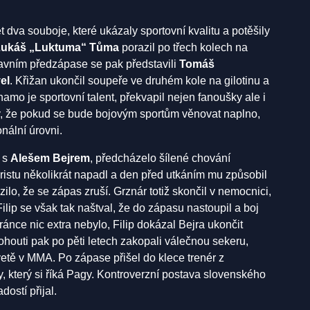
dva souboje, které ukázaly sportovní kvalitu a potěšily
Lukáš „Luktuma“ Tůma
porazil po třech kolech na
lavním předzápase se pak představili
Tomáš
el
. Křižan ukončil soupeře ve druhém kole na gilotinu a
namo je sportovní talent, překvapil nejen fanoušky ale i
sy, že pokud se bude bojovým sportům věnovat naplno,
nální úrovni.
 s
Alešem Bejrem
, předcházelo šílené chování
ristu několikrát napadl a den před utkáním mu způsobil
ilo, že se zápas zruší. Grznár totiž skončil v nemocnici,
lip se však tak naštval, že do zápasu nastoupil a boj
stránce nic extra nebylo, Filip dokázal Bejra ukončit
houti pak po pěti letech zakopali válečnou sekeru,
vetě v MMA. Po zápase přišel do klece trenér z
 který si říká Pagy. Kontroverzní postava slovenského
dostí přijal.