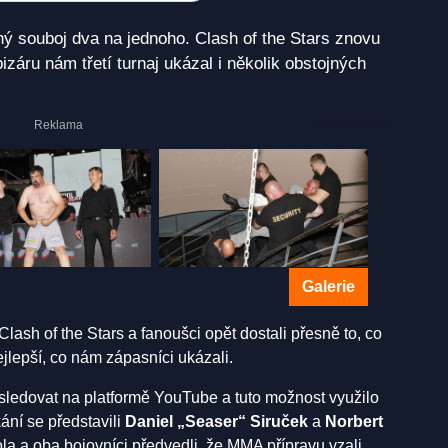
ný souboj dva na jednoho. Clash of the Stars znovu
izáru nám třetí turnaj ukázal i několik obstojných
Galerie
lash of the Stars a fanoušci opět dostali přesně to, co
jlepší, co nám zápasníci ukázali.
sledovat na platformě YouTube a tuto možnost využilo
kání se představili
Daniel „Seaser“ Siruček
a
Norbert
kola a oba bojovníci předvedli, že MMA přípravu vzali