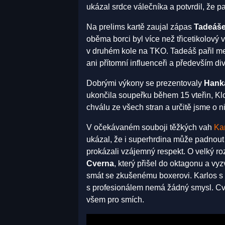
ukázal srdce válečníka a potvrdil, že p
Na prelims kartě zaujal zápas
Tadeáše
oběma borci byl více než třicetikolový 
v druhém kole na TKO. Tadeáš pařil me
ani přítomní influenceři a především di
Dobrými výkony se prezentovaly
Hank
ukončila soupeřku během 15 vteřin, Klo
chválu ze všech stran a určitě jsme o n
V očekávaném souboji těžkých vah
Ka
ukázal, že i superhrdina může padnout
prokázali vzájemný respekt. O velký ro
Cverna
, který přišel do oktagonu a vy
smát se zkušenému boxerovi. Karlos s
s profesionálem nemá žádný smysl. Cvern
všem pro smích.