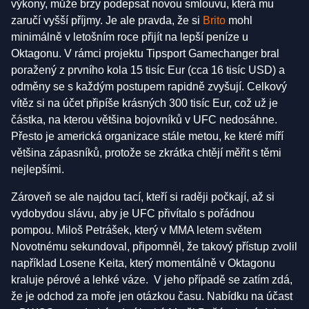
výkony, může brzy podepsat novou smlouvu, která mu
zaručí vyšší příjmy. Je ale pravda, že si
Brito
mohl
minimálně v letošním roce přijít na lepší peníze u
Oktagonu. V rámci projektu Tipsport Gamechanger bral
poražený z prvního kola 15 tisíc Eur (cca 16 tisíc USD) a
odměny se s každým postupem rapidně zvyšují. Celkový
vítěz si na účet připíše krásných 300 tisíc Eur, což už je
částka, na kterou většina bojovníků v UFC nedosáhne.
Přesto je americká organizace stále metou, ke které míří
většina zápasníků, protože se zkrátka chtějí měřit s těmi
nejlepšími.
Zároveň se ale najdou tací, kteří si raději počkají, až si
vydobydou slávu, aby je UFC přivítalo s pořádnou
pompou. Miloš Petrášek, který v MMA letem světem
Novotnému sekundoval, připomněl, že takový přístup zvolil
například Losene Keita, který momentálně v Oktagonu
kraluje pérové a lehké váze. V jeho případě se zatím zdá,
že je odchod za moře jen otázkou času. Nabídku na účast