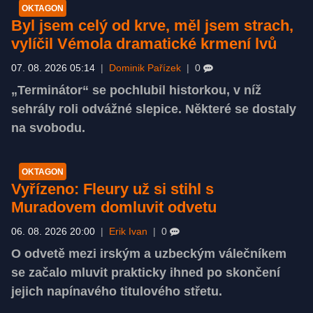
OKTAGON
Byl jsem celý od krve, měl jsem strach,
vylíčil Vémola dramatické krmení lvů
07. 08. 2026 05:14
|
Dominik Pařízek
|
0
„Terminátor“ se pochlubil historkou, v níž
sehrály roli odvážné slepice. Některé se dostaly
na svobodu.
OKTAGON
Vyřízeno: Fleury už si stihl s
Muradovem domluvit odvetu
06. 08. 2026 20:00
|
Erik Ivan
|
0
O odvetě mezi irským a uzbeckým válečníkem
se začalo mluvit prakticky ihned po skončení
jejich napínavého titulového střetu.