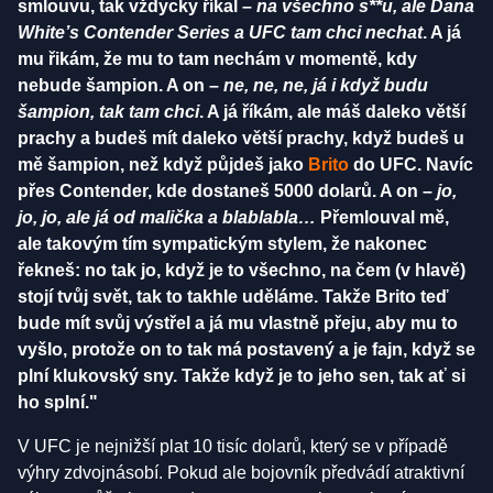
smlouvu, tak vždycky říkal –
na všechno s**u, ale Dana
White’s Contender Series a UFC tam chci nechat
. A já
mu řikám, že mu to tam nechám v momentě, kdy
nebude šampion. A on –
ne, ne, ne, já i když budu
šampion, tak tam chci
. A já říkám, ale máš daleko větší
prachy a budeš mít daleko větší prachy, když budeš u
mě šampion, než když půjdeš jako
Brito
do UFC. Navíc
přes Contender, kde dostaneš 5000 dolarů. A on –
jo,
jo, jo, ale já od malička a blablabla…
Přemlouval mě,
ale takovým tím sympatickým stylem, že nakonec
řekneš: no tak jo, když je to všechno, na čem (v hlavě)
stojí tvůj svět, tak to takhle uděláme. Takže Brito teď
bude mít svůj výstřel a já mu vlastně přeju, aby mu to
vyšlo, protože on to tak má postavený a je fajn, když se
plní klukovský sny. Takže když je to jeho sen, tak ať si
ho splní."
V UFC je nejnižší plat 10 tisíc dolarů, který se v případě
výhry zdvojnásobí. Pokud ale bojovník předvádí atraktivní