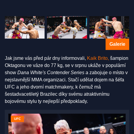
Galerie
Jak jsme vás před pár dny informovali,
Kaik Brito,
šampion
Oktagonu ve váze do 77 kg, se v srpnu ukáže v populární
show
Dana White's Contender Series
a zabojuje o místo v
nejslavnější MMA organizaci. Stačí udělat dojem na šéfa
UFC a jeho dvorní matchmakery, k čemuž má
šestadvacetiletý Brazilec díky svému atraktivnímu
bojovému stylu ty nejlepší předpoklady.
UFC