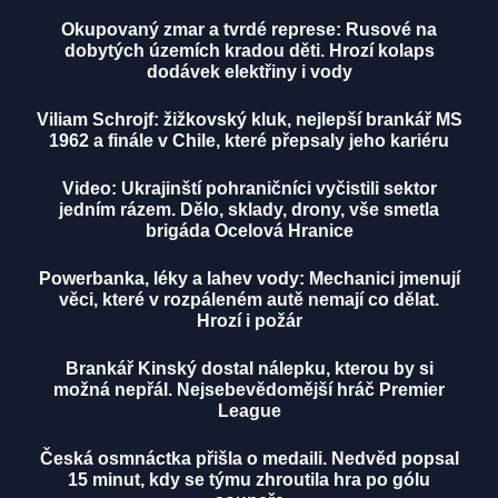
Okupovaný zmar a tvrdé represe: Rusové na
dobytých územích kradou děti. Hrozí kolaps
dodávek elektřiny i vody
Viliam Schrojf: žižkovský kluk, nejlepší brankář MS
1962 a finále v Chile, které přepsaly jeho kariéru
Video: Ukrajinští pohraničníci vyčistili sektor
jedním rázem. Dělo, sklady, drony, vše smetla
brigáda Ocelová Hranice
Powerbanka, léky a lahev vody: Mechanici jmenují
věci, které v rozpáleném autě nemají co dělat.
Hrozí i požár
Brankář Kinský dostal nálepku, kterou by si
možná nepřál. Nejsebevědomější hráč Premier
League
Česká osmnáctka přišla o medaili. Nedvěd popsal
15 minut, kdy se týmu zhroutila hra po gólu