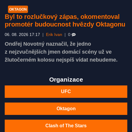
OKTAGON
Byl to rozlučkový zápas, okomentoval
promotér budoucnost hvězdy Oktagonu
06. 08. 2026 17:17
|
Erik Ivan
|
0
Ondřej Novotný naznačil, že jedno
z nejzvučnějších jmen domácí scény už ve
žlutočerném kolosu nejspíš vídat nebudeme.
Organizace
UFC
Oktagon
Clash of The Stars