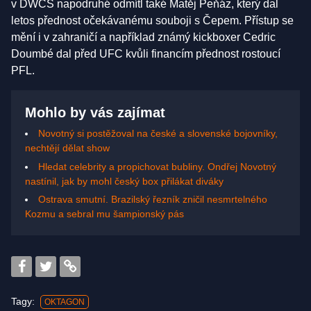
v DWCS napodruhé odmítl také Matěj Peňáz, který dal
letos přednost očekávanému souboji s Čepem. Přístup se
mění i v zahraničí a například známý kickboxer Cedric
Doumbé dal před UFC kvůli financím přednost rostoucí
PFL.
Mohlo by vás zajímat
Novotný si postěžoval na české a slovenské bojovníky,
nechtějí dělat show
Hledat celebrity a propichovat bubliny. Ondřej Novotný
nastínil, jak by mohl český box přilákat diváky
Ostrava smutní. Brazilský řezník zničil nesmrtelného
Kozmu a sebral mu šampionský pás
Tagy:
OKTAGON