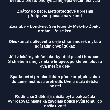
deště, a přesto přichystal nejlepší večer festivalu
Zpátky do pece. Meteorologové upřesnili
předpověď počasí na víkend
Zásnuby v Londýně: Syn legendy Mekyho Žbirky
oznámil, že se žení
Oleokantal z olivového oleje chrání mozek myší, u
lidí zatím chybí důkaz
Jód z lékárny chrání okurky před plísní i houbami.
S chlebem z něj vznikne hnojivo, po kterém plodí o
dva měsíce déle
Sparksovi si prohlédli dům před koupí, ale vstup
do tajné místnosti přehlédli. Uvnitř stála dětská
postel
Rodina se 3 dětmi jí zničila byt a pak začala
vyhrožovat. Majitelka zavolala policii kvůli tomu, co
našla uvnitř