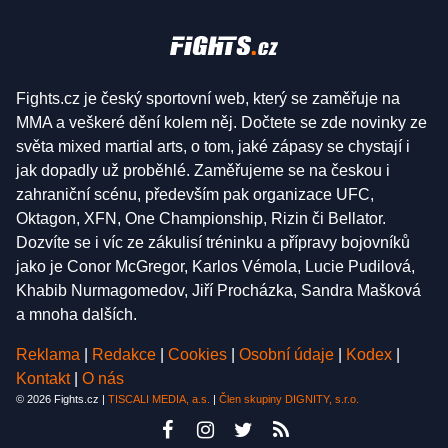
Fights.cz je český sportovní web, který se zaměřuje na
MMA a veškeré dění kolem něj. Dočtete se zde novinky ze
světa mixed martial arts, o tom, jaké zápasy se chystají i
jak dopadly už proběhlé. Zaměřujeme se na českou i
zahraniční scénu, především pak organizace UFC,
Oktagon, XFN, One Championship, Rizin či Bellator.
Dozvíte se i víc ze zákulisí tréninku a přípravy bojovníků
jako je Conor McGregor, Karlos Vémola, Lucie Pudilová,
Khabib Nurmagomedov, Jiří Procházka, Sandra Mašková
a mnoha dalších.
Reklama
|
Redakce
|
Cookies
|
Osobní údaje
|
Kodex
|
Kontakt
|
O nás
© 2026 Fights.cz |
TISCALI MEDIA, a.s.
|
Člen skupiny DIGNITY, s.r.o.