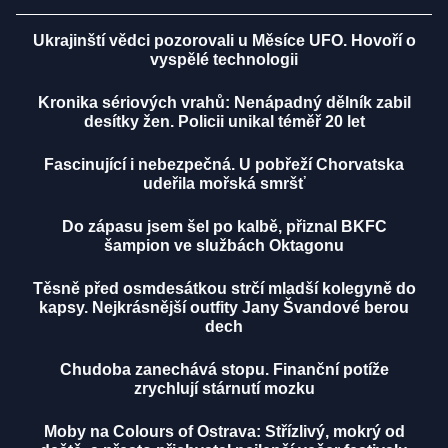
Ukrajinští vědci pozorovali u Měsíce UFO. Hovoří o
vyspělé technologii
Kronika sériových vrahů: Nenápadný dělník zabil
desítky žen. Policii unikal téměř 20 let
Fascinující i nebezpečná. U pobřeží Chorvatska
udeřila mořská smršť
Do zápasu jsem šel po kalbě, přiznal BKFC
šampion ve službách Oktagonu
Těsně před osmdesátkou strčí mladší kolegyně do
kapsy. Nejkrásnější outfity Jany Švandové berou
dech
Chudoba zanechává stopu. Finanční potíže
zrychlují stárnutí mozku
Moby na Colours of Ostrava: Střízlivý, mokrý od