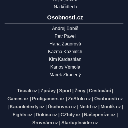
Na křídlech
Osobnosti.cz
Andrej Babiš
Petr Pavel
Hana Zagorová
Kazma Kazmitch
Kim Kardashian
Karlos Vémola
Marek Ztracený
Tiscali.cz
|
Zprávy
|
Sport
|
Ženy
|
Cestování
|
Games.cz
|
Profigamers.cz
|
ZeStolu.cz
|
Osobnosti.cz
|
Karaoketexty.cz
|
Úschovna.cz
|
Nedd.cz
|
Moulík.cz
|
Fights.cz
|
Dokina.cz
|
CZhity.cz
|
Našepeníze.cz
|
Srovnám.cz
|
StartupInsider.cz