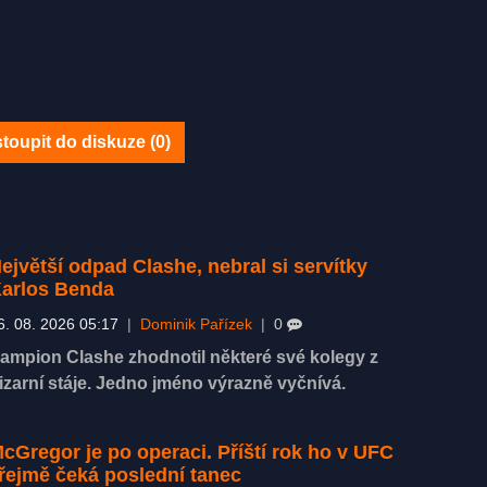
toupit do diskuze (
0
)
ejvětší odpad Clashe, nebral si servítky
arlos Benda
6. 08. 2026 05:17
|
Dominik Pařízek
|
0
ampion Clashe zhodnotil některé své kolegy z
izarní stáje. Jedno jméno výrazně vyčnívá.
cGregor je po operaci. Příští rok ho v UFC
řejmě čeká poslední tanec