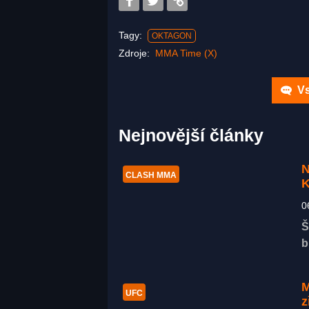
Tagy:
OKTAGON
Zdroje:
MMA Time (X)
Vs
Nejnovější články
N
CLASH MMA
K
0
Š
b
M
UFC
z