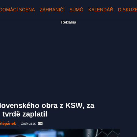
DOMÁCÍ SCÉNA
ZAHRANIČÍ
SUMÓ
KALENDÁŘ
DISKUZ
slovenského obra z KSW, za
tvrdě zaplatil
Štěpánek
|
Diskuze: