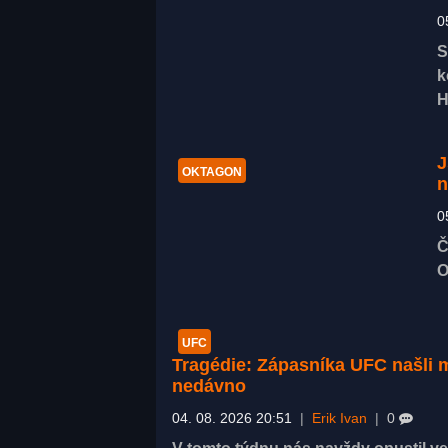
0
S
k
H
J
OKTAGON
n
0
Č
O
UFC
Tragédie: Zápasníka UFC našli m
nedávno
04. 08. 2026 20:51
|
Erik Ivan
|
0