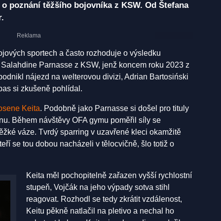
 o poznání těžšího bojovníka z KSW. Od Štefana
.
bojových sportech a často rozhoduje o výsledku
ba Salahdine Parnasse z KSW, jenž koncem roku 2023 z
dnikl nájezd na welterovou divizi, Adrian Bartosiński
as si zkušeně pohlídal.
osene Keita
. Podobně jako Parnasse si došel pro tituly
onu. Během návštěvy OFA gymu poměřil síly se
ěžké váze. Tvrdý sparring v uzavřené kleci okamžitě
teří se tou dobou nacházeli v tělocvičně, šlo totiž o
Keita měl pochopitelně zařazen vyšší rychlostní
stupeň, Vojčák na jeho výpady sotva stihl
reagovat. Rozhodl se tedy zkrátit vzdálenost,
Keitu pěkně natlačil na pletivo a nechal ho