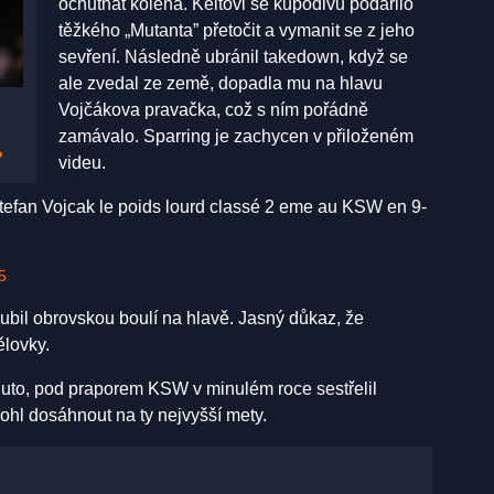
ochutnat kolena. Keitovi se kupodivu podařilo
těžkého „Mutanta” přetočit a vymanit se z jeho
sevření. Následně ubránil takedown, když se
ale zvedal ze země, dopadla mu na hlavu
Vojčákova pravačka, což s ním pořádně
zamávalo. Sparring je zachycen v přiloženém
?
videu.
Stefan Vojcak le poids lourd classé 2 eme au KSW en 9-
5
ubil obrovskou boulí na hlavě. Jasný důkaz, že
ělovky.
to, pod praporem KSW v minulém roce sestřelil
mohl dosáhnout na ty nejvyšší mety.