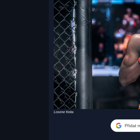
Losene Keita
Přidat 