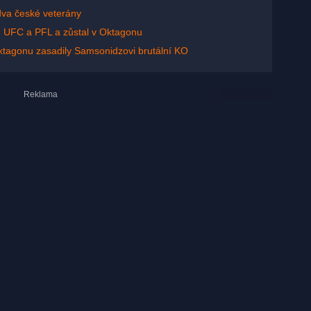
dva české veterány
 od UFC a PFL a zůstal v Oktagonu
 Oktagonu zasadily Samsonidzovi brutální KO