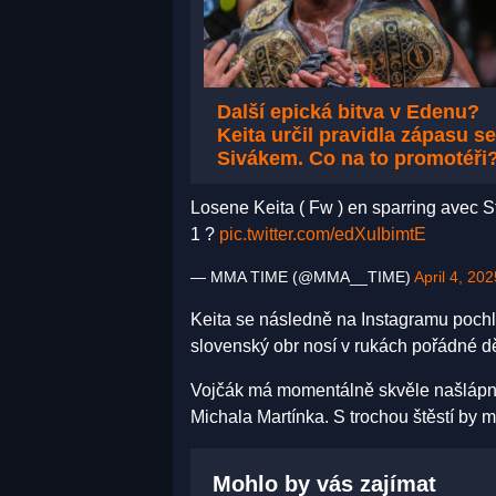
Další epická bitva v Edenu?
Keita určil pravidla zápasu se
Sivákem. Co na to promotéři
Losene Keita ( Fw ) en sparring avec 
1 ?
pic.twitter.com/edXuIbimtE
— MMA TIME (@MMA__TIME)
April 4, 202
Keita se následně na Instagramu pochl
slovenský obr nosí v rukách pořádné d
Vojčák má momentálně skvěle našlápnu
Michala Martínka. S trochou štěstí by 
Mohlo by vás zajímat