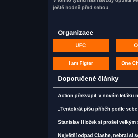
V tomto týdnu nás navždy opustil vel
ještě hodně před sebou.
Organizace
UFC
O
I am Figter
One C
Doporučené články
Action překvapil, v novém letáku na
„Tentokrát píšu příběh podle sebe
Stanislav Hložek si prošel velkým 
Největší odpad Clashe, nebral si 