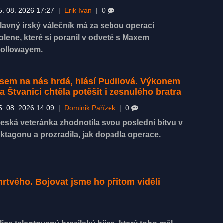
5. 08. 2026 17:27
|
Erik Ivan
|
0
lavný irský válečník má za sebou operaci
olene, které si poranil v odvetě s Maxem
ollowayem.
sem na nás hrdá, hlásí Pudilová. Výkonem
a Štvanici chtěla potěšit i zesnulého bratra
5. 08. 2026 14:09
|
Dominik Pařízek
|
0
eská veteránka zhodnotila svou poslední bitvu v
ktagonu a prozradila, jak dopadla operace.
rtvého. Bojovat jsme ho přitom viděli