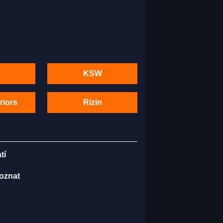
KSW
riors
Rizin
tí
poznat