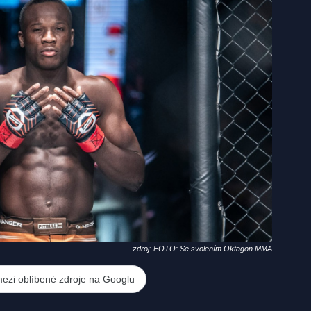
zdroj: FOTO: Se svolením Oktagon MMA
mezi oblíbené zdroje na Googlu