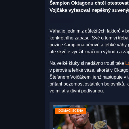
Šampion Oktagonu chtěl otestovat
Vojčáka vyfasoval nepěkný suvenýr
Váha je jedním z důležitých faktorů v 
konkrétního zápasu. Své o tom ví tře
pozice šampiona pérové a lehké váhy po
ale skvěle využil značnou výhodu a záp
Na velké kluky si nedávno troufl také
L
v pérové a lehké váze, akorát v Oktag
Štefanem Vojčákem, jenž nastupuje v t
přitáhl pozornost ostatních bojovníků, k
velmi atraktivní podívanou.
DOMÁCÍ SCÉNA