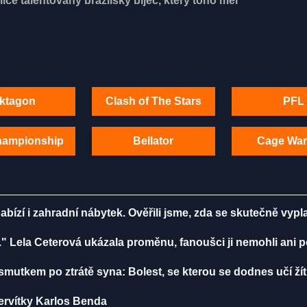
ice talentovaný brazilský bijec, který toho měl
ktagon
Clash of The Stars
PFL
hampionship
Bellator
Cage War
bízí i zahradní nábytek. Ověřili jsme, zda se skutečně vypla
." Lela Ceterová ukázala proměnu, fanoušci ji nemohli ani 
smutkem po ztrátě syna: Bolest, se kterou se dodnes učí žít
servítky Karlos Benda