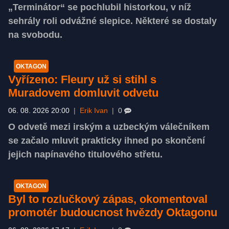
„Terminátor“ se pochlubil historkou, v níž
sehrály roli odvážné slepice. Některé se dostaly
na svobodu.
OKTAGON
Vyřízeno: Fleury už si stihl s
Muradovem domluvit odvetu
06. 08. 2026 20:00
|
Erik Ivan
|
0
O odvetě mezi irským a uzbeckým válečníkem
se začalo mluvit prakticky ihned po skončení
jejich napínavého titulového střetu.
OKTAGON
Byl to rozlučkový zápas, okomentoval
promotér budoucnost hvězdy Oktagonu