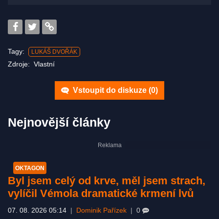
Tagy:
LUKÁŠ DVOŘÁK
Zdroje:
Vlastní
Vstoupit do diskuze (
0
)
Nejnovější články
OKTAGON
Byl jsem celý od krve, měl jsem strach,
vylíčil Vémola dramatické krmení lvů
07. 08. 2026 05:14
|
Dominik Pařízek
|
0