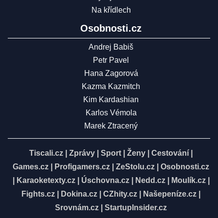
Na křídlech
Osobnosti.cz
Andrej Babiš
Petr Pavel
Hana Zagorová
Kazma Kazmitch
Kim Kardashian
Karlos Vémola
Marek Ztracený
Tiscali.cz
|
Zprávy
|
Sport
|
Ženy
|
Cestování
|
Games.cz
|
Profigamers.cz
|
ZeStolu.cz
|
Osobnosti.cz
|
Karaoketexty.cz
|
Úschovna.cz
|
Nedd.cz
|
Moulík.cz
|
Fights.cz
|
Dokina.cz
|
CZhity.cz
|
Našepeníze.cz
|
Srovnám.cz
|
StartupInsider.cz