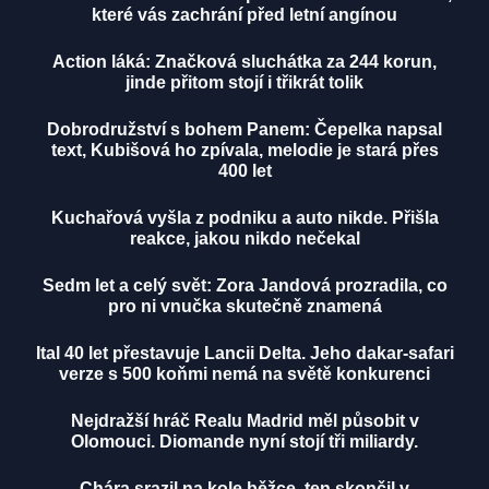
které vás zachrání před letní angínou
Action láká: Značková sluchátka za 244 korun,
jinde přitom stojí i třikrát tolik
Dobrodružství s bohem Panem: Čepelka napsal
text, Kubišová ho zpívala, melodie je stará přes
400 let
Kuchařová vyšla z podniku a auto nikde. Přišla
reakce, jakou nikdo nečekal
Sedm let a celý svět: Zora Jandová prozradila, co
pro ni vnučka skutečně znamená
Ital 40 let přestavuje Lancii Delta. Jeho dakar-safari
verze s 500 koňmi nemá na světě konkurenci
Nejdražší hráč Realu Madrid měl působit v
Olomouci. Diomande nyní stojí tři miliardy.
Chára srazil na kole běžce, ten skončil v