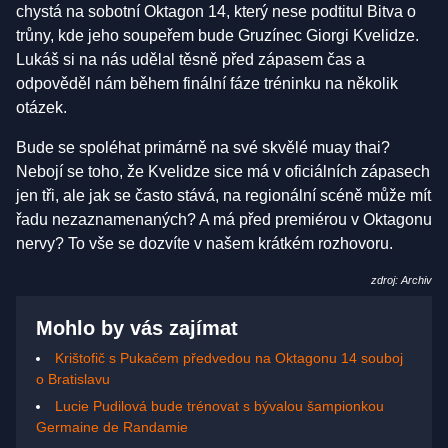
chystá na sobotní Oktagon 14, který nese podtitul Bitva o
trůny, kde jeho soupeřem bude Gruzínec Giorgi Kvelidze.
Lukáš si na nás udělal těsně před zápasem čas a
odpověděl nám během finální fáze tréninku na několik
otázek.
Bude se spoléhat primárně na své skvělé muay thai?
Nebojí se toho, že Kvelidze sice má v oficiálních zápasech
jen tři, ale jak se často stává, na regionální scéně může mít
řadu nezaznamenaných? A má před premiérou v Oktagonu
nervy? To vše se dozvíte v našem krátkém rozhovoru.
zdroj: Archiv
Mohlo by vás zajímat
Krištofič s Pukačem předvedou na Oktagonu 14 souboj
o Bratislavu
Lucie Pudilová bude trénovat s bývalou šampionkou
Germaine de Randamie