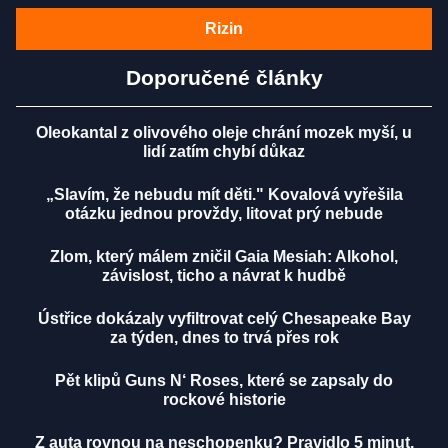
Rizin
Doporučené články
Oleokantal z olivového oleje chrání mozek myší, u
lidí zatím chybí důkaz
„Slavím, že nebudu mít děti." Kovalová vyřešila
otázku jednou provždy, litovat prý nebude
Zlom, který málem zničil Gaia Mesiah: Alkohol,
závislost, ticho a návrat k hudbě
Ústřice dokázaly vyfiltrovat celý Chesapeake Bay
za týden, dnes to trvá přes rok
Pět klipů Guns N‘ Roses, které se zapsaly do
rockové historie
Z auta rovnou na neschopenku? Pravidlo 5 minut,