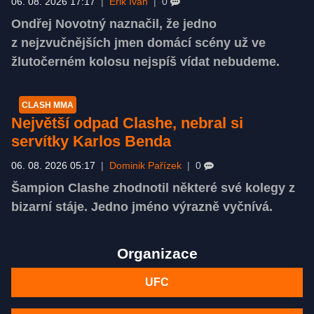
06. 08. 2026 17:17
|
Erik Ivan
|
0
Ondřej Novotný naznačil, že jedno
z nejzvučnějších jmen domácí scény už ve
žlutočerném kolosu nejspíš vídat nebudeme.
CLASH MMA
Největší odpad Clashe, nebral si
servítky Karlos Benda
06. 08. 2026 05:17
|
Dominik Pařízek
|
0
Šampion Clashe zhodnotil některé své kolegy z
bizarní stáje. Jedno jméno výrazně vyčnívá.
Organizace
UFC