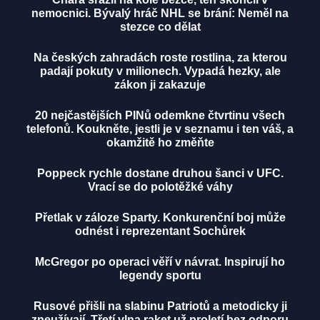
nemocnici. Bývalý hráč NHL se brání: Neměl na
stezce co dělat
Na českých zahradách roste rostlina, za kterou
padají pokuty v milionech. Vypadá hezky, ale
zákon ji zakazuje
20 nejčastějších PINů odemkne čtvrtinu všech
telefonů. Koukněte, jestli je v seznamu i ten váš, a
okamžitě ho změňte
Poppeck rychle dostane druhou šanci v UFC.
Vrací se do polotěžké váhy
Přetlak v záloze Sparty. Konkurenční boj může
odnést i reprezentant Sochůrek
McGregor po operaci věří v návrat. Inspirují ho
legendy sportu
Rusové přišli na slabinu Patriotů a metodicky ji
zneužívají. Třetí vlna raket už proletí bez odporu