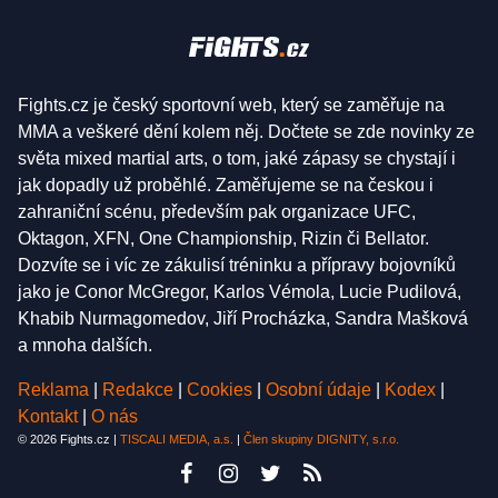
Fights.cz je český sportovní web, který se zaměřuje na
MMA a veškeré dění kolem něj. Dočtete se zde novinky ze
světa mixed martial arts, o tom, jaké zápasy se chystají i
jak dopadly už proběhlé. Zaměřujeme se na českou i
zahraniční scénu, především pak organizace UFC,
Oktagon, XFN, One Championship, Rizin či Bellator.
Dozvíte se i víc ze zákulisí tréninku a přípravy bojovníků
jako je Conor McGregor, Karlos Vémola, Lucie Pudilová,
Khabib Nurmagomedov, Jiří Procházka, Sandra Mašková
a mnoha dalších.
Reklama
|
Redakce
|
Cookies
|
Osobní údaje
|
Kodex
|
Kontakt
|
O nás
© 2026 Fights.cz |
TISCALI MEDIA, a.s.
|
Člen skupiny DIGNITY, s.r.o.